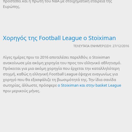
προστεθεί και η πρώτη του NBA με στοιχηματική εταιρεία της
Ευρώπης.
Χορηγός της Football League ο Stoiximan
ΤΕΛΕΥΤΑΊΑ ΕΝΗΜΈΡΩΣΗ: 27/12/2016
Λίγες ημέρες πριν το 2016 αποτελέσει παρελθόν, ο Stoiximan
ανακοίνωσε μία ακόμη χορηγία του προς τον ελληνικό αθλητισμό.
Πρόκειται για μια ακόμη χορηγία που έρχεται την καταλληλότερη
στιγμή, καθώς η ελληνική Football League έψαχνε εναγωνίως για
χορηγό που θα εξασφάλιζε τη βιωσιμότητά της. Την ίδια σανίδα
σωτηρίας, άλλωστε, πρόσφερε
ο Stoiximan και στην basket League
πριν μερικούς μήνες.