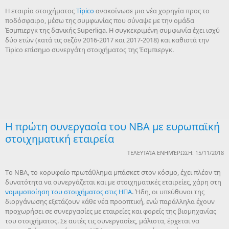
Η εταιρία στοιχήματος
Tipico
ανακοίνωσε μια νέα χορηγία προς το
ποδόσφαιρο, μέσω της συμφωνίας που σύναψε με την ομάδα
Έσμπιεργκ της δανικής Superliga. Η συγκεκριμένη συμφωνία έχει ισχύ
δύο ετών (κατά τις σεζόν 2016-2017 και 2017-2018) και καθιστά την
Tipico επίσημο συνεργάτη στοιχήματος της Έσμπιεργκ.
H πρώτη συνεργασία του NBA με ευρωπαϊκή
στοιχηματική εταιρεία
ΤΕΛΕΥΤΑΊΑ ΕΝΗΜΈΡΩΣΗ: 15/11/2018
Τo ΝΒΑ, το κορυφαίο πρωτάθλημα μπάσκετ στον κόσμο, έχει πλέον τη
δυνατότητα να συνεργάζεται και με στοιχηματικές εταιρείες, χάρη στη
νομιμοποίηση του στοιχήματος στις ΗΠΑ
. Ήδη, οι υπεύθυνοι της
διοργάνωσης εξετάζουν κάθε νέα προοπτική, ενώ παράλληλα έχουν
προχωρήσει σε συνεργασίες με εταιρείες και φορείς της βιομηχανίας
του στοιχήματος. Σε αυτές τις συνεργασίες, μάλιστα, έρχεται να