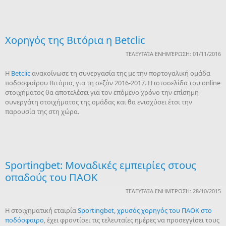
Χορηγός της Βιτόρια η Betclic
ΤΕΛΕΥΤΑΊΑ ΕΝΗΜΈΡΩΣΗ: 01/11/2016
Η
Betclic
ανακοίνωσε τη συνεργασία της με την πορτογαλική ομάδα
ποδοσφαίρου Βιτόρια, για τη σεζόν 2016-2017. Η ιστοσελίδα του online
στοιχήματος θα αποτελέσει για τον επόμενο χρόνο την επίσημη
συνεργάτη στοιχήματος της ομάδας και θα ενισχύσει έτσι την
παρουσία της στη χώρα.
Sportingbet: Μοναδικές εμπειρίες στους
οπαδούς του ΠΑΟΚ
ΤΕΛΕΥΤΑΊΑ ΕΝΗΜΈΡΩΣΗ: 28/10/2015
Η στοιχηματική εταιρία
Sportingbet, χρυσός χορηγός του ΠΑΟΚ στο
ποδόσφαιρο
, έχει φροντίσει τις τελευταίες ημέρες να προσεγγίσει τους