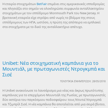
Η εταιρία στοιχημάτων
BetFair
επιμένει στις αμερικανικές ιπποδρομίες
και πλησιάζει στο σημείο να ολοκληρώσει συμφωνία ανταλλακτηρίου
στοιχημάτων με τον ιππόδρομο Monmouth Park του New Jersey. Η
βρετανική εταιρεία είχε στρέψει από νωρίς το βλέμμα της στους
ιππόδρομους των ΗΠΑ, ωστόσο, η πρώτη της απόπειρα να εμπλακεί
στα στοιχήματα με το δικό της ανταλλακτήριο απέτυχε.
Unibet: Nέα στοιχηματική καμπάνια για το
Μουντιάλ, με πρωταγωνιστές Ντρογκμπά και
Σισέ
ΤΕΛΕΥΤΑΊΑ ΕΝΗΜΈΡΩΣΗ: 28/05/2018
Η Unibet ανακοίνωσε το λανσάρισμα μια νέας και άκρως πρωτότυπης
καμπάνιας για το επερχόμενο Μουντιάλ της Ρωσίας, με πρωταγωνιστές
δύο αστέρια του παγκόσμιου ποδοσφαίρου: τους Ντιντιέ Ντρογμπά
και Τζιμπρίλ Σισέ. Η νέα καμπάνια θα αποτελείται από μια σειρά βίντεο,