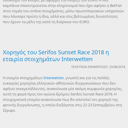
ολόκληρο τον κόσμο, με αφορμή την έναρξη του EURO. Η νέα
καμπάνια επικεντρώνεται στην κληρονομιά που έχει αφήσει η BetFair
στον τομέα του online στοιχήματος, μέσω πρωτοποριακών υπηρεσιών
που λάνσαρε πρώτη η ίδια, αλλά και στις βελτιωμένες δυνατότητες
που έχουν τα μέλη της κατά τη διάρκεια του EURO.
Χορηγός του Serifos Sunset Race 2018 η
εταιρία στοιχημάτων Interwetten
ΤΕΛΕΥΤΑΊΑ ΕΝΗΜΈΡΩΣΗ: 23/08/2018
Η εταιρία στοιχημάτων
Interwetten
, γνωστή και για τις πολλές
ευκαιρίες χορηγίας ελληνικών αθλητικών διοργανώσεων που δεν
αφήνει ανεκμετάλλευτες, ανακοίνωσε μία ακόμη συμφωνία χορηγίας,
αυτή τη φορά προς τον αγώνα δρόμου Serifos Sunset Race 2018. Η
στοιχηματική εταιρία ανακοίνωσε πως θα αποτελεί τον χορηγό της
φετινής διοργάνωσης, η οποία διεξάγεται στις 22-23 Σεπτεμβρίου στη
Σέριφο.