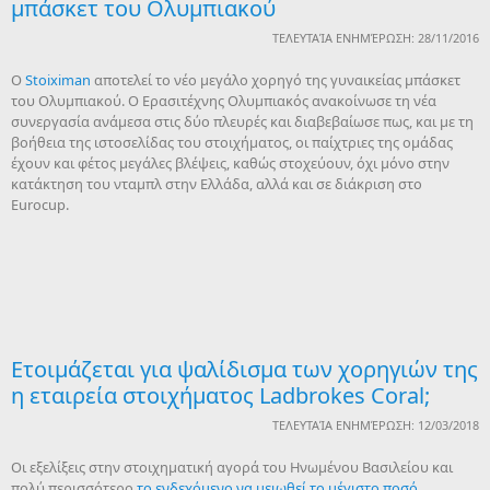
μπάσκετ του Ολυμπιακού
ΤΕΛΕΥΤΑΊΑ ΕΝΗΜΈΡΩΣΗ: 28/11/2016
Ο
Stoiximan
αποτελεί το νέο μεγάλο χορηγό της γυναικείας μπάσκετ
του Ολυμπιακού. Ο Ερασιτέχνης Ολυμπιακός ανακοίνωσε τη νέα
συνεργασία ανάμεσα στις δύο πλευρές και διαβεβαίωσε πως, και με τη
βοήθεια της ιστοσελίδας του στοιχήματος, οι παίχτριες της ομάδας
έχουν και φέτος μεγάλες βλέψεις, καθώς στοχεύουν, όχι μόνο στην
κατάκτηση του νταμπλ στην Ελλάδα, αλλά και σε διάκριση στο
Eurocup.
Ετοιμάζεται για ψαλίδισμα των χορηγιών της
η εταιρεία στοιχήματος Ladbrokes Coral;
ΤΕΛΕΥΤΑΊΑ ΕΝΗΜΈΡΩΣΗ: 12/03/2018
Οι εξελίξεις στην στοιχηματική αγορά του Ηνωμένου Βασιλείου και
πολύ περισσότερο
το ενδεχόμενο να μειωθεί το μέγιστο ποσό