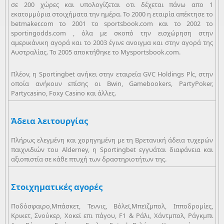
σε 200 χώρες και υπολογίζεται οτι δέχεται πάνω απο 1
εκατομμύρια στοιχήματα την ημέρα. Το 2000 η εταιρία απέκτησε το
betmaker.com το 2001 το sportsbook.com και το 2002 το
sportingodds.com , όλα με σκοπό την εισχώρηση στην
αμερικάνικη αγορά και το 2003 έγινε ανοιγμα και στην αγορά της
Αυστραλίας. Το 2005 αποκτήθηκε το Mysportsbook.com.
Πλέον, η Sportingbet ανήκει στην εταιρεία GVC Holdings Plc, στην
οποία ανήκουν επίσης οι Bwin, Gamebookers, PartyPoker,
Partycasino, Foxy Casino και άλλες.
Άδεια λειτουργίας
Πλήρως ελεγμένη και χορηγημένη με τη Βρετανική άδεια τυχερών
παιχνιδιών του Alderney, η Sportingbet εγγυάται διαφάνεια και
αξιοπιστία σε κάθε πτυχή των δραστηριοτήτων της.
Στοιχηματικές αγορές
Ποδόσφαιρο,Μπάσκετ, Τεννις, Βόλεϊ,Μπεϊζμπολ, Ιπποδρομίες,
Κρικετ, Σνούκερ, Χοκεϊ επι πάγου, F1 & Ράλι, Χάντμπολ, Ράγκμπι