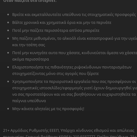
Όταν παίζετε στο ίντερνετ:
Βρείτε και εκμεταλλευτείτε υπεύθυνα τις στοιχηματικές προσφορές
Βάλτε χρονικά και χρηματικά όρια και μην τα περνάτε
Ποτέ μην παίζετε περισσότερα απ'όσα μπορείτε
Μη παίζετε μεθυσμένοι, το αλκοόλ είναι καταστροφικό για την υγεί
και την τσέπη σας
Ποτέ μην κυνηγάτε αυτα που χάσατε, κινδυνεύεται άμεσα να χάσετ
ακόμα περισσότερα
Ελαχιστοποιήστε τις πιθανότητες ριψοκίνδυνων πονταρισμάτων
στοιχηματίζοντας μόνο στις αγορές που ξέρετε
Χρησιμοποιήστε τα περιοριστικά εργαλεία που σας προσφέρουν οι
στοιχηματικές ιστοσελίδες/εφαρμογές γιατί έχουν δημιουργηθεί γι
να σας προστατέψουν και να σας βοηθήσουν να ευχαριστηθείτε τα
παίγνια υπεύθυνα
Μην κάνετε αλητείες με τις προσφορές!
21+ Αρμόδιος Ρυθμιστής ΕΕΕΠ, Υπάρχει κίνδυνος εθισμού και απώλειας
περιουσίας, Γραμμή βοήθειας ΚΕΘΕΑ: 210 9237777, Παίξτε Υπεύθυνα. 21+