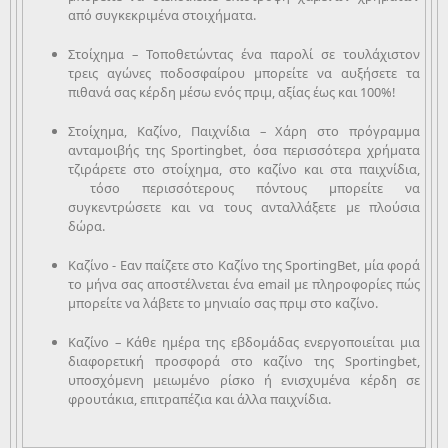
από συγκεκριμένα στοιχήματα.
Στοίχημα – Τοποθετώντας ένα παρολί σε τουλάχιστον
τρεις αγώνες ποδοσφαίρου μπορείτε να αυξήσετε τα
πιθανά σας κέρδη μέσω ενός πριμ, αξίας έως και 100%!
Στοίχημα, Καζίνο, Παιχνίδια – Χάρη στο πρόγραμμα
ανταμοιβής της Sportingbet, όσα περισσότερα χρήματα
τζιράρετε στο στοίχημα, στο καζίνο και στα παιχνίδια,
τόσο περισσότερους πόντους μπορείτε να
συγκεντρώσετε και να τους ανταλλάξετε με πλούσια
δώρα.
Καζίνο - Εαν παίζετε στο Καζίνο της SportingBet, μία φορά
το μήνα σας αποστέλνεται ένα email με πληροφορίες πώς
μπορείτε να λάβετε το μηνιαίο σας πριμ στο καζίνο.
Καζίνο – Κάθε ημέρα της εβδομάδας ενεργοποιείται μια
διαφορετική προσφορά στο καζίνο της Sportingbet,
υποσχόμενη μειωμένο ρίσκο ή ενισχυμένα κέρδη σε
φρουτάκια, επιτραπέζια και άλλα παιχνίδια.