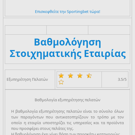
Eπισκεφθείτε την Sportingbet τώρα!
Βαθμολόγηση
Στοιχηματικής Εταιρίας
Εξυπηρέτηση Πελατών
3.5/5
Βαθμολογία εξυπηρέτησης πελατών
Η βαθμολογία εξυπηρέτησης πελατών είναι το σύνολο όλων
των παραγόντων που αντικατοπτρίζουν το τρόπο με τον
οποίο η εταιρία υποστηρίζει τις υπηρεσίες και τα προϊόντα
που προσφέρει στους πελάτες της.
Η βαθμολόγηση έχει γίνει βάση των παρακάτω κατηγοριών: