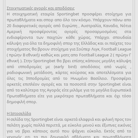
Στοιχηματικές αγορές και αποδόσεις
Η στοιχηματική εταιρία Sportingbet προσφέρει στοίχημα για
πρωταθλήματα και σπορ απο όλο τον κόσμο. Υπάρχουν πάνω απο
20 διαφορετικές αγορές από Ευρώπη , Αυστραλία, Καναδα, Νότια
Αμερική προσφέροντας αγορές προσαρμοσμένες στα
ενδιαφέροντα των παιχτών κάθε χώρας. Υπάρχει σπουδαία
κάλυψη για όλα τα δημοφιλή σπορ της Ελλάδας και οι παίχτες του
στοιχήματος θα βρουν στοίχημα για Σούπερ Λιγκ, Football League
( πρώην Β εθνική) καθώς και ματς απο Football League 2 ( πρώην Γ
εθνική ). Στην Sportingbet θα βρει επίσης κάποιος μεγάλη κάλυψη
από ιπποδρομίες με (early bird) αποδόσεις από νωρίς ,
ραδιοφωνική μετάδοση, κάρτες κούρσας και αποτελέσματα για
όλες τις Ιπποδρομίες από το Ηνωμένο Βασίλειο. Προσφέρει
αρκετές επιπλέον αγορές και τα ποσοστά στην Sportingbet είναι
από τα καλύτερα της Αγοράς είτε μιλάμε για τα μεγάλα Ευρωπαϊκά
Πρωταθλήματα είτε για μικρότερα πρωταθλήματα και όχι τόσο
δημοφιλή σπορ.
Η Ιστοσελίδα
Η σελίδα της Sportingbet είναι αρκετά ελαφριά και φιλική προς τον
πελάτη χωρίς πολλά περιττά, με εύκολα μενού και έξυπνες εικόνες
για να βρει κάποιος αυτό που ψάχνει εύκολα. Εκτός από το
γεγονός οτι τα πιο δημοφιλή αθλήματα και πρωταθλήματα