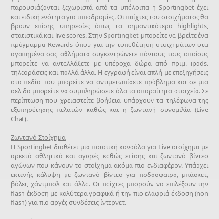
παρουσιάζονται ξεχωριστά από τα υπόλοιπα η Sportingbet έχει
και ειδική ενότητα για ιπποδρομίες. Οι παίχτες του στοιχήματος θα
βρουν επίσης υπηρεσίες όπως τα σημαντικότερα highlights,
στατιστικά και live scores. Στην Sportingbet μπορείτε να βρείτε ένα
πρόγραμμα Rewards όπου για την τοποθέτηση στοιχημάτων στα
αγαπημένα σας αθλήματα συγκεντρώνετε πόντους τους οποίους
μπορείτε να ανταλλάξετε με υπέροχα δώρα από πριμ, ipods,
τηλεοράσεις και πολλά άλλα. Η εγγραφή είναι απλή με επεξηγήσεις
στα πεδία που μπορείτε να αντιμετωπίσετε πρόβλημα και σε μια
σελίδα μπορείτε να συμπληρώσετε όλα τα απαραίτητα στοιχεία. Σε
περίπτωση που χρειαστείτε βοήθεια υπάρχουν τα τηλέφωνα της
εξυπηρέτησης πελατών καθώς και η ζωντανή συνομιλία (Live
Chat).
Ζωντανό Στοίχημα
Η Sportingbet διαθέτει μια ποιοτική κονσόλα για Live στοίχημα με
αρκετά αθλητικά και αγορές καθώς επίσης και ζωντανό βίντεο
αγώνων που κάνουν το στοίχημα ακόμα πιο ενδιαφέρον. Υπάρχει
εκτενής κάλυψη με ζωντανό βίντεο για ποδόσφαιρο, μπάσκετ,
βόλεϊ, χάντμπολ και άλλα. Οι παίχτες μπορούν να επιλέξουν την
flash έκδοση με καλύτερα γραφικά ή την πιο ελαφριά έκδοση (non
flash) για πιο αργές συνδέσεις ίντερνετ.