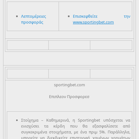
Λεπτομέρειες
Επισκεφθείτε την
προσφοράς
www.sportingbet.com
sportingbet.com
Επιπλεον Προσφορεσ
Στοίχημα – Καθημερινά, η Sportingbet υπόσχεται να
ενισχύσει τα κέρδη που θα εξασφαλίσετε από
συγκεκριμένα στοιχήματα, με ένα πριμ 5%. Παράλληλα,
μπορείτε να διεκδικείτε επιστροφή χαμένων χρημάτων