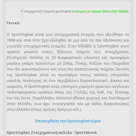
Η στοιχηματική εταιρεία sportingbet
λειτουργεί με νόμιμη άδεια στην Ελλάδα
.
Γενικά
Η Sportingbet είναι μια στοιχηματική εταιρία που ιδρύθηκε το
1998 και από τότε έχει εξελιχθεί σε μια από τις πιο αξιόπιστες και
γνωστές στοιχηματικές εταιρίες. Στην Ελλάδα η Sportingbet είναι
αρκετά γνωστή στους Έλληνες παίχτες του στοιχήματος.
Εξυπηρετεί πελάτες σε 23 διαφορετικές γλώσσες και προσφέρει
μεγάλη γκάμα προϊόντων με Σπορ, Ποκερ, Καζίνο και Παιχνίδια
που θα ικανοποιήσουν και τους πιο απαιτητικούς παίχτες. Σκοπός
της Sportingbet είναι να προσφέρει στους πελάτες υπηρεσίες
υψηλής ποιότητας σε ένα περιβάλλον διασκεδαστικό, δίκαιο και
ασφαλές. Η Sportingbet είναι επίσημος χορηγός αρκετών αγγλικών
ποδοσφαιρικών ομάδων όπως της Γουλβς, της Χαλ, της Τότεναμ
και της Λιντς. Παράλληλα, αποτελεί εθνικό χορηγό της Euroleague
στην Ελλάδα, ενώ έχει συνεργαστεί και με άλλες διοργανώσεις
στην Ελλάδα (όπως αγώνες δρόμων κτλ.).
Eπισκεφθείτε την Sportingbet τώρα!
Sportingbet Στοιχηματική σελίδα - Sportsbook