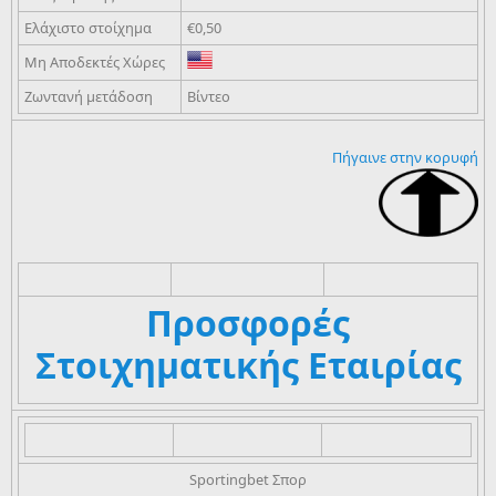
Ελάχιστο στοίχημα
€0,50
Μη Αποδεκτές Χώρες
Ζωντανή μετάδοση
Βίντεο
Πήγαινε στην κορυφή
Προσφορές
Στοιχηματικής Εταιρίας
Sportingbet Σπορ