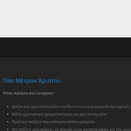
Παν Μέτρον Άριστον
Όταν παίζετε στο ίντερνετ:
Βρείτε και εκμεταλλευτείτε υπεύθυνα τις στοιχηματικές προσφορές
Βάλτε χρονικά και χρηματικά όρια και μην τα περνάτε
Ποτέ μην παίζετε περισσότερα απ'όσα μπορείτε
Μη παίζετε μεθυσμένοι, το αλκοόλ είναι καταστροφικό για την υγεί