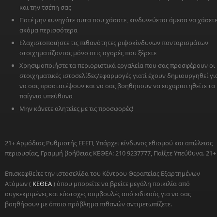
και την τσέπη σας
Ποτέ μην κυνηγάτε αυτα που χάσατε, κινδυνεύεται άμεσα να χάσετ
ακόμα περισσότερα
Ελαχιστοποιήστε τις πιθανότητες ριψοκίνδυνων πονταρισμάτων
στοιχηματίζοντας μόνο στις αγορές που ξέρετε
Χρησιμοποιήστε τα περιοριστικά εργαλεία που σας προσφέρουν οι
στοιχηματικές ιστοσελίδες/εφαρμογές γιατί έχουν δημιουργηθεί γι
να σας προστατέψουν και να σας βοηθήσουν να ευχαριστηθείτε τα
παίγνια υπεύθυνα
Μην κάνετε αλητείες με τις προσφορές!
21+ Αρμόδιος Ρυθμιστής ΕΕΕΠ, Υπάρχει κίνδυνος εθισμού και απώλειας
περιουσίας, Γραμμή βοήθειας ΚΕΘΕΑ: 210 9237777, Παίξτε Υπεύθυνα. 21+
Επισκεφθείτε την ιστοσελίδα του Κέντρου Θεραπείας Εξαρτημένων
Ατόμων (
ΚΕΘΕΑ
) όπου μπορείτε να βρείτε μεγάλη ποικιλία από
συγκεκριμένες και εύστοχες συμβουλές από ειδικούς για να σας
βοηθήσουν με όποιο πρόβλημα πιθανών αντιμετωπίζετε.