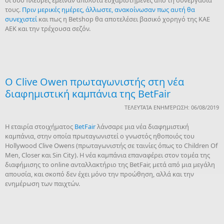
οι δύο πλευρές έμειναν απόλυτα ευχαριστημένες από τη συνεργασία
τους.
Πριν μερικές ημέρες, άλλωστε, ανακοίνωσαν πως αυτή θα
συνεχιστεί
και πως η Betshop θα αποτελέσει βασικό χορηγό της ΚΑΕ
ΑΕΚ και την τρέχουσα σεζόν.
O Clive Owen πρωταγωνιστής στη νέα
διαφημιστική καμπάνια της BetFair
ΤΕΛΕΥΤΑΊΑ ΕΝΗΜΈΡΩΣΗ: 06/08/2019
H εταιρία στοιχήματος
BetFair
λάνσαρε μια νέα διαφημιστική
καμπάνια, στην οποία πρωταγωνιστεί ο γνωστός ηθοποιός του
Hollywood Clive Owens (πρωταγωνιστής σε ταινίες όπως το Children Of
Men, Closer και Sin City). H νέα καμπάνια επαναφέρει στον τομέα της
διαφήμισης το online ανταλλακτήριο της BetFair, μετά από μια μεγάλη
απουσία, και σκοπό δεν έχει μόνο την προώθηση, αλλά και την
ενημέρωση των παιχτών.