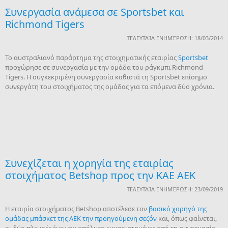
Συνεργασία ανάμεσα σε Sportsbet και
Richmond Tigers
ΤΕΛΕΥΤΑΊΑ ΕΝΗΜΈΡΩΣΗ: 18/03/2014
Το αυστραλιανό παράρτημα της στοιχηματικής εταιρίας
Sportsbet
προχώρησε σε συνεργασία με την ομάδα του ράγκμπι Richmond
Tigers. Η συγκεκριμένη συνεργασία καθιστά τη Sportsbet επίσημο
συνεργάτη του στοιχήματος της ομάδας για τα επόμενα δύο χρόνια.
Συνεχίζεται η χορηγία της εταιρίας
στοιχήματος Betshop προς την ΚΑΕ ΑΕΚ
ΤΕΛΕΥΤΑΊΑ ΕΝΗΜΈΡΩΣΗ: 23/09/2019
Η εταιρία στοιχήματος Betshop αποτέλεσε τον
βασικό χορηγό της
ομάδας μπάσκετ της ΑΕΚ την προηγούμενη σεζόν
και, όπως φαίνεται,