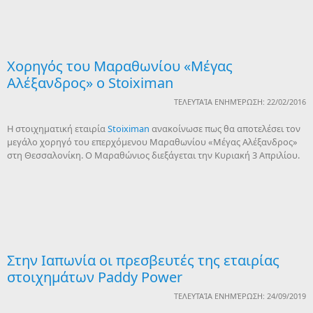
Χορηγός του Μαραθωνίου «Μέγας
Αλέξανδρος» ο Stoiximan
ΤΕΛΕΥΤΑΊΑ ΕΝΗΜΈΡΩΣΗ: 22/02/2016
Η στοιχηματική εταιρία
Stoiximan
ανακοίνωσε πως θα αποτελέσει τον
μεγάλο χορηγό του επερχόμενου Μαραθωνίου «Μέγας Αλέξανδρος»
στη Θεσσαλονίκη. Ο Μαραθώνιος διεξάγεται την Κυριακή 3 Απριλίου.
Στην Ιαπωνία οι πρεσβευτές της εταιρίας
στοιχημάτων Paddy Power
ΤΕΛΕΥΤΑΊΑ ΕΝΗΜΈΡΩΣΗ: 24/09/2019