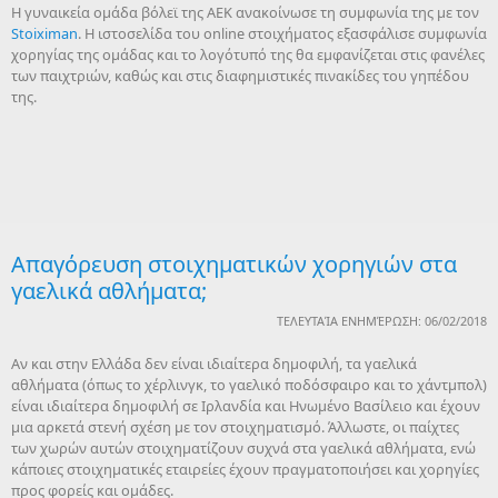
Η γυναικεία ομάδα βόλεϊ της ΑΕΚ ανακοίνωσε τη συμφωνία της με τον
Stoiximan
. Η ιστοσελίδα του online στοιχήματος εξασφάλισε συμφωνία
χορηγίας της ομάδας και το λογότυπό της θα εμφανίζεται στις φανέλες
των παιχτριών, καθώς και στις διαφημιστικές πινακίδες του γηπέδου
της.
Απαγόρευση στοιχηματικών χορηγιών στα
γαελικά αθλήματα;
ΤΕΛΕΥΤΑΊΑ ΕΝΗΜΈΡΩΣΗ: 06/02/2018
Αν και στην Ελλάδα δεν είναι ιδιαίτερα δημοφιλή, τα γαελικά
αθλήματα (όπως το χέρλινγκ, το γαελικό ποδόσφαιρο και το χάντμπολ)
είναι ιδιαίτερα δημοφιλή σε Ιρλανδία και Ηνωμένο Βασίλειο και έχουν
μια αρκετά στενή σχέση με τον στοιχηματισμό. Άλλωστε, οι παίχτες
των χωρών αυτών στοιχηματίζουν συχνά στα γαελικά αθλήματα, ενώ
κάποιες στοιχηματικές εταιρείες έχουν πραγματοποιήσει και χορηγίες
προς φορείς και ομάδες.