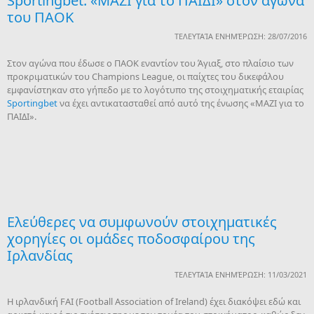
Sportingbet: «ΜΑΖΙ για το ΠΑΙΔΙ» στον αγώνα
του ΠΑΟΚ
ΤΕΛΕΥΤΑΊΑ ΕΝΗΜΈΡΩΣΗ: 28/07/2016
Στον αγώνα που έδωσε ο ΠΑΟΚ εναντίον του Άγιαξ, στο πλαίσιο των
προκριματικών του Champions League, οι παίχτες του δικεφάλου
εμφανίστηκαν στο γήπεδο με το λογότυπο της στοιχηματικής εταιρίας
Sportingbet
να έχει αντικατασταθεί από αυτό της ένωσης «ΜΑΖΙ για το
ΠΑΙΔΙ».
Ελεύθερες να συμφωνούν στοιχηματικές
χορηγίες οι ομάδες ποδοσφαίρου της
Ιρλανδίας
ΤΕΛΕΥΤΑΊΑ ΕΝΗΜΈΡΩΣΗ: 11/03/2021
Η ιρλανδική FAI (Football Association of Ireland) έχει διακόψει εδώ και