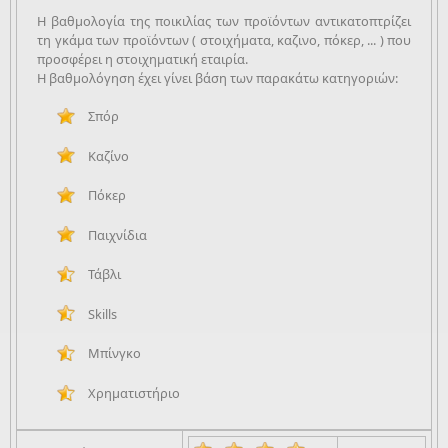
Η βαθμολογία της ποικιλίας των προϊόντων αντικατοπτρίζει
τη γκάμα των προϊόντων ( στοιχήματα, καζινο, πόκερ, ... ) που
προσφέρει η στοιχηματική εταιρία.
Η βαθμολόγηση έχει γίνει βάση των παρακάτω κατηγοριών:
Σπόρ
Καζίνο
Πόκερ
Παιχνίδια
Τάβλι
Skills
Μπίνγκο
Χρηματιστήριο