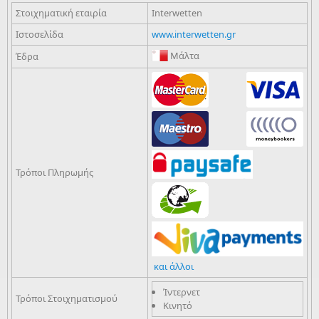
Στοιχηματική εταιρία
Interwetten
Ιστοσελίδα
www.interwetten.gr
Μάλτα
Έδρα
Τρόποι Πληρωμής
και άλλοι
Ίντερνετ
Τρόποι Στοιχηματισμού
Κινητό