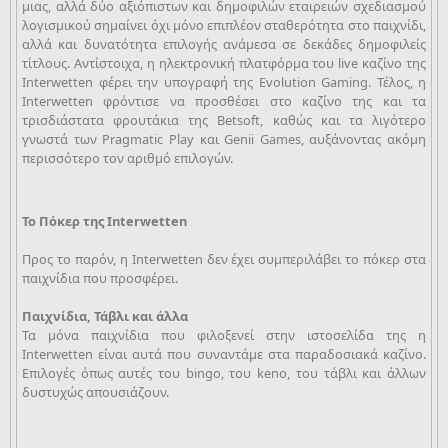
μιας, αλλά δύο αξιόπιστων και δημοφιλών εταιρειών σχεδιασμού
λογισμικού σημαίνει όχι μόνο επιπλέον σταθερότητα στο παιχνίδι,
αλλά και δυνατότητα επιλογής ανάμεσα σε δεκάδες δημοφιλείς
τίτλους. Αντίστοιχα, η ηλεκτρονική πλατφόρμα του live καζίνο της
Interwetten φέρει την υπογραφή της Evolution Gaming. Τέλος, η
Interwetten φρόντισε να προσθέσει στο καζίνο της και τα
τρισδιάστατα φρουτάκια της Betsoft, καθώς και τα λιγότερο
γνωστά των Pragmatic Play και Genii Games, αυξάνοντας ακόμη
περισσότερο τον αριθμό επιλογών.
Το Πόκερ της Interwetten
Προς το παρόν, η Interwetten δεν έχει συμπεριλάβει το πόκερ στα
παιχνίδια που προσφέρει.
Παιχνίδια, Τάβλι και άλλα
Τα μόνα παιχνίδια που φιλοξενεί στην ιστοσελίδα της η
Interwetten είναι αυτά που συναντάμε στα παραδοσιακά καζίνο.
Επιλογές όπως αυτές του bingo, του keno, του τάβλι και άλλων
δυστυχώς απουσιάζουν.