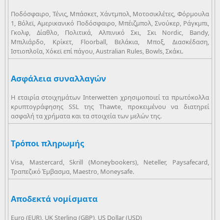
Ποδόσφαιρο, Τένις, Μπάσκετ, Χάντμπολ, Μοτοσικλέτες, Φόρμουλα
1, Βόλεϊ, Αμερικανικό Ποδόσφαιρο, Μπέιζμπολ, Σνούκερ, Ράγκμπι,
Γκολφ, Δίαθλο, Πολιτικά, Αλπινικό Σκι, Σκι Nordic, Bandy,
Μπιλιάρδο, Κρίκετ, Floorball, Βελάκια, Μποξ, Διασκέδαση,
Ιστιοπλοΐα, Χόκεϊ επί πάγου, Australian Rules, Bowls, Σκάκι.
Ασφάλεια συναλλαγών
Η εταιρία στοιχημάτων Interwetten χρησιμοποιεί τα πρωτόκολλα
κρυπτογράφησης SSL της Thawte, προκειμένου να διατηρεί
ασφαλή τα χρήματα και τα στοιχεία των μελών της.
Τρόποι πληρωμής
Visa, Mastercard, Skrill (Moneybookers), Neteller, Paysafecard,
Τραπεζικό Έμβασμα, Maestro, Moneysafe.
Αποδεκτά νομίσματα
Euro (EUR), UK Sterling (GBP), US Dollar (USD)