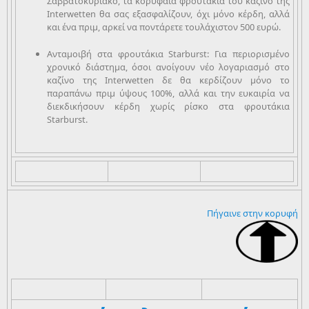
Σαββατοκύριακο, τα κορυφαία φρουτάκια του καζίνο της
Interwetten θα σας εξασφαλίζουν, όχι μόνο κέρδη, αλλά
και ένα πριμ, αρκεί να ποντάρετε τουλάχιστον 500 ευρώ.
Ανταμοιβή στα φρουτάκια Starburst: Για περιορισμένο
χρονικό διάστημα, όσοι ανοίγουν νέο λογαριασμό στο
καζίνο της Interwetten δε θα κερδίζουν μόνο το
παραπάνω πριμ ύψους 100%, αλλά και την ευκαιρία να
διεκδικήσουν κέρδη χωρίς ρίσκο στα φρουτάκια
Starburst.
Πήγαινε στην κορυφή