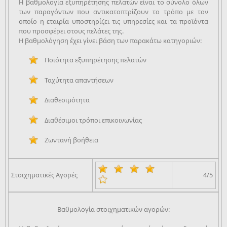
Η βαθμολογία εξυπηρέτησης πελατών είναι το σύνολο όλων
των παραγόντων που αντικατοπτρίζουν το τρόπο με τον
οποίο η εταιρία υποστηρίζει τις υπηρεσίες και τα προϊόντα
που προσφέρει στους πελάτες της.
Η βαθμολόγηση έχει γίνει βάση των παρακάτω κατηγοριών:
Ποιότητα εξυπηρέτησης πελατών
Ταχύτητα απαντήσεων
Διαθεσιμότητα
Διαθέσιμοι τρόποι επικοινωνίας
Ζωντανή βοήθεια
Στοιχηματικές Αγορές
4/5
Βαθμολογία στοιχηματικών αγορών: