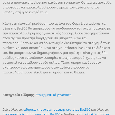
να έχει πραγματοποιήσει μια κατάθεση χρημάτων. Οι παίχτες αυτοί θα
μπορέσουν να παρακολουθήσουν δωρεάν τον αγώνα, από τον
υπολογιστή ή το κινητό τους.
Χάρη στη ζωντανή μετάδοση του αγώνα του Copa Libertadores, τα
μέλη της Bet365 θα μπορέσουν να συνδυάσουν τον στοιχηματισμό με
την παρακολούθηση της αγωνιστικής δράσης. Όσοι στοιχηματίσουν
στον αγώνα πριν την έναρξή του θα μπορέσουν να τον
παρακολουθήσουν και να δουν πώς θα διευθετηθεί το στοίχημά τους.
Αντίστοιχα, όσοι σκοπεύουν να στοιχηματίσουν live κατά τη διάρκειά
του θα μπορέσουν να δημιουργήσουν μια πρώτη εικόνα για τις δύο
ομάδες και να εντοπίσουν ευκαιρίες στοιχηματισμού, χωρίς καν να
χρειαστεί να μεταβούν σε νέα σελίδα. Τέλος, ακόμα και όσοι δεν
σκοπεύουν να στοιχηματίσουν στον αγώνα μπορούν να
παρακολουθήσουν ελεύθερα τη δράση και το θέαμα.
Κατηγορία Είδησης:
Στοιχηματικά γεγονότα
Δείτε όλες τις
ειδήσεις της στοιχηματικής εταιρίας Bet365
και όλες τις
στοιχηματικές προσφορές της Bet365
ή διαβάστε την
αξιολόγηση της