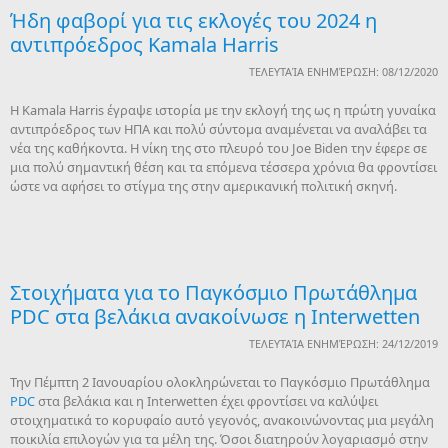
Ήδη φαβορί για τις εκλογές του 2024 η
αντιπρόεδρος Kamala Harris
ΤΕΛΕΥΤΑΊΑ ΕΝΗΜΈΡΩΣΗ: 08/12/2020
Η Kamala Harris έγραψε ιστορία με την εκλογή της ως η πρώτη γυναίκα
αντιπρόεδρος των ΗΠΑ και πολύ σύντομα αναμένεται να αναλάβει τα
νέα της καθήκοντα. Η νίκη της στο πλευρό του Joe Biden την έφερε σε
μια πολύ σημαντική θέση και τα επόμενα τέσσερα χρόνια θα φροντίσει
ώστε να αφήσει το στίγμα της στην αμερικανική πολιτική σκηνή.
Στοιχήματα για το Παγκόσμιο Πρωτάθλημα
PDC στα βελάκια ανακοίνωσε η Interwetten
ΤΕΛΕΥΤΑΊΑ ΕΝΗΜΈΡΩΣΗ: 24/12/2019
Την Πέμπτη 2 Ιανουαρίου ολοκληρώνεται το Παγκόσμιο Πρωτάθλημα
PDC
στα βελάκια και η Interwetten έχει φροντίσει να καλύψει
στοιχηματικά το κορυφαίο αυτό γεγονός, ανακοινώνοντας μια μεγάλη
ποικιλία επιλογών για τα μέλη της. Όσοι διατηρούν λογαριασμό στην