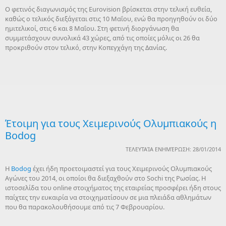
Ο φετινός διαγωνισμός της Eurovision βρίσκεται στην τελική ευθεία,
καθώς ο τελικός διεξάγεται στις 10 Μαΐου, ενώ θα προηγηθούν οι δύο
ημιτελικοί, στις 6 και 8 Μαΐου. Στη φετινή διοργάνωση θα
συμμετάσχουν συνολικά 43 χώρες, από τις οποίες μόλις οι 26 θα
προκριθούν στον τελικό, στην Κοπεγχάγη της Δανίας.
Έτοιμη για τους Χειμερινούς Ολυμπιακούς η
Bodog
ΤΕΛΕΥΤΑΊΑ ΕΝΗΜΈΡΩΣΗ: 28/01/2014
Η
Bodog
έχει ήδη προετοιμαστεί για τους Χειμερινούς Ολυμπιακούς
Αγώνες του 2014, οι οποίοι θα διεξαχθούν στο Sochi της Ρωσίας. Η
ιστοσελίδα του online στοιχήματος της εταιρείας προσφέρει ήδη στους
παίχτες την ευκαιρία να στοιχηματίσουν σε μια πλειάδα αθλημάτων
που θα παρακολουθήσουμε από τις 7 Φεβρουαρίου.