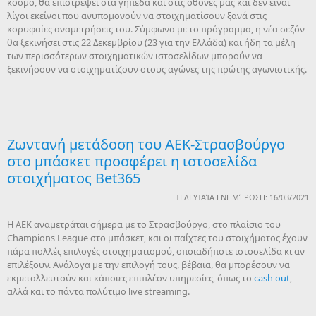
κόσμο, θα επιστρέψει στα γήπεδα και στις οθόνες μας και δεν είναι
λίγοι εκείνοι που ανυπομονούν να στοιχηματίσουν ξανά στις
κορυφαίες αναμετρήσεις του. Σύμφωνα με το πρόγραμμα, η νέα σεζόν
θα ξεκινήσει στις 22 Δεκεμβρίου (23 για την Ελλάδα) και ήδη τα μέλη
των περισσότερων στοιχηματικών ιστοσελίδων μπορούν να
ξεκινήσουν να στοιχηματίζουν στους αγώνες της πρώτης αγωνιστικής.
Ζωντανή μετάδοση του ΑΕΚ-Στρασβούργο
στο μπάσκετ προσφέρει η ιστοσελίδα
στοιχήματος Bet365
ΤΕΛΕΥΤΑΊΑ ΕΝΗΜΈΡΩΣΗ: 16/03/2021
Η ΑΕΚ αναμετράται σήμερα με το Στρασβούργο, στο πλαίσιο του
Champions League στο μπάσκετ, και οι παίχτες του στοιχήματος έχουν
πάρα πολλές επιλογές στοιχηματισμού, οποιαδήποτε ιστοσελίδα κι αν
επιλέξουν. Ανάλογα με την επιλογή τους, βέβαια, θα μπορέσουν να
εκμεταλλευτούν και κάποιες επιπλέον υπηρεσίες, όπως το
cash out
,
αλλά και το πάντα πολύτιμο live streaming.