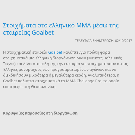
Στοιχήματα στο ελληνικό MMA μέσω της
εταιρείας Goalbet
ΤΕΛΕΥΤΑΊΑ ΕΝΗΜΈΡΩΣΗ: 02/10/2017
Η στοιχηματική εταιρεία
Goalbet
καλύπτει για πρώτη φορά
στοιχηματικά μια ελληνική διοργάνωση MMA (Μεικτές Πολεμικές
Τέχνες) και δίνει στα μέλη της την ευκαιρία να στοιχηματίσουν στους
Έλληνες μονομάχους των προγραμματισμένων αγώνων και να
διεκδικήσουν μικρότερα ή μεγαλύτερα κέρδη. Αναλυτικότερα, η
Goalbet καλύπτει στοιχηματικά το MMA Challenge Pro, το οποίο
επιστρέφει στη Θεσσαλονίκη.
Κορυφαίες παρουσίες στη διοργάνωση