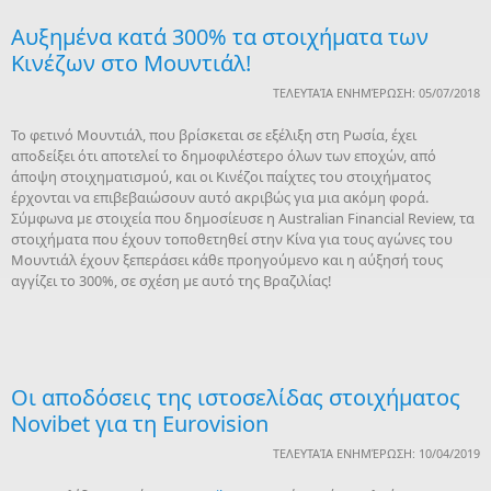
Αυξημένα κατά 300% τα στοιχήματα των
Κινέζων στο Μουντιάλ!
ΤΕΛΕΥΤΑΊΑ ΕΝΗΜΈΡΩΣΗ: 05/07/2018
Το φετινό Μουντιάλ, που βρίσκεται σε εξέλιξη στη Ρωσία, έχει
αποδείξει ότι αποτελεί το δημοφιλέστερο όλων των εποχών, από
άποψη στοιχηματισμού, και οι Κινέζοι παίχτες του στοιχήματος
έρχονται να επιβεβαιώσουν αυτό ακριβώς για μια ακόμη φορά.
Σύμφωνα με στοιχεία που δημοσίευσε η Australian Financial Review, τα
στοιχήματα που έχουν τοποθετηθεί στην Κίνα για τους αγώνες του
Μουντιάλ έχουν ξεπεράσει κάθε προηγούμενο και η αύξησή τους
αγγίζει το 300%, σε σχέση με αυτό της Βραζιλίας!
Οι αποδόσεις της ιστοσελίδας στοιχήματος
Novibet για τη Eurovision
ΤΕΛΕΥΤΑΊΑ ΕΝΗΜΈΡΩΣΗ: 10/04/2019