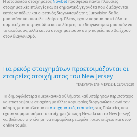
Η ιστοσελίδα στοιχήματος
Novibet
προσφέρει πάντα πλούσιες
στοιχηματικές επιλογές και σε σημαντικά γεγονότα που διεξάγονται
εκτός γηπέδων και ο φετινός διαγωνισμός της Eurovision δε θα
μπορούσε να αποτελεί εξαίρεση. Πλέον, έχουν παρουσιαστεί όλα τα
συμμετέχοντα τραγούδια και οι λάτρεις του διαγωνισμού μπορούν να
τα ακούσουν, αλλά και να στοιχηματίσουν στην πορεία που θα έχουν
στον διαγωνισμό.
Για ρεκόρ στοιχημάτων προετοιμάζονται οι
εταιρείες στοιχήματος του New Jersey
ΤΕΛΕΥΤΑΊΑ ΕΝΗΜΈΡΩΣΗ: 28/07/2020
Τα δημοφιλέστερα αμερικανικά αθλήματα καθυστέρησαν περισσότερο
να επιστρέψουν, σε σχέση με άλλες κορυφαίες διοργανώσεις ανά τον
κόσμο, με αποτέλεσμα οι
στοιχηματικές εταιρείες
στις Πολιτείες που
έχουν νομιμοποιήσει το στοίχημα (όπως η Nevada και το New Jersey)
να βλέπουν την κίνηση να παραμένει μειωμένη, στον επίγειο και στον
online τομέα.