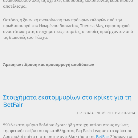
ανακοινώσουν όλες τις σχετικές αποδόσεις, καλύπτοντας κάθε πιθανό
αποτέλεσμα.
Ωστόσο, η ξαφνική ανακοίνωση των πρόωρων εκλογών από την
πρωθυπουργό του Ηνωμένου Βασιλείου, Theresa May, έφερε αρχικά
αναστάτωση στις στοιχηματικές εταιρείες, οι οποίες προέρχονταν από
τις διακοπές του Πάσχα.
Άμεση αντίδραση και προσαρμογή αποδόσεων
Στοιχήματα εκατομμυρίων στο κρίκετ για τη
BetFair
ΤΕΛΕΥΤΑΊΑ ΕΝΗΜΈΡΩΣΗ: 20/01/2014
590.6 εκατομμύρια δολάρια έχουν ήδη στοιχηματίσει στους αγώνες
της φετινής σεζόν του πρωταθλήματος Big Bash League στο κρίκετ οι
Αυστραλοί παίχτες, στο online ανταλλακτήριο της
BetFair
. Σύμφωνα με