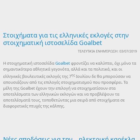
Στοιχήματα για τις ελληνικές εκλογές στην
στοιχηματική ιστοσελίδα Goalbet
ΤΕΛΕΥΤΑΊΑ ΕΝΗΜΈΡΩΣΗ: 03/07/2019
Η στοιχηματική ιστοσελίδα
Goalbet
φροντίζει να καλύπτει, όχι μόνο τα
σημαντικότερα αθλητικά γεγονότα, αλλά και τα πολιτικά, και οι
ης
ελληνικές βουλευτικές εκλογές της 7
Ιουλίου δε θα μπορούσαν να
απουσιάζουν από τις επιλογές στοιχηματισμού που προσφέρει. Τα
μέλη της Goalbet έχουν την επιλογή να στοιχηματίσουν στα
αποτελέσματα των ελληνικών εκλογών και να προβλέψουν τα
αποτελέσματά τους, τοποθετώντας μια σειρά από στοιχήματα σε
διαφορετικές πτυχές της κάλπης.
Νέες αποδόσεις για την… ηλεκτρική καρέκλα