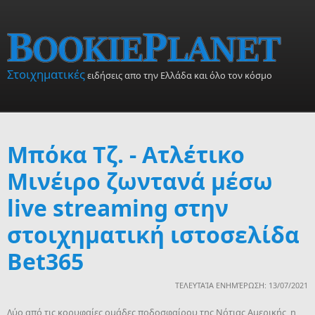
Skip to main content
Στοιχηματικές
ειδήσεις απο την Ελλάδα και όλο τον κόσμο
Μπόκα Τζ. - Ατλέτικο
Μινέιρο ζωντανά μέσω
live streaming στην
στοιχηματική ιστοσελίδα
Bet365
ΤΕΛΕΥΤΑΊΑ ΕΝΗΜΈΡΩΣΗ: 13/07/2021
Δύο από τις κορυφαίες ομάδες ποδοσφαίρου της Νότιας Αμερικής, η