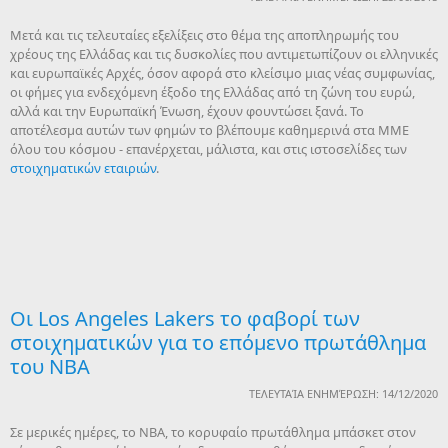
Μετά και τις τελευταίες εξελίξεις στο θέμα της αποπληρωμής του
χρέους της Ελλάδας και τις δυσκολίες που αντιμετωπίζουν οι ελληνικές
και ευρωπαϊκές Αρχές, όσον αφορά στο κλείσιμο μιας νέας συμφωνίας,
οι φήμες για ενδεχόμενη έξοδο της Ελλάδας από τη ζώνη του ευρώ,
αλλά και την Ευρωπαϊκή Ένωση, έχουν φουντώσει ξανά. Το
αποτέλεσμα αυτών των φημών το βλέπουμε καθημερινά στα ΜΜΕ
όλου του κόσμου - επανέρχεται, μάλιστα, και στις ιστοσελίδες των
στοιχηματικών εταιριών
.
Οι Los Angeles Lakers το φαβορί των
στοιχηματικών για το επόμενο πρωτάθλημα
του NBA
ΤΕΛΕΥΤΑΊΑ ΕΝΗΜΈΡΩΣΗ: 14/12/2020
Σε μερικές ημέρες, το NBA, το κορυφαίο πρωτάθλημα μπάσκετ στον