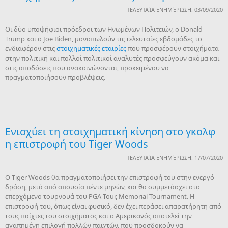
ΤΕΛΕΥΤΑΊΑ ΕΝΗΜΈΡΩΣΗ: 03/09/2020
Οι δύο υποψήφιοι πρόεδροι των Ηνωμένων Πολιτειών, ο Donald
Trump και ο Joe Biden, μονοπωλούν τις τελευταίες εβδομάδες το
ενδιαφέρον στις
στοιχηματικές εταιρίες
που προσφέρουν στοιχήματα
στην πολιτική και πολλοί πολιτικοί αναλυτές προσφεύγουν ακόμα και
στις αποδόσεις που ανακοινώνονται, προκειμένου να
πραγματοποιήσουν προβλέψεις.
Ενισχύει τη στοιχηματική κίνηση στο γκολφ
η επιστροφή του Tiger Woods
ΤΕΛΕΥΤΑΊΑ ΕΝΗΜΈΡΩΣΗ: 17/07/2020
Ο Tiger Woods θα πραγματοποιήσει την επιστροφή του στην ενεργό
δράση, μετά από απουσία πέντε μηνών, και θα συμμετάσχει στο
επερχόμενο τουρνουά του PGA Tour, Memorial Tournament. Η
επιστροφή του, όπως είναι φυσικό, δεν έχει περάσει απαρατήρητη από
τους παίχτες του στοιχήματος και ο Αμερικανός αποτελεί την
αγαπημένη επιλογή πολλών παιχτών, που προσδοκούν να