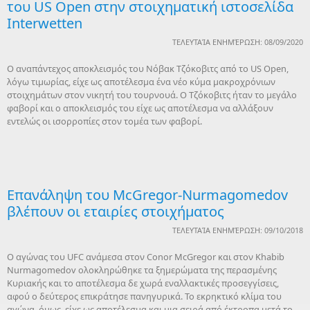
του US Open στην στοιχηματική ιστοσελίδα
Interwetten
ΤΕΛΕΥΤΑΊΑ ΕΝΗΜΈΡΩΣΗ: 08/09/2020
Ο αναπάντεχος αποκλεισμός του Νόβακ Τζόκοβιτς από το US Open,
λόγω τιμωρίας, είχε ως αποτέλεσμα ένα νέο κύμα μακροχρόνιων
στοιχημάτων στον νικητή του τουρνουά. Ο Τζόκοβιτς ήταν το μεγάλο
φαβορί και ο αποκλεισμός του είχε ως αποτέλεσμα να αλλάξουν
εντελώς οι ισορροπίες στον τομέα των φαβορί.
Επανάληψη του McGregor-Nurmagomedov
βλέπουν οι εταιρίες στοιχήματος
ΤΕΛΕΥΤΑΊΑ ΕΝΗΜΈΡΩΣΗ: 09/10/2018
Ο αγώνας του UFC ανάμεσα στον Conor McGregor και στον Khabib
Nurmagomedov ολοκληρώθηκε τα ξημερώματα της περασμένης
Κυριακής και το αποτέλεσμα δε χωρά εναλλακτικές προσεγγίσεις,
αφού ο δεύτερος επικράτησε πανηγυρικά. Το εκρηκτικό κλίμα του
αγώνα, όμως, είχε ως αποτέλεσμα και μια σειρά από έκτροπα μετά το