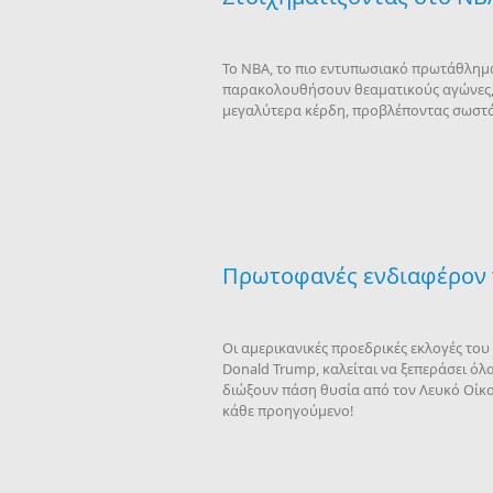
To ΝΒΑ, το πιο εντυπωσιακό πρωτάθλημα 
παρακολουθήσουν θεαματικούς αγώνες, α
μεγαλύτερα κέρδη, προβλέποντας σωστά 
Πρωτοφανές ενδιαφέρον γι
Οι αμερικανικές προεδρικές εκλογές το
Donald Trump, καλείται να ξεπεράσει όλ
διώξουν πάση θυσία από τον Λευκό Οίκο.
κάθε προηγούμενο!