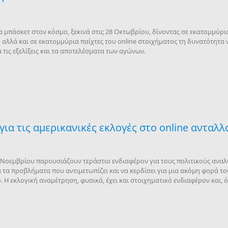
μπάσκετ στον κόσμο, ξεκινά στις 28 Οκτωβρίου, δίνοντας σε εκατομμύρια
λλά και σε εκατομμύρια παίχτες του online στοιχήματος τη δυνατότητα 
τις εξελίξεις και τα αποτελέσματα των αγώνων.
α τις αμερικανικές εκλογές στο online ανταλλα
υ Νοεμβρίου παρουσιάζουν τεράστιο ενδιαφέρον για τους πολιτικούς αναλ
α τα προβλήματα που αντιμετωπίζει και να κερδίσει για μια ακόμη φορά τ
 Η εκλογική αναμέτρηση, φυσικά, έχει και στοιχηματικό ενδιαφέρον και, 