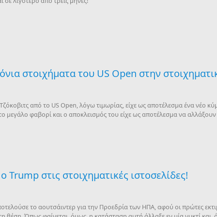
 σε λιγότερο από τρεις μήνες!
νια στοιχήματα του US Open στην στοιχηματικ
ζόκοβιτς από το US Open, λόγω τιμωρίας, είχε ως αποτέλεσμα ένα νέο 
το μεγάλο φαβορί και ο αποκλεισμός του είχε ως αποτέλεσμα να αλλάξουν
 ο Trump στις στοιχηματικές ιστοσελίδες!
οτελούσε το αουτσάιντερ για την Προεδρία των ΗΠΑ, αφού οι πρώτες εκτιμ
τη θέση. Όπως φαίνεται, όμως, η κατάσταση αυτή άλλαξε εν μία νυκτί και,