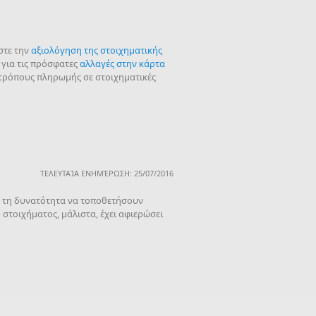
στε την
αξιολόγηση της στοιχηματικής
 για τις πρόσφατες
αλλαγές στην κάρτα
τρόπους πληρωμής σε στοιχηματικές
ΤΕΛΕΥΤΑΊΑ ΕΝΗΜΈΡΩΣΗ: 25/07/2016
 τη δυνατότητα να τοποθετήσουν
στοιχήματος, μάλιστα, έχει αφιερώσει