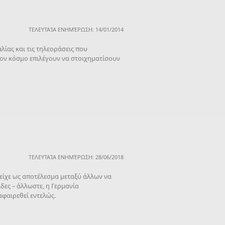
ΤΕΛΕΥΤΑΊΑ ΕΝΗΜΈΡΩΣΗ: 14/01/2014
αλίας και τις τηλεοράσεις που
τον κόσμο επιλέγουν να στοιχηματίσουν
ΤΕΛΕΥΤΑΊΑ ΕΝΗΜΈΡΩΣΗ: 28/06/2018
 είχε ως αποτέλεσμα μεταξύ άλλων να
δες – άλλωστε, η Γερμανία
αφαιρεθεί εντελώς.