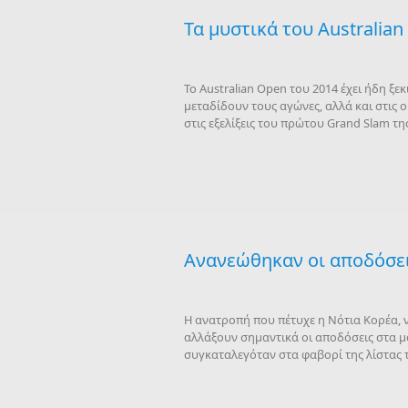
Τα μυστικά του Australian
Το Australian Open του 2014 έχει ήδη ξε
μεταδίδουν τους αγώνες, αλλά και στις o
στις εξελίξεις του πρώτου Grand Slam τη
Ανανεώθηκαν οι αποδόσει
Η ανατροπή που πέτυχε η Νότια Κορέα, 
αλλάξουν σημαντικά οι αποδόσεις στα μ
συγκαταλεγόταν στα φαβορί της λίστας 