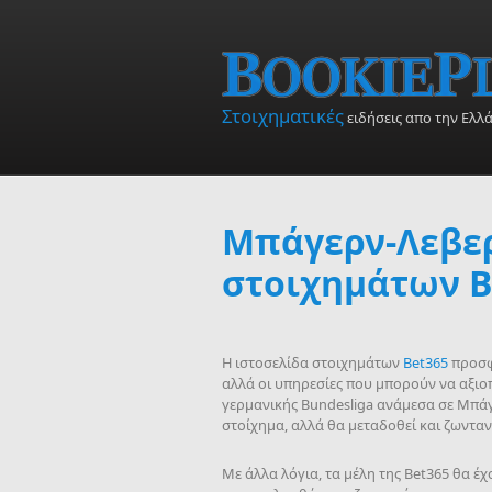
Skip to main content
Στοιχηματικές
ειδήσεις απο την Ελλ
Μπάγερν-Λεβερ
στοιχημάτων B
Η ιστοσελίδα στοιχημάτων
Bet365
προσφ
αλλά οι υπηρεσίες που μπορούν να αξιοπ
γερμανικής Bundesliga ανάμεσα σε Μπάγε
στοίχημα, αλλά θα μεταδοθεί και ζωνταν
Με άλλα λόγια, τα μέλη της Bet365 θα έ