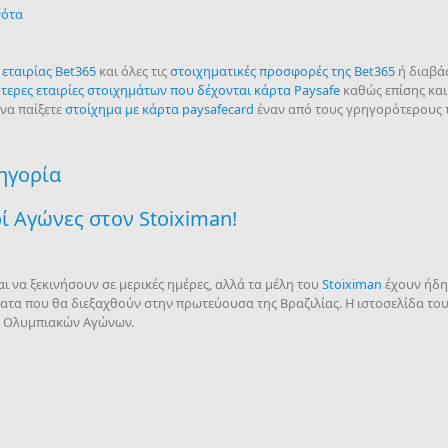
νότα
 εταιρίας Bet365
και όλες τις
στοιχηματικές προσφορές της Bet365
ή διαβά
λύτερες εταιρίες στοιχημάτων που δέχονται κάρτα Paysafe
καθώς επίσης και
 να παίξετε
στοίχημα με κάρτα paysafecard
έναν από τους γρηγορότερους 
τηγορία
ί Αγώνες στον Stoiximan!
ι να ξεκινήσουν σε μερικές ημέρες, αλλά τα μέλη του
Stoiximan
έχουν ήδη
τα που θα διεξαχθούν στην πρωτεύουσα της Βραζιλίας. Η ιστοσελίδα του 
ν Ολυμπιακών Αγώνων.