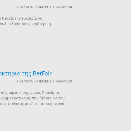
ΤΕΛΕΥΤΑΊΑ ΕΝΗΜΈΡΩΣΗ: 20/10/2014
 θεατές την ευκαιρία να
να διεκδικήσουν μικρότερα ή
κτήριο της BetFair
ΤΕΛΕΥΤΑΊΑ ΕΝΗΜΈΡΩΣΗ: 29/04/2020
υτές, αφού ο σημερινός Πρόεδρος,
ου Δημοκρατικούς, που θέλουν να τον
όπως φαίνεται, αυτή τη φορά ξεπερνά