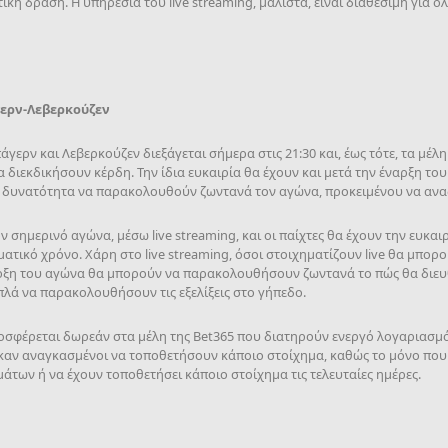
 δράση. Η υπηρεσία του live streaming, μάλιστα, είναι διαθέσιμη για όλ
γερν-Λεβερκούζεν
ερν και Λεβερκούζεν διεξάγεται σήμερα στις 21:30 και, έως τότε, τα μέλη
διεκδικήσουν κέρδη. Την ίδια ευκαιρία θα έχουν και μετά την έναρξη του 
τη δυνατότητα να παρακολουθούν ζωντανά τον αγώνα, προκειμένου να ανα
ον σημερινό αγώνα, μέσω live streaming, και οι παίχτες θα έχουν την ευκ
ατικό χρόνο. Χάρη στο live streaming, όσοι στοιχηματίζουν live θα μπορο
ρξη του αγώνα θα μπορούν να παρακολουθήσουν ζωντανά το πώς θα διευθ
λά να παρακολουθήσουν τις εξελίξεις στο γήπεδο.
προσφέρεται δωρεάν στα μέλη της Bet365 που διατηρούν ενεργό λογαριασμό
αν αναγκασμένοι να τοποθετήσουν κάποιο στοίχημα, καθώς το μόνο που α
άτων ή να έχουν τοποθετήσει κάποιο στοίχημα τις τελευταίες ημέρες.