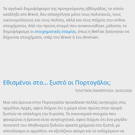
Το αγγλικό δημοψήφισμα της προηγούμενης εβδομάδας, το οποίο
κατέληξε στο Brexit, δεν απασχόλησε μόνο τους πολιτικούς, τους
οικονομολόγους και τους πολίτες, αλλά και τους παίχτες του online
στοιχήματος. Από την πρώτη στιγμή που ανακοινώθηκε, μάλιστα, το
δημοψήφισμα οι
στοιχηματικές εταιρίες
, όπως η ΒetFair, ξεκίνησαν να
δέχονται στοιχήματα, υπέρ του Brexit ή του Βremain.
Εθισμένοι στο… ξυστό οι Πορτογάλοι;
ΤΕΛΕΥΤΑΊΑ ΕΝΗΜΈΡΩΣΗ: 26/02/2020
Μια νέα έρευνα στην Πορτογαλία προκάλεσε πολλές ανησυχίες στις
αρμόδιες Αρχές, αφού δείχνει ότι η χώρα είναι πρώτη στην αγορά
ξυστών σε ολόκληρη την Ευρώπη. Τα οικονομικά στοιχεία που
φανερώνει η έρευνα είναι ανησυχητικά, αφού δείχνει ότι ένα μεγάλο
ποσοστό του πληθυσμού ξοδεύει αρκετά χρήματα στο ξυστό, με
αποτέλεσμα οι αρμόδιοι να εξετάζουν ακόμη και το ενδεχόμενο να