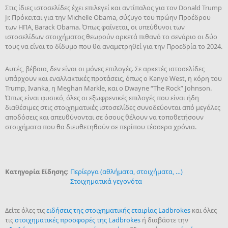
Στις ίδιες ιστοσελίδες έχει επιλεγεί και αντίπαλος για τον Donald Trump
Jr. Πρόκειται για την Michelle Obama, σύζυγο του πρώην Προέδρου
των ΗΠΑ, Barack Obama. Όπως φαίνεται, οι υπεύθυνοι των
ιστοσελίδων στοιχήματος θεωρούν αρκετά πιθανό το σενάριο οι δύο
τους να είναι το δίδυμο που θα αναμετρηθεί για την Προεδρία το 2024.
Αυτές, βέβαια, δεν είναι οι μόνες επιλογές. Σε αρκετές ιστοσελίδες
υπάρχουν και εναλλακτικές προτάσεις, όπως ο Kanye West, η κόρη του
Trump, Ivanka, η Meghan Markle, και ο Dwayne “The Rock” Johnson.
Όπως είναι φυσικό, όλες οι εξωφρενικές επιλογές που είναι ήδη
διαθέσιμες στις στοιχηματικές ιστοσελίδες συνοδεύονται από μεγάλες
αποδόσεις και απευθύνονται σε όσους θέλουν να τοποθετήσουν
στοιχήματα που θα διευθετηθούν σε περίπου τέσσερα χρόνια.
Κατηγορία Είδησης:
Περίεργα (αθλήματα, στοιχήματα, …)
Στοιχηματικά γεγονότα
Δείτε όλες τις
ειδήσεις της στοιχηματικής εταιρίας Ladbrokes
και όλες
τις
στοιχηματικές προσφορές της Ladbrokes
ή διαβάστε την