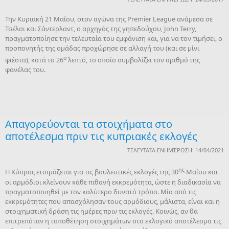
Την Κυριακή 21 Μαΐου, στον αγώνα της Premier League ανάμεσα σε
Τσέλσι και Σάντερλαντ, o αρχηγός της γηπεδούχου, John Terry,
πραγματοποίησε την τελευταία του εμφάνιση και, για να τον τιμήσει, ο
προπονητής της ομάδας προχώρησε σε αλλαγή του (και σε μίνι
ο
φιέστα), κατά το 26
λεπτό, το οποίο συμβολίζει τον αριθμό της
φανέλας του.
Απαγορεύονται τα στοιχήματα στο
αποτέλεσμα πριν τις κυπριακές εκλογές
ΤΕΛΕΥΤΑΊΑ ΕΝΗΜΈΡΩΣΗ: 14/04/2021
ης
Η Κύπρος ετοιμάζεται για τις βουλευτικές εκλογές της 30
Μαΐου και
οι αρμόδιοι κλείνουν κάθε πιθανή εκκρεμότητα, ώστε η διαδικασία να
πραγματοποιηθεί με τον καλύτερο δυνατό τρόπο. Μία από τις
εκκρεμότητες που απασχόλησαν τους αρμόδιους, μάλιστα, είναι και η
στοιχηματική δράση τις ημέρες πριν τις εκλογές. Κοινώς, αν θα
επιτρεπόταν η τοποθέτηση στοιχημάτων στο εκλογικό αποτέλεσμα τις