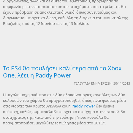
διοργανώσεις, αλλά και σε αυτές του εξωτερικού, προχώρησε σε
συμφωνία με την εταιρεία του online στοιχήματος και τα μέλη της θα
έχουν πρόσβαση σε αποκλειστικό υλικό, όπως συνεντεύξεις και
διαγωνισμοί με σχετικά δώρα, καθ' όλη τη διάρκεια του Μουντιάλ της
Βραζιλίας, από τις 12 Ιουνίου έως τις 13 Ιουλίου.
To PS4 θα πουλήσει καλύτερα από το Xbox
Οne, λέει η Paddy Power
ΤΕΛΕΥΤΑΊΑ ΕΝΗΜΈΡΩΣΗ: 30/11/2013
Η μεγάλη μάχη ανάμεσα στις δύο ολοκαίνουργιες κονσόλες των δύο
κολοσσών του χώρου θα πραγματοποιηθεί, όπως είναι φυσικό, μέσα
στις γιορτές των Χριστουγέννων και η
Paddy Power
δεν έμεινε
αμέτοχη, καθώς συμπεριέλαβε το σχετικό στοίχημα στην ιστοσελίδα
στοιχήματός της, κάτω από την ερώτηση “ποια κονσόλα θα
πραγματοποιήσει μεγαλύτερες πωλήσεις μέσα στο 2013;”.