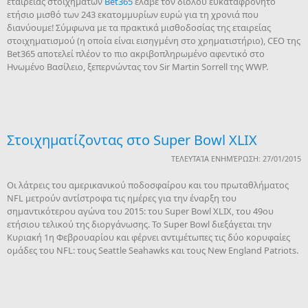
εταιρείας στοιχημάτων
Bet365
έλαβε τον διόλου ευκαταφρόνητο
ετήσιο μισθό των 243 εκατομμυρίων ευρώ για τη χρονιά που
διανύουμε! Σύμφωνα με τα πρακτικά μισθοδοσίας της εταιρείας
στοιχηματισμού (η οποία είναι εισηγμένη στο χρηματιστήριο), CEO της
Bet365 αποτελεί πλέον το πιο ακριβοπληρωμένο αφεντικό στο
Ηνωμένο Βασίλειο, ξεπερνώντας τον Sir Martin Sorrell της WWP.
Στοιχηματίζοντας στο Super Βowl XLIX
ΤΕΛΕΥΤΑΊΑ ΕΝΗΜΈΡΩΣΗ: 27/01/2015
Οι λάτρεις του αμερικανικού ποδοσφαίρου και του πρωταθλήματος
NFL μετρούν αντίστροφα τις ημέρες για την έναρξη του
σημαντικότερου αγώνα του 2015: του Super Bowl XLIX, του 49ου
ετήσιου τελικού της διοργάνωσης. Το Super Bowl διεξάγεται την
Κυριακή 1η Φεβρουαρίου και φέρνει αντιμέτωπες τις δύο κορυφαίες
ομάδες του NFL: τους Seattle Seahawks και τους New England Patriots.