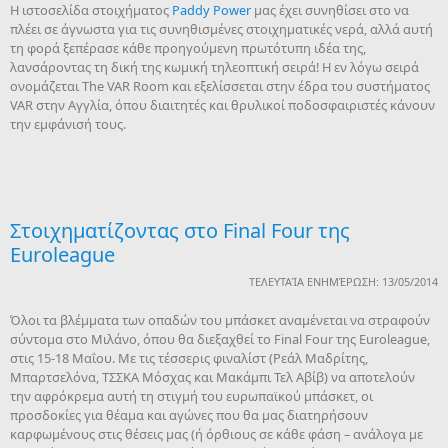
Η ιστοσελίδα στοιχήματος
Paddy Power
μας έχει συνηθίσει στο να
πλέει σε άγνωστα για τις συνηθισμένες στοιχηματικές νερά, αλλά αυτή
τη φορά ξεπέρασε κάθε προηγούμενη πρωτότυπη ιδέα της,
λανσάροντας τη δική της κωμική τηλεοπτική σειρά! Η εν λόγω σειρά
ονομάζεται The VAR Room και εξελίσσεται στην έδρα του συστήματος
VAR στην Αγγλία, όπου διαιτητές και θρυλικοί ποδοσφαιριστές κάνουν
την εμφάνισή τους.
Στοιχηματίζοντας στο Final Four της
Euroleague
ΤΕΛΕΥΤΑΊΑ ΕΝΗΜΈΡΩΣΗ: 13/05/2014
Όλοι τα βλέμματα των οπαδών του μπάσκετ αναμένεται να στραφούν
σύντομα στο Μιλάνο, όπου θα διεξαχθεί το Final Four της Euroleague,
στις 15-18 Μαΐου. Με τις τέσσερις φιναλίστ (Ρεάλ Μαδρίτης,
Μπαρτσελόνα, ΤΣΣΚΑ Μόσχας και Mακάμπι Τελ Αβίβ) να αποτελούν
την αφρόκρεμα αυτή τη στιγμή του ευρωπαϊκού μπάσκετ, οι
προσδοκίες για θέαμα και αγώνες που θα μας διατηρήσουν
καρφωμένους στις θέσεις μας (ή όρθιους σε κάθε φάση – ανάλογα με