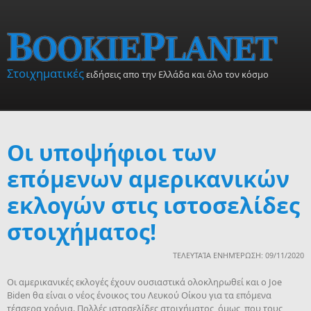
Skip to main content
Στοιχηματικές
ειδήσεις απο την Ελλάδα και όλο τον κόσμο
Οι υποψήφιοι των
επόμενων αμερικανικών
εκλογών στις ιστοσελίδες
στοιχήματος!
ΤΕΛΕΥΤΑΊΑ ΕΝΗΜΈΡΩΣΗ: 09/11/2020
Οι αμερικανικές εκλογές έχουν ουσιαστικά ολοκληρωθεί και ο Joe
Biden θα είναι ο νέος ένοικος του Λευκού Οίκου για τα επόμενα
τέσσερα χρόνια. Πολλές ιστοσελίδες στοιχήματος, όμως, που τους