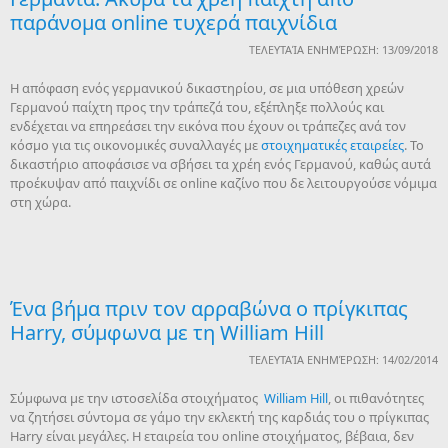
παράνομα online τυχερά παιχνίδια
ΤΕΛΕΥΤΑΊΑ ΕΝΗΜΈΡΩΣΗ: 13/09/2018
Η απόφαση ενός γερμανικού δικαστηρίου, σε μια υπόθεση χρεών
Γερμανού παίχτη προς την τράπεζά του, εξέπληξε πολλούς και
ενδέχεται να επηρεάσει την εικόνα που έχουν οι τράπεζες ανά τον
κόσμο για τις οικονομικές συναλλαγές με
στοιχηματικές εταιρείες
. Το
δικαστήριο αποφάσισε να σβήσει τα χρέη ενός Γερμανού, καθώς αυτά
προέκυψαν από παιχνίδι σε online καζίνο που δε λειτουργούσε νόμιμα
στη χώρα.
Ένα βήμα πριν τον αρραβώνα ο πρίγκιπας
Harry, σύμφωνα με τη William Hill
ΤΕΛΕΥΤΑΊΑ ΕΝΗΜΈΡΩΣΗ: 14/02/2014
Σύμφωνα με την ιστοσελίδα στοιχήματος
William Hill
, οι πιθανότητες
να ζητήσει σύντομα σε γάμο την εκλεκτή της καρδιάς του ο πρίγκιπας
Harry είναι μεγάλες. Η εταιρεία του online στοιχήματος, βέβαια, δεν