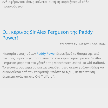
ενδιαφέρον και, όπως φαίνεται, αυτή τη φορά ξεπερνά κάθε
προηγούμενο!
Ο… κέρινος Sir Alex Ferguson της Paddy
Power!
ΤΕΛΕΥΤΑΊΑ ΕΝΗΜΈΡΩΣΗ: 20/01/2014
H εταιρία στοιχημάτων
Paddy Power
έκανε ξανά το θαύμα της, από
πλευράς μάρκετινγκ, τοποθετώντας ένα κέρινο ομοίωμα του Sir Alex
Ferguson μπροστά στο γήπεδο της Manchester United, το Old Trafford.
Το εν λόγω ομοίωμα βρίσκεται τοποθετημένο σε μια γυάλινη θήκη και
συνοδεύεται από την επιγραφή: "Σπάστε το τζάμι, σε περίπτωση
έκτακτης ανάγκης στο Old Trafford".