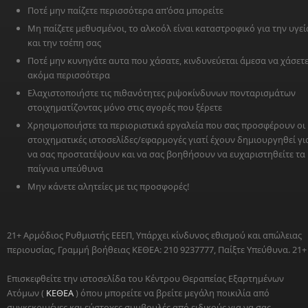
Ποτέ μην παίζετε περισσότερα απ'όσα μπορείτε
Μη παίζετε μεθυσμένοι, το αλκοόλ είναι καταστροφικό για την υγεί
και την τσέπη σας
Ποτέ μην κυνηγάτε αυτα που χάσατε, κινδυνεύεται άμεσα να χάσετ
ακόμα περισσότερα
Ελαχιστοποιήστε τις πιθανότητες ριψοκίνδυνων πονταρισμάτων
στοιχηματίζοντας μόνο στις αγορές που ξέρετε
Χρησιμοποιήστε τα περιοριστικά εργαλεία που σας προσφέρουν οι
στοιχηματικές ιστοσελίδες/εφαρμογές γιατί έχουν δημιουργηθεί γι
να σας προστατέψουν και να σας βοηθήσουν να ευχαριστηθείτε τα
παίγνια υπεύθυνα
Μην κάνετε αλητείες με τις προσφορές!
21+ Αρμόδιος Ρυθμιστής ΕΕΕΠ, Υπάρχει κίνδυνος εθισμού και απώλειας
περιουσίας, Γραμμή βοήθειας ΚΕΘΕΑ: 210 9237777, Παίξτε Υπεύθυνα. 21+
Επισκεφθείτε την ιστοσελίδα του Κέντρου Θεραπείας Εξαρτημένων
Ατόμων (
ΚΕΘΕΑ
) όπου μπορείτε να βρείτε μεγάλη ποικιλία από
συγκεκριμένες και εύστοχες συμβουλές από ειδικούς για να σας