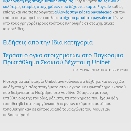
αξιολόγηση της στοιχηματικής εταιρίας
. Εξερευνήστε
ποιές είναι οι
καλύτερες εταιρίες στοιχημάτων που δέχονται κάρτα Paysafe
καθώς
επίσης και για τις πρόσφατες
αλλαγές στην κάρτα paysafecard
και τον
τρόπο που μπορείτε να παίξετε
στοίχημα με κάρτα paysafecard
έναν
από τους γρηγορότερους τρόπους πληρωμής σε στοιχηματικές
ιστοσελίδες.
Ειδήσεις απο την ίδια κατηγορία
Τεράστιο όγκο στοιχημάτων στο Παγκόσμιο
Πρωτάθλημα Σκακιού δέχεται η Unibet
ΤΕΛΕΥΤΑΊΑ ΕΝΗΜΈΡΩΣΗ: 06/11/2018
H στοιχηματική εταιρία Unibet ανακοίνωσε ότι δέχθηκε και συνεχίζει
να δέχεται χιλιάδες στοιχήματα στο Παγκόσμιο Πρωτάθλημα Σκακιού
που διεξάγεται το Νοέμβριο στο Λονδίνο. Σύμφωνα με τους
υπεύθυνους της εταιρίας, μάλιστα, τα στοιχήματα που έχουν ήδη
τοποθετηθεί στη διοργάνωση ξεπερνούν ακόμα και αυτά που
τοποθετήθηκαν σε κάποιους από τους αγώνες του Μουντιάλ
ποδοσφαίρου!