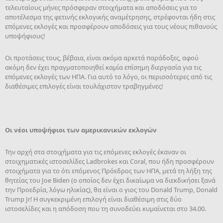
τελευταίους μήνες πρόσφεραν στοιχήματα και αποδόσεις για το
αποτέλεσμα της φετινής εκλογικής αναμέτρησης, στρέφονται ήδη στις
επόμενες εκλογές και προσφέρουν αποδόσεις για τους νέους πιθανούς
υποψήφιους!
Οι προτάσεις τους, βέβαια, είναι ακόμα αρκετά παράδοξες, αφού
ακόμη δεν έχει πραγματοποιηθεί καμία επίσημη διεργασία για τις
επόμενες εκλογές των ΗΠΑ. Για αυτό το λόγο, οι περισσότερες από τις
διαθέσιμες επιλογές είναι τουλάχιστον τραβηγμένες!
Οι νέοι υποψήφιοι των αμερικανικών εκλογών
Την αρχή στα στοιχήματα για τις επόμενες εκλογές έκαναν οι
στοιχηματικές ιστοσελίδες Ladbrokes και Coral, που ήδη προσφέρουν
στοιχήματα για το ότι επόμενος Πρόεδρος των ΗΠΑ, μετά τη λήξη της
θητείας του Joe Biden (ο οποίος δεν έχει δικαίωμα να διεκδικήσει ξανά
την Προεδρία, λόγω ηλικίας), θα είναι ο γιος του Donald Trump, Donald
Trump Jr! Η συγκεκριμένη επιλογή είναι διαθέσιμη στις δύο
ιστοσελίδες και η απόδοση που τη συνοδεύει κυμαίνεται στο 34.00.