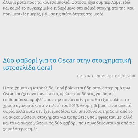
άλλαξε ρότα προς τα κουτσομπολιά, ωστόσο, έχει συμπεριλάβει εδώ
και καιρό το συγκεκριμένο ενδεχόμενο στα ειδικά στοιχήματά της. Και,
πριν μερικές ημέρες, μείωσε τις πιθανότητες στο μισό!
Δύο φαβορί για τα Oscar στην στοιχηματική
ιστοσελίδα Coral
ΤΕΛΕΥΤΑΊΑ ΕΝΗΜΈΡΩΣΗ: 10/10/2018
Η στοιχηματική ιστοσελίδα Coral βρίσκεται ήδη στον αστερισμό των
Oscar και έχει ανακοινώσει τις πρώτες αποδόσεις, για όσους
επιθυμούν να προβλέψουν την ταινία εκείνη που θα εξασφαλίσει το
χρυσό αγαλματάκι στην τελετή του 2019. Ακόμη, βέβαια, είναι αρκετά
νωρίς, αλλά αυτό δεν έχει εμποδίσει του υπεύθυνους της Coral από το
να ανακοινώσουν στοιχήματα για τις πρώτες υποψήφιες ταινίες, αλλά
και το να ανακοινώσουν τα δύο φαβορί, που συνοδεύονται και από τις
χαμηλότερες τιμές.