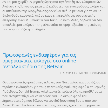
Αν και μας χωρίζουν μερικές ώρες από την έναρξη των Ολυμπιακών
Αγώνων της Ιαπωνίας, μετά από καθυστέρηση ενός χρόνου, ακόμα και
οι υπεύθυνοι της διοργάνωσης δεν είναι ακόμα βέβαιοι για το αν θα
διεξαχθούν κανονικά. Ακόμα και ο επικεφαλής της οργανωτικής
επιτροπής των Ολυμπιακών του Τόκιο, Toshiro Muto, δήλωσε ότι δεν
αποκλείει μια ακύρωση της τελευταίας στιγμής, εξαιτίας της εικόνας
που παρουσιάζει η πανδημία.
Πρωτοφανές ενδιαφέρον για τις
αμερικανικές εκλογές στο online
ανταλλακτήριο της BetFair
ΤΕΛΕΥΤΑΊΑ ΕΝΗΜΈΡΩΣΗ: 29/04/2020
Οι αμερικανικές προεδρικές εκλογές του Νοεμβρίου παρουσιάζουν
τεράστιο ενδιαφέρον για τους πολιτικούς αναλυτές, αφού ο σημερινός
Πρόεδρος, Donald Trump, καλείται να ξεπεράσει όλα τα προβλήματα
που αντιμετωπίζει και να κερδίσει για μια ακόμη φορά του
Δημοκρατικούς, που θέλουν να τον διώξουν πάση θυσία από τον
Λευκό Οίκο. Η εκλογική αναμέτρηση, φυσικά, έχει και στοιχηματικό