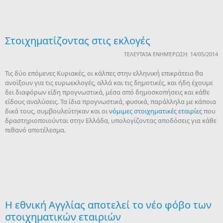
Στοιχηματίζοντας στις εκλογές
ΤΕΛΕΥΤΑΊΑ ΕΝΗΜΈΡΩΣΗ: 14/05/2014
Τις δύο επόμενες Κυριακές, οι κάλπες στην ελληνική επικράτεια θα
ανοίξουν για τις ευρωεκλογές, αλλά και τις δημοτικές, και ήδη έχουμε
δει διαφόρων είδη προγνωστικά, μέσα από δημοσκοπήσεις και κάθε
είδους αναλύσεις. Τα ίδια προγνωστικά, φυσικά, παράλληλα με κάποια
δικά τους, συμβουλεύτηκαν και οι
νόμιμες στοιχηματικές εταιρίες
που
δραστηριοποιούνται στην Ελλάδα, υπολογίζοντας αποδόσεις για κάθε
πιθανό αποτέλεσμα.
Η εθνική Αγγλίας αποτελεί το νέο φόβο των
στοιχηματικών εταιριών