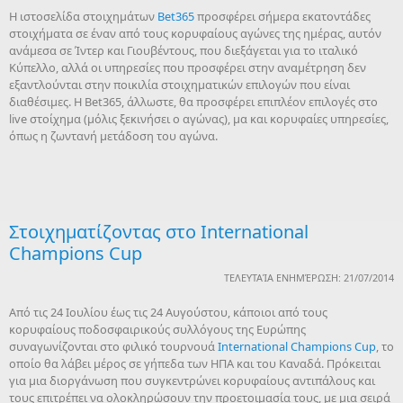
Η ιστοσελίδα στοιχημάτων
Bet365
προσφέρει σήμερα εκατοντάδες
στοιχήματα σε έναν από τους κορυφαίους αγώνες της ημέρας, αυτόν
ανάμεσα σε Ίντερ και Γιουβέντους, που διεξάγεται για το ιταλικό
Κύπελλο, αλλά οι υπηρεσίες που προσφέρει στην αναμέτρηση δεν
εξαντλούνται στην ποικιλία στοιχηματικών επιλογών που είναι
διαθέσιμες. Η Bet365, άλλωστε, θα προσφέρει επιπλέον επιλογές στο
live στοίχημα (μόλις ξεκινήσει ο αγώνας), μα και κορυφαίες υπηρεσίες,
όπως η ζωντανή μετάδοση του αγώνα.
Στοιχηματίζοντας στο International
Champions Cup
ΤΕΛΕΥΤΑΊΑ ΕΝΗΜΈΡΩΣΗ: 21/07/2014
Από τις 24 Ιουλίου έως τις 24 Αυγούστου, κάποιοι από τους
κορυφαίους ποδοσφαιρικούς συλλόγους της Ευρώπης
συναγωνίζονται στο φιλικό τουρνουά
International Champions Cup
, το
οποίο θα λάβει μέρος σε γήπεδα των ΗΠΑ και του Καναδά. Πρόκειται
για μια διοργάνωση που συγκεντρώνει κορυφαίους αντιπάλους και
τους επιτρέπει να ολοκληρώσουν την προετοιμασία τους, με μια σειρά