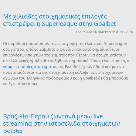
Mε χιλιάδες στοιχηματικές επιλογές
επιστρέφει η Superleague στην Goalbet
ΤΕΛΕΥΤΑΊΑ ΕΝΗΜΈΡΩΣΗ: 01/06/2020
Οι αρμόδιοι αποφάσισαν την επιστροφή της ελληνικής Superleague
στα γήπεδα, από το Σάββατο 6 Ιουνίου, και αυτό σημαίνει ότι οι
επιλογές των παιχτών στοιχήματος που θέλουν να στοιχηματίσουν
στις ελληνικές ομάδες θα αυξηθούν σημαντικά. Όπως είναι φυσικό, οι
νόμιμες εταιρίες στοιχήματος
της Ελλάδος έχουν ήδη ξεκινήσει να
προετοιμάζονται για την στοιχηματική κάλυψη των επερχόμενων
αγώνων του ελληνικού ποδοσφαίρου και η Goalbet δε θα μπορούσε
να έχει μείνει πίσω.
Βραζιλία-Περού ζωντανά μέσω live
streaming στην ιστοσελίδα στοιχημάτων
Bet365