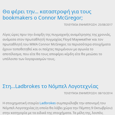
Θα φέρει την… καταστροφή για τους
bookmakers o Connor McGregor;
ΤΕΛΕΥΤΑΊΑ ΕΝΗΜΈΡΩΣΗ: 25/08/2017
Λίγες ώρες πριν την έναρξη της πυγμαχικής αναμέτρησης της χρονιάς,
ανάμεσα στον πρωταθλητή πυγμαχίας Floyd Mayweather και τον
πρωταθλητή του MMA Connor McGregor, τα περισσότερα στοιχήματα
έχουν τοποθετηθεί και οι παίχτες περιμένουν με αγωνία το
αποτέλεσμα, που είτε θα τους αποφέρει κέρδη είτε θα μειώσει το
υπόλοιπο των λογαριασμών τους.
Στη…Ladbrokes το Νόμπελ Λογοτεχνίας
ΤΕΛΕΥΤΑΊΑ ΕΝΗΜΈΡΩΣΗ: 08/10/2014
Η στοιχηματική εταιρία
Ladbrokes
συμπεριέλαβε την απονομή του
Νόμπελ Λογοτεχνίας (η οποία θα λάβει χώρα την Πέμπτη 9 Οκτωβρίου)
στην κατηγορία με τα ειδικά της στοιχήματα. Τα μέλη της, λοιπόν,