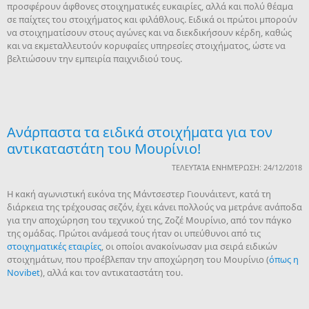
προσφέρουν άφθονες στοιχηματικές ευκαιρίες, αλλά και πολύ θέαμα
σε παίχτες του στοιχήματος και φιλάθλους. Ειδικά οι πρώτοι μπορούν
να στοιχηματίσουν στους αγώνες και να διεκδικήσουν κέρδη, καθώς
και να εκμεταλλευτούν κορυφαίες υπηρεσίες στοιχήματος, ώστε να
βελτιώσουν την εμπειρία παιχνιδιού τους.
Ανάρπαστα τα ειδικά στοιχήματα για τον
αντικαταστάτη του Μουρίνιο!
ΤΕΛΕΥΤΑΊΑ ΕΝΗΜΈΡΩΣΗ: 24/12/2018
Η κακή αγωνιστική εικόνα της Μάντσεστερ Γιουνάιτεντ, κατά τη
διάρκεια της τρέχουσας σεζόν, έχει κάνει πολλούς να μετράνε ανάποδα
για την αποχώρηση του τεχνικού της, Ζοζέ Μουρίνιο, από τον πάγκο
της ομάδας. Πρώτοι ανάμεσά τους ήταν οι υπεύθυνοι από τις
στοιχηματικές εταιρίες
, οι οποίοι ανακοίνωσαν μια σειρά ειδικών
στοιχημάτων, που προέβλεπαν την αποχώρηση του Μουρίνιο (
όπως η
Novibet
), αλλά και τον αντικαταστάτη του.