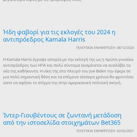
Ήδη φαβορί για τις εκλογές του 2024 η
αντιπρόεδρος Kamala Harris
ΤΕΛΕΥΤΑΊΑ ΕΝΗΜΈΡΩΣΗ: 08/12/2020
Η Kamala Harris έγραψε ιστορία με την εκλογή της ως η πρώτη γυναίκα
αντιπρόεδρος των ΗΠΑ και πολύ σύντομα αναμένεται να αναλάβει τα
νέα της καθήκοντα. Η νίκη της στο πλευρό του Joe Biden την έφερε σε
μια πολύ σημαντική θέση και τα επόμενα τέσσερα χρόνια θα φροντίσει
ώστε να αφήσει το στίγμα της στην αμερικανική πολιτική σκηνή.
Ίντερ-Γιουβέντους σε ζωντανή μετάδοση
από την ιστοσελίδα στοιχημάτων Bet365
ΤΕΛΕΥΤΑΊΑ ΕΝΗΜΈΡΩΣΗ: 02/02/2021