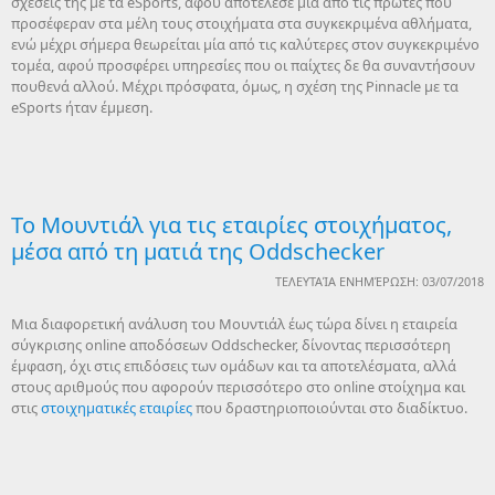
σχέσεις της με τα eSports, αφού αποτέλεσε μια από τις πρώτες που
προσέφεραν στα μέλη τους στοιχήματα στα συγκεκριμένα αθλήματα,
ενώ μέχρι σήμερα θεωρείται μία από τις καλύτερες στον συγκεκριμένο
τομέα, αφού προσφέρει υπηρεσίες που οι παίχτες δε θα συναντήσουν
πουθενά αλλού. Μέχρι πρόσφατα, όμως, η σχέση της Pinnacle με τα
eSports ήταν έμμεση.
To Mουντιάλ για τις εταιρίες στοιχήματος,
μέσα από τη ματιά της Oddschecker
ΤΕΛΕΥΤΑΊΑ ΕΝΗΜΈΡΩΣΗ: 03/07/2018
Μια διαφορετική ανάλυση του Μουντιάλ έως τώρα δίνει η εταιρεία
σύγκρισης online αποδόσεων Oddschecker, δίνοντας περισσότερη
έμφαση, όχι στις επιδόσεις των ομάδων και τα αποτελέσματα, αλλά
στους αριθμούς που αφορούν περισσότερο στο online στοίχημα και
στις
στοιχηματικές εταιρίες
που δραστηριοποιούνται στο διαδίκτυο.