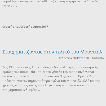
παράλληλα, ανταγωνιστικό άθλημα) και συγκεκριμένα στο CrossFit
Open 2017.
Crossfit
και Crossfit
Open
2017
Στοιχηματίζοντας στον τελικό του Μουντιάλ
ΤΕΛΕΥΤΑΊΑ ΕΝΗΜΈΡΩΣΗ: 11/07/2014
Στις 13 Ιουλίου, στις 11 το βράδυ, οι δύο καλύτερες ποδοσφαιρικές
ομάδες του κόσμου θα μπουν στο γήπεδο του Μαρακανά για να
διεκδικήσουν το βαρύτιμο τρόπαιο του Παγκόσμιου Πρωταθλητή.
Πρόκειται για τον σημαντικότερο αγώνα του Μουντιάλ, αλλά και της
χρονιάς, ο οποίος, όπως είναι λογικό, συγκεντρώνει και τεράστιο
στοιχηματικό ενδιαφέρον.