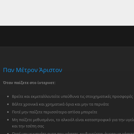
Παν Μέτρον Άριστον
Όταν παίζετε στο ίντερνετ:
Βρείτε και εκμεταλλευτείτε υπεύθυνα τις στοιχηματικές προσφορές
Βάλτε χρονικά και χρηματικά όρια και μην τα περνάτε
Ποτέ μην παίζετε περισσότερα απ'όσα μπορείτε
Μη παίζετε μεθυσμένοι, το αλκοόλ είναι καταστροφικό για την υγεί
και την τσέπη σας
Ποτέ μην κυνηγάτε αυτα που χάσατε, κινδυνεύεται άμεσα να χάσετ