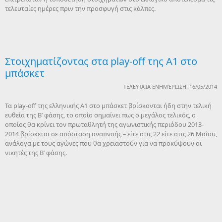
τελευταίες ημέρες πριν την προσφυγή στις κάλπες.
Στοιχηματίζοντας στα play-off της Α1 στο
μπάσκετ
ΤΕΛΕΥΤΑΊΑ ΕΝΗΜΈΡΩΣΗ: 16/05/2014
Τα play-off της ελληνικής Α1 στο μπάσκετ βρίσκονται ήδη στην τελική
ευθεία της Β’ φάσης, το οποίο σημαίνει πως ο μεγάλος τελικός, ο
οποίος θα κρίνει τον πρωταθλητή της αγωνιστικής περιόδου 2013-
2014 βρίσκεται σε απόσταση αναπνοής – είτε στις 22 είτε στις 26 Μαΐου,
ανάλογα με τους αγώνες που θα χρειαστούν για να προκύψουν οι
νικητές της Β’ φάσης.