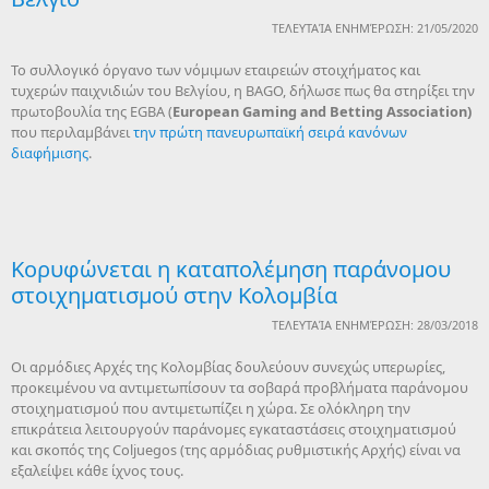
ΤΕΛΕΥΤΑΊΑ ΕΝΗΜΈΡΩΣΗ: 21/05/2020
Το συλλογικό όργανο των νόμιμων εταιρειών στοιχήματος και
τυχερών παιχνιδιών του Βελγίου, η BAGO, δήλωσε πως θα στηρίξει την
πρωτοβουλία της EGBA (
European
Gaming
and
Betting
Association
)
που περιλαμβάνει
την πρώτη
πανευρωπαϊκή σειρά κανόνων
διαφήμισης
.
Κορυφώνεται η καταπολέμηση παράνομου
στοιχηματισμού στην Κολομβία
ΤΕΛΕΥΤΑΊΑ ΕΝΗΜΈΡΩΣΗ: 28/03/2018
Οι αρμόδιες Αρχές της Κολομβίας δουλεύουν συνεχώς υπερωρίες,
προκειμένου να αντιμετωπίσουν τα σοβαρά προβλήματα παράνομου
στοιχηματισμού που αντιμετωπίζει η χώρα. Σε ολόκληρη την
επικράτεια λειτουργούν παράνομες εγκαταστάσεις στοιχηματισμού
και σκοπός της Coljuegos (της αρμόδιας ρυθμιστικής Αρχής) είναι να
εξαλείψει κάθε ίχνος τους.