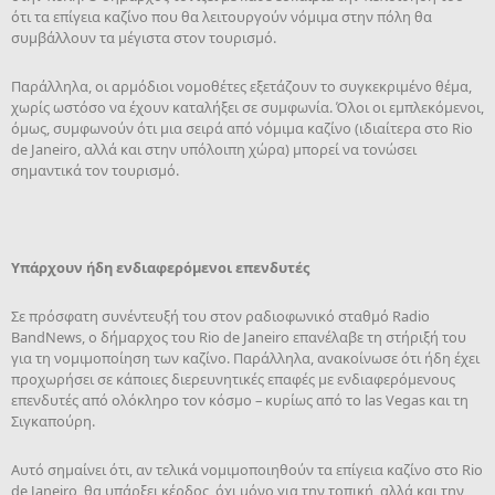
ότι τα επίγεια καζίνο που θα λειτουργούν νόμιμα στην πόλη θα
συμβάλλουν τα μέγιστα στον τουρισμό.
Παράλληλα, οι αρμόδιοι νομοθέτες εξετάζουν το συγκεκριμένο θέμα,
χωρίς ωστόσο να έχουν καταλήξει σε συμφωνία. Όλοι οι εμπλεκόμενοι,
όμως, συμφωνούν ότι μια σειρά από νόμιμα καζίνο (ιδιαίτερα στο Rio
de Janeiro, αλλά και στην υπόλοιπη χώρα) μπορεί να τονώσει
σημαντικά τον τουρισμό.
Υπάρχουν ήδη ενδιαφερόμενοι επενδυτές
Σε πρόσφατη συνέντευξή του στον ραδιοφωνικό σταθμό Radio
BandNews, ο δήμαρχος του Rio de Janeiro επανέλαβε τη στήριξή του
για τη νομιμοποίηση των καζίνο. Παράλληλα, ανακοίνωσε ότι ήδη έχει
προχωρήσει σε κάποιες διερευνητικές επαφές με ενδιαφερόμενους
επενδυτές από ολόκληρο τον κόσμο – κυρίως από το las Vegas και τη
Σιγκαπούρη.
Αυτό σημαίνει ότι, αν τελικά νομιμοποιηθούν τα επίγεια καζίνο στο Rio
de Janeiro, θα υπάρξει κέρδος, όχι μόνο για την τοπική, αλλά και την