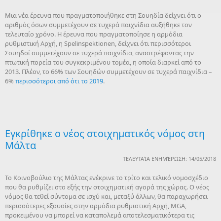
Μια νέα έρευνα που πραγματοποιήθηκε στη Σουηδία δείχνει ότι ο
αριθμός όσων συμμετέχουν σε τυχερά παιχνίδια αυξήθηκε τον
τελευταίο χρόνο. Η έρευνα που πραγματοποίησε η αρμόδια
ρυθμιστική Αρχή, η Spelinspektionen, δείχνει ότι περισσότεροι
Σουηδοί συμμετέχουν σε τυχερά παιχνίδια, αναστρέφοντας την
πτωτική πορεία του συγκεκριμένου τομέα, η οποία διαρκεί από το
2013. Πλέον, το 66% των Σουηδών συμμετέχουν σε τυχερά παιχνίδια –
6%
περισσότεροι από ότι το 2019
.
Εγκρίθηκε ο νέος στοιχηματικός νόμος στη
Μάλτα
ΤΕΛΕΥΤΑΊΑ ΕΝΗΜΈΡΩΣΗ: 14/05/2018
Το Κοινοβούλιο της Μάλτας ενέκρινε το τρίτο και τελικό νομοσχέδιο
που θα ρυθμίζει στο εξής την στοιχηματική αγορά της χώρας. Ο νέος
νόμος θα τεθεί σύντομα σε ισχύ και, μεταξύ άλλων, θα παραχωρήσει
περισσότερες εξουσίες στην αρμόδια ρυθμιστική Αρχή, MGA,
προκειμένου να μπορεί να καταπολεμά αποτελεσματικότερα τις