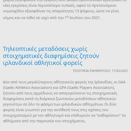
νέες εγκρίσεις είναι περισσότερο τυπικές, αφού το προτεινόμενο
νομοσχέδιο εξασφάλισε τις απαραίτητες 13 ψήφους, ώστε να γίνει
η
νόμος και να τεθεί σε ισχύ από την 1
Ιουλίου του 2021.
Τηλεοπτικές μεταδόσεις χωρίς
στοιχηματικές διαφημίσεις ζητούν
ιρλανδικοί αθλητικοί φορείς
ΤΕΛΕΥΤΑΊΑ ΕΝΗΜΈΡΩΣΗ: 17/02/2021
Δύο από τους μεγαλύτερους αθλητικούς φορείς της Ιρλανδίας, οι GAA
(Gaelic Athletics Association) και GPA (Gaelic Players Association),
ζητούν από τους αρμόδιους να απαγορεύσουν τις στοιχηματικές
διαφημίσεις κατά τη διάρκεια ζωντανών μεταδόσεων αθλητικών
γεγονότων σε όλο το φάσμα των ιρλανδικών αθλημάτων. Οι δύο
φορείς είναι γνωστοί για την αντίθεσή τους στις σχέσεις του
στοιχηματισμού με τον αθλητισμό και επιθυμούν να “καθαρίσουν” τα
αθλήματα από την παρουσία του στοιχήματος.