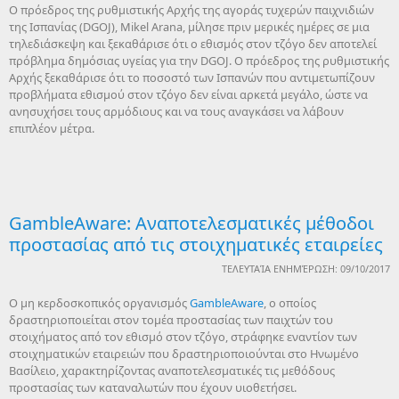
Ο πρόεδρος της ρυθμιστικής Αρχής της αγοράς τυχερών παιχνιδιών
της Ισπανίας (DGOJ), Mikel Arana, μίλησε πριν μερικές ημέρες σε μια
τηλεδιάσκεψη και ξεκαθάρισε ότι ο εθισμός στον τζόγο δεν αποτελεί
πρόβλημα δημόσιας υγείας για την DGOJ. Ο πρόεδρος της ρυθμιστικής
Αρχής ξεκαθάρισε ότι το ποσοστό των Ισπανών που αντιμετωπίζουν
προβλήματα εθισμού στον τζόγο δεν είναι αρκετά μεγάλο, ώστε να
ανησυχήσει τους αρμόδιους και να τους αναγκάσει να λάβουν
επιπλέον μέτρα.
GambleAware: Αναποτελεσματικές μέθοδοι
προστασίας από τις στοιχηματικές εταιρείες
ΤΕΛΕΥΤΑΊΑ ΕΝΗΜΈΡΩΣΗ: 09/10/2017
O μη κερδοσκοπικός οργανισμός
GambleAware
, o οποίος
δραστηριοποιείται στον τομέα προστασίας των παιχτών του
στοιχήματος από τον εθισμό στον τζόγο, στράφηκε εναντίον των
στοιχηματικών εταιρειών που δραστηριοποιούνται στο Ηνωμένο
Βασίλειο, χαρακτηρίζοντας αναποτελεσματικές τις μεθόδους
προστασίας των καταναλωτών που έχουν υιοθετήσει.