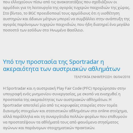
που ελλοχεύουν πίσω από τις ανακατατάξεις που σχεδιάζουν οι
αρμόδιοι για τη λειτουργία της αγοράς τυχερών παιχνιδιών της χώρας.
Στο βίντεο, το BGC προειδοποιεί τους αρμόδιους ότι η υιοθέτηση
αυστηρών και άδικων μέτρων μπορεί να συμβάλλει στην ανάπτυξη της
αγοράς παράνομων τυχερών παιχνιδιών, που ήδη διατηρεί ένα μεγάλο
ποσοστό των εσόδων στο Ηνωμένο Βασίλειο.
Υπό την προστασία της Sportradar η
ακεραιότητα των αυστριακών αθλημάτων
ΤΕΛΕΥΤΑΊΑ ΕΝΗΜΈΡΩΣΗ: 06/04/2018
Η Sportradar και η αυστριακή Play Fair Code (PFC) προχώρησαν στην
υπογραφή ενός μνημονίου συνεργασίας, με σκοπό να ενισχυθεί η
προστασία της ακεραιότητας των αυστριακών αθλημάτων. Η
Sportradar αποτελεί μία από τις κορυφαίες εταιρείες στον τομέα
διανομής στοιχείων και στατιστικών αθλημάτων στο online στοίχημα,
αλλά παράλληλα και τη συνεργάτιδα πολλών φορέων που επιθυμούν
να προστατέψουν τα αθλήματά τους από φαινόμενα στησίματος
αγώνων και παράνομων στοιχηματικών πρακτικών.