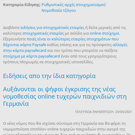
Κατηγορία Είδησης:
Ρυθμιστικές αρχές στοιχηματισμού
Νομοθεσία τζόγου
Διαβάστε
ειδήσεις για στοιχηματικές εταιρίες
ή δείτε μερικές από τις
καλύτερες
στοιχηματικές εταιρίες
με σελίδα για
online στοίχημα
.
Εξερευνήστε
ποιές είναι οι καλύτερες εταιρίες στοιχημάτων που
δέχονται κάρτα Paysafe
καθώς επίσης και για τις πρόσφατες
αλλαγές
στην κάρτα paysafecard
και τον τρόπο που μπορείτε να παίξετε
στοίχημα με κάρτα paysafecard
έναν από τους γρηγορότερους
τρόπους πληρωμής σε στοιχηματικές ιστοσελίδες.
Ειδήσεις απο την ίδια κατηγορία
Αυξάνονται οι ψήφοι έγκρισης της νέας
νομοθεσίας online τυχερών παιχνιδιών στη
Γερμανία
ΤΕΛΕΥΤΑΊΑ ΕΝΗΜΈΡΩΣΗ: 23/04/2021
Ο νέος νόμος που θα ισχύσει σύντομα στη Γερμανία και θα φέρει τη
νομιμοποίηση επιπλέον online τυχερών παιχνιδιών στην αγορά της
χώρας εξασφάλισε την έγκριση δύο ακόμα ομόσπονδων κρατιδίων. Οι