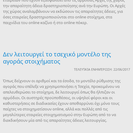
εταιρειών που έχουν εξασφαλίσει από τις αρμόδιες Αρχές της χώρας
την απαραίτητη άδεια δραστηριοποίησης ανά την Ευρώπη. Οι Αρχές
της χώρας αναλαμβάνουν να εκδώσουν τις απαραίτητες άδειες, για
όσες εταιρείες δραστηριοποιούνται στο online στοίχημα, στα
παιχνίδια του online καζίνο ή στο online πόκερ.
Δεν λειτουργεί το τσεχικό μοντέλο της
αγοράς στοιχήματος
ΤΕΛΕΥΤΑΊΑ ΕΝΗΜΈΡΩΣΗ: 22/06/2017
Όπως δείχνουν οι αριθμοί και τα έσοδα, το μοντέλο ρύθμισης της
αγοράς που επέλεξε να χρησιμοποιήσει η Τσεχία, προκειμένου να
απελευθερώσει το στοίχημα, δε λειτουργεί όπως θα ήλπιζαν οι
αρμόδιοι. Οι αυστηρές προϋποθέσεις, οι υψηλοί φόροι και οι
καθυστερήσεις σε διαδικασίες έχουν αποθαρρύνει όχι μόνο τους
παίχτες να στοιχηματίσουν οnline, αλλά και πολλές από τις
μεγαλύτερες εταιρείες στοιχηματισμού στην Ευρώπη από το να
διεκδικήσουν μία από τις απαραίτητες άδειες λειτουργίας.