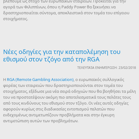
βλέπουμε ως στόχο των ευρωπαϊκών εταιρειών. Πρόκειται για την
αγορά των Φιλιππίνων, όπου η Paddy Power θα ξεκινήσει να
δραστηριοποιείται σύντομα, αποκλειστικά στον τομέα του επίγειου
στοιχήματος.
Νέες οδηγίες για την καταπολέμηση του
εθισμού στον τζόγο από την RGA
ΤΕΛΕΥΤΑΊΑ ΕΝΗΜΈΡΩΣΗ: 23/02/2018
H
RGA (Remote Gambling Association)
, ο ευρωπαϊκός συλλογικός
φορέας των εταιρειών που δραστηριοποιούνται στον τομέα του
στοιχήματος, εξέδωσε μια νέα σειρά οδηγιών που θα βοηθήσει τα μέλη
του να προστατέψουν ακόμη πιο αποτελεσματικά τους πελάτες τους
από τους κινδύνους του εθισμού στον τζόγο. Οι νέες αυτές οδηγίες
αφορούν κυρίως στις διαδικασίες εντοπισμού πελατών που
ενδεχομένως αντιμετωπίζουν προβλήματα και στην έγκυρη
αντιμετώπιση αυτών των προβλημάτων.