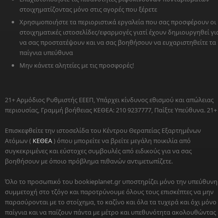
στοιχηματίζοντας μόνο στις αγορές που ξέρετε
Χρησιμοποιήστε τα περιοριστικά εργαλεία που σας προσφέρουν οι
στοιχηματικές ιστοσελίδες/εφαρμογές γιατί έχουν δημιουργηθεί γι
να σας προστατέψουν και να σας βοηθήσουν να ευχαριστηθείτε τα
παίγνια υπεύθυνα
Μην κάνετε αλητείες με τις προσφορές!
21+ Αρμόδιος Ρυθμιστής ΕΕΕΠ, Υπάρχει κίνδυνος εθισμού και απώλειας
περιουσίας, Γραμμή βοήθειας ΚΕΘΕΑ: 210 9237777, Παίξτε Υπεύθυνα. 21+
Επισκεφθείτε την ιστοσελίδα του Κέντρου Θεραπείας Εξαρτημένων
Ατόμων (
ΚΕΘΕΑ
) όπου μπορείτε να βρείτε μεγάλη ποικιλία από
συγκεκριμένες και εύστοχες συμβουλές από ειδικούς για να σας
βοηθήσουν με όποιο πρόβλημα πιθανών αντιμετωπίζετε.
Όλο το προσωπικό του bookieplanet.gr υποστηρίζει μόνο την υπεύθυνη
συμμετοχή στο τζόγο και παροτρύνουμε όλους τους επισκέπτες να μην
παρασύρονται με το στοίχημα, το καζίνο και όλα τα τυχερά και όχι μόνο
παίγνια και να παίζουν πάντα με μέτρο και υπεθυνότητα ακολουθώντας