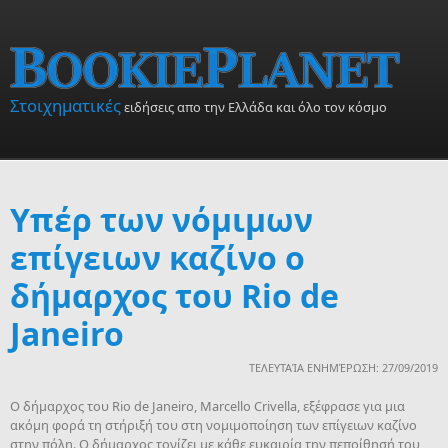
Skip to main content
Στοιχηματικές
ειδήσεις απο την Ελλάδα και όλο τον κόσμο
Υπέρ των νόμιμων
επίγειων καζίνο ο
δήμαρχος του Rio de
Janeiro
ΤΕΛΕΥΤΑΊΑ ΕΝΗΜΈΡΩΣΗ: 27/09/2019
Ο δήμαρχος του Rio de Janeiro, Marcello Crivella, εξέφρασε για μια
ακόμη φορά τη στήριξή του στη νομιμοποίηση των επίγειων καζίνο
στην πόλη. Ο δήμαρχος τονίζει με κάθε ευκαιρία την πεποίθησή του