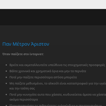
Παν Μέτρον Άριστον
Όταν παίζετε στο ίντερνετ:
Βρείτε και εκμεταλλευτείτε υπεύθυνα τις στοιχηματικές προσφορές
Βάλτε χρονικά και χρηματικά όρια και μην τα περνάτε
Ποτέ μην παίζετε περισσότερα απ'όσα μπορείτε
Μη παίζετε μεθυσμένοι, το αλκοόλ είναι καταστροφικό για την υγεί
και την τσέπη σας
Ποτέ μην κυνηγάτε αυτα που χάσατε, κινδυνεύεται άμεσα να χάσετ
ακόμα περισσότερα
Ελαχιστοποιήστε τις πιθανότητες ριψοκίνδυνων πονταρισμάτων