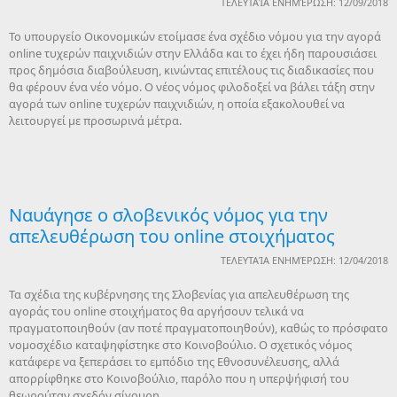
ΤΕΛΕΥΤΑΊΑ ΕΝΗΜΈΡΩΣΗ: 12/09/2018
To υπουργείο Οικονομικών ετοίμασε ένα σχέδιο νόμου για την αγορά
online τυχερών παιχνιδιών στην Ελλάδα και το έχει ήδη παρουσιάσει
προς δημόσια διαβούλευση, κινώντας επιτέλους τις διαδικασίες που
θα φέρουν ένα νέο νόμο. Ο νέος νόμος φιλοδοξεί να βάλει τάξη στην
αγορά των online τυχερών παιχνιδιών, η οποία εξακολουθεί να
λειτουργεί με προσωρινά μέτρα.
Ναυάγησε ο σλοβενικός νόμος για την
απελευθέρωση του online στοιχήματος
ΤΕΛΕΥΤΑΊΑ ΕΝΗΜΈΡΩΣΗ: 12/04/2018
Τα σχέδια της κυβέρνησης της Σλοβενίας για απελευθέρωση της
αγοράς του online στοιχήματος θα αργήσουν τελικά να
πραγματοποιηθούν (αν ποτέ πραγματοποιηθούν), καθώς το πρόσφατο
νομοσχέδιο καταψηφίστηκε στο Κοινοβούλιο. Ο σχετικός νόμος
κατάφερε να ξεπεράσει το εμπόδιο της Εθνοσυνέλευσης, αλλά
απορρίφθηκε στο Κοινοβούλιο, παρόλο που η υπερψήφισή του
θεωρούταν σχεδόν σίγουρη.