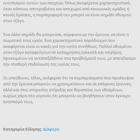
εντοπισμού αυτών των παιχτών. Όπως αναφέρεται χαρακτηριστικά,
όταν κάποιος αποτραβιέται και αποχωρεί από κοινωνικές ομάδες ή
κοινές δράσεις, η συμπεριφορά του μπορεί να είναι σημάδι εθισμού
στον τζόγο.
Ένα άλλο σημάδι θα μπορούσε, σύμφωνα με την έρευνα, να είναι η
σωματική τους υγεία. Ένα χαρακτηριστικό παράδειγμα που
αναφέρεται είναι οι κακές για την υγεία συνήθειες. Πολλοί εθισμένοι
στον τζόγο καταφεύγουν σε καταχρήσεις (αλκοόλ και τσιγάρο),
προκειμένου να ανταπεξέλθουν στα προβλήματά τους, με αποτέλεσμα
την σταθερή επιδείνωση της υγείας τους.
Οι υπεύθυνοι, τέλος, ανέφεραν ότι τα συμπεράσματα που προέκυψαν
από την έρευνα μπορούν να χρησιμεύσουν και σε επόμενες έρευνες,
αλλά και στις υπηρεσίες στήριξης και θεραπείας των εθισμένων,
κυρίως χάρη στο γεγονός ότι μπορούν να βοηθήσουν στον έγκαιρο
εντοπισμό τους.
Κατηγορία Είδησης:
Διάφορα