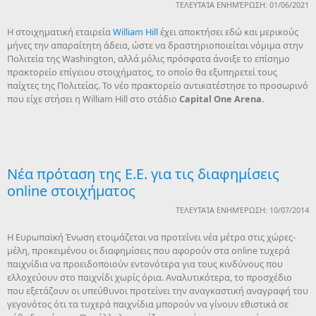
ΤΕΛΕΥΤΑΊΑ ΕΝΗΜΈΡΩΣΗ: 01/06/2021
H στοιχηματική εταιρεία
William Hill
έχει αποκτήσει εδώ και μερικούς
μήνες την απαραίτητη άδεια, ώστε να δραστηριοποιείται νόμιμα στην
Πολιτεία της Washington, αλλά μόλις πρόσφατα άνοιξε το επίσημο
πρακτορείο επίγειου στοιχήματος, το οποίο θα εξυπηρετεί τους
παίχτες της Πολιτείας. Το νέο πρακτορείο αντικατέστησε το προσωρινό
που είχε στήσει η William Hill στο στάδιο
Capital
One
Arena
.
Νέα πρόταση της Ε.Ε. για τις διαφημίσεις
online στοιχήματος
ΤΕΛΕΥΤΑΊΑ ΕΝΗΜΈΡΩΣΗ: 10/07/2014
Η Ευρωπαϊκή Ένωση ετοιμάζεται να προτείνει νέα μέτρα στις χώρες-
μέλη, προκειμένου οι διαφημίσεις που αφορούν στα online τυχερά
παιχνίδια να προειδοποιούν εντονότερα για τους κινδύνους που
ελλοχεύουν στο παιχνίδι χωρίς όρια. Αναλυτικότερα, το προσχέδιο
που εξετάζουν οι υπεύθυνοι προτείνει την αναγκαστική αναγραφή του
γεγονότος ότι τα τυχερά παιχνίδια μπορούν να γίνουν εθιστικά σε