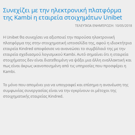
Συνεχίζει με την ηλεκτρονική πλατφόρμα
της Kambi η εταιρεία στοιχημάτων Unibet
ΤΕΛΕΥΤΑΊΑ ΕΝΗΜΈΡΩΣΗ: 10/05/2018
Η Unibet θα συνεχίσει να αξιοποιεί την παρούσα ηλεκτρονική
πλατφόρμα της στην στοιχηματική ιστοσελίδα της, αφού η ιδιοκτήτρια
εταιρεία Kindred αποφάσισε να ανανεώσει το συμβόλαιό της με την
εταιρεία σχεδιασμού λογισμικού Kambi. Αυτό σημαίνει ότι η εταιρεία
στοιχήματος δεν είναι διατεθειμένη να ψάξει μια άλλη εναλλακτική και
πως είναι άκρως ικανοποιημένη από τις υπηρεσίες που προσφέρει η
Kambi.
Το μόνο που απομένει για να υπογραφεί και επίσημα η ανανέωση της
συμφωνίας συνεργασίας είναι να την εγκρίνουν οι μέτοχοι της
στοιχηματικής εταιρείας Kindred.