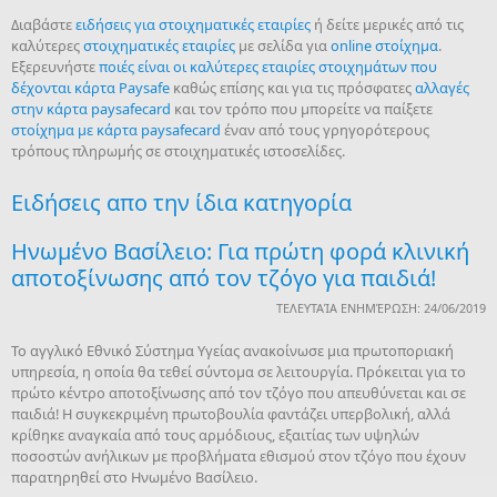
Διαβάστε
ειδήσεις για στοιχηματικές εταιρίες
ή δείτε μερικές από τις
καλύτερες
στοιχηματικές εταιρίες
με σελίδα για
online στοίχημα
.
Εξερευνήστε
ποιές είναι οι καλύτερες εταιρίες στοιχημάτων που
δέχονται κάρτα Paysafe
καθώς επίσης και για τις πρόσφατες
αλλαγές
στην κάρτα paysafecard
και τον τρόπο που μπορείτε να παίξετε
στοίχημα με κάρτα paysafecard
έναν από τους γρηγορότερους
τρόπους πληρωμής σε στοιχηματικές ιστοσελίδες.
Ειδήσεις απο την ίδια κατηγορία
Ηνωμένο Βασίλειο: Για πρώτη φορά κλινική
αποτοξίνωσης από τον τζόγο για παιδιά!
ΤΕΛΕΥΤΑΊΑ ΕΝΗΜΈΡΩΣΗ: 24/06/2019
Το αγγλικό Εθνικό Σύστημα Υγείας ανακοίνωσε μια πρωτοποριακή
υπηρεσία, η οποία θα τεθεί σύντομα σε λειτουργία. Πρόκειται για το
πρώτο κέντρο αποτοξίνωσης από τον τζόγο που απευθύνεται και σε
παιδιά! Η συγκεκριμένη πρωτοβουλία φαντάζει υπερβολική, αλλά
κρίθηκε αναγκαία από τους αρμόδιους, εξαιτίας των υψηλών
ποσοστών ανήλικων με προβλήματα εθισμού στον τζόγο που έχουν
παρατηρηθεί στο Ηνωμένο Βασίλειο.