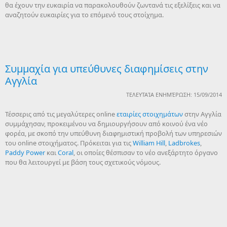
θα έχουν την ευκαιρία να παρακολουθούν ζωντανά τις εξελίξεις και να
αναζητούν ευκαιρίες για το επόμενό τους στοίχημα.
Συμμαχία για υπεύθυνες διαφημίσεις στην
Αγγλία
ΤΕΛΕΥΤΑΊΑ ΕΝΗΜΈΡΩΣΗ: 15/09/2014
Τέσσερις από τις μεγαλύτερες online
εταιρίες στοιχημάτων
στην Αγγλία
συμμάχησαν, προκειμένου να δημιουργήσουν από κοινού ένα νέο
φορέα, με σκοπό την υπεύθυνη διαφημιστική προβολή των υπηρεσιών
του online στοιχήματος. Πρόκειται για τις
William Hill
,
Ladbrokes
,
Paddy Power
και
Coral
, οι οποίες θέσπισαν το νέο ανεξάρτητο όργανο
που θα λειτουργεί με βάση τους σχετικούς νόμους.