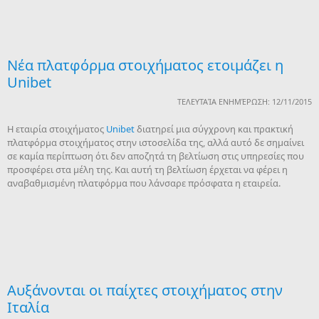
Νέα πλατφόρμα στοιχήματος ετοιμάζει η
Unibet
ΤΕΛΕΥΤΑΊΑ ΕΝΗΜΈΡΩΣΗ: 12/11/2015
Η εταιρία στοιχήματος
Unibet
διατηρεί μια σύγχρονη και πρακτική
πλατφόρμα στοιχήματος στην ιστοσελίδα της, αλλά αυτό δε σημαίνει
σε καμία περίπτωση ότι δεν αποζητά τη βελτίωση στις υπηρεσίες που
προσφέρει στα μέλη της. Και αυτή τη βελτίωση έρχεται να φέρει η
αναβαθμισμένη πλατφόρμα που λάνσαρε πρόσφατα η εταιρεία.
Αυξάνονται οι παίχτες στοιχήματος στην
Ιταλία