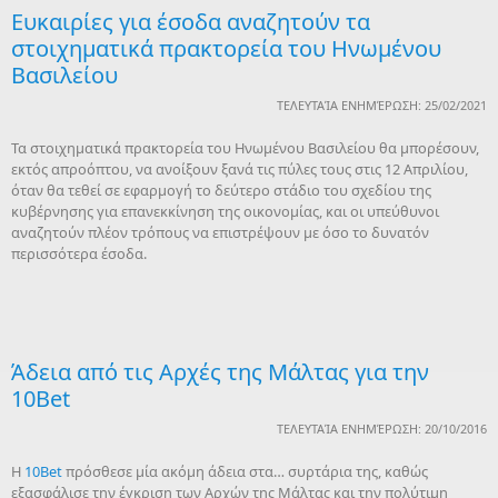
Ευκαιρίες για έσοδα αναζητούν τα
στοιχηματικά πρακτορεία του Ηνωμένου
Βασιλείου
ΤΕΛΕΥΤΑΊΑ ΕΝΗΜΈΡΩΣΗ: 25/02/2021
Τα στοιχηματικά πρακτορεία του Ηνωμένου Βασιλείου θα μπορέσουν,
εκτός απροόπτου, να ανοίξουν ξανά τις πύλες τους στις 12 Απριλίου,
όταν θα τεθεί σε εφαρμογή το δεύτερο στάδιο του σχεδίου της
κυβέρνησης για επανεκκίνηση της οικονομίας, και οι υπεύθυνοι
αναζητούν πλέον τρόπους να επιστρέψουν με όσο το δυνατόν
περισσότερα έσοδα.
Άδεια από τις Αρχές της Μάλτας για την
10Bet
ΤΕΛΕΥΤΑΊΑ ΕΝΗΜΈΡΩΣΗ: 20/10/2016
Η
10Bet
πρόσθεσε μία ακόμη άδεια στα… συρτάρια της, καθώς
εξασφάλισε την έγκριση των Αρχών της Μάλτας και την πολύτιμη