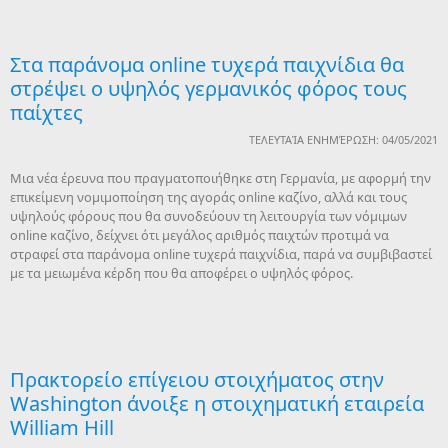
Στα παράνομα online τυχερά παιχνίδια θα
στρέψει ο υψηλός γερμανικός φόρος τους
παίχτες
ΤΕΛΕΥΤΑΊΑ ΕΝΗΜΈΡΩΣΗ: 04/05/2021
Μια νέα έρευνα που πραγματοποιήθηκε στη Γερμανία, με αφορμή την
επικείμενη νομιμοποίηση της αγοράς online καζίνο, αλλά και τους
υψηλούς φόρους που θα συνοδεύουν τη λειτουργία των νόμιμων
online καζίνο, δείχνει ότι μεγάλος αριθμός παιχτών προτιμά να
στραφεί στα παράνομα online τυχερά παιχνίδια, παρά να συμβιβαστεί
με τα μειωμένα κέρδη που θα αποφέρει ο υψηλός φόρος.
Πρακτορείο επίγειου στοιχήματος στην
Washington άνοιξε η στοιχηματική εταιρεία
William Hill