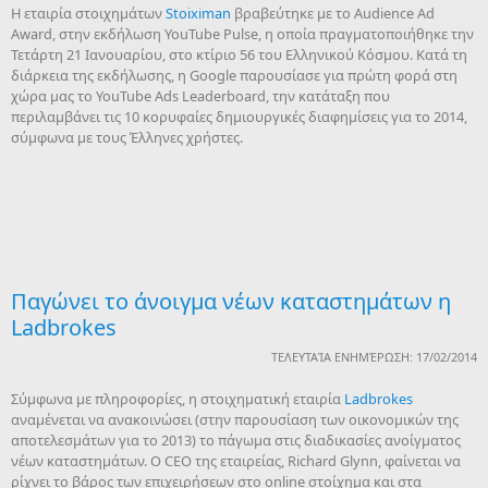
Η εταιρία στοιχημάτων
Stoiximan
βραβεύτηκε με το Audience Ad
Award, στην εκδήλωση YouTube Pulse, η οποία πραγματοποιήθηκε την
Τετάρτη 21 Ιανουαρίου, στο κτίριο 56 του Ελληνικού Κόσμου. Κατά τη
διάρκεια της εκδήλωσης, η Google παρουσίασε για πρώτη φορά στη
χώρα μας το YouTube Ads Leaderboard, την κατάταξη που
περιλαμβάνει τις 10 κορυφαίες δημιουργικές διαφημίσεις για το 2014,
σύμφωνα με τους Έλληνες χρήστες.
Παγώνει το άνοιγμα νέων καταστημάτων η
Ladbrokes
ΤΕΛΕΥΤΑΊΑ ΕΝΗΜΈΡΩΣΗ: 17/02/2014
Σύμφωνα με πληροφορίες, η στοιχηματική εταιρία
Ladbrokes
αναμένεται να ανακοινώσει (στην παρουσίαση των οικονομικών της
αποτελεσμάτων για το 2013) το πάγωμα στις διαδικασίες ανοίγματος
νέων καταστημάτων. Ο CEO της εταιρείας, Richard Glynn, φαίνεται να
ρίχνει το βάρος των επιχειρήσεων στο online στοίχημα και στα