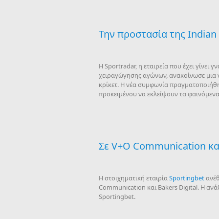
Την προστασία της Indian
H Sportradar, η εταιρεία που έχει γίνει
χειραγώγησης αγώνων, ανακοίνωσε μια νέ
κρίκετ. Η νέα συμφωνία πραγματοποιήθηκε
προκειμένου να εκλείψουν τα φαινόμε
Σε V+O Communication και
Η στοιχηματική εταιρία
Sportingbet
ανέθ
Communication και Bakers Digital. Η ανά
Sportingbet.