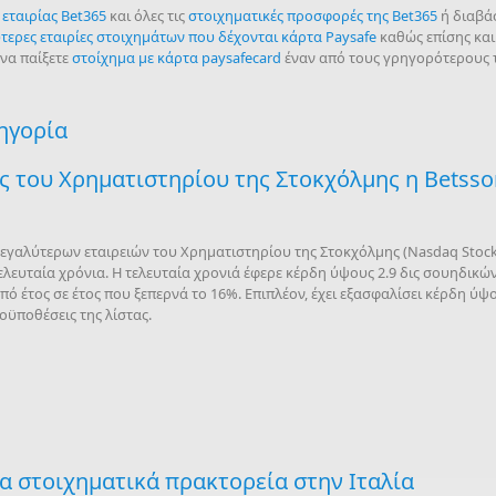
 εταιρίας Bet365
και όλες τις
στοιχηματικές προσφορές της Bet365
ή διαβά
λύτερες εταιρίες στοιχημάτων που δέχονται κάρτα Paysafe
καθώς επίσης και
 να παίξετε
στοίχημα με κάρτα paysafecard
έναν από τους γρηγορότερους 
τηγορία
ες του Χρηματιστηρίου της Στοκχόλμης η Betsso
μεγαλύτερων εταιρειών του Χρηματιστηρίου της Στοκχόλμης (Nasdaq Stock
λευταία χρόνια. Η τελευταία χρονιά έφερε κέρδη ύψους 2.9 δις σουηδικών
 έτος σε έτος που ξεπερνά το 16%. Επιπλέον, έχει εξασφαλίσει κέρδη ύψο
οϋποθέσεις της λίστας.
τα στοιχηματικά πρακτορεία στην Ιταλία