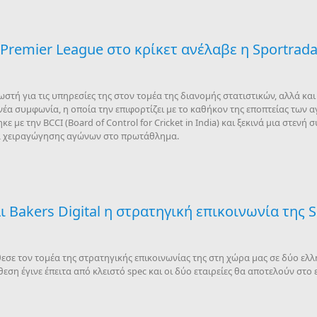
 Premier League στο κρίκετ ανέλαβε η Sportrada
 γνωστή για τις υπηρεσίες της στον τομέα της διανομής στατιστικών, αλλά κ
α συμφωνία, η οποία την επιφορτίζει με το καθήκον της εποπτείας των α
 με την BCCI (Board of Control for Cricket in India) και ξεκινά μια στενή
να χειραγώγησης αγώνων στο πρωτάθλημα.
 Bakers Digital η στρατηγική επικοινωνία της S
εσε τον τομέα της στρατηγικής επικοινωνίας της στη χώρα μας σε δύο ελλην
θεση έγινε έπειτα από κλειστό spec και οι δύο εταιρείες θα αποτελούν στο