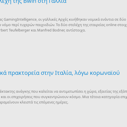
λέχη της Bwin στη Γαλλία
 GamingIntelligence, οι γαλλικές Αρχές κινήθηκαν νομικά ενάντια σε δύο
το νόμο περί τυχερών παιχνιδιών. Τα δύο στελέχη της εταιρείας online στο
rbert Teufelberger και Manfred Bodner, αντίστοιχα.
ικά πρακτορεία στην Ιταλία, λόγω κορωναϊού
 έκτακτης ανάγκης που καλείται να αντιμετωπίσει η χώρα, εξαιτίας της εξ
και οι επιχειρήσεις που συγκεντρώνουν κόσμο. Μια τέτοια κατηγορία επιχ
ραμείνουν κλειστά τις επόμενες ημέρες.