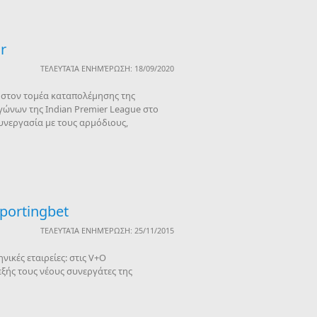
r
ΤΕΛΕΥΤΑΊΑ ΕΝΗΜΈΡΩΣΗ: 18/09/2020
αι στον τομέα καταπολέμησης της
γώνων της Indian Premier League στο
 συνεργασία με τους αρμόδιους,
portingbet
ΤΕΛΕΥΤΑΊΑ ΕΝΗΜΈΡΩΣΗ: 25/11/2015
ικές εταιρείες: στις V+O
 εξής τους νέους συνεργάτες της