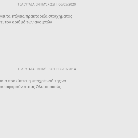
ΤΕΛΕΥΤΑΊΑ ΕΝΗΜΈΡΩΣΗ: 06/05/2020
ίγει τα επίγεια πρακτορεία στοιχήματος
ίνει τον αριθμό των ανοιχτών
ΤΕΛΕΥΤΑΊΑ ΕΝΗΜΈΡΩΣΗ: 06/02/2014
ποία προκύπτει η υποχρέωσή της να
που αφορούν στους Ολυμπιακούς