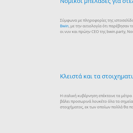
Νομικοί μπελάδες για στε
Σύμφωνα με πληροφορίες της ιστοσελίδας
Bwin
, με την αιτιολογία ότι παρέβησαν 
οι νυν και πρώην CEO της bwin.party, No
Κλειστά και τα στοιχηματ
Η ιταλική κυβέρνηση επέκτεινε τα μέτρα
βάλει προσωρινά λουκέτο όλα τα σημεία 
στοιχήματος, εκ των οποίων πολλά θα πα