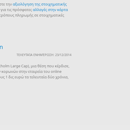
στε την
αξιολόγηση της στοιχηματικής
 για τις πρόσφατες
αλλαγές στην κάρτα
τρόπους πληρωμής σε στοιχηματικές
n
ΤΕΛΕΥΤΑΊΑ ΕΝΗΜΈΡΩΣΗ: 23/12/2014
holm Large Cap), μια θέση που κέρδισε,
 κορωνών στην εταιρεία του online
υς 1 δις ευρώ τα τελευταία δύο χρόνια,