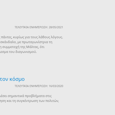
ΤΕΛΕΥΤΑΊΑ ΕΝΗΜΈΡΩΣΗ: 28/05/2021
ς πάντες, κυρίως για τους λάθους λόγους.
ό σκάνδαλο, με πρωταγωνίστρια τη
η συμμετοχή της Μάλτας, ότι
λεσμα του διαγωνισμού.
 τον κόσμο
ΤΕΛΕΥΤΑΊΑ ΕΝΗΜΈΡΩΣΗ: 16/03/2020
λέσει σημαντικά προβλήματα στις
νηση και τη συγκέντρωση των πολιτών,