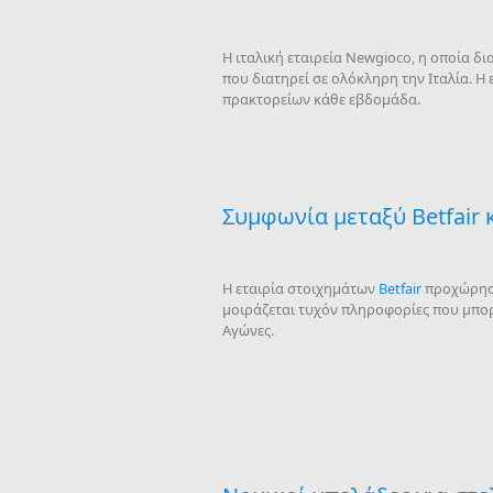
Η ιταλική εταιρεία Newgioco, η οποία δ
που διατηρεί σε ολόκληρη την Ιταλία. Η 
πρακτορείων κάθε εβδομάδα.
Συμφωνία μεταξύ Betfair
Η εταιρία στοιχημάτων
Betfair
προχώρησε
μοιράζεται τυχόν πληροφορίες που μπ
Αγώνες.