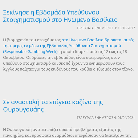
Ξεκίνησε η Εβδομάδα Υπεύθυνου
Στοιχηματισμού στο Ηνωμένο Βασίλειο
ΤΕΛΕΥΤΑΊΑ ΕΝΗΜΈΡΩΣΗ: 13/10/2017
Η βιομηχανία του στοιχήματος
στο Ηνωμένο Βασίλειο βρίσκεται αυτές
της ημέρες εν μέσω της Εβδομάδας Υπεύθυνου Στοιχηματισμού
(Responsible Gambling Week)
, η οποία διαρκεί από τις 12 έως τις 18
Οκτωβρίου. Οι δράσεις της εβδομάδας είναι αφιερωμένες στον
υπεύθυνο στοιχηματισμό και σκοπό έχουν να ενημερώσουν τους
Άγγλους παίχτες για τους κινδύνους που κρύβει ο εθισμός στον τζόγο.
Σε αναστολή τα επίγεια καζίνο της
Ουρουγουάης
ΤΕΛΕΥΤΑΊΑ ΕΝΗΜΈΡΩΣΗ: 01/04/2021
Η Ουρουγουάη αντιμετωπίζει αρκετά προβλήματα, εξαιτίας της
πανδημίας, και πρόσφατα οι αρμόδιοι αποφάσισαν να διατάξουν την