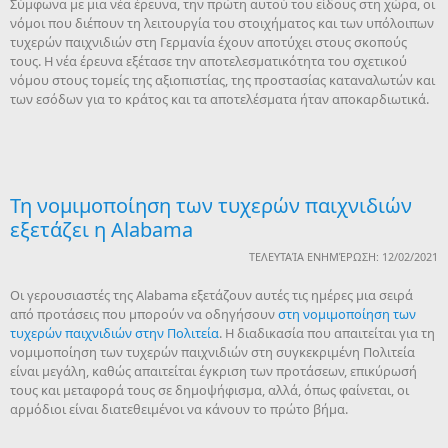
Σύμφωνα με μια νέα έρευνα, την πρώτη αυτού του είδους στη χώρα, οι
νόμοι που διέπουν τη λειτουργία του στοιχήματος και των υπόλοιπων
τυχερών παιχνιδιών στη Γερμανία έχουν αποτύχει στους σκοπούς
τους. Η νέα έρευνα εξέτασε την αποτελεσματικότητα του σχετικού
νόμου στους τομείς της αξιοπιστίας, της προστασίας καταναλωτών και
των εσόδων για το κράτος και τα αποτελέσματα ήταν αποκαρδιωτικά.
Τη νομιμοποίηση των τυχερών παιχνιδιών
εξετάζει η Alabama
ΤΕΛΕΥΤΑΊΑ ΕΝΗΜΈΡΩΣΗ: 12/02/2021
Οι γερουσιαστές της Alabama εξετάζουν αυτές τις ημέρες μια σειρά
από προτάσεις που μπορούν να οδηγήσουν
στη νομιμοποίηση των
τυχερών παιχνιδιών στην Πολιτεία
. Η διαδικασία που απαιτείται για τη
νομιμοποίηση των τυχερών παιχνιδιών στη συγκεκριμένη Πολιτεία
είναι μεγάλη, καθώς απαιτείται έγκριση των προτάσεων, επικύρωσή
τους και μεταφορά τους σε δημοψήφισμα, αλλά, όπως φαίνεται, οι
αρμόδιοι είναι διατεθειμένοι να κάνουν το πρώτο βήμα.