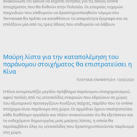
ανακοίνωσε ότι ξεκινά να δέχεται αιτήσεις για τις άδειες online
στοιχήματος που θα δοθούν στην Πολιτεία. Οι εταιρείες τυχερών
παιχνιδιών που επιθυμούν να δραστηριοποιηθούν νόμιμα στο
Tennessee θα πρέπει να καταθέσουν τα απαραίτητα έγγραφα και να
επιλέξουν μία από τις τρεις άδειες που επιθυμούν να λάβουν.
Μαύρη λίστα για την καταπολέμηση του
παράνομου στοιχήματος θα επιστρατεύσει η
Κίνα
ΤΕΛΕΥΤΑΊΑ ΕΝΗΜΈΡΩΣΗ: 13/03/2020
Η Κίνα αντιμετωπίζει μεγάλο πρόβλημα παράνομου στοιχηματισμού,
αφού πολλές από τις ιστοσελίδες εταιρειών που εδρεύουν σε χώρες
του εξωτερικού προσεγγίζουν Κινέζους παίχτες, παρόλο που το online
στοίχημα είναι παράνομο στη χώρα. Οι αρμόδιοι έχουν επιστρατεύσει
κάθε διαθέσιμο εργαλείο και πλέον ανακοίνωσαν ότι θα εξετάσουν και
το ενδεχόμενο δημιουργίας μιας μαύρης λίστας, η οποία θα
περιλαμβάνει όλες τις ιστοσελίδες που δραστηριοποιούνται παράνομα
στη χώρα.