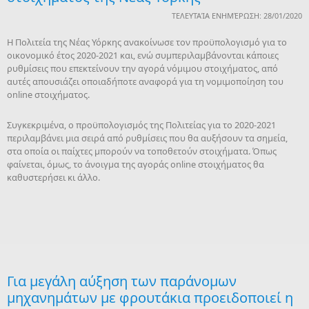
ΤΕΛΕΥΤΑΊΑ ΕΝΗΜΈΡΩΣΗ: 28/01/2020
Η Πολιτεία της Νέας Υόρκης ανακοίνωσε τον προϋπολογισμό για το
οικονομικό έτος 2020-2021 και, ενώ συμπεριλαμβάνονται κάποιες
ρυθμίσεις που επεκτείνουν την αγορά νόμιμου στοιχήματος, από
αυτές απουσιάζει οποιαδήποτε αναφορά για τη νομιμοποίηση του
online στοιχήματος.
Συγκεκριμένα, ο προϋπολογισμός της Πολιτείας για το 2020-2021
περιλαμβάνει μια σειρά από ρυθμίσεις που θα αυξήσουν τα σημεία,
στα οποία οι παίχτες μπορούν να τοποθετούν στοιχήματα. Όπως
φαίνεται, όμως, το άνοιγμα της αγοράς online στοιχήματος θα
καθυστερήσει κι άλλο.
Για μεγάλη αύξηση των παράνομων
μηχανημάτων με φρουτάκια προειδοποιεί η