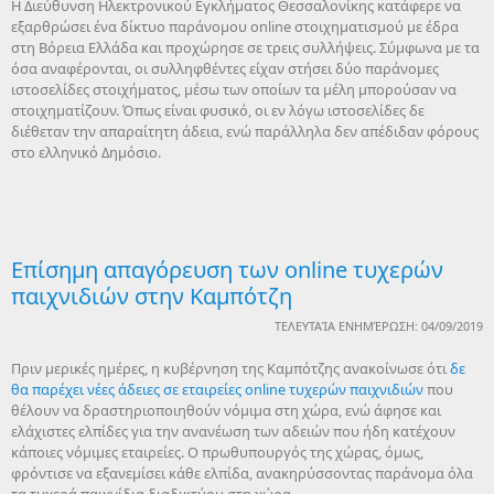
Η Διεύθυνση Ηλεκτρονικού Εγκλήματος Θεσσαλονίκης κατάφερε να
εξαρθρώσει ένα δίκτυο παράνομου online στοιχηματισμού με έδρα
στη Βόρεια Ελλάδα και προχώρησε σε τρεις συλλήψεις. Σύμφωνα με τα
όσα αναφέρονται, οι συλληφθέντες είχαν στήσει δύο παράνομες
ιστοσελίδες στοιχήματος, μέσω των οποίων τα μέλη μπορούσαν να
στοιχηματίζουν. Όπως είναι φυσικό, οι εν λόγω ιστοσελίδες δε
διέθεταν την απαραίτητη άδεια, ενώ παράλληλα δεν απέδιδαν φόρους
στο ελληνικό Δημόσιο.
Επίσημη απαγόρευση των online τυχερών
παιχνιδιών στην Καμπότζη
ΤΕΛΕΥΤΑΊΑ ΕΝΗΜΈΡΩΣΗ: 04/09/2019
Πριν μερικές ημέρες, η κυβέρνηση της Καμπότζης ανακοίνωσε ότι
δε
θα παρέχει νέες άδειες σε εταιρείες online τυχερών παιχνιδιών
που
θέλουν να δραστηριοποιηθούν νόμιμα στη χώρα, ενώ άφησε και
ελάχιστες ελπίδες για την ανανέωση των αδειών που ήδη κατέχουν
κάποιες νόμιμες εταιρείες. Ο πρωθυπουργός της χώρας, όμως,
φρόντισε να εξανεμίσει κάθε ελπίδα, ανακηρύσσοντας παράνομα όλα
τα τυχερά παιχνίδια διαδικτύου στη χώρα.