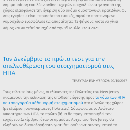
νομιμοποίηση επιπλέον online τυχερών παιχνιδιών στην αγορά της
χώρας εξασφάλισε την έγκριση δύο ακόμα ομόσπονδων κρατιδίων. Οι
νέες εγκρίσεις είναι περισσότερο τυπικές, αφού το προτεινόμενο
νομοσχέδιο εξασφάλισε τις απαραίτητες 13 ψήφους, ώστε να γίνει
η
νόμος και να τεθεί σε ισχύ από την 1
Ιουλίου του 2021.
Τον Δεκέμβριο το πρώτο τεστ για την
απελευθέρωση του στοιχηματισμού στις
ΗΠΑ
ΤΕΛΕΥΤΑΊΑ ΕΝΗΜΈΡΩΣΗ: 09/10/2017
Τους τελευταίους μήνες, οι ιθύνοντες της Πολιτείας του New Jersey
αναμένουν την εκδίκαση της υπόθεσης έφεσης προς
το νόμο των ΗΠΑ
που απαγορεύει κάθε μορφή στοιχηματισμού
στο σύνολο της χώρας
(με εξαίρεση συγκεκριμένες Πολιτείες). Σύμφωνα με το Ανώτατο
Δικαστήριο των ΗΠΑ, το πρώτο βήμα θα πραγματοποιηθεί τον
ερχόμενο Δεκέμβριο, όταν οι αρμόδιες Αρχές του New Jersey θα
κληθούν να δικαιολογήσουν γιατί θεωρούν αντισυνταγματικό το