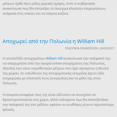
μέτρων ήρθε πριν μόλις μερικές ημέρες, όταν η κυβέρνηση
ανακοίνωσε πως θα επιτρέψει το άνοιγμα κλειστών επιχειρήσεων,
ανάμεσα στις οποίες και τα επίγεια καζίνο.
Αποχωρεί από την Πολωνία η William Hill
ΤΕΛΕΥΤΑΊΑ ΕΝΗΜΈΡΩΣΗ: 24/03/2017
Η ιστοσελίδα στοιχημάτων
William Hill
ανακοίνωσε την απόφασή της
να αποχωρήσει από την αγορά online στοιχήματος της Πολωνίας,
εξαιτίας των νέων νομοθετικών μέτρων που έχει προκρίνει η Βουλή
της χώρας. Οι υπεύθυνοι της στοιχηματικής εταιρείας έχουν ήδη
ενημερώσει με επιστολή τους συνεργάτες και τα μέλη της στην
Πολωνία.
Η εταιρεία αναφέρει πως της είναι αδύνατο να συνεχίσει να
δραστηριοποιείται στη χώρα, αλλά υπόσχεται πως θα επανεξετάσει
την απόφασή της στο μέλλον, εφόσον οι συνθήκες γίνουν περισσότερο
φιλικές.