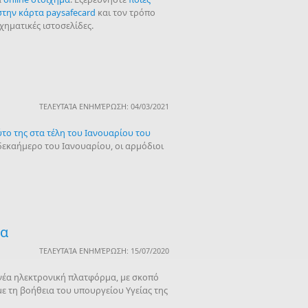
στην κάρτα paysafecard
και τον τρόπο
ηματικές ιστοσελίδες.
ΤΕΛΕΥΤΑΊΑ ΕΝΗΜΈΡΩΣΗ: 04/03/2021
ύτο της στα τέλη του Ιανουαρίου του
ο δεκαήμερο του Ιανουαρίου, οι αρμόδιοι
ία
ΤΕΛΕΥΤΑΊΑ ΕΝΗΜΈΡΩΣΗ: 15/07/2020
νέα ηλεκτρονική πλατφόρμα, με σκοπό
 τη βοήθεια του υπουργείου Υγείας της