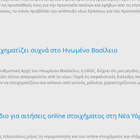
τις προσπάθειές τους για την προστασία παιδιών και εφήβων από τις επιπ
σίας, το οποίο προβλέπει την ανάπτυξη νέων δράσεων, για την προστασί
ιχηματίζει συχνά στο Ηνωμένο Βασίλειο
θμιστική Αρχή του Ηνωμένου Βασιλείου, η UKGC, δείχνει ότι μια μεγάλη 
 κάτι τέτοιο απαγορεύεται από το νόμο. Παρά τις ασφαλιστικές δικλείδες 
ν να στοιχηματίζουν και κάποιοι από αυτούς, μάλιστα, χαρακτηρίζονται ω
διο για αιτήσεις online στοιχήματος στη Νέα Υό
ς τελευταίους μήνες τη νομιμοποίηση και του online στοιχήματος και στό