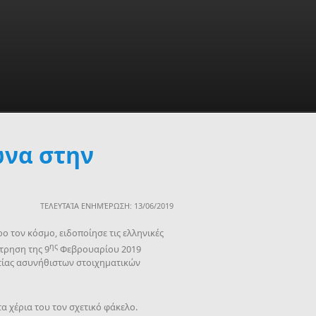
ώνα στην
ΤΕΛΕΥΤΑΊΑ ΕΝΗΜΈΡΩΣΗ: 13/06/2019
ο τον κόσμο, ειδοποίησε τις ελληνικές
ης
τρηση της 9
Φεβρουαρίου 2019
ιτίας ασυνήθιστων στοιχηματικών
τα χέρια του τον σχετικό φάκελο.