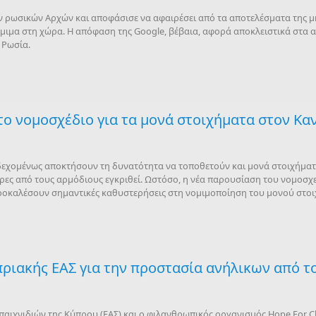
των ρωσικών Αρχών και αποφάσισε να αφαιρέσει από τα αποτελέσματα της μ
όμιμα στη χώρα. Η απόφαση της Google, βέβαια, αφορά αποκλειστικά στα
 Ρωσία.
το νομοσχέδιο για τα μονά στοιχήματα στον Κα
δεχομένως αποκτήσουν τη δυνατότητα να τοποθετούν και μονά στοιχήματα
μέρες από τους αρμόδιους εγκριθεί. Ωστόσο, η νέα παρουσίαση του νομοσ
 προκαλέσουν σημαντικές καθυστερήσεις στη νομιμοποίηση του μονού στοι
ριακής ΕΑΣ για την προστασία ανήλικων από το
παιχνιδιών της Κύπρου (ΕΑΣ) και ο φιλανθρωπικός οργανισμός Hope For C