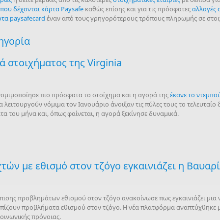
 που δέχονται κάρτα Paysafe
καθώς επίσης και για τις πρόσφατες
αλλαγές 
ρτα paysafecard
έναν από τους γρηγορότερους τρόπους πληρωμής σε στοιχ
τηγορία
ά στοιχήματος της Virginia
υ νομιμοποίησε πιο πρόσφατα το στοίχημα και η αγορά της
έκανε το ντεμπο
ν να λειτουργούν νόμιμα τον Ιανουάριο άνοιξαν τις πύλες τους το τελευταί
α του μήνα και, όπως φαίνεται, η αγορά ξεκίνησε δυναμικά.
ών με εθισμό στον τζόγο εγκαινιάζει η Βαυαρ
πισης προβλημάτων εθισμού στον τζόγο ανακοίνωσε πως εγκαινιάζει μια 
πίζουν προβλήματα εθισμού στον τζόγο. Η νέα πλατφόρμα αναπτύχθηκε με
κοινωνικής πρόνοιας.