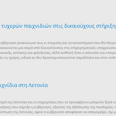
 τυχερών παιχνιδιών στις δικαιούχους στήριξ
υβέρνηση ανακοίνωσε πως οι εταιρείες και τα καταστήματα που θα πληγ
καιούνται μια σειρά από διευκολύνσεις στις επιχειρηματικές υποχρεώσεις 
ανικής, εστίασης και φιλοξενίας, αλλά αισθητή ήταν η απουσία των εταιρε
ς τις ημέρες, ειδικά αν δεν δραστηριοποιούνται παράλληλα και στον onli
χνίδια στη Λετονία
γορά της Λετονίας και οι επιχειρήσεις που τα προσφέρουν μπορούν ξανά ν
ανάγκης που κήρυξε η κυβέρνηση, εξαιτίας της εξάπλωσης της πανδημίας.
ίπτωση της Λετονίας, αφού η κυβέρνηση αποφάσισε να απαγορέψει, όχι μό