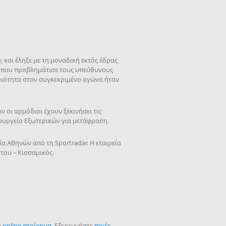
 και έληξε με τη μοναδική εκτός έδρας
ό που προβλημάτισε τους υπεύθυνους
ηριότητα στον συγκεκριμένο αγώνα ήταν
ν οι αρμόδιοι έχουν ξεκινήσει τις
πουργείο Εξωτερικών για μετάφραση.
α Αθηνών από τη Sportradar. Η εταιρεία
του – Κισσαμικός.
α
online στοίχημα
. Εξερευνήστε
ποιές