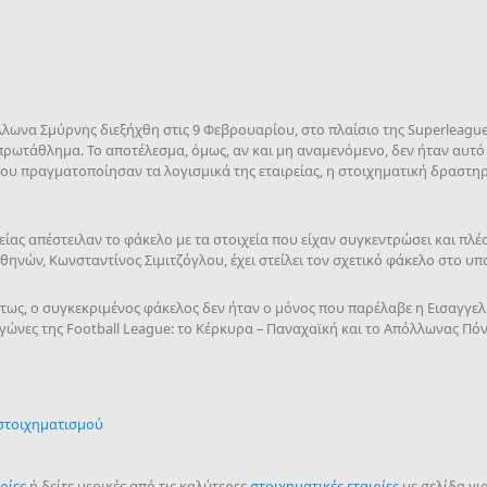
ωνα Σμύρνης διεξήχθη στις 9 Φεβρουαρίου, στο πλαίσιο της Superleague,
πρωτάθλημα. Το αποτέλεσμα, όμως, αν και μη αναμενόμενο, δεν ήταν αυτ
 που πραγματοποίησαν τα λογισμικά της εταιρείας, η στοιχηματική δραστ
ρείας απέστειλαν το φάκελο με τα στοιχεία που είχαν συγκεντρώσει και πλέο
Αθηνών, Κωνσταντίνος Σιμιτζόγλου, έχει στείλει τον σχετικό φάκελο στο υ
ως, ο συγκεκριμένος φάκελος δεν ήταν ο μόνος που παρέλαβε η Εισαγγελί
ώνες της Football League: το Κέρκυρα – Παναχαϊκή και το Απόλλωνας Πόν
 στοιχηματισμού
ρίες
ή δείτε μερικές από τις καλύτερες
στοιχηματικές εταιρίες
με σελίδα γι