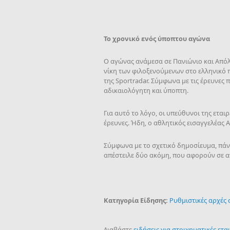
Το χρονικό ενός ύποπτου αγώνα
Ο αγώνας ανάμεσα σε Πανιώνιο και Απόλλ
νίκη των φιλοξενούμενων στο ελληνικό 
της Sportradar. Σύμφωνα με τις έρευνες
αδικαιολόγητη και ύποπτη.
Για αυτό το λόγο, οι υπεύθυνοι της εται
έρευνες. Ήδη, ο αθλητικός εισαγγελέας 
Σύμφωνα με το σχετικό δημοσίευμα, πάντ
απέστειλε δύο ακόμη, που αφορούν σε αγ
Κατηγορία Είδησης:
Ρυθμιστικές αρχές
Διαβάστε
ειδήσεις για στοιχηματικές εται