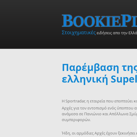
Skip to main content
Στοιχηματικές
ειδήσεις απο την Ελλ
Παρέμβαση της
ελληνική Supe
H Sportradar, η εταιρεία που εποπτεύει 
Αρχές για τον εντοπισμό ενός ύποπτου 
ανάμεσα σε Πανιώνιο και Απόλλωνα Σμύρν
συμπεριφορών.
Ήδη, οι αρμόδιες Αρχές έχουν ξεκινήσει 