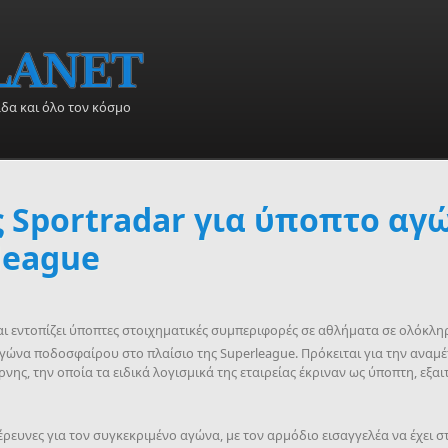
άδα και όλο τον κόσμο
 Sportradar για ύποπτο αγ
league
και εντοπίζει ύποπτες στοιχηματικές συμπεριφορές σε αθλήματα σε ολόκληρ
αγώνα ποδοσφαίρου στο πλαίσιο της Superleague. Πρόκειται για την αναμέ
ης, την οποία τα ειδικά λογισμικά της εταιρείας έκριναν ως ύποπτη, εξα
έρευνες για τον συγκεκριμένο αγώνα, με τον αρμόδιο εισαγγελέα να έχει σ