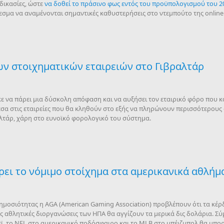
δικασίες, ώστε
να δοθεί το πράσινο φως εντός του προϋπολογισμού του 2
εσμα να αναμένονται σημαντικές καθυστερήσεις στο ντεμπούτο της online
ων στοιχηματικών εταιρειών στο Γιβραλτάρ
 να πάρει μια δύσκολη απόφαση και να αυξήσει τον εταιρικό φόρο που 
σα στις εταιρείες που θα κληθούν στο εξής να πληρώνουν περισσότερους φό
αλτάρ, χάρη στο ευνοϊκό φορολογικό του σύστημα.
ρει το νόμιμο στοίχημα στα αμερικανικά αθλήμ
 δημοσιότητας η AGA (American Gaming Association) προβλέπουν ότι τα κέ
ς αθλητικές διοργανώσεις των ΗΠΑ θα αγγίζουν τα μερικά δις δολάρια. Σύ
κεϊ, το NFL στο αμερικανικό ποδόσφαιρο και το MLB στο μπέιζμπολ θα μπ