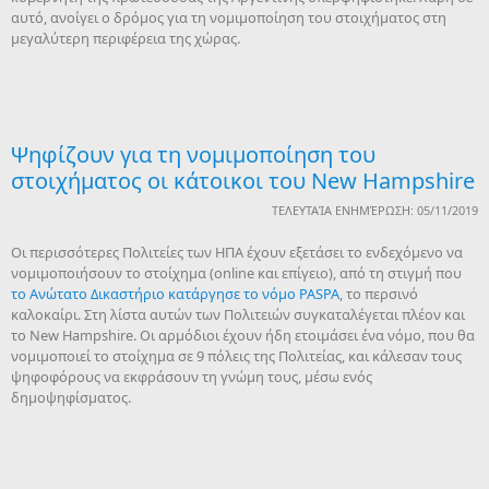
αυτό, ανοίγει ο δρόμος για τη νομιμοποίηση του στοιχήματος στη
μεγαλύτερη περιφέρεια της χώρας.
Ψηφίζουν για τη νομιμοποίηση του
στοιχήματος οι κάτοικοι του New Hampshire
ΤΕΛΕΥΤΑΊΑ ΕΝΗΜΈΡΩΣΗ: 05/11/2019
Οι περισσότερες Πολιτείες των ΗΠΑ έχουν εξετάσει το ενδεχόμενο να
νομιμοποιήσουν το στοίχημα (online και επίγειο), από τη στιγμή που
το Ανώτατο Δικαστήριο κατάργησε το νόμο PASPA
, το περσινό
καλοκαίρι. Στη λίστα αυτών των Πολιτειών συγκαταλέγεται πλέον και
το New Hampshire. Οι αρμόδιοι έχουν ήδη ετοιμάσει ένα νόμο, που θα
νομιμοποιεί το στοίχημα σε 9 πόλεις της Πολιτείας, και κάλεσαν τους
ψηφοφόρους να εκφράσουν τη γνώμη τους, μέσω ενός
δημοψηφίσματος.