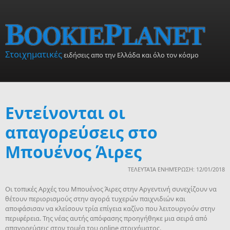
Skip to main content
Στοιχηματικές
ειδήσεις απο την Ελλάδα και όλο τον κόσμο
Εντείνονται οι
απαγορεύσεις στο
Μπουένος Άιρες
ΤΕΛΕΥΤΑΊΑ ΕΝΗΜΈΡΩΣΗ: 12/01/2018
Οι τοπικές Αρχές του Μπουένος Άιρες στην Αργεντινή συνεχίζουν να
θέτουν περιορισμούς στην αγορά τυχερών παιχνιδιών και
αποφάσισαν να κλείσουν τρία επίγεια καζίνο που λειτουργούν στην
περιφέρεια. Της νέας αυτής απόφασης προηγήθηκε μια σειρά από
απαγορεύσεις στον τομέα του online στοιχήματος.