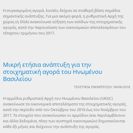
Η συγκεκριμένη αγορά, λοιπόν, δείχνει σε σταθερή βάση σημάδια
σημαντικής ανάπτυξης. Για μια ακόμη φορά, η ρυθμιστική Αρχή της
χώρας (η DGA) ανακοίνωσε αύξηση των εσόδων της στοιχηματικής
αγοράς, κατά την παρουσίαση των οικονομικών αποτελεσμάτων του
τέταρτου τριμήνου του 2017.
Μικρή ετήσια ανάπτυξη για την
στοιχηματική αγορά του Ηνωμένου
Βασιλείου
ΤΕΛΕΥΤΑΊΑ ΕΝΗΜΈΡΩΣΗ: 04/06/2018
Η αρμόδια ρυθμιστική Αρχή του Ηνωμένου Βασιλείου (UKGC)
ανακοίνωσε τα οικονομικά αποτελέσματα της στοιχηματικής αγοράς,
κατά την περίοδο από τον Οκτώβριο του 2016 έως τον Νοέμβριο του
2017. Τα στοιχεία που ανακοίνωσαν οι αρμόδιοι (και περιλαμβάνουν
και άλλα δεδομένα, πλην των αυστηρά οικονομικών) δημοσιεύονται
κάθε έξι μήνες και δείχνουν την ανάπτυξη της αγοράς.