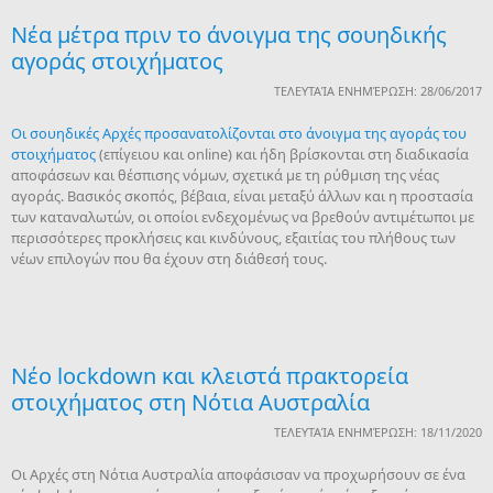
Nέα μέτρα πριν το άνοιγμα της σουηδικής
αγοράς στοιχήματος
ΤΕΛΕΥΤΑΊΑ ΕΝΗΜΈΡΩΣΗ: 28/06/2017
Οι σουηδικές Αρχές προσανατολίζονται στο άνοιγμα της αγοράς του
στοιχήματος
(επίγειου και online) και ήδη βρίσκονται στη διαδικασία
αποφάσεων και θέσπισης νόμων, σχετικά με τη ρύθμιση της νέας
αγοράς. Βασικός σκοπός, βέβαια, είναι μεταξύ άλλων και η προστασία
των καταναλωτών, οι οποίοι ενδεχομένως να βρεθούν αντιμέτωποι με
περισσότερες προκλήσεις και κινδύνους, εξαιτίας του πλήθους των
νέων επιλογών που θα έχουν στη διάθεσή τους.
Nέο lockdown και κλειστά πρακτορεία
στοιχήματος στη Νότια Αυστραλία
ΤΕΛΕΥΤΑΊΑ ΕΝΗΜΈΡΩΣΗ: 18/11/2020
Οι Αρχές στη Νότια Αυστραλία αποφάσισαν να προχωρήσουν σε ένα