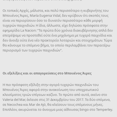
Οι τοπικές Αρχές, μάλιστα, και πολύ περισσότερο η κυβερνήτης του
Μπουένος Άιρες, María Eugenia Vidal, δεν κρύβουν ότι σκοπός τους
είναι να περιορίσουν όσο το δυνατόν περισσότερο κάθε μορφή
τυχερών παιχνιδιών. Η ίδια, άλλωστε, είχε δηλώσει πρόσφατα στην
εφημερίδα La Nacion: “Τα πρώτα δύο χρόνια διακυβέρνησης απλά δεν
επιτρέψαμε να προστεθεί ούτε ένα μηχάνημα με τυχερά παιχνίδια και
δεν άνοιξε ούτε ένα νέο πρακτορείο λοταριών και στοιχημάτων. Τώρα
θα κάνουμε το επόμενο βήμα, το οποίο περιλαμβάνει τον περαιτέρω
περιορισμό των τυχερών παιχνιδιών”.
Οι εξελίξεις και οι απαγορεύσεις στο Μπουένος Άιρες
Η πιο πρόσφατη εξέλιξη στην αγορά τυχερών παιχνιδιών του
Μπουένος Άιρες αφορά στην ανακοίνωση του υποχρεωτικού
κλεισίματος τριών επίγειων καζίνο. Το πρώτο από αυτά, εκείνο στο
Valeria del Mar, έκλεισε στις 31 Δεκεμβρίου του 2017. Τα δύο επόμενα,
σε Necochea και Mar de Ajó, θα κλείσουν τους επόμενους μήνες.
Επιπλέον, ακυρώνεται το άνοιγμα μιας αίθουσας bingo στο Temperley.