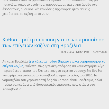
παιχνίδια, όπως το στοίχημα, παρουσίασαν μια μικρή άνοδο στα
έσοδά τους, οι συνολικές επιδόσεις της αγοράς ήταν σαφώς
χειρότερες, σε σχέση με το 2017.
Καθυστερεί η απόφαση για τη νομιμοποίηση
των επίγειων καζίνο στη Βραζιλία
ΤΕΛΕΥΤΑΊΑ ΕΝΗΜΈΡΩΣΗ: 16/12/2020
Αν και η Βραζιλία
έχει κάνει τα πρώτα βήματα για να νομιμοποιήσει τα
επίγεια καζίνο
, φαίνεται πως η τελική απόφαση θα καθυστερήσει λίγο
περισσότερο, αφού προβλέπεται πως το σχετικό νομοσχέδιο δεν θα
καταφέρει να φτάσει στο Κοινοβούλιο πριν το τέλος του 2020. Το
νομοσχέδιο του γερουσιαστή Ángelo Coronel είναι μεν έτοιμο, αλλά
πρέπει να περάσει από διαφορετικές επιτροπές πριν φτάσει στο
Κοινοβούλιο.