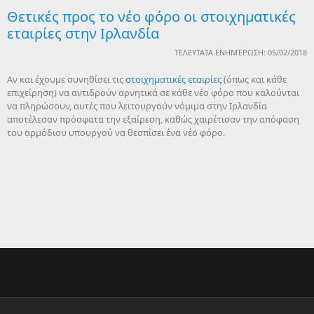
Θετικές προς το νέο φόρο οι στοιχηματικές
εταιρίες στην Ιρλανδία
ΤΕΛΕΥΤΑΊΑ ΕΝΗΜΈΡΩΣΗ: 05/02/2018
Αν και έχουμε συνηθίσει τις
στοιχηματικές εταιρίες
(όπως και κάθε
επιχείρηση) να αντιδρούν αρνητικά σε κάθε νέο φόρο που καλούνται
να πληρώσουν, αυτές που λειτουργούν νόμιμα στην Ιρλανδία
αποτέλεσαν πρόσφατα την εξαίρεση, καθώς χαιρέτισαν την απόφαση
του αρμόδιου υπουργού να θεσπίσει ένα νέο φόρο.