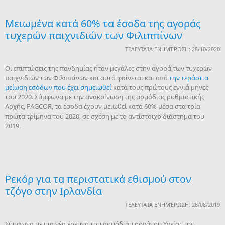
Μειωμένα κατά 60% τα έσοδα της αγοράς
τυχερών παιχνιδιών των Φιλιππίνων
ΤΕΛΕΥΤΑΊΑ ΕΝΗΜΈΡΩΣΗ: 28/10/2020
Οι επιπτώσεις της πανδημίας ήταν μεγάλες στην αγορά των τυχερών
παιχνιδιών των Φιλιππίνων και αυτό φαίνεται και από
την τεράστια
μείωση εσόδων που έχει σημειωθεί
κατά τους πρώτους εννιά μήνες
του 2020. Σύμφωνα με την ανακοίνωση της αρμόδιας ρυθμιστικής
Αρχής, PAGCOR, τα έσοδα έχουν μειωθεί κατά 60% μέσα στα τρία
πρώτα τρίμηνα του 2020, σε σχέση με το αντίστοιχο διάστημα του
2019.
Ρεκόρ για τα περιστατικά εθισμού στον
τζόγο στην Ιρλανδία
ΤΕΛΕΥΤΑΊΑ ΕΝΗΜΈΡΩΣΗ: 28/08/2019
Σύμφωνα με μια νέα έρευνα του αρμόδιου οργάνου Υγείας της