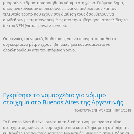
μπορούν να δραστηριοποιηθούν νόμιμα στη χώρα. Επόμενο βήμα,
όπως ανακοίνωσαν οι υπεύθυνοι, είναι να μπλοκάρουν και τον
τελευταίο τρόπο που έχουν στη διάθεσή τους όσοι θέλουν να
συνδεθούν με τις απαγορευμένες από την κυβέρνηση ιστοσελίδες: τα
δίκτυα VPN (virtual private servers).
Οι τεχνικές και νομικές διαδικασίες για να πραγματοποιηθεί το
συγκεκριμένο μέτρο έχουν ήδη ξεκινήσει και αναμένεται να
ολοκληρωθούν από τον επόμενο χρόνο.
Εγκρίθηκε το νομοσχέδιο για νόμιμο
στοίχημα στο Buenos Aires της Αργεντινής
ΤΕΛΕΥΤΑΊΑ ΕΝΗΜΈΡΩΣΗ: 18/12/2018
Το Buenos Aires θα έχει σύντομα τη δική του νόμιμη αγορά online
στοιχήματος, καθώς το νομοσχέδιο που κατατέθηκε με τη στήριξη της
κυβερνήτη της πρωτεύουσας της Αργεντινής υπερψηφίστηκε. Χάρη σε