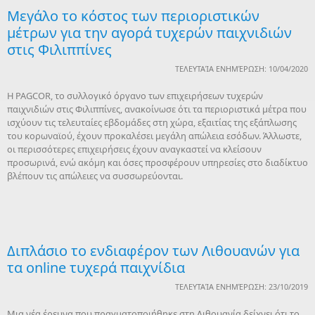
Μεγάλο το κόστος των περιοριστικών
μέτρων για την αγορά τυχερών παιχνιδιών
στις Φιλιππίνες
ΤΕΛΕΥΤΑΊΑ ΕΝΗΜΈΡΩΣΗ: 10/04/2020
Η PAGCOR, το συλλογικό όργανο των επιχειρήσεων τυχερών
παιχνιδιών στις Φιλιππίνες, ανακοίνωσε ότι τα περιοριστικά μέτρα που
ισχύουν τις τελευταίες εβδομάδες στη χώρα, εξαιτίας της εξάπλωσης
του κορωναϊού, έχουν προκαλέσει μεγάλη απώλεια εσόδων. Άλλωστε,
οι περισσότερες επιχειρήσεις έχουν αναγκαστεί να κλείσουν
προσωρινά, ενώ ακόμη και όσες προσφέρουν υπηρεσίες στο διαδίκτυο
βλέπουν τις απώλειες να συσσωρεύονται.
Διπλάσιο το ενδιαφέρον των Λιθουανών για
τα online τυχερά παιχνίδια
ΤΕΛΕΥΤΑΊΑ ΕΝΗΜΈΡΩΣΗ: 23/10/2019
Μια νέα έρευνα που πραγματοποιήθηκε στη Λιθουανία δείχνει ότι το