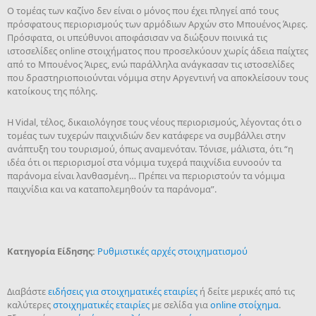
Ο τομέας των καζίνο δεν είναι ο μόνος που έχει πληγεί από τους
πρόσφατους περιορισμούς των αρμόδιων Αρχών στο Μπουένος Άιρες.
Πρόσφατα, οι υπεύθυνοι αποφάσισαν να διώξουν ποινικά τις
ιστοσελίδες online στοιχήματος που προσελκύουν χωρίς άδεια παίχτες
από το Μπουένος Άιρες, ενώ παράλληλα ανάγκασαν τις ιστοσελίδες
που δραστηριοποιούνται νόμιμα στην Αργεντινή να αποκλείσουν τους
κατοίκους της πόλης.
Η Vidal, τέλος, δικαιολόγησε τους νέους περιορισμούς, λέγοντας ότι ο
τομέας των τυχερών παιχνιδιών δεν κατάφερε να συμβάλλει στην
ανάπτυξη του τουρισμού, όπως αναμενόταν. Τόνισε, μάλιστα, ότι “η
ιδέα ότι οι περιορισμοί στα νόμιμα τυχερά παιχνίδια ευνοούν τα
παράνομα είναι λανθασμένη… Πρέπει να περιοριστούν τα νόμιμα
παιχνίδια και να καταπολεμηθούν τα παράνομα”.
Κατηγορία Είδησης:
Ρυθμιστικές αρχές στοιχηματισμού
Διαβάστε
ειδήσεις για στοιχηματικές εταιρίες
ή δείτε μερικές από τις
καλύτερες
στοιχηματικές εταιρίες
με σελίδα για
online στοίχημα
.