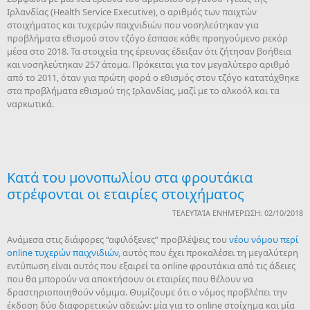
Ιρλανδίας (Health Service Executive), ο αριθμός των παιχτών
στοιχήματος και τυχερών παιχνιδιών που νοσηλεύτηκαν για
προβλήματα εθισμού στον τζόγο έσπασε κάθε προηγούμενο ρεκόρ
μέσα στο 2018. Τα στοιχεία της έρευνας έδειξαν ότι ζήτησαν βοήθεια
και νοσηλεύτηκαν 257 άτομα. Πρόκειται για τον μεγαλύτερο αριθμό
από το 2011, όταν για πρώτη φορά ο εθισμός στον τζόγο κατατάχθηκε
στα προβλήματα εθισμού της Ιρλανδίας, μαζί με το αλκοόλ και τα
ναρκωτικά.
Κατά του μονοπωλίου στα φρουτάκια
στρέφονται οι εταιρίες στοιχήματος
ΤΕΛΕΥΤΑΊΑ ΕΝΗΜΈΡΩΣΗ: 02/10/2018
Ανάμεσα στις διάφορες “αφιλόξενες” προβλέψεις του
νέου νόμου περί
online τυχερών παιχνιδιών
, αυτός που έχει προκαλέσει τη μεγαλύτερη
εντύπωση είναι αυτός που εξαιρεί τα online φρουτάκια από τις άδειες
που θα μπορούν να αποκτήσουν οι εταιρίες που θέλουν να
δραστηριοποιηθούν νόμιμα. Θυμίζουμε ότι ο νόμος προβλέπει την
έκδοση δύο διαφορετικών αδειών: μία για το online στοίχημα και μία