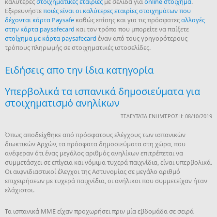
καλύτερες
στοιχηματικές εταιρίες
με σελίδα για
online στοίχημα
.
Εξερευνήστε
ποιές είναι οι καλύτερες εταιρίες στοιχημάτων που
δέχονται κάρτα Paysafe
καθώς επίσης και για τις πρόσφατες
αλλαγές
στην κάρτα paysafecard
και τον τρόπο που μπορείτε να παίξετε
στοίχημα με κάρτα paysafecard
έναν από τους γρηγορότερους
τρόπους πληρωμής σε στοιχηματικές ιστοσελίδες.
Ειδήσεις απο την ίδια κατηγορία
Υπερβολικά τα ισπανικά δημοσιεύματα για
στοιχηματισμό ανηλίκων
ΤΕΛΕΥΤΑΊΑ ΕΝΗΜΈΡΩΣΗ: 08/10/2019
Όπως αποδείχθηκε από πρόσφατους ελέγχους των ισπανικών
διωκτικών Αρχών, τα πρόσφατα δημοσιεύματα στη χώρα, που
ανέφεραν ότι ένας μεγάλος αριθμός ανηλίκων επιτρέπεται να
συμμετάσχει σε επίγεια και νόμιμα τυχερά παιχνίδια, είναι υπερβολικά.
Οι αιφνιδιαστικοί έλεγχοι της Αστυνομίας σε μεγάλο αριθμό
επιχειρήσεων με τυχερά παιχνίδια, οι ανήλικοι που συμμετείχαν ήταν
ελάχιστοι.
Τα ισπανικά ΜΜΕ είχαν προχωρήσει πριν μία εβδομάδα σε σειρά