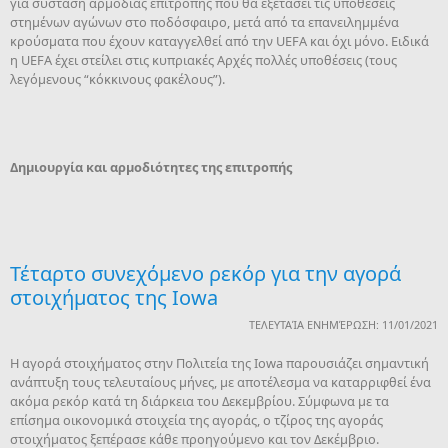
για σύσταση αρμόδιας επιτροπής που θα εξετάσει τις υποθέσεις
στημένων αγώνων στο ποδόσφαιρο, μετά από τα επανειλημμένα
κρούσματα που έχουν καταγγελθεί από την UEFA και όχι μόνο. Ειδικά
η UEFA έχει στείλει στις κυπριακές Αρχές πολλές υποθέσεις (τους
λεγόμενους “κόκκινους φακέλους”).
Δημιουργία και αρμοδιότητες της επιτροπής
Τέταρτο συνεχόμενο ρεκόρ για την αγορά
στοιχήματος της Iowa
ΤΕΛΕΥΤΑΊΑ ΕΝΗΜΈΡΩΣΗ: 11/01/2021
Η αγορά στοιχήματος στην Πολιτεία της Iowa παρουσιάζει σημαντική
ανάπτυξη τους τελευταίους μήνες, με αποτέλεσμα να καταρριφθεί ένα
ακόμα ρεκόρ κατά τη διάρκεια του Δεκεμβρίου. Σύμφωνα με τα
επίσημα οικονομικά στοιχεία της αγοράς, ο τζίρος της αγοράς
στοιχήματος ξεπέρασε κάθε προηγούμενο και τον Δεκέμβριο.