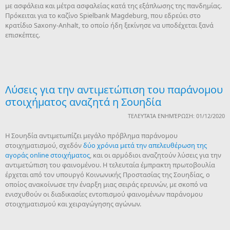
με ασφάλεια και μέτρα ασφαλείας κατά της εξάπλωσης της πανδημίας.
Πρόκειται για το καζίνο Spielbank Magdeburg, που εδρεύει στο
κρατίδιο Saxony-Anhalt, το οποίο ήδη ξεκίνησε να υποδέχεται ξανά
επισκέπτες.
Λύσεις για την αντιμετώπιση του παράνομου
στοιχήματος αναζητά η Σουηδία
ΤΕΛΕΥΤΑΊΑ ΕΝΗΜΈΡΩΣΗ: 01/12/2020
Η Σουηδία αντιμετωπίζει μεγάλο πρόβλημα παράνομου
στοιχηματισμού, σχεδόν
δύο χρόνια μετά την απελευθέρωση της
αγοράς online στοιχήματος
, και οι αρμόδιοι αναζητούν λύσεις για την
αντιμετώπιση του φαινομένου. Η τελευταία έμπρακτη πρωτοβουλία
έρχεται από τον υπουργό Κοινωνικής Προστασίας της Σουηδίας, ο
οποίος ανακοίνωσε την έναρξη μιας σειράς ερευνών, με σκοπό να
ενισχυθούν οι διαδικασίες εντοπισμού φαινομένων παράνομου
στοιχηματισμού και χειραγώγησης αγώνων.