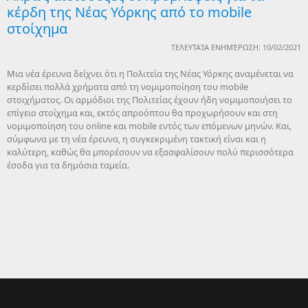
κέρδη της Νέας Υόρκης από το mobile
στοίχημα
ΤΕΛΕΥΤΑΊΑ ΕΝΗΜΈΡΩΣΗ: 10/02/2021
Μια νέα έρευνα δείχνει ότι η Πολιτεία της Νέας Υόρκης αναμένεται να
κερδίσει πολλά χρήματα από τη νομιμοποίηση του mobile
στοιχήματος. Οι αρμόδιοι της Πολιτείας έχουν ήδη νομιμοποιήσει το
επίγειο στοίχημα και, εκτός απροόπτου θα προχωρήσουν και στη
νομιμοποίηση του online και mobile εντός των επόμενων μηνών. Και,
σύμφωνα με τη νέα έρευνα, η συγκεκριμένη τακτική είναι και η
καλύτερη, καθώς θα μπορέσουν να εξασφαλίσουν πολύ περισσότερα
έσοδα για τα δημόσια ταμεία.