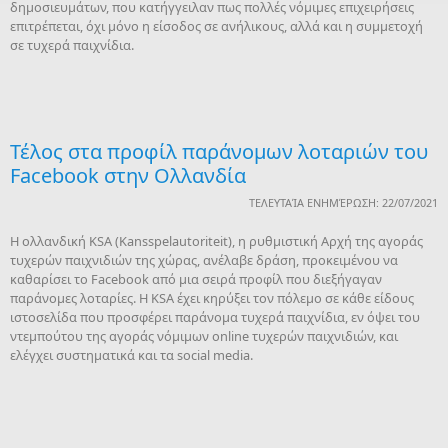
δημοσιευμάτων, που κατήγγειλαν πως πολλές νόμιμες επιχειρήσεις
επιτρέπεται, όχι μόνο η είσοδος σε ανήλικους, αλλά και η συμμετοχή
σε τυχερά παιχνίδια.
Τέλος στα προφίλ παράνομων λοταριών του
Facebook στην Ολλανδία
ΤΕΛΕΥΤΑΊΑ ΕΝΗΜΈΡΩΣΗ: 22/07/2021
Η ολλανδική KSA (Kansspelautoriteit), η ρυθμιστική Αρχή της αγοράς
τυχερών παιχνιδιών της χώρας, ανέλαβε δράση, προκειμένου να
καθαρίσει το Facebook από μια σειρά προφίλ που διεξήγαγαν
παράνομες λοταρίες. Η KSA έχει κηρύξει τον πόλεμο σε κάθε είδους
ιστοσελίδα που προσφέρει παράνομα τυχερά παιχνίδια, εν όψει του
ντεμπούτου της αγοράς νόμιμων online τυχερών παιχνιδιών, και
ελέγχει συστηματικά και τα social media.