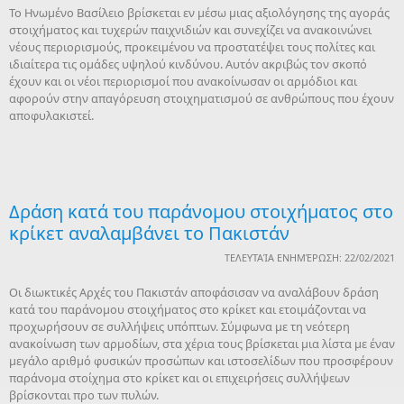
Το Ηνωμένο Βασίλειο βρίσκεται εν μέσω μιας αξιολόγησης της αγοράς
στοιχήματος και τυχερών παιχνιδιών και συνεχίζει να ανακοινώνει
νέους περιορισμούς, προκειμένου να προστατέψει τους πολίτες και
ιδιαίτερα τις ομάδες υψηλού κινδύνου. Αυτόν ακριβώς τον σκοπό
έχουν και οι νέοι περιορισμοί που ανακοίνωσαν οι αρμόδιοι και
αφορούν στην απαγόρευση στοιχηματισμού σε ανθρώπους που έχουν
αποφυλακιστεί.
Δράση κατά του παράνομου στοιχήματος στο
κρίκετ αναλαμβάνει το Πακιστάν
ΤΕΛΕΥΤΑΊΑ ΕΝΗΜΈΡΩΣΗ: 22/02/2021
Οι διωκτικές Αρχές του Πακιστάν αποφάσισαν να αναλάβουν δράση
κατά του παράνομου στοιχήματος στο κρίκετ και ετοιμάζονται να
προχωρήσουν σε συλλήψεις υπόπτων. Σύμφωνα με τη νεότερη
ανακοίνωση των αρμοδίων, στα χέρια τους βρίσκεται μια λίστα με έναν
μεγάλο αριθμό φυσικών προσώπων και ιστοσελίδων που προσφέρουν
παράνομα στοίχημα στο κρίκετ και οι επιχειρήσεις συλλήψεων
βρίσκονται προ των πυλών.