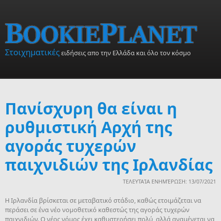
Skip to main content
Στοιχηματικές
ειδήσεις απο την Ελλάδα και όλο τον κόσμο
Πανίσχυρη θα είναι η
ρυθμιστική Αρχή της
αγοράς τυχερών
παιχνιδιών της Ιρλανδίας
ΤΕΛΕΥΤΑΊΑ ΕΝΗΜΈΡΩΣΗ: 13/07/2021
Η Ιρλανδία βρίσκεται σε μεταβατικό στάδιο, καθώς ετοιμάζεται να
περάσει σε ένα νέο νομοθετικό καθεστώς της αγοράς τυχερών
παιχνιδιών. Ο νέος νόμος έχει καθυστερήσει πολύ, αλλά αναμένεται να