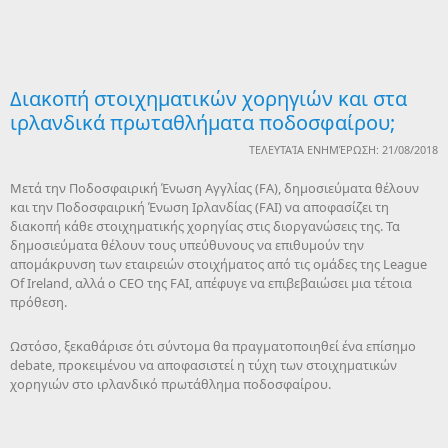
Διακοπή στοιχηματικών χορηγιών και στα
ιρλανδικά πρωταθλήματα ποδοσφαίρου;
ΤΕΛΕΥΤΑΊΑ ΕΝΗΜΈΡΩΣΗ: 21/08/2018
Μετά την Ποδοσφαιρική Ένωση Αγγλίας (FA), δημοσιεύματα θέλουν
και την Ποδοσφαιρική Ένωση Ιρλανδίας (FAI) να αποφασίζει τη
διακοπή κάθε στοιχηματικής χορηγίας στις διοργανώσεις της. Τα
δημοσιεύματα θέλουν τους υπεύθυνους να επιθυμούν την
απομάκρυνση των εταιρειών στοιχήματος από τις ομάδες της League
Of Ireland, αλλά ο CEO της FAI, απέφυγε να επιβεβαιώσει μια τέτοια
πρόθεση.
Ωστόσο, ξεκαθάρισε ότι σύντομα θα πραγματοποιηθεί ένα επίσημο
debate, προκειμένου να αποφασιστεί η τύχη των στοιχηματικών
χορηγιών στο ιρλανδικό πρωτάθλημα ποδοσφαίρου.