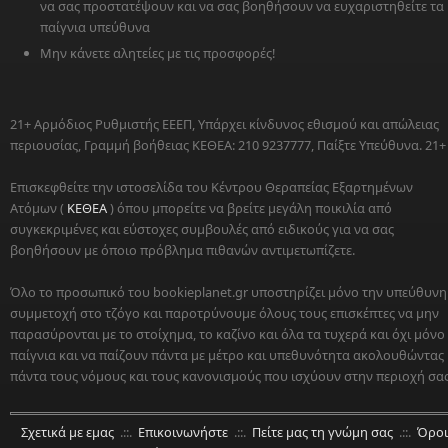
να σας προστατέψουν και να σας βοηθήσουν να ευχαριστηθείτε τα
παίγνια υπεύθυνα
Μην κάνετε αλητείες με τις προσφορές!
21+ Αρμόδιος Ρυθμιστής ΕΕΕΠ, Υπάρχει κίνδυνος εθισμού και απώλειας
περιουσίας, Γραμμή βοήθειας ΚΕΘΕΑ: 210 9237777, Παίξτε Υπεύθυνα. 21+
Επισκεφθείτε την ιστοσελίδα του Κέντρου Θεραπείας Εξαρτημένων
Ατόμων (
ΚΕΘΕΑ
) όπου μπορείτε να βρείτε μεγάλη ποικιλία από
συγκεκριμένες και εύστοχες συμβουλές από ειδικούς για να σας
βοηθήσουν με όποιο πρόβλημα πιθανών αντιμετωπίζετε.
Όλο το προσωπικό του bookieplanet.gr υποστηρίζει μόνο την υπεύθυνη
συμμετοχή στο τζόγο και παροτρύνουμε όλους τους επισκέπτες να μην
παρασύρονται με το στοίχημα, το καζίνο και όλα τα τυχερά και όχι μόνο
παίγνια και να παίζουν πάντα με μέτρο και υπεθυνότητα ακολουθώντας
πάντα τους νόμους και τους κανονισμούς που ισχύουν στην περιοχή σας
Σχετικά με εμας
.::.
Επικοινωνήστε
.::.
Πείτε μας τη γνώμη σας
.::.
Όροι