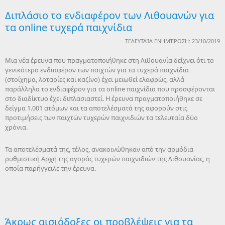
Διπλάσιο το ενδιαφέρον των Λιθουανών για
τα online τυχερά παιχνίδια
ΤΕΛΕΥΤΑΊΑ ΕΝΗΜΈΡΩΣΗ: 23/10/2019
Μια νέα έρευνα που πραγματοποιήθηκε στη Λιθουανία δείχνει ότι το
γενικότερο ενδιαφέρον των παιχτών για τα τυχερά παιχνίδια
(στοίχημα, λοταρίες και καζίνο) έχει μειωθεί ελαφρώς, αλλά
παράλληλα το ενδιαφέρον για τα online παιχνίδια που προσφέρονται
στο διαδίκτυο έχει διπλασιαστεί. Η έρευνα πραγματοποιήθηκε σε
δείγμα 1.001 ατόμων και τα αποτελέσματά της αφορούν στις
προτιμήσεις των παιχτών τυχερών παιχνιδιών τα τελευταία δύο
χρόνια.
Τα αποτελέσματά της, τέλος, ανακοινώθηκαν από την αρμόδια
ρυθμιστική Αρχή της αγοράς τυχερών παιχνιδιών της Λιθουανίας, η
οποία παρήγγειλε την έρευνα.
Άκρως αισιόδοξες οι προβλέψεις για τα