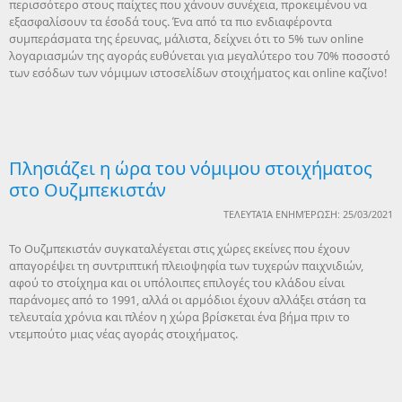
περισσότερο στους παίχτες που χάνουν συνέχεια, προκειμένου να
εξασφαλίσουν τα έσοδά τους. Ένα από τα πιο ενδιαφέροντα
συμπεράσματα της έρευνας, μάλιστα, δείχνει ότι το 5% των online
λογαριασμών της αγοράς ευθύνεται για μεγαλύτερο του 70% ποσοστό
των εσόδων των νόμιμων ιστοσελίδων στοιχήματος και online καζίνο!
Πλησιάζει η ώρα του νόμιμου στοιχήματος
στο Ουζμπεκιστάν
ΤΕΛΕΥΤΑΊΑ ΕΝΗΜΈΡΩΣΗ: 25/03/2021
Το Ουζμπεκιστάν συγκαταλέγεται στις χώρες εκείνες που έχουν
απαγορέψει τη συντριπτική πλειοψηφία των τυχερών παιχνιδιών,
αφού το στοίχημα και οι υπόλοιπες επιλογές του κλάδου είναι
παράνομες από το 1991, αλλά οι αρμόδιοι έχουν αλλάξει στάση τα
τελευταία χρόνια και πλέον η χώρα βρίσκεται ένα βήμα πριν το
ντεμπούτο μιας νέας αγοράς στοιχήματος.