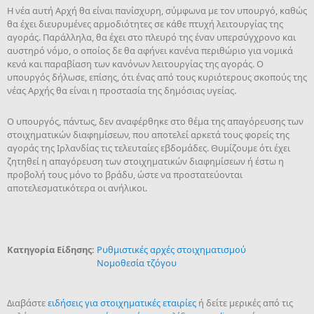
Η νέα αυτή Αρχή θα είναι πανίσχυρη, σύμφωνα με τον υπουργό, καθώς
θα έχει διευρυμένες αρμοδιότητες σε κάθε πτυχή λειτουργίας της
αγοράς. Παράλληλα, θα έχει στο πλευρό της έναν υπερσύγχρονο και
αυστηρό νόμο, ο οποίος δε θα αφήνει κανένα περιθώριο για νομικά
κενά και παραβίαση των κανόνων λειτουργίας της αγοράς. Ο
υπουργός δήλωσε, επίσης, ότι ένας από τους κυριότερους σκοπούς της
νέας Αρχής θα είναι η προστασία της δημόσιας υγείας.
Ο υπουργός, πάντως, δεν αναφέρθηκε στο θέμα της απαγόρευσης των
στοιχηματικών διαφημίσεων, που αποτελεί αρκετά τους φορείς της
αγοράς της Ιρλανδίας τις τελευταίες εβδομάδες. Θυμίζουμε ότι έχει
ζητηθεί η απαγόρευση των στοιχηματικών διαφημίσεων ή έστω η
προβολή τους μόνο το βράδυ, ώστε να προστατεύονται
αποτελεσματικότερα οι ανήλικοι.
Κατηγορία Είδησης:
Ρυθμιστικές αρχές στοιχηματισμού
Νομοθεσία τζόγου
Διαβάστε
ειδήσεις για στοιχηματικές εταιρίες
ή δείτε μερικές από τις