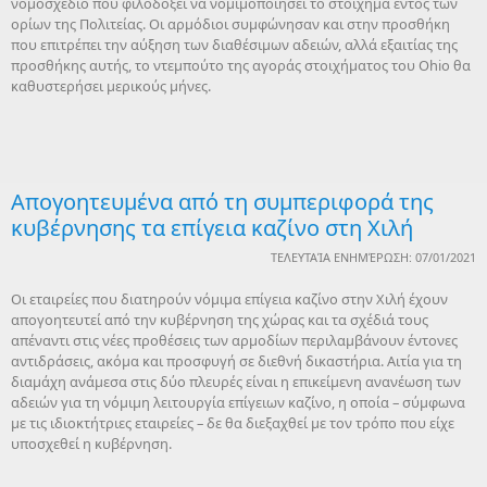
νομοσχέδιο που φιλοδοξεί να νομιμοποιήσει το στοίχημα εντός των
ορίων της Πολιτείας. Οι αρμόδιοι συμφώνησαν και στην προσθήκη
που επιτρέπει την αύξηση των διαθέσιμων αδειών, αλλά εξαιτίας της
προσθήκης αυτής, το ντεμπούτο της αγοράς στοιχήματος του Ohio θα
καθυστερήσει μερικούς μήνες.
Απογοητευμένα από τη συμπεριφορά της
κυβέρνησης τα επίγεια καζίνο στη Χιλή
ΤΕΛΕΥΤΑΊΑ ΕΝΗΜΈΡΩΣΗ: 07/01/2021
Οι εταιρείες που διατηρούν νόμιμα επίγεια καζίνο στην Χιλή έχουν
απογοητευτεί από την κυβέρνηση της χώρας και τα σχέδιά τους
απέναντι στις νέες προθέσεις των αρμοδίων περιλαμβάνουν έντονες
αντιδράσεις, ακόμα και προσφυγή σε διεθνή δικαστήρια. Αιτία για τη
διαμάχη ανάμεσα στις δύο πλευρές είναι η επικείμενη ανανέωση των
αδειών για τη νόμιμη λειτουργία επίγειων καζίνο, η οποία – σύμφωνα
με τις ιδιοκτήτριες εταιρείες – δε θα διεξαχθεί με τον τρόπο που είχε
υποσχεθεί η κυβέρνηση.