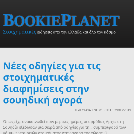
Skip to main content
Στοιχηματικές
ειδήσεις απο την Ελλάδα και όλο τον κόσμο
Νέες οδηγίες για τις
στοιχηματικές
διαφημίσεις στην
σουηδική αγορά
ΤΕΛΕΥΤΑΊΑ ΕΝΗΜΈΡΩΣΗ: 29/03/2019
Όπως είχε ανακοινωθεί πριν μερικές ημέρες, οι αρμόδιες Αρχές στη
Σουηδία εξέδωσαν μια σειρά από οδηγίες για τη… συμπεριφορά των
νόμιμων εταιρειών στοιχήματος στην αγορά της χώρας. Οι