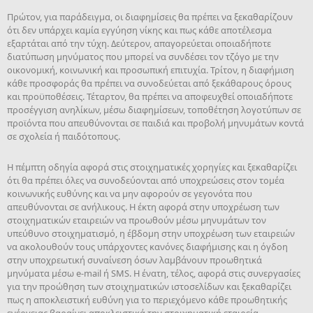
Πρώτον, για παράδειγμα, οι διαφημίσεις θα πρέπει να ξεκαθαρίζουν
ότι δεν υπάρχει καμία εγγύηση νίκης και πως κάθε αποτέλεσμα
εξαρτάται από την τύχη. Δεύτερον, απαγορεύεται οποιαδήποτε
διατύπωση μηνύματος που μπορεί να συνδέσει τον τζόγο με την
οικονομική, κοινωνική και προσωπική επιτυχία. Τρίτον, η διαφήμιση
κάθε προσφοράς θα πρέπει να συνοδεύεται από ξεκάθαρους όρους
και προϋποθέσεις. Τέταρτον, θα πρέπει να αποφευχθεί οποιαδήποτε
προσέγγιση ανηλίκων, μέσω διαφημίσεων, τοποθέτηση λογοτύπων σε
προϊόντα που απευθύνονται σε παιδιά και προβολή μηνυμάτων κοντά
σε σχολεία ή παιδότοπους.
Η πέμπτη οδηγία αφορά στις στοιχηματικές χορηγίες και ξεκαθαρίζει
ότι θα πρέπει όλες να συνοδεύονται από υποχρεώσεις στον τομέα
κοινωνικής ευθύνης και να μην αφορούν σε γεγονότα που
απευθύνονται σε ανήλικους. Η έκτη αφορά στην υποχρέωση των
στοιχηματικών εταιρειών να προωθούν μέσω μηνυμάτων τον
υπεύθυνο στοιχηματισμό, η έβδομη στην υποχρέωση των εταιρειών
να ακολουθούν τους υπάρχοντες κανόνες διαφήμισης και η όγδοη
στην υποχρεωτική συναίνεση όσων λαμβάνουν προωθητικά
μηνύματα μέσω e-mail ή SMS. Η ένατη, τέλος, αφορά στις συνεργασίες
για την προώθηση των στοιχηματικών ιστοσελίδων και ξεκαθαρίζει
πως η αποκλειστική ευθύνη για το περιεχόμενο κάθε προωθητικής
ενέργειας βαραίνει αποκλειστικά την στοιχηματική εταιρεία.