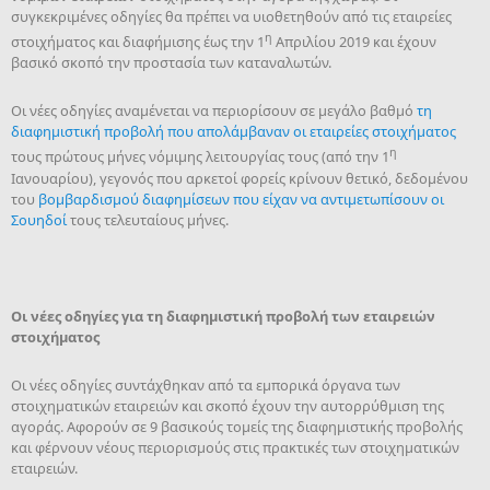
συγκεκριμένες οδηγίες θα πρέπει να υιοθετηθούν από τις εταιρείες
η
στοιχήματος και διαφήμισης έως την 1
Απριλίου 2019 και έχουν
βασικό σκοπό την προστασία των καταναλωτών.
Οι νέες οδηγίες αναμένεται να περιορίσουν σε μεγάλο βαθμό
τη
διαφημιστική προβολή που απολάμβαναν οι εταιρείες στοιχήματος
η
τους πρώτους μήνες νόμιμης λειτουργίας τους (από την 1
Ιανουαρίου), γεγονός που αρκετοί φορείς κρίνουν θετικό, δεδομένου
του
βομβαρδισμού διαφημίσεων που είχαν να αντιμετωπίσουν οι
Σουηδοί
τους τελευταίους μήνες.
Οι νέες οδηγίες για τη διαφημιστική προβολή των εταιρειών
στοιχήματος
Οι νέες οδηγίες συντάχθηκαν από τα εμπορικά όργανα των
στοιχηματικών εταιρειών και σκοπό έχουν την αυτορρύθμιση της
αγοράς. Αφορούν σε 9 βασικούς τομείς της διαφημιστικής προβολής
και φέρνουν νέους περιορισμούς στις πρακτικές των στοιχηματικών
εταιρειών.