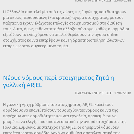
ΤΕΛΕΥΤΑΊΑ ΕΝΗΜΈΡΩΣΗ: 25/06/2018
Η Ολλανδία αποτελεί μία από τις χώρες της Ευρώπης που διατηρούν
μια άκρως περιορισμένη (και κρατική) αγορά στοιχήματος, με τους
παίχτες να έχουν ελάχιστες επιλογές στοιχηματισμού στη διάθεσή
τους. Αυτό, όμως, πιθανότατα θα αλλάξει σύντομα, καθώς οι αρμόδιοι
εξετάζουν το ενδεχόμενο να απελευθερώσουν την αγορά online
στοιχήματος και να επιτρέψουν και τη δραστηριοποίηση ιδιωτικών
εταιρειών στον συγκεκριμένο τομέα.
Νέους νόμους περί στοιχήματος ζητά η
γαλλική ARJEL
ΤΕΛΕΥΤΑΊΑ ΕΝΗΜΈΡΩΣΗ: 17/07/2018
Η γαλλική Αρχή ρύθμισης του στοιχήματος, ARJEL, καλεί τους
αρμόδιους να επανεξετάσουν τους ισχύοντες νόμους και να της
παρέχουν νέες αρμοδιότητες και νέα εργαλεία, προκειμένου να
μπορέσει να ελέγξει πιο αποτελεσματικά την αγορά στοιχήματος της
Γαλλίας. Σύμφωνα με στέλεχος της ARJEL, οι σημερινοί νόμοι δεν
επιτρέπουν στην αρμόδια Αρχή να ρυθμίσει αποτελεσματικά την