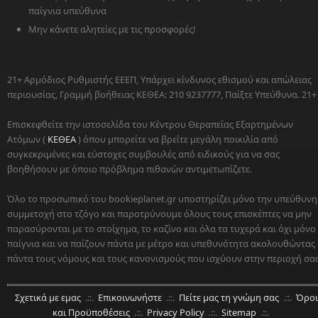
παίγνια υπεύθυνα
Μην κάνετε αλητείες με τις προσφορές!
21+ Αρμόδιος Ρυθμιστής ΕΕΕΠ, Υπάρχει κίνδυνος εθισμού και απώλειας
περιουσίας, Γραμμή βοήθειας ΚΕΘΕΑ: 210 9237777, Παίξτε Υπεύθυνα. 21+
Επισκεφθείτε την ιστοσελίδα του Κέντρου Θεραπείας Εξαρτημένων
Ατόμων (
ΚΕΘΕΑ
) όπου μπορείτε να βρείτε μεγάλη ποικιλία από
συγκεκριμένες και εύστοχες συμβουλές από ειδικούς για να σας
βοηθήσουν με όποιο πρόβλημα πιθανών αντιμετωπίζετε.
Όλο το προσωπικό του bookieplanet.gr υποστηρίζει μόνο την υπεύθυνη
συμμετοχή στο τζόγο και παροτρύνουμε όλους τους επισκέπτες να μην
παρασύρονται με το στοίχημα, το καζίνο και όλα τα τυχερά και όχι μόνο
παίγνια και να παίζουν πάντα με μέτρο και υπεθυνότητα ακολουθώντας
πάντα τους νόμους και τους κανονισμούς που ισχύουν στην περιοχή σας
Σχετικά με εμας
.::.
Επικοινωνήστε
.::.
Πείτε μας τη γνώμη σας
.::.
Όροι
και Προϋποθέσεις
.::.
Privacy Policy
.::.
Sitemap
.::.