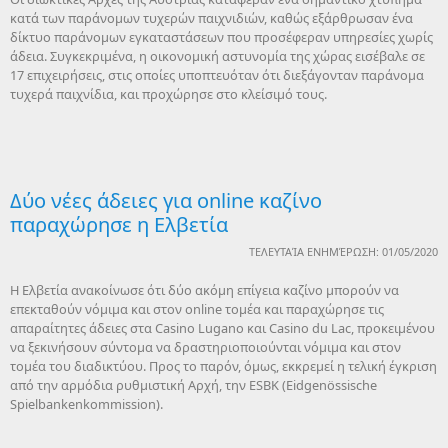
κατά των παράνομων τυχερών παιχνιδιών, καθώς εξάρθρωσαν ένα
δίκτυο παράνομων εγκαταστάσεων που προσέφεραν υπηρεσίες χωρίς
άδεια. Συγκεκριμένα, η οικονομική αστυνομία της χώρας εισέβαλε σε
17 επιχειρήσεις, στις οποίες υποπτευόταν ότι διεξάγονταν παράνομα
τυχερά παιχνίδια, και προχώρησε στο κλείσιμό τους.
Δύο νέες άδειες για online καζίνο
παραχώρησε η Ελβετία
ΤΕΛΕΥΤΑΊΑ ΕΝΗΜΈΡΩΣΗ: 01/05/2020
Η Ελβετία ανακοίνωσε ότι δύο ακόμη επίγεια καζίνο μπορούν να
επεκταθούν νόμιμα και στον online τομέα και παραχώρησε τις
απαραίτητες άδειες στα Casino Lugano και Casino du Lac, προκειμένου
να ξεκινήσουν σύντομα να δραστηριοποιούνται νόμιμα και στον
τομέα του διαδικτύου. Προς το παρόν, όμως, εκκρεμεί η τελική έγκριση
από την αρμόδια ρυθμιστική Αρχή, την ESBK (Eidgenössische
Spielbankenkommission).