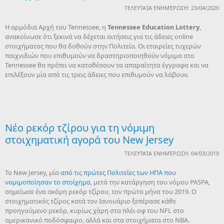
ΤΕΛΕΥΤΑΊΑ ΕΝΗΜΈΡΩΣΗ: 23/04/2020
H αρμόδια Αρχή του Tennessee, η
Tennessee
Education
Lottery
,
ανακοίνωσε ότι ξεκινά να δέχεται αιτήσεις για τις άδειες online
στοιχήματος που θα δοθούν στην Πολιτεία. Οι εταιρείες τυχερών
παιχνιδιών που επιθυμούν να δραστηριοποιηθούν νόμιμα στο
Tennessee θα πρέπει να καταθέσουν τα απαραίτητα έγγραφα και να
επιλέξουν μία από τις τρεις άδειες που επιθυμούν να λάβουν.
Νέο ρεκόρ τζίρου για τη νόμιμη
στοιχηματική αγορά του New Jersey
ΤΕΛΕΥΤΑΊΑ ΕΝΗΜΈΡΩΣΗ: 04/03/2019
Το New Jersey, μία
από τις πρώτες Πολιτείες των ΗΠΑ που
νομιμοποίησαν το στοίχημα
, μετά την κατάργηση του νόμου PASPA,
σημείωσε ένα ακόμη ρεκόρ τζίρου, τον πρώτο μήνα του 2019. Ο
στοιχηματικός τζίρος κατά τον Ιανουάριο ξεπέρασε κάθε
προηγούμενο ρεκόρ, κυρίως χάρη στα πλέι-οφ του NFL στο
αμερικανικό ποδόσφαιρο, αλλά και στα στοιχήματα στο NBA.