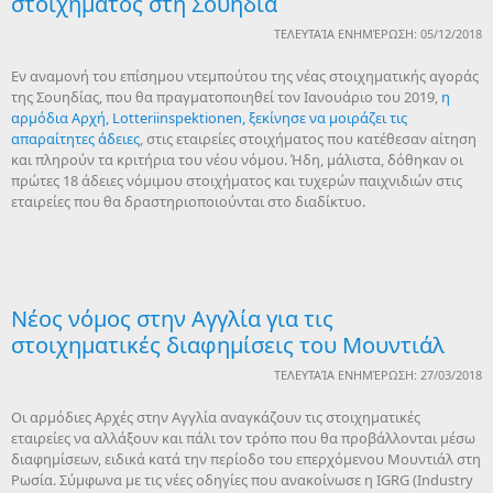
στοιχήματος στη Σουηδία
ΤΕΛΕΥΤΑΊΑ ΕΝΗΜΈΡΩΣΗ: 05/12/2018
Εν αναμονή του επίσημου ντεμπούτου της νέας στοιχηματικής αγοράς
της Σουηδίας, που θα πραγματοποιηθεί τον Ιανουάριο του 2019,
η
αρμόδια Αρχή, Lotteriinspektionen, ξεκίνησε να μοιράζει τις
απαραίτητες άδειες
, στις εταιρείες στοιχήματος που κατέθεσαν αίτηση
και πληρούν τα κριτήρια του νέου νόμου. Ήδη, μάλιστα, δόθηκαν οι
πρώτες 18 άδειες νόμιμου στοιχήματος και τυχερών παιχνιδιών στις
εταιρείες που θα δραστηριοποιούνται στο διαδίκτυο.
Νέος νόμος στην Αγγλία για τις
στοιχηματικές διαφημίσεις του Μουντιάλ
ΤΕΛΕΥΤΑΊΑ ΕΝΗΜΈΡΩΣΗ: 27/03/2018
Οι αρμόδιες Αρχές στην Αγγλία αναγκάζουν τις στοιχηματικές
εταιρείες να αλλάξουν και πάλι τον τρόπο που θα προβάλλονται μέσω
διαφημίσεων, ειδικά κατά την περίοδο του επερχόμενου Μουντιάλ στη
Ρωσία. Σύμφωνα με τις νέες οδηγίες που ανακοίνωσε η IGRG (Industry