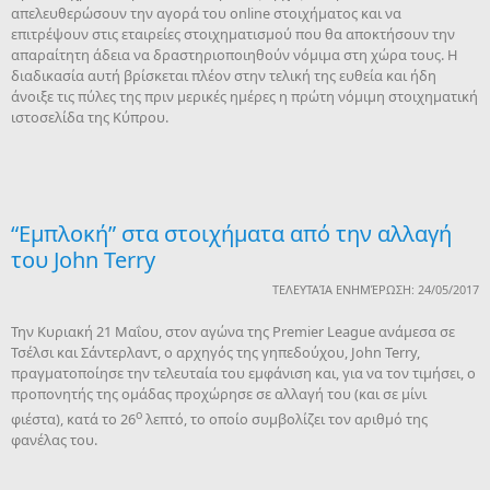
απελευθερώσουν την αγορά του online στοιχήματος και να
επιτρέψουν στις εταιρείες στοιχηματισμού που θα αποκτήσουν την
απαραίτητη άδεια να δραστηριοποιηθούν νόμιμα στη χώρα τους. Η
διαδικασία αυτή βρίσκεται πλέον στην τελική της ευθεία και ήδη
άνοιξε τις πύλες της πριν μερικές ημέρες η πρώτη νόμιμη στοιχηματική
ιστοσελίδα της Κύπρου.
“Εμπλοκή” στα στοιχήματα από την αλλαγή
του John Terry
ΤΕΛΕΥΤΑΊΑ ΕΝΗΜΈΡΩΣΗ: 24/05/2017
Την Κυριακή 21 Μαΐου, στον αγώνα της Premier League ανάμεσα σε
Τσέλσι και Σάντερλαντ, o αρχηγός της γηπεδούχου, John Terry,
πραγματοποίησε την τελευταία του εμφάνιση και, για να τον τιμήσει, ο
προπονητής της ομάδας προχώρησε σε αλλαγή του (και σε μίνι
ο
φιέστα), κατά το 26
λεπτό, το οποίο συμβολίζει τον αριθμό της
φανέλας του.