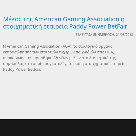
Μέλος της American Gaming Association η
στοιχηματική εταιρεία Paddy Power BetFair
ΤΕΛΕΥΤΑΊΑ ΕΝΗΜΈΡΩΣΗ: 21/03/2018
Η American Gaming Association (AGΑ), το συλλογικό όργανο
εκπροσώπησης των εταιρειών τυχερών παιχνιδιών στις ΗΠΑ,
ανακοίνωσε την προσθήκη έξι νέων μελών στο διοικητικό της
συμβούλιο, στα οποία συγκαταλέγεται και η στοιχηματική εταιρεία
Paddy Power BetFair.