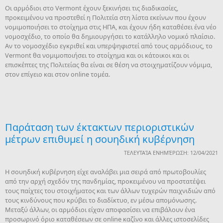
Οι αρμόδιοι στο Vermont έχουν ξεκινήσει τις διαδικασίες,
προκειμένου να προστεθεί η Πολιτεία στη λίστα εκείνων που έχουν
νομιμοποιήσει το στοίχημα στις ΗΠΑ, και έχουν ήδη καταθέσει ένα νέο
νομοσχέδιο, το οποίο θα δημιουργήσει το κατάλληλο νομικό πλαίσιο.
Αν το νομοσχέδιο εγκριθεί και υπερψηφιστεί από τους αρμόδιους, το
Vermont θα νομιμοποιήσει το στοίχημα και οι κάτοικοι και οι
επισκέπτες της Πολιτείας θα είναι σε θέση να στοιχηματίζουν νόμιμα,
στον επίγειο και στον online τομέα.
Παράταση των έκτακτων περιοριστικών
μέτρων επιθυμεί η σουηδική κυβέρνηση
ΤΕΛΕΥΤΑΊΑ ΕΝΗΜΈΡΩΣΗ: 12/04/2021
Η σουηδική κυβέρνηση είχε αναλάβει μια σειρά από πρωτοβουλίες
από την αρχή σχεδόν της πανδημίας, προκειμένου να προστατέψει
τους παίχτες του στοιχήματος και των άλλων τυχερών παιχνιδιών από
τους κινδύνους που κρύβει το διαδίκτυο, εν μέσω απομόνωσης.
Μεταξύ άλλων, οι αρμόδιοι είχαν αποφασίσει να επιβάλουν ένα
προσωρινό όριο καταθέσεων σε online καζίνο και άλλες ιστοσελίδες