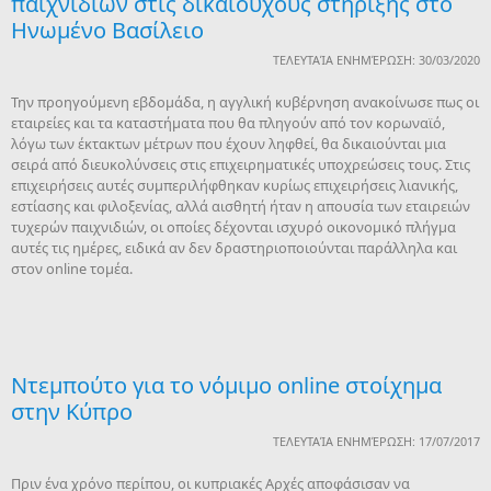
παιχνιδιών στις δικαιούχους στήριξης στο
Ηνωμένο Βασίλειο
ΤΕΛΕΥΤΑΊΑ ΕΝΗΜΈΡΩΣΗ: 30/03/2020
Την προηγούμενη εβδομάδα, η αγγλική κυβέρνηση ανακοίνωσε πως οι
εταιρείες και τα καταστήματα που θα πληγούν από τον κορωναϊό,
λόγω των έκτακτων μέτρων που έχουν ληφθεί, θα δικαιούνται μια
σειρά από διευκολύνσεις στις επιχειρηματικές υποχρεώσεις τους. Στις
επιχειρήσεις αυτές συμπεριλήφθηκαν κυρίως επιχειρήσεις λιανικής,
εστίασης και φιλοξενίας, αλλά αισθητή ήταν η απουσία των εταιρειών
τυχερών παιχνιδιών, οι οποίες δέχονται ισχυρό οικονομικό πλήγμα
αυτές τις ημέρες, ειδικά αν δεν δραστηριοποιούνται παράλληλα και
στον online τομέα.
Ντεμπούτο για το νόμιμο online στοίχημα
στην Κύπρο
ΤΕΛΕΥΤΑΊΑ ΕΝΗΜΈΡΩΣΗ: 17/07/2017
Πριν ένα χρόνο περίπου, οι κυπριακές Αρχές αποφάσισαν να