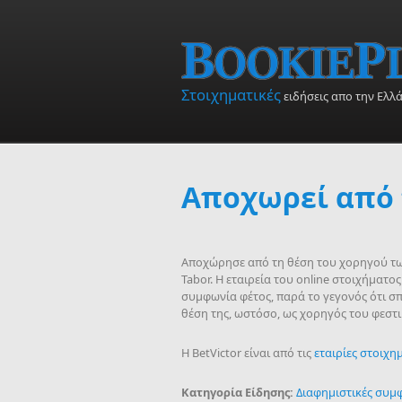
Skip to main content
Στοιχηματικές
ειδήσεις απο την Ελλ
Αποχωρεί από τ
Αποχώρησε από τη θέση του χορηγού των
Tabor. Η εταιρεία του online στοιχήματ
συμφωνία φέτος, παρά το γεγονός ότι σπ
θέση της, ωστόσο, ως χορηγός του φεστι
Η BetVictor είναι από τις
εταιρίες στοιχ
Κατηγορία Είδησης:
Διαφημιστικές συμφ