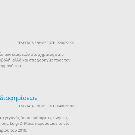
ΤΕΛΕΥΤΑΊΑ ΕΝΗΜΈΡΩΣΗ: 22/07/2020
α των εταιρειών στοιχήματος στην
βολή, αλλά και στις χορηγίες προς τον
φαρμογή του.
 διαφημίσεων
ΤΕΛΕΥΤΑΊΑ ΕΝΗΜΈΡΩΣΗ: 04/07/2018
 γεγονός ότι οι πρόσφατες κινήσεις
σης, Luigi Di Maio, παρουσίασε το νέο
ρίου του 2019.