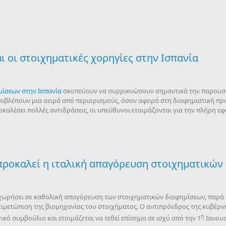
 οι στοιχηματικές χορηγίες στην Ισπανία
μίσεων στην Ισπανία
σκοπεύουν να συρρικνώσουν σημαντικά την παρουσί
ροβλέπουν μια σειρά από περιορισμούς, όσον αφορά στη διαφημιστική προ
ροκαλέσει πολλές αντιδράσεις, οι υπεύθυνοι ετοιμάζονται για την πλήρη ε
ροκαλεί η ιταλική απαγόρευση στοιχηματικών
ωρήσει σε καθολική απαγόρευση των στοιχηματικών διαφημίσεων, παρά το
τιμετώπιση της βιομηχανίας του στοιχήματος. Ο αντιπρόεδρος της κυβέρνη
η
ικό συμβούλιο και ετοιμάζεται να τεθεί επίσημα σε ισχύ από την 1
Ιανουα