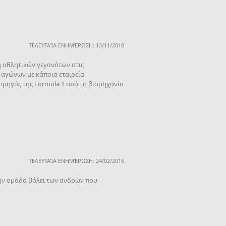
ΤΕΛΕΥΤΑΊΑ ΕΝΗΜΈΡΩΣΗ: 13/11/2018
μή αθλητικών γεγονότων στις
 αγώνων με κάποια εταιρεία
ορηγός της Formula 1 από τη βιομηχανία
ΤΕΛΕΥΤΑΊΑ ΕΝΗΜΈΡΩΣΗ: 24/02/2016
την ομάδα βόλεϊ των ανδρών που