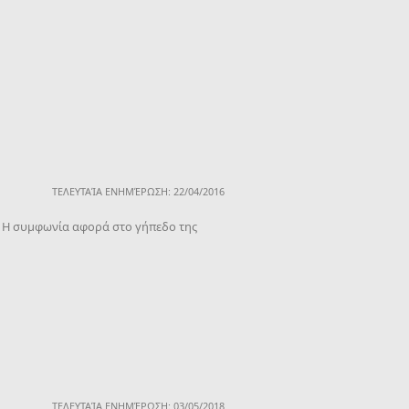
ΤΕΛΕΥΤΑΊΑ ΕΝΗΜΈΡΩΣΗ: 22/04/2016
. Η συμφωνία αφορά στο γήπεδο της
ΤΕΛΕΥΤΑΊΑ ΕΝΗΜΈΡΩΣΗ: 03/05/2018