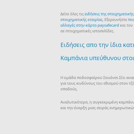
Δείτε όλες τις
ειδήσεις της στοιχηματικής 
στοιχηματικής εταιρίας
. Εξερευνήστε
ποι
αλλαγές στην κάρτα paysafecard
και τον
σε στοιχηματικές ιστοσελίδες.
Ειδήσεις απο την ίδια κα
Καμπάνια υπεύθυνου στοι
H ομάδα ποδοσφαίρου Σουόνσι Σίτι ανακ
για τους κινδύνους του εθισμού στον τζό
οπαδούς.
Αναλυτικότερα, η συγκεκριμένη καμπάνι
και την έναρξη μιας σειράς ενημερωτικ