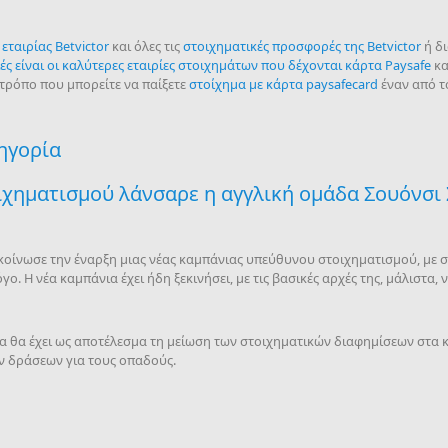
εταιρίας Betvictor
και όλες τις
στοιχηματικές προσφορές της Betvictor
ή δ
ές είναι οι καλύτερες εταιρίες στοιχημάτων που δέχονται κάρτα Paysafe
κα
 τρόπο που μπορείτε να παίξετε
στοίχημα με κάρτα paysafecard
έναν από 
τηγορία
χηματισμού λάνσαρε η αγγλική ομάδα Σουόνσι 
οίνωσε την έναρξη μιας νέας καμπάνιας υπεύθυνου στοιχηματισμού, με 
γο. Η νέα καμπάνια έχει ήδη ξεκινήσει, με τις βασικές αρχές της, μάλιστα,
α θα έχει ως αποτέλεσμα τη μείωση των στοιχηματικών διαφημίσεων στα κ
ών δράσεων για τους οπαδούς.