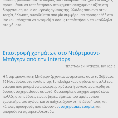
προκειμένου να τοποθετήσουν στοιχήματα ενισχυμένης αξίας στη
διοργάνωση. Και ο σημερινός αγώνας της Ελλάδας απέναντι στην
Τσεχία, άλλωστε, συνοδεύεται από μία συμφέρουσα προσφορά** στο
live και υπόσχεται να ανταμείψει όσους τοποθετήσουν τα κατάλληλα
στοιχήματα.
Επιστροφή χρημάτων στο Ντόρτμουντ-
Μπάγερν από την Intertops
ΤΕΛΕΥΤΑΊΑ ΕΝΗΜΈΡΩΣΗ: 18/11/2016
Η Ντόρτμουντ και η Μπάγερν έρχονται αντιμέτωπες αυτό το Σάββατο,
19 Νοεμβρίου, στο πλαίσιο της Bundesliga και ο αγώνας αποτελεί ένα
ντέρμπι που μπορεί να αποφέρει μικρότερα ή μεγαλύτερα κέρδη σε
όσους στοιχηματίσουν σε αυτό. Οι ευκαιρίες στοιχηματισμού είναι
πολλές, οι αποδόσεις είναι υψηλές, εξαιτίας του αμφίρροπου
χαρακτήρα του αγώνα, και οι παίχτες έχουν στη διάθεσή τους και
κάποιες προσφορές που κάνουν οι
στοιχηματικές εταιρίες
και
μπορούν να τις εκμεταλλευτούν.