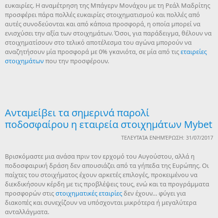
ευκαιρίες. Η αναμέτρηση της Μπάγερν Μονάχου με τη Ρεάλ Μαδρίτης
προσφέρει πάρα πολλές ευκαιρίες στοιχηματισμού και πολλές από
αυτές συνοδεύονται και από κάποια προσφορά, η οποία μπορεί να
ενισχύσει την αξία των στοιχημάτων. Όσοι, για παράδειγμα, θέλουν να
στοιχηματίσουν στο τελικό αποτέλεσμα του αγώνα μπορούν να
αναζητήσουν μία προσφορά με 0% γκανιότα, σε μία από τις
εταιρείες
στοιχημάτων
που την προσφέρουν.
Ανταμείβει τα σημερινά παρολί
ποδοσφαίρου η εταιρεία στοιχημάτων Mybet
ΤΕΛΕΥΤΑΊΑ ΕΝΗΜΈΡΩΣΗ: 31/07/2017
Βρισκόμαστε μια ανάσα πριν τον ερχομό του Αυγούστου, αλλά η
ποδοσφαιρική δράση δεν απουσιάζει από τα γήπεδα της Ευρώπης. Οι
παίχτες του στοιχήματος έχουν αρκετές επιλογές, προκειμένου να
διεκδικήσουν κέρδη με τις προβλέψεις τους, ενώ και τα προγράμματα
προσφορών στις
στοιχηματικές εταιρίες
δεν έχουν… φύγει για
διακοπές και συνεχίζουν να υπόσχονται μικρότερα ή μεγαλύτερα
ανταλλάγματα.