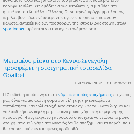
EURO 2016, αλλά και για αυτούς του μπάσκετ, οι οποίοι βλέπουν
κορυφαίες ελληνικές ομάδες να αναμετρώνται για μια θέση στα
ημιτελικά του Κυπέλλου Ελλάδας. Το σημερινό πρόγραμμα, λοιπόν,
περιλαμβάνει δύο ενδιαφέροντες αγώνες, οι οποίοι αποτελούν,
μάλιστα, αντικείμενο των προσφορών της ιστοσελίδας στοιχημάτων
Sportingbet
. Πρόκειται για τον αγώνα ανάμεσα σε Β.
Μειωμένο ρίσκο στο Κένυα-Σενεγάλη
προσφέρει η στοιχηματική ιστοσελίδα
Goalbet
ΤΕΛΕΥΤΑΊΑ ΕΝΗΜΈΡΩΣΗ: 01/07/2019
Η Goalbet, η οποία ανήκει στις
νόμιμες εταιρίες στοιχήματος
της χώρας
μας, δίνει για μια ακόμη φορά στα μέλη της την ευκαιρία να
τοποθετήσουν παρολί στοιχήματα στους αγώνες του Κόπα Άφρικα και
να διεκδικήσουν κέρδη με μειωμένο ρίσκο, χάρη στη σημερινή της
προσφορά. Η συγκεκριμένη προσφορά υπόσχεται να μειώσει το ρίσκο
στοιχηματισμού, χάρη στο γεγονός ότι θα αποζημιώσει τα παρολί που
θα χάσουν υπό συγκεκριμένες προϋποθέσεις.