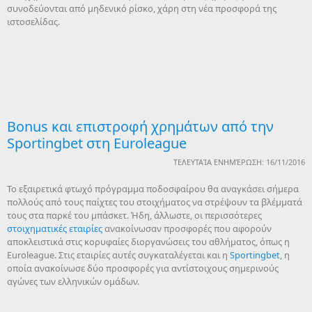
συνοδεύονται από μηδενικό ρίσκο, χάρη στη νέα προσφορά της
ιστοσελίδας.
Bonus και επιστροφή χρημάτων από την
Sportingbet στη Euroleague
ΤΕΛΕΥΤΑΊΑ ΕΝΗΜΈΡΩΣΗ: 16/11/2016
Το εξαιρετικά φτωχό πρόγραμμα ποδοσφαίρου θα αναγκάσει σήμερα
πολλούς από τους παίχτες του στοιχήματος να στρέψουν τα βλέμματά
τους στα παρκέ του μπάσκετ. Ήδη, άλλωστε, οι περισσότερες
στοιχηματικές εταιρίες
ανακοίνωσαν προσφορές που αφορούν
αποκλειστικά στις κορυφαίες διοργανώσεις του αθλήματος, όπως η
Euroleague. Στις εταιρίες αυτές συγκαταλέγεται και η
Sportingbet
, η
οποία ανακοίνωσε δύο προσφορές για αντίστοιχους σημερινούς
αγώνες των ελληνικών ομάδων.