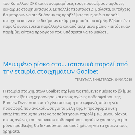
του Κυπέλλου DFB και οι αναμετρήσεις τους προσφέρουν άφθονες
ευκαιρίες στοιχηματισμού. Σε πολλές περιπτώσεις, μάλιστα, οι παίχτες
θα μπορούν να συνδυάσουν τις προβλέψεις τους σε ένα παρολί
στοίχημα και να διεκδικήσουν ακόμη περισσότερα κέρδη. Βέβαια, ένα
παρολί συνοδεύεται παράλληλα και από αυξημένο ρίσκο – εκτός κι αν
παρέμβει κάποια προσφορά που υπόσχεται να το μειώσει.
Μειωμένο ρίσκο στα… ισπανικά παρολί από
την εταιρία στοιχημάτων Goalbet
ΤΕΛΕΥΤΑΊΑ ΕΝΗΜΈΡΩΣΗ: 04/01/2019
Η εταιρία στοιχημάτων Goalbet στρέφει τις επόμενες ημέρες το βλέμμα
της στην Ιβητική χερσόνησο και στους αγώνες ποδοσφαίρου της
Primera Division και αυτό γίνεται ακόμη πιο εμφανές από τη νέα
προσφορά που ανακοίνωσε για τα μέλη της. Η προσφορά αυτή
επιτρέπει στους παίχτες να τοποθετήσουν παρολί μειωμένου ρίσκου
στους αγώνες του ισπανικού ποδοσφαίρου, αφού αν χάσουν για μία
μόνο πρόβλεψη, θα δικαιούνται μια αποζημίωση για τα χαμένα τους
χρήματα.