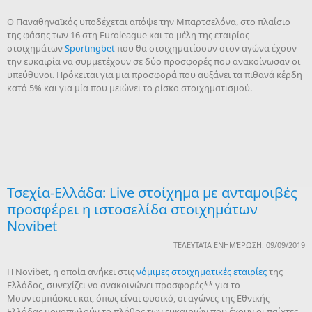
Ο Παναθηναϊκός υποδέχεται απόψε την Μπαρτσελόνα, στο πλαίσιο
της φάσης των 16 στη Euroleague και τα μέλη της εταιρίας
στοιχημάτων
Sportingbet
που θα στοιχηματίσουν στον αγώνα έχουν
την ευκαιρία να συμμετέχουν σε δύο προσφορές που ανακοίνωσαν οι
υπεύθυνοι. Πρόκειται για μια προσφορά που αυξάνει τα πιθανά κέρδη
κατά 5% και για μία που μειώνει το ρίσκο στοιχηματισμού.
Τσεχία-Ελλάδα: Live στοίχημα με ανταμοιβές
προσφέρει η ιστοσελίδα στοιχημάτων
Novibet
ΤΕΛΕΥΤΑΊΑ ΕΝΗΜΈΡΩΣΗ: 09/09/2019
H Novibet, η οποία ανήκει στις
νόμιμες στοιχηματικές εταιρίες
της
Ελλάδος, συνεχίζει να ανακοινώνει προσφορές** για το
Μουντομπάσκετ και, όπως είναι φυσικό, οι αγώνες της Εθνικής
Ελλάδας μονοπωλούν το πλήθος των ευκαιριών που έχουν οι παίχτες,