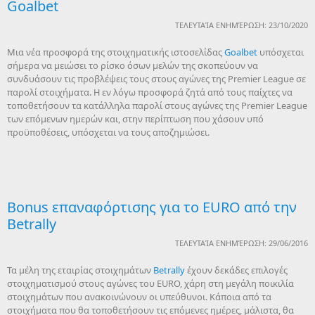
Goalbet
ΤΕΛΕΥΤΑΊΑ ΕΝΗΜΈΡΩΣΗ: 23/10/2020
Μια νέα προσφορά της στοιχηματικής ιστοσελίδας
Goalbet
υπόσχεται
σήμερα να μειώσει το ρίσκο όσων μελών της σκοπεύουν να
συνδυάσουν τις προβλέψεις τους στους αγώνες της Premier League σε
παρολί στοιχήματα. Η εν λόγω προσφορά ζητά από τους παίχτες να
τοποθετήσουν τα κατάλληλα παρολί στους αγώνες της Premier League
των επόμενων ημερών και, στην περίπτωση που χάσουν υπό
προϋποθέσεις, υπόσχεται να τους αποζημιώσει.
Bonus επαναφόρτισης για το EURO από την
Betrally
ΤΕΛΕΥΤΑΊΑ ΕΝΗΜΈΡΩΣΗ: 29/06/2016
Τα μέλη της εταιρίας στοιχημάτων
Betrally
έχουν δεκάδες επιλογές
στοιχηματισμού στους αγώνες του EURO, χάρη στη μεγάλη ποικιλία
στοιχημάτων που ανακοινώνουν οι υπεύθυνοι. Κάποια από τα
στοιχήματα που θα τοποθετήσουν τις επόμενες ημέρες, μάλιστα, θα