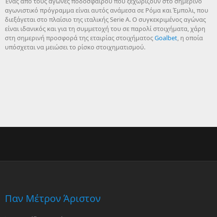
Ένας από τους αγώνες ποδοσφαίρου που ξεχωρίζουν στο σημερινό
αγωνιστικό πρόγραμμα είναι αυτός ανάμεσα σε Ρόμα και Έμπολι, που
διεξάγεται στο πλαίσιο της ιταλικής Serie A. Ο συγκεκριμένος αγώνας
είναι ιδανικός και για τη συμμετοχή του σε παρολί στοιχήματα, χάρη
στη σημερινή προσφορά της εταιρίας στοιχήματος
Goalbet
, η οποία
υπόσχεται να μειώσει το ρίσκο στοιχηματισμού.
Παν Μέτρον Άριστον