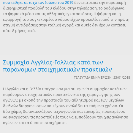
που τέθηκε σε ισχύ τον Ιούλιο του 2019
δεν επιτρέπει την παραμικρή
διαφημιστική προβολή του κλάδου στην τηλεόραση, το ραδιόφωνο,
τα ψηφιακά μέσα και τις αθλητικές εγκαταστάσεις. Η ψήφιση και η
εφαρμογή του συγκεκριμένου νόμου είχαν προκαλέσει από την πρώτη
στιγμή αντιδράσεις στην ιταλική αγορά και αυτές δεν έχουν κοπάσει,
ούτε 8 μήνες μετά.
Συμμαχία Αγγλίας-Γαλλίας κατά των
παράνομων στοιχηματικών πρακτικών
ΤΕΛΕΥΤΑΊΑ ΕΝΗΜΈΡΩΣΗ: 23/01/2018
Η Αγγλία και η Γαλλία υπέγραψαν μια συμφωνία συμμαχίας κατά των
παράνομων στοιχηματικών πρακτικών και της χειραγώγησης των
αγώνων, με σκοπό την προστασία του αθλητισμού και των μεγάλων
διεθνών διοργανώσεων που έχουν αναλάβει τα επόμενα χρόνια. Οι
δύο χώρες θα ανταλλάξουν τεχνογνωσία και εμπειρίες, προκειμένου
να ενισχύσουν τις προσπάθειές τους να εμποδίσουν την χειραγώγηση
αγώνων και τα ύποπτα στοιχήματα.