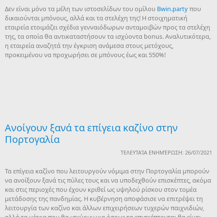
Δεν είναι μόνο τα μέλη των ιστοσελίδων του ομίλου
Bwin.party
που
δικαιούνται μπόνους, αλλά και τα στελέχη της! Η στοιχηματική
εταιρεία ετοιμάζει σχέδια γενναιόδωρων ανταμοιβών προς τα στελέχη
της, τα οποία θα αντικαταστήσουν τα ισχύοντα bonus. Αναλυτικότερα,
η εταιρεία αναζητά την έγκριση ανάμεσα στους μετόχους,
προκειμένου να προχωρήσει σε μπόνους έως και 550%!
Ανοίγουν ξανά τα επίγεια καζίνο στην
Πορτογαλία
ΤΕΛΕΥΤΑΊΑ ΕΝΗΜΈΡΩΣΗ: 26/07/2021
Τα επίγεια καζίνο που λειτουργούν νόμιμα στην Πορτογαλία μπορούν
να ανοίξουν ξανά τις πύλες τους και να υποδεχθούν επισκέπτες, ακόμα
και στις περιοχές που έχουν κριθεί ως υψηλού ρίσκου στον τομέα
μετάδοσης της πανδημίας. Η κυβέρνηση αποφάσισε να επιτρέψει τη
λειτουργία των καζίνο και άλλων επιχειρήσεων τυχερών παιχνιδιών,