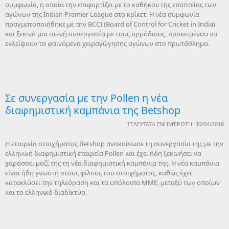
συμφωνία, η οποία την επιφορτίζει με το καθήκον της εποπτείας των
αγώνων της Indian Premier League στο κρίκετ. Η νέα συμφωνία
πραγματοποιήθηκε με την BCCI (Board of Control for Cricket in India)
και ξεκινά μια στενή συνεργασία με τους αρμόδιους, προκειμένου να
εκλείψουν τα φαινόμενα χειραγώγησης αγώνων στο πρωτάθλημα.
Σε συνεργασία με την Pollen η νέα
διαφημιστική καμπάνια της Betshop
ΤΕΛΕΥΤΑΊΑ ΕΝΗΜΈΡΩΣΗ: 30/04/2018
H εταιρεία στοιχήματος Betshop ανακοίνωσε τη συνεργασία της με την
ελληνική διαφημιστική εταιρεία Pollen και έχει ήδη ξεκινήσει να
χαράσσει μαζί της τη νέα διαφημιστική καμπάνια της. Η νέα καμπάνια
είναι ήδη γνωστή στους φίλους του στοιχήματος, καθώς έχει
κατακλύσει την τηλεόραση και τα υπόλοιπα ΜΜΕ, μεταξύ των οποίων
και το ελληνικό διαδίκτυο.