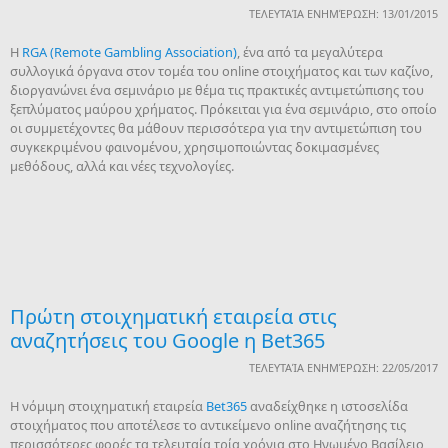
ΤΕΛΕΥΤΑΊΑ ΕΝΗΜΈΡΩΣΗ: 13/01/2015
Η
RGA (Remote Gambling Association)
, ένα από τα μεγαλύτερα
συλλογικά όργανα στον τομέα του online στοιχήματος και των καζίνο,
διοργανώνει ένα σεμινάριο με θέμα τις πρακτικές αντιμετώπισης του
ξεπλύματος μαύρου χρήματος. Πρόκειται για ένα σεμινάριο, στο οποίο
οι συμμετέχοντες θα μάθουν περισσότερα για την αντιμετώπιση του
συγκεκριμένου φαινομένου, χρησιμοποιώντας δοκιμασμένες
μεθόδους, αλλά και νέες τεχνολογίες.
Πρώτη στοιχηματική εταιρεία στις
αναζητήσεις του Google η Bet365
ΤΕΛΕΥΤΑΊΑ ΕΝΗΜΈΡΩΣΗ: 22/05/2017
Η νόμιμη στοιχηματική εταιρεία
Bet365
αναδείχθηκε η ιστοσελίδα
στοιχήματος που αποτέλεσε το αντικείμενο online αναζήτησης τις
περισσότερες φορές τα τελευταία τρία χρόνια στο Ηνωμένο Βασίλειο,