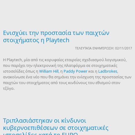
Ενισχύει την προστασία των παιχτών
στοιχήματος η Playtech
ΤΕΛΕΥΤΑΊΑ ΕΝΗΜΈΡΩΣΗ: 02/11/2017
Η Playtech, μία από τις κορυφαίες εταιρείες σχεδιασμού λογισμικού,
που παρέχει την ηλεκτρονική της πλατφόρμα σε στοιχηματικές
ιστοσελίδες όπως η
William Hill
, η
Paddy Power
και η
Ladbrokes
,
ανακοίνωσε ένα νέο που θα σημάνει την ενίσχυση της προστασίας των
παιχτών του στοιχήματος από τους κινδύνους του εθισμού στον
τζόγο.
Τριπλασιάστηκαν οι κίνδυνοι
κυβερνοεπιθέσεων σε στοιχηματικές
ιστοσελίδες κατά το EURO