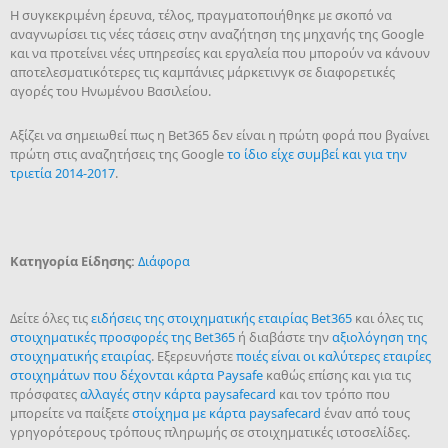
Η συγκεκριμένη έρευνα, τέλος, πραγματοποιήθηκε με σκοπό να
αναγνωρίσει τις νέες τάσεις στην αναζήτηση της μηχανής της Google
και να προτείνει νέες υπηρεσίες και εργαλεία που μπορούν να κάνουν
αποτελεσματικότερες τις καμπάνιες μάρκετινγκ σε διαφορετικές
αγορές του Ηνωμένου Βασιλείου.
Αξίζει να σημειωθεί πως η Bet365 δεν είναι η πρώτη φορά που βγαίνει
πρώτη στις αναζητήσεις της Google
το ίδιο είχε συμβεί και για την
τριετία 2014-2017
.
Κατηγορία Είδησης:
Διάφορα
Δείτε όλες τις
ειδήσεις της στοιχηματικής εταιρίας Bet365
και όλες τις
στοιχηματικές προσφορές της Bet365
ή διαβάστε την
αξιολόγηση της
στοιχηματικής εταιρίας
. Εξερευνήστε
ποιές είναι οι καλύτερες εταιρίες
στοιχημάτων που δέχονται κάρτα Paysafe
καθώς επίσης και για τις
πρόσφατες
αλλαγές στην κάρτα paysafecard
και τον τρόπο που
μπορείτε να παίξετε
στοίχημα με κάρτα paysafecard
έναν από τους
γρηγορότερους τρόπους πληρωμής σε στοιχηματικές ιστοσελίδες.