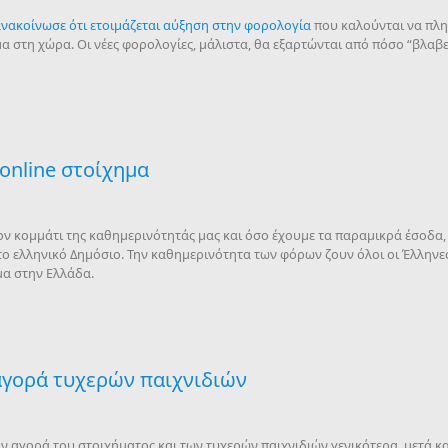
νακοίνωσε ότι ετοιμάζεται αύξηση στην φορολογία
που καλούνται να πλη
μα στη χώρα. Οι νέες φορολογίες, μάλιστα, θα εξαρτώνται από πόσο “βλαβ
online στοίχημα
ον κομμάτι της καθημερινότητάς μας και όσο έχουμε τα παραμικρά έσοδα,
 ελληνικό Δημόσιο. Την καθημερινότητα των φόρων ζουν όλοι οι Έλληνες 
μα στην Ελλάδα.
 αγορά τυχερών παιχνιδιών
την αγορά του στοιχήματος και των τυχερών παιχνιδιών γενικότερα, μετά κ