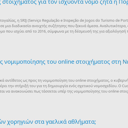
 στοιχήματος για τον ισχύοντα νόμο ζητά η Πο
γαλίας, η SRIJ (Serviço Regulação e Inspeção de Jogos do Turismo de Por
 σε μια διαδικασία ανοιχτής συζήτησης που ξεκινά άμεσα. Αναλυτικότερα, 
όμο που ισχύει από το 2016, σύμφωνα με τη δέσμευσή της για αξιολόγησή 
ς νομιμοποίησης του online στοιχήματος στη Ν
ά αντίθετος ως προς τη νομιμοποίηση του online στοιχήματος, ο κυβερνήτ
ρει την στήριξή του για τη δημιουργία ενός σχετικού νομοσχεδίου. Ο Cuo
ται να ανακοινώσει πως τάσσεται υπέρ της νομιμοποίησης του online στοι
ν χορηγιών στα γαελικά αθλήματα;