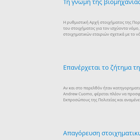
Τη γνώμη της βιομηχανίας
Η ρυθμιστική Αρχή στοιχήματος της Πορτο
του στοιχήματος για τον ισχύοντα νόμο,
στοιχηματικών εταιριών σχετικά με το ν
Επανέρχεται το ζήτημα τη
Αν και στο παρελθόν ήταν κατηγορηματικ
Andrew Cuomo, φέρεται πλέον να προσφέ
Εκπροσώπους της Πολιτείας και αναμένε
Απαγόρευση στοιχηματικώ