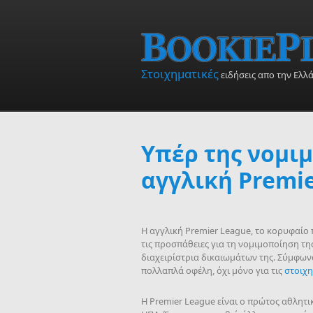
Skip to main content
Στοιχηματικές
ειδήσεις απο την Ελλ
Υπέρ της νομι
αγγλική Premi
Η αγγλική Premier League, το κορυφαίο
τις προσπάθειες για τη νομιμοποίηση της
διαχειρίστρια δικαιωμάτων της. Σύμφωνα
πολλαπλά οφέλη, όχι μόνο για τις
στοιχη
Η Premier League είναι ο πρώτος αθλητι