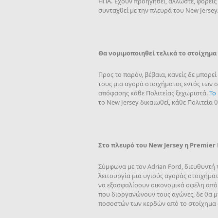
ΗΠΑ. Έχουν προηγηθεί, άλλωστε, φορείς
συνταχθεί με την πλευρά του New Jersey
Θα νομιμοποιηθεί τελικά το στοίχημα
Προς το παρόν, βέβαια, κανείς δε μπορεί
τους μια αγορά στοιχήματος εντός των σ
απόφασης κάθε Πολιτείας ξεχωριστά.
Το
το New Jersey δικαιωθεί, κάθε Πολιτεία 
Στο
πλευρό
του New Jersey
η Premier
Σύμφωνα με τον Adrian Ford, διευθυντή τ
λειτουργία μια υγιούς αγοράς στοιχήματ
να εξασφαλίσουν οικονομικά οφέλη από 
που διοργανώνουν τους αγώνες, δε θα μπ
ποσοστών των κερδών από το στοίχημα 