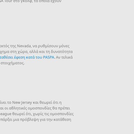
GA Tour στο γκολφ, τα οποία έχουν
, εκτός της Nevada, να ρυθμίσουν μόνες
ίχημα στη χώρα, αλλά και τη δυνατότητα
αταθέσει έφεση κατά του PASPA
. Αν τελικά
υ στοιχήματος.
νει το New Jersey και θεωρεί ότι η
αι οι αθλητικές ομοσπονδίες θα πρέπει
ague θεωρεί ότι, χωρίς τις ομοσπονδίες
υπάρξει μια πρόβλεψη για την κατάθεση