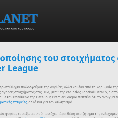
άδα και όλο τον κόσμο
μοποίησης του στοιχήματος 
er League
 πρωτάθλημα ποδοσφαίρου της Αγγλίας, αλλά και ένα από τα κορυφαία τη
 αγοράς στοιχήματος στις ΗΠΑ, μέσω της εταιρείας Football DataCo, η οπο
 με τον υπεύθυνο της DataCo, η Premier League πιστεύει ότι το άνοιγμα τ
ματικές εταιρείες
, αλλά και για τον αθλητισμό.
κός φορέας του εξωτερικού που έχει πάρει θέση στο ζήτημα της ενδεχόμε