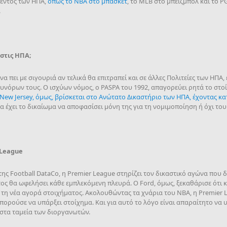
 εντός των ΗΠΑ,
όπως το NBA στο μπάσκετ
, το MLB στο μπέιζμπολ και το P
.
 στις ΗΠΑ;
 να πει με σιγουριά αν τελικά θα επιτραπεί και σε άλλες Πολιτείες των ΗΠΑ
υνόρων τους. Ο ισχύων νόμος, ο PASPA του 1992, απαγορεύει ρητά το στο
 New Jersey, όμως, βρίσκεται στο Ανώτατο Δικαστήριο των ΗΠΑ, έχοντας κ
θα έχει το δικαίωμα να αποφασίσει μόνη της για τη νομιμοποίηση ή όχι το
 League
ης Football DataCo, η Premier League στηρίζει τον δικαστικό αγώνα που δί
ος θα ωφελήσει κάθε εμπλεκόμενη πλευρά. Ο Ford, όμως, ξεκαθάρισε ότι κ
τη νέα αγορά στοιχήματος. Ακολουθώντας τα χνάρια του NBA, η Premier Le
ορούσε να υπάρξει στοίχημα. Και για αυτό το λόγο είναι απαραίτητο να 
στα ταμεία των διοργανωτών.