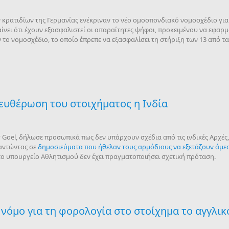
κρατιδίων της Γερμανίας ενέκριναν το νέο ομοσπονδιακό νομοσχέδιο για
ίνει ότι έχουν εξασφαλιστεί οι απαραίτητες ψήφοι, προκειμένου να εφαρμο
ν το νομοσχέδιο, το οποίο έπρεπε να εξασφαλίσει τη στήριξη των 13 από τ
ευθέρωση του στοιχήματος η Ινδία
y Goel, δήλωσε προσωπικά πως δεν υπάρχουν σχέδια από τις ινδικές Αρχέ
παντώντας σε
δημοσιεύματα που ήθελαν τους αρμόδιους να εξετάζουν άμε
ο υπουργείο Αθλητισμού δεν έχει πραγματοποιήσει σχετική πρόταση.
 νόμο για τη φορολογία στο στοίχημα το αγγλι