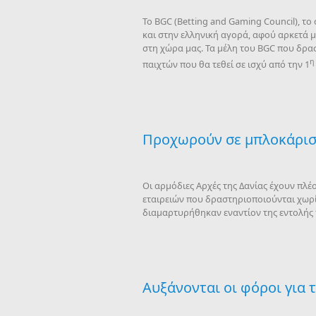
Το BGC (Betting and Gaming Council), τ
και στην ελληνική αγορά, αφού αρκετά μέ
στη χώρα μας. Τα μέλη του BGC που δρα
η
παιχτών που θα τεθεί σε ισχύ από την 1
Προχωρούν σε μπλοκάρισμ
Οι αρμόδιες Αρχές της Δανίας έχουν πλ
εταιρειών που δραστηριοποιούνται χωρίς
διαμαρτυρήθηκαν εναντίον της εντολής 
Αυξάνονται οι φόροι για 