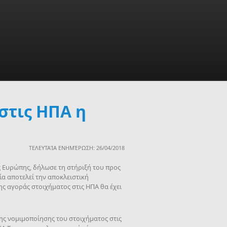
στις ΗΠΑ η
ΤΕΛΕΥΤΑΊΑ ΕΝΗΜΈΡΩΣΗ: 26/04/2018
ς Ευρώπης, δήλωσε τη στήριξή του προς
ία αποτελεί την αποκλειστική
ης αγοράς στοιχήματος στις ΗΠΑ θα έχει
νης νομιμοποίησης του στοιχήματος στις