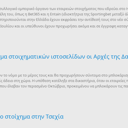
ο συλλογικό εμπορικό όργανο των εταιρειών στοιχήματος που εδρεύει στο
λη του, όπως η Bet365 και η Entain (ιδιοκτήτρια της Sportingbet μεταξύ 
στηριποιούνται στην Ελλάδα έχουν εκφράσει την αντίθεσή τους στο νέο 
Ιουλίου και οι υπεύθυνοι έχουν προχωρήσει ακόμα και σε έγγραφη καταγ
α στοιχηματικών ιστοσελίδων οι Αρχές της Δα
έον το νόμο με το μέρος τους και θα προχωρήσουν σύντομα στο μπλοκάρι
 άδεια στη χώρα. Η υπόθεση κατέληξε στα δικαστήρια, όταν οι εταιρείες
που έλαβαν τον περασμένο Οκτώβριο, προκειμένου να μπλοκάρουν τις πα
το στοίχημα στην Τσεχία