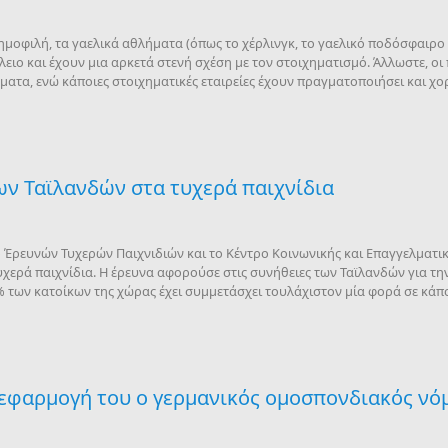
δημοφιλή, τα γαελικά αθλήματα (όπως το χέρλινγκ, το γαελικό ποδόσφαιρο κ
ειο και έχουν μια αρκετά στενή σχέση με τον στοιχηματισμό. Άλλωστε, ο
ατα, ενώ κάποιες στοιχηματικές εταιρείες έχουν πραγματοποιήσει και χορ
ων Ταϊλανδών στα τυχερά παιχνίδια
 Έρευνών Τυχερών Παιχνιδιών και το Κέντρο Κοινωνικής και Επαγγελματική
χερά παιχνίδια. Η έρευνα αφορούσε στις συνήθειες των Ταϊλανδών για τ
 των κατοίκων της χώρας έχει συμμετάσχει τουλάχιστον μία φορά σε κάπο
 εφαρμογή του ο γερμανικός ομοσπονδιακός νόμ