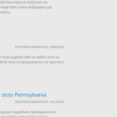
ήδη ξεκινήσει να συζητούν τις
ridge Park Casino διεξήγαγαν μία
οίησης.
ΤΕΛΕΥΤΑΊΑ ΕΝΗΜΈΡΩΣΗ: 20/06/2018
 είναι εμφανές από τα σχέδιά τους να
όθεσή τους να προχωρήσουν σε αρκετούς
 στην Pennsylvania
ΤΕΛΕΥΤΑΊΑ ΕΝΗΜΈΡΩΣΗ: 14/12/2020
τυχερών παιχνιδιών, προκειμένου να
και πολλές επιχειρήσεις έχουν