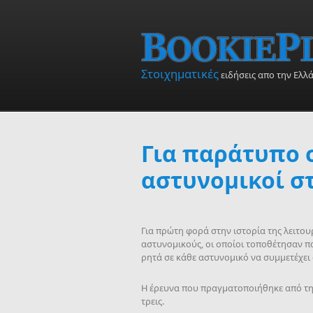
Skip to main content
Στοιχηματικές
ειδήσεις απο την Ελλ
Για παράτυπο 
αστυνομικοί σ
Για πρώτη φορά στην ιστορία της λειτου
αστυνομικούς, οι οποίοι τοποθέτησαν π
ρητά σε κάθε αστυνομικό να συμμετέχει σ
Η έρευνα που πραγματοποιήθηκε από την
τρεις.