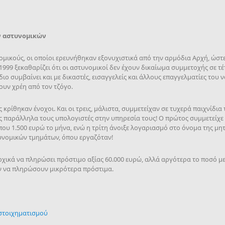
ν αστυνομικών
μικούς, οι οποίοι ερευνήθηκαν εξονυχιστικά από την αρμόδια Αρχή, ώστε
1999 ξεκαθαρίζει ότι οι αστυνομικοί δεν έχουν δικαίωμα συμμετοχής σε τέ
διο συμβαίνει και με δικαστές, εισαγγελείς και άλλους επαγγελματίες του
ουν χρέη από τον τζόγο.
 κρίθηκαν ένοχοι. Και οι τρεις, μάλιστα, συμμετείχαν σε τυχερά παιχνίδι
ς παράλληλα τους υπολογιστές στην υπηρεσία τους! Ο πρώτος συμμετείχε σ
που 1.500 ευρώ το μήνα, ενώ η τρίτη άνοιξε λογαριασμό στο όνομα της μητ
τυνομικών τμημάτων, όπου εργαζόταν!
χικά να πληρώσει πρόστιμο αξίας 60.000 ευρώ, αλλά αργότερα το ποσό μει
ν να πληρώσουν μικρότερα πρόστιμα.
 στοιχηματισμού