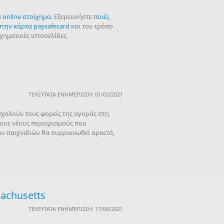
α
online στοίχημα
. Εξερευνήστε
ποιές
στην κάρτα paysafecard
και τον τρόπο
ηματικές ιστοσελίδες.
ΤΕΛΕΥΤΑΊΑ ΕΝΗΜΈΡΩΣΗ: 01/02/2021
σχολούν τους φορείς της αγοράς στη
τους νέους περιορισμούς που
ών παιχνιδιών θα συρρικνωθεί αρκετά,
achusetts
ΤΕΛΕΥΤΑΊΑ ΕΝΗΜΈΡΩΣΗ: 17/06/2021