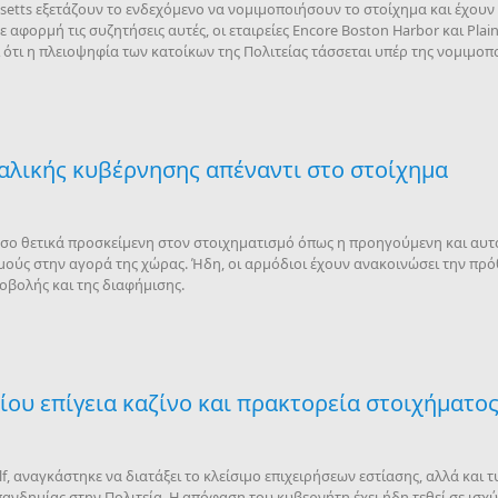
setts εξετάζουν το ενδεχόμενο να νομιμοποιήσουν το στοίχημα και έχουν 
αφορμή τις συζητήσεις αυτές, οι εταιρείες Encore Boston Harbor και Plain
ότι η πλειοψηφία των κατοίκων της Πολιτείας τάσσεται υπέρ της νομιμοπ
ταλικής κυβέρνησης απέναντι στο στοίχημα
τόσο θετικά προσκείμενη στον στοιχηματισμό όπως η προηγούμενη και αυτό
ούς στην αγορά της χώρας. Ήδη, οι αρμόδιοι έχουν ανακοινώσει την πρ
οβολής και της διαφήμισης.
ρίου επίγεια καζίνο και πρακτορεία στοιχήματος
f, αναγκάστηκε να διατάξει το κλείσιμο επιχειρήσεων εστίασης, αλλά και 
νδημίας στην Πολιτεία. Η απόφαση του κυβερνήτη έχει ήδη τεθεί σε ισχύ 