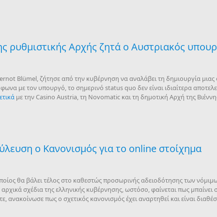
ης ρυθμιστικής Αρχής ζητά ο Αυστριακός υπου
rnot Blümel, ζήτησε από την κυβέρνηση να αναλάβει τη δημιουργία μιας 
ωνα με τον υπουργό, το σημερινό status quo δεν είναι ιδιαίτερα αποτελε
ετικά
με την Casino Austria, τη Novomatic και τη δημοτική Αρχή της Βιέννη
ούλευση ο Κανονισμός για το online στοίχημα
 οποίος θα βάλει τέλος στο καθεστώς προσωρινής αδειοδότησης των νόμιμω
αρχικά σχέδια της ελληνικής κυβέρνησης, ωστόσο, φαίνεται πως μπαίνει στη
τε, ανακοίνωσε πως ο σχετικός κανονισμός έχει αναρτηθεί και είναι διαθ