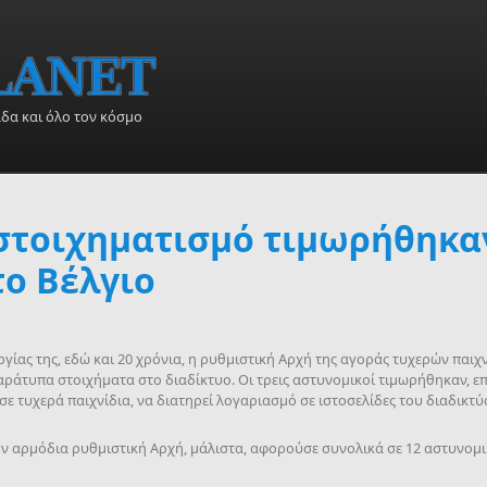
άδα και όλο τον κόσμο
στοιχηματισμό τιμωρήθηκαν
το Βέλγιο
ργίας της, εδώ και 20 χρόνια, η ρυθμιστική Αρχή της αγοράς τυχερών παιχ
αράτυπα στοιχήματα στο διαδίκτυο. Οι τρεις αστυνομικοί τιμωρήθηκαν, επ
ε τυχερά παιχνίδια, να διατηρεί λογαριασμό σε ιστοσελίδες του διαδικτύου
 αρμόδια ρυθμιστική Αρχή, μάλιστα, αφορούσε συνολικά σε 12 αστυνομι