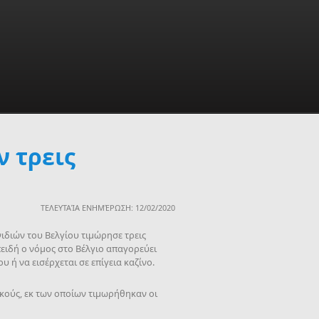
 τρεις
ΤΕΛΕΥΤΑΊΑ ΕΝΗΜΈΡΩΣΗ: 12/02/2020
νιδιών του Βελγίου τιμώρησε τρεις
ειδή ο νόμος στο Βέλγιο απαγορεύει
 ή να εισέρχεται σε επίγεια καζίνο.
κούς, εκ των οποίων τιμωρήθηκαν οι