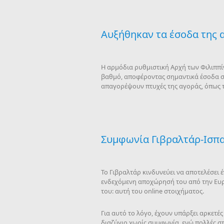
Αυξήθηκαν τα έσοδα της 
Η αρμόδια ρυθμιστική Αρχή των Φιλιππί
βαθμό, αποφέροντας σημαντικά έσοδα στ
απαγορέψουν πτυχές της αγοράς, όπως τ
Συμφωνία Γιβραλτάρ-Ισπαν
Το Γιβραλτάρ κινδυνεύει να αποτελέσει 
ενδεχόμενη αποχώρησή του από την Ευρω
του: αυτή του online στοιχήματος.
Για αυτό το λόγο, έχουν υπάρξει αρκετέ
διαζύγιο χωρίς συμφωνία, ενώ πολλές στ