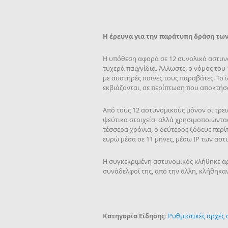
Η έρευνα για την παράτυπη δράση τω
Η υπόθεση αφορά σε 12 συνολικά αστυνο
τυχερά παιχνίδια. Άλλωστε, ο νόμος του 
με αυστηρές ποινές τους παραβάτες. Το ί
εκβιάζονται, σε περίπτωση που αποκτήσ
Από τους 12 αστυνομικούς μόνον οι τρεις
ψεύτικα στοιχεία, αλλά χρησιμοποιώντα
τέσσερα χρόνια, ο δεύτερος ξόδευε περί
ευρώ μέσα σε 11 μήνες, μέσω IP των ασ
Η συγκεκριμένη αστυνομικός κλήθηκε αρ
συνάδελφοί της, από την άλλη, κλήθηκα
Κατηγορία Είδησης:
Ρυθμιστικές αρχές