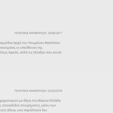
ΤΕΛΕΥΤΑΊΑ ΕΝΗΜΈΡΩΣΗ: 30/06/2017
ν αρμόδια Αρχή του Ηνωμένου Βασιλείου
σιεύματα, οι υπεύθυνοι της
όπως όφειλε, αλλά τις πέταξαν σαν κοινά
ΤΕΛΕΥΤΑΊΑ ΕΝΗΜΈΡΩΣΗ: 22/03/2018
ιχηματισμού με έδρα στη Βόρεια Ελλάδα
ς ιστοσελίδες στοιχήματος, μέσω των
ίτητη άδεια, ενώ παράλληλα δεν