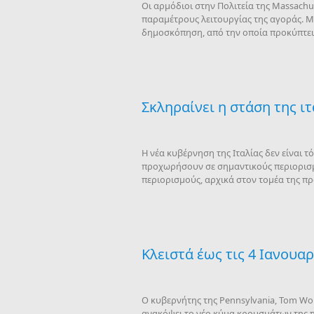
Οι αρμόδιοι στην Πολιτεία της Massachu
παραμέτρους λειτουργίας της αγοράς. Με 
δημοσκόπηση, από την οποία προκύπτει 
Σκληραίνει η στάση της ι
Η νέα κυβέρνηση της Ιταλίας δεν είναι 
προχωρήσουν σε σημαντικούς περιορισμ
περιορισμούς, αρχικά στον τομέα της πρ
Κλειστά έως τις 4 Ιανουα
Ο κυβερνήτης της Pennsylvania, Tom Wol
ανακόψει το νέο κύμα κρουσμάτων της πα