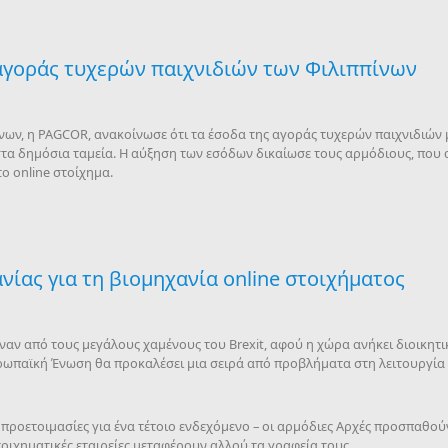
αγοράς τυχερών παιχνιδιών των Φιλιππίνων
νων, η PAGCOR, ανακοίνωσε ότι τα έσοδα της αγοράς τυχερών παιχνιδιών
α δημόσια ταμεία. Η αύξηση των εσόδων δικαίωσε τους αρμόδιους, που αν
ο online στοίχημα.
ίας για τη βιομηχανία online στοιχήματος
έναν από τους μεγάλους χαμένους του Brexit, αφού η χώρα ανήκει διοικητι
παϊκή Ένωση θα προκαλέσει μια σειρά από προβλήματα στη λειτουργία μ
ς προετοιμασίες για ένα τέτοιο ενδεχόμενο – οι αρμόδιες Αρχές προσπαθο
οιχηματικές εταιρείες μεταφέρουν αλλού τα γραφεία τους.