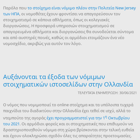
Παρόλο που
το στοίχημα είναι νόμιμο πλέον στην Πολιτεία New Jersey
των ΗΠΑ
, οι νομοθέτες έχουν φροντίσει να απαγορεύσουν τον
στοιχηματισμό σε κάποια αθλήματα, όπως οι κολεγιακές
διοργανώσεις. Η προσφορά υπηρεσιών στοιχηματισμού σε
απαγορευμένα αθλήματα και διοργανώσεις θα συνοδεύεται σύντομα
και από αυστηρές ποινές, καθώς οι αρμόδιοι ετοιμάζουν ένα νέο
νομοσχέδιο, ακριβώς για αυτόν τον λόγο.
Αυξάνονται τα έξοδα των νόμιμων
στοιχηματικών ιστοσελίδων στην Ολλανδία
ΤΕΛΕΥΤΑΊΑ ΕΝΗΜΈΡΩΣΗ: 30/06/2021
Ο νόμος που νομιμοποιεί τo online στοίχημα και τα υπόλοιπα τυχερά
παιχνίδια του διαδικτύου στην Ολλανδία έχει τεθεί σε ισχύ, αλλά το
η
ντεμπούτο της αγοράς
έχει προγραμματιστεί για την 1
Οκτωβρίου
του 2021
. Οι αρμόδιοι φορείς και οι στοιχηματικές που επιθυμούν να
δραστηριοποιηθούν νόμιμα στη χώρα βρίσκονται στην τελική ευθεία
και έχουν ολοκληρώσει σχεδόν όλες τις απαραίτητες προετοιμασίες.