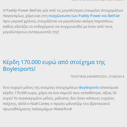
Η Paddy Power BetFair, μία από τις μεγαλύτερες εταιρείες στοιχημάτων
παγκοσμίως, χάρη και στη
συγχώνευση των Paddy Power και BetFair
πριν μερικά χρόνια, ετοιμάζεται να μεγαλώσει ακόμη παραπάνω,
καθώς εξετάζει το ενδεχόμενο να συγχωνευθεί με έναν από τους
μεγαλύτερους ανταγωνιστές της!
Κέρδη 170.000 ευρώ από στοίχημα της
Boylesports!
ΤΕΛΕΥΤΑΊΑ ΕΝΗΜΈΡΩΣΗ: 27/08/2014
Ένα τυχερό μέλος της εταιρίας στοιχημάτων
Boylesports
αποκόμισε
κέρδη 170.000 ευρώ, χάρη σε ένα παρολί που τοποθέτησε, αξίας 50
ευρώ! Το συγκεκριμένο μέλος, μάλιστα, δεν ήταν κάποιος τυχαίος
παίχτης, αλλά ο Niall Carew, ο πρώην μάνατζερ του βρετανικού
πρωταθλήματος παλαιμάχων Waterford!