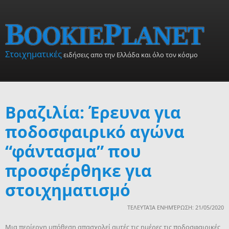
Skip to main content
Στοιχηματικές
ειδήσεις απο την Ελλάδα και όλο τον κόσμο
Βραζιλία: Έρευνα για
ποδοσφαιρικό αγώνα
“φάντασμα” που
προσφέρθηκε για
στοιχηματισμό
ΤΕΛΕΥΤΑΊΑ ΕΝΗΜΈΡΩΣΗ: 21/05/2020
Μια περίεργη υπόθεση απασχολεί αυτές τις ημέρες τις ποδοσφαιρικές