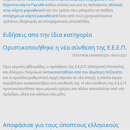
δέχονται κάρτα Paysafe
καθώς επίσης και για τις πρόσφατες
αλλαγές
στην κάρτα paysafecard
και τον τρόπο που μπορείτε να παίξετε
στοίχημα με κάρτα paysafecard
έναν από τους γρηγορότερους
τρόπους πληρωμής σε στοιχηματικές ιστοσελίδες.
Ειδήσεις απο την ίδια κατηγορία
Οριστικοποιήθηκε η νέα σύνθεση της Ε.Ε.Ε.Π.
ΤΕΛΕΥΤΑΊΑ ΕΝΗΜΈΡΩΣΗ: 06/01/2021
Πριν μερικές εβδομάδες, ο πρόεδρος της Ε.Ε.Ε.Π. (Επιτροπή Εποπτείας
και Ελέγχου Παιγνίων)
αντικαταστάθηκε από τον Δημήτρη Ντζανάτο
και η αρμόδια ρυθμιστική Αρχή πέρασε σε νέα εποχή, η οποία έφερε
παράλληλα ανακατατάξεις στη σύνθεσή της. Η νέα σύνθεση της Ε.Ε.Ε.Π.
οριστικοποιήθηκε πριν μερικές ημέρες και πλέον αποτελείται από νέο
πρόεδρο, αλλά και κάποια νέα μέλη.
Αποφάσισε για τους ύποπτους ελληνικούς