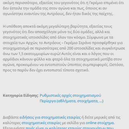
ακόμη περισσότερο, εξαιτίας του γεγονότος ότι η Γκρέμιο επιμένει ότι
δεν έστειλε την ομάδα της στον αγώνα και πως, όποιος κι αν
αγωνίστηκε εναντίον της Αντράους, δεν ήταν δικός της παίχτης.
Η υπόθεση αποκτά ακόμη μεγαλύτερη βαρύτητα, εξαιτίας τους
γεγονότος ότι δεν απασχόλησε μόνο τις δύο ομάδες, αλλά και
στοιχηματικές ιστοσελίδες από όλον τον κόσμο. Σύμφωνα με τα
στοιχεία των Αρχών, το Αντράους – Γκρέμιο Σεράνο προσφέρθηκε για
στοιχηματισμό σε περισσότερες από 200 ιστοσελίδες και συγκέντρωσε
άνω των 1,5 εκατομμυρίων ευρώ! Αυτός είναι και ο λόγος που οι
αρμόδιοι κάνουν φύλλο και φτερό όλα τα στοιχηματικά μοτίβα στον
αγώνα, προκειμένου να εντοπιστούν ύποπτες συμπεριφορές. Ωστόσο,
προς το παρόν δεν έχει εντοπιστεί τίποτα σχετικό.
Κατηγορία Είδησης:
Ρυθμιστικές αρχές στοιχηματισμού
Περίεργα (αθλήματα, στοιχήματα, …)
Διαβάστε
ειδήσεις για στοιχηματικές εταιρίες
ή δείτε μερικές από τις
καλύτερες
στοιχηματικές εταιρίες
με σελίδα για
online στοίχημα
.
Εξερευνήστε
ποιές είναι οι καλύτερες εταιρίες στοιχημάτων που