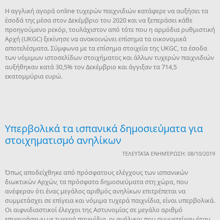
Η αγγλική αγορά online τυχερών παιχνιδιών κατάφερε να αυξήσει τα
έσοδά της μέσα στον Δεκέμβριο του 2020 και να ξεπεράσει κάθε
προηγούμενο ρεκόρ, τουλάχιστον από τότε που η αρμόδια ρυθμιστική
Αρχή (UKGC) ξεκίνησε να ανακοινώνει επίσημα τα οικονομικά
αποτελέσματα. Σύμφωνα με τα επίσημα στοιχεία της UKGC, τα έσοδα
των νόμιμων ιστοσελίδων στοιχήματος και άλλων τυχερών παιχνιδιών
αυξήθηκαν κατά 30,5% τον Δεκέμβριο και άγγιξαν τα 714,5
εκατομμύρια ευρώ.
Υπερβολικά τα ισπανικά δημοσιεύματα για
στοιχηματισμό ανηλίκων
ΤΕΛΕΥΤΑΊΑ ΕΝΗΜΈΡΩΣΗ: 08/10/2019
Όπως αποδείχθηκε από πρόσφατους ελέγχους των ισπανικών
διωκτικών Αρχών, τα πρόσφατα δημοσιεύματα στη χώρα, που
ανέφεραν ότι ένας μεγάλος αριθμός ανηλίκων επιτρέπεται να
συμμετάσχει σε επίγεια και νόμιμα τυχερά παιχνίδια, είναι υπερβολικά.
Οι αιφνιδιαστικοί έλεγχοι της Αστυνομίας σε μεγάλο αριθμό
επιχειρήσεων με τυχερά παιχνίδια, οι ανήλικοι που συμμετείχαν ήταν