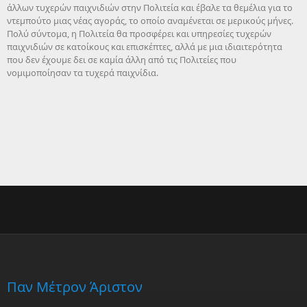
άλλων τυχερών παιχνιδιών στην Πολιτεία και έβαλε τα θεμέλια για το
ντεμπούτο μιας νέας αγοράς, το οποίο αναμένεται σε μερικούς μήνες.
Πολύ σύντομα, η Πολιτεία θα προσφέρει και υπηρεσίες τυχερών
παιχνιδιών σε κατοίκους και επισκέπτες, αλλά με μια ιδιαιτερότητα
που δεν έχουμε δει σε καμία άλλη από τις Πολιτείες που
νομιμοποίησαν τα τυχερά παιχνίδια.
Παν Μέτρον Άριστον