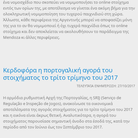
ένα νομοσχέδιο που σκοπεύει να νομιμοποιήσει το online στοίχημα
εντός των ορίων της, με αποτέλεσμα να γίνεται ένα ακόμη βήμα για την
ολοκληρωτική νομιμοποίηση του τυχερού παιχνιδιού στη χώρα.
Άλλωστε, κάθε περιφέρεια της Αργεντινής μπορεί να αποφασίζει μόνη
της για το αν θα νομιμοποιεί ή όχι τυχερά παιχνίδια όπως το online
στοίχημα και δεν αποκλείεται να ακολουθήσουν το παράδειγμα της
Mendoza κι άλλες περιφέρειες.
Κερδοφόρα η πορτογαλική αγορά του
στοιχήματος το τρίτο τρίμηνο του 2017
ΤΕΛΕΥΤΑΊΑ ΕΝΗΜΈΡΩΣΗ: 27/10/2017
Η αρμόδια ρυθμιστική Αρχή της Πορτογαλίας, η SRIJ (Serviço de
Regulação e Inspeção de Jogos), ανακοίνωσε τα οικονομικά
αποτελέσματα της αγοράς στοιχήματος για το τρίτο τρίμηνο του 2017
και η εικόνα είναι άκρως θετική. Αναλυτικότερα, η αγορά του
στοιχήματος παρουσίασε σημαντική άνοδο στα έσοδά της, κατά την
περίοδο από τον Ιούνιο έως τον Σεπτέμβριο του 2017.