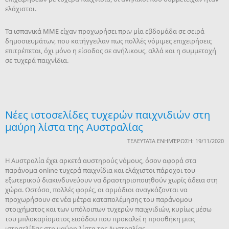
ελάχιστοι.
Τα ισπανικά ΜΜΕ είχαν προχωρήσει πριν μία εβδομάδα σε σειρά
δημοσιευμάτων, που κατήγγειλαν πως πολλές νόμιμες επιχειρήσεις
επιτρέπεται, όχι μόνο η είσοδος σε ανήλικους, αλλά και η συμμετοχή
σε τυχερά παιχνίδια.
Νέες ιστοσελίδες τυχερών παιχνιδιών στη
μαύρη λίστα της Αυστραλίας
ΤΕΛΕΥΤΑΊΑ ΕΝΗΜΈΡΩΣΗ: 19/11/2020
Η Αυστραλία έχει αρκετά αυστηρούς νόμους, όσον αφορά στα
παράνομα online τυχερά παιχνίδια και ελάχιστοι πάροχοι του
εξωτερικού διακινδυνεύουν να δραστηριοποιηθούν χωρίς άδεια στη
χώρα. Ωστόσο, πολλές φορές, οι αρμόδιοι αναγκάζονται να
προχωρήσουν σε νέα μέτρα καταπολέμησης του παράνομου
στοιχήματος και των υπόλοιπων τυχερών παιχνιδιών, κυρίως μέσω
του μπλοκαρίσματος εισόδου που προκαλεί η προσθήκη μιας
ιστοσελίδας στη μαύρη λίστα της Αυστραλίας.