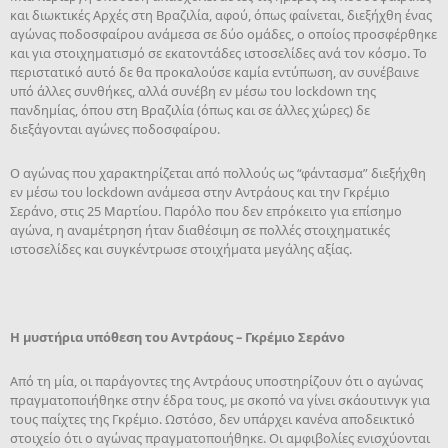
και διωκτικές Αρχές στη Βραζιλία, αφού, όπως φαίνεται, διεξήχθη ένας
αγώνας ποδοσφαίρου ανάμεσα σε δύο ομάδες, ο οποίος προσφέρθηκε
και για στοιχηματισμό σε εκατοντάδες ιστοσελίδες ανά τον κόσμο. Το
περιστατικό αυτό δε θα προκαλούσε καμία εντύπωση, αν συνέβαινε
υπό άλλες συνθήκες, αλλά συνέβη εν μέσω του lockdown της
πανδημίας, όπου στη Βραζιλία (όπως και σε άλλες χώρες) δε
διεξάγονται αγώνες ποδοσφαίρου.
Ο αγώνας που χαρακτηρίζεται από πολλούς ως “φάντασμα” διεξήχθη
εν μέσω του lockdown ανάμεσα στην Αντράους και την Γκρέμιο
Σεράνο, στις 25 Μαρτίου. Παρόλο που δεν επρόκειτο για επίσημο
αγώνα, η αναμέτρηση ήταν διαθέσιμη σε πολλές στοιχηματικές
ιστοσελίδες και συγκέντρωσε στοιχήματα μεγάλης αξίας.
Η μυστήρια υπόθεση του Αντράους – Γκρέμιο Σεράνο
Από τη μία, οι παράγοντες της Αντράους υποστηρίζουν ότι ο αγώνας
πραγματοποιήθηκε στην έδρα τους, με σκοπό να γίνει σκάουτινγκ για
τους παίχτες της Γκρέμιο. Ωστόσο, δεν υπάρχει κανένα αποδεικτικό
στοιχείο ότι ο αγώνας πραγματοποιήθηκε. Οι αμφιβολίες ενισχύονται