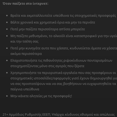
Όταν παίζετε στο ίντερνετ:
Βρείτε και εκμεταλλευτείτε υπεύθυνα τις στοιχηματικές προσφορές
Βάλτε χρονικά και χρηματικά όρια και μην τα περνάτε
Ποτέ μην παίζετε περισσότερα απ'όσα μπορείτε
Μη παίζετε μεθυσμένοι, το αλκοόλ είναι καταστροφικό για την υγεί
και την τσέπη σας
Ποτέ μην κυνηγάτε αυτα που χάσατε, κινδυνεύεται άμεσα να χάσετ
ακόμα περισσότερα
Ελαχιστοποιήστε τις πιθανότητες ριψοκίνδυνων πονταρισμάτων
στοιχηματίζοντας μόνο στις αγορές που ξέρετε
Χρησιμοποιήστε τα περιοριστικά εργαλεία που σας προσφέρουν οι
στοιχηματικές ιστοσελίδες/εφαρμογές γιατί έχουν δημιουργηθεί γι
να σας προστατέψουν και να σας βοηθήσουν να ευχαριστηθείτε τα
παίγνια υπεύθυνα
Μην κάνετε αλητείες με τις προσφορές!
21+ Αρμόδιος Ρυθμιστής ΕΕΕΠ, Υπάρχει κίνδυνος εθισμού και απώλειας