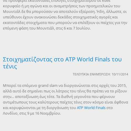
να προσφέρει εκατοντάδες επιλογές στοιχηματισμού σε κάθε
κορυφαίο ή μη αγώνα και οι αναμετρήσεις των προημιτελικών του
Μουντιάλ δε θα μπορούσαν να αποτελούν εξαίρεση. Ήδη, άλλωστε, οι
υπεύθυνοι έχουν ανακοινώσει δεκάδες στοιχηματικές αγορές και
εκατοντάδες στοιχήματα που μπορούν να επιλέξουν οι παίχτες για την
επόμενη φάση του Μουντιάλ, στις 6 και 7 Ιουλίου.
Στοιχηματίζοντας στο ATP World Finals του
τένις
ΤΕΛΕΥΤΑΊΑ ΕΝΗΜΈΡΩΣΗ: 10/11/2014
Μπορεί τα επόμενο grand slam να διοργανώνεται στις αρχές του 2015,
αλλά αυτό δε σημαίνει πως οι λάτρεις του τένις θα πρέπει να το ρίξουν
στην… αποτοξίνωση έως τότε. Τα διεθνή γεγονότα που φέρνουν
αντιμέτωπους τους καλύτερους παίχτες τένις στον κόσμο είναι άφθονα
και κορυφώνονται με τη διοργάνωση του
ATP World Finals
στο
Λονδίνο, στις 9 με 16 Νοεμβρίου.