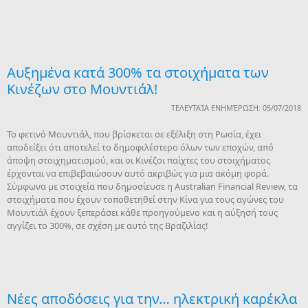
Αυξημένα κατά 300% τα στοιχήματα των
Κινέζων στο Μουντιάλ!
ΤΕΛΕΥΤΑΊΑ ΕΝΗΜΈΡΩΣΗ: 05/07/2018
Το φετινό Μουντιάλ, που βρίσκεται σε εξέλιξη στη Ρωσία, έχει
αποδείξει ότι αποτελεί το δημοφιλέστερο όλων των εποχών, από
άποψη στοιχηματισμού, και οι Κινέζοι παίχτες του στοιχήματος
έρχονται να επιβεβαιώσουν αυτό ακριβώς για μια ακόμη φορά.
Σύμφωνα με στοιχεία που δημοσίευσε η Australian Financial Review, τα
στοιχήματα που έχουν τοποθετηθεί στην Κίνα για τους αγώνες του
Μουντιάλ έχουν ξεπεράσει κάθε προηγούμενο και η αύξησή τους
αγγίζει το 300%, σε σχέση με αυτό της Βραζιλίας!
Νέες αποδόσεις για την… ηλεκτρική καρέκλα