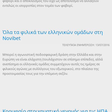
φαβορί και ο αποκλεισμός του είχε ως αποτέλεσμα να αλλάξουν
εντελώς οι ισορροπίες στον τομέα των φαβορί.
Όλα τα φιλικά των ελληνικών ομάδων στη
Novibet
ΤΕΛΕΥΤΑΊΑ ΕΝΗΜΈΡΩΣΗ: 13/07/2016
Μπορεί η αγωνιστική ποδοσφαιρική δράση στην Ελλάδα και στην
Ευρώπη να είναι ελάχιστη (τουλάχιστον σε επίσημο επίπεδο), αλλά
ανεπίσημα οι ελληνικές ομάδες συμμετέχουν αυτές τις ημέρες σε
φιλικούς αγώνες με συλλόγους του εξωτερικού, στο πλαίσιο της
προετοιμασίας τους για την επόμενη σεζόν.
Κορυφαίο στοιχηματικό γεγονός για τις ΗΠΑ