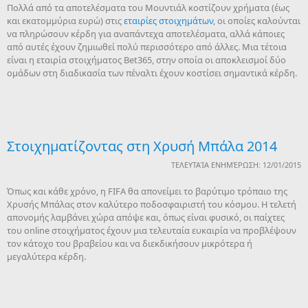
Πολλά από τα αποτελέσματα του Μουντιάλ κοστίζουν χρήματα (έως
και εκατομμύρια ευρώ) στις
εταιρίες στοιχημάτων
, οι οποίες καλούνται
να πληρώσουν κέρδη για αναπάντεχα αποτελέσματα, αλλά κάποιες
από αυτές έχουν ζημιωθεί πολύ περισσότερο από άλλες. Μια τέτοια
είναι η εταιρία στοιχήματος Bet365, στην οποία οι αποκλεισμοί δύο
ομάδων στη διαδικασία των πέναλτι έχουν κοστίσει σημαντικά κέρδη.
Στοιχηματίζοντας στη Χρυσή Μπάλα 2014
ΤΕΛΕΥΤΑΊΑ ΕΝΗΜΈΡΩΣΗ: 12/01/2015
Όπως και κάθε χρόνο, η FIFA θα απονείμει το βαρύτιμο τρόπαιο της
Χρυσής Μπάλας στον καλύτερο ποδοσφαιριστή του κόσμου. Η τελετή
απονομής λαμβάνει χώρα απόψε και, όπως είναι φυσικό, οι παίχτες
του online στοιχήματος έχουν μια τελευταία ευκαιρία να προβλέψουν
τον κάτοχο του βραβείου και να διεκδικήσουν μικρότερα ή
μεγαλύτερα κέρδη.