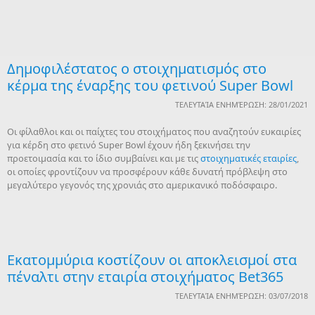
Δημοφιλέστατος ο στοιχηματισμός στο
κέρμα της έναρξης του φετινού Super Bowl
ΤΕΛΕΥΤΑΊΑ ΕΝΗΜΈΡΩΣΗ: 28/01/2021
Οι φίλαθλοι και οι παίχτες του στοιχήματος που αναζητούν ευκαιρίες
για κέρδη στο φετινό Super Bowl έχουν ήδη ξεκινήσει την
προετοιμασία και το ίδιο συμβαίνει και με τις
στοιχηματικές εταιρίες
,
οι οποίες φροντίζουν να προσφέρουν κάθε δυνατή πρόβλεψη στο
μεγαλύτερο γεγονός της χρονιάς στο αμερικανικό ποδόσφαιρο.
Eκατομμύρια κοστίζουν οι αποκλεισμοί στα
πέναλτι στην εταιρία στοιχήματος Bet365
ΤΕΛΕΥΤΑΊΑ ΕΝΗΜΈΡΩΣΗ: 03/07/2018