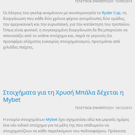
ΤΕΛΕΥΤΑΊΑ ΕΝΗΜΈΡΩΣΗ: 15/09/2014
Oι λάτρεις του γκολφ αναμένουν με ανυπομονησία το
Ryder Cup
, τη
διοργάνωση που κάθε δύο χρόνια φέρνει αντιμέτωπες δύο ομάδες,
την αμερικανική και την ευρωπαϊκή, για την κατάκτηση του τροπαίου.
Όπως είναι φυσικό, η συγκεκριμένη διοργάνωση δε θα μπορούσε να
απουσιάζει από το online στοίχημα και, παρά το γεγονός ότι
προσφέρει ελάχιστες ευκαιρίες στοιχηματισμού, προτιμάται από
χιλιάδες παίχτες.
Στοιχήματα για τη Χρυσή Μπάλα δέχεται η
Mybet
ΤΕΛΕΥΤΑΊΑ ΕΝΗΜΈΡΩΣΗ: 14/12/2015
H εταιρία στοιχημάτων
Mybet
έχει σχηματίσει εδώ και μερικές ημέρες
ένα νέο ειδικό στοίχημα για τα μέλη της που επιθυμούν να
στοιχηματίζουν σε κάθε παρελκόμενο του ποδοσφαίρου. Πρόκειται