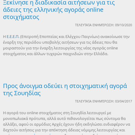
Ξεκίνησε η διαδικασία αιτήσεων για τις
άδειες της ελληνικής αγοράς online
στοιχήματος
ΤΕΛΕΥΤΑΊΑ ΕΝΗΜΈΡΩΣΗ: 09/10/2020
Η
Ε.Ε.Ε.Π.
(Επιτροπή Εποπτείας και Ελέγχου Παιγνίων) ανακοίνωσε την
έναρξη της περιόδου υποβολής αιτήσεων για τις άδειες που θα
μοιραστούν για την έναρξη λειτουργίας της νέας αγοράς online
στοιχήματος και άλλων τυχερών παιχνιδιών στην Ελλάδα.
Προς άνοιγμα οδεύει η στοιχηματική αγορά
της Σουηδίας
ΤΕΛΕΥΤΑΊΑ ΕΝΗΜΈΡΩΣΗ: 03/04/2017
Η αγορά του online στοιχήματος στη Σουηδία λειτουργεί με
μονοπωλιακά πρότυπα, αλλά αυτό πιθανολογείται πως σύντομα θα
αλλάξει, αφού οι αρμόδιες Αρχές έχουν ήδη εκδηλώσει ενδιαφέρον να
δεχτούν αιτήσεις για την απόκτηση άδειας νόμιμης λειτουργίας και