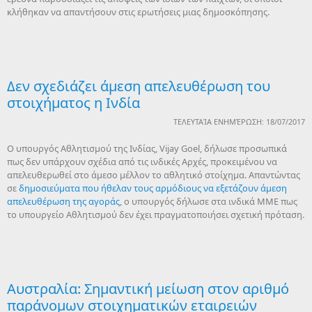
κλήθηκαν να απαντήσουν στις ερωτήσεις μιας δημοσκόπησης.
Δεν σχεδιάζει άμεση απελευθέρωση του
στοιχήματος η Ινδία
ΤΕΛΕΥΤΑΊΑ ΕΝΗΜΈΡΩΣΗ: 18/07/2017
Ο υπουργός Αθλητισμού της Ινδίας, Vijay Goel, δήλωσε προσωπικά
πως δεν υπάρχουν σχέδια από τις ινδικές Αρχές, προκειμένου να
απελευθερωθεί στο άμεσο μέλλον το αθλητικό στοίχημα. Απαντώντας
σε
δημοσιεύματα που ήθελαν τους αρμόδιους να εξετάζουν άμεση
απελευθέρωση της αγοράς
, ο υπουργός δήλωσε στα ινδικά ΜΜΕ πως
το υπουργείο Αθλητισμού δεν έχει πραγματοποιήσει σχετική πρόταση.
Αυστραλία: Σημαντική μείωση στον αριθμό
παράνομων στοιχηματικών εταιρειών