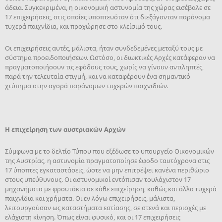
άδεια. Συγκεκριμένα, η οικονομική αστυνομία της χώρας εισέβαλε σε
17 επιχειρήσεις, στις οποίες υποπτευόταν ότι διεξάγονταν παράνομα
τυχερά παιχνίδια, και προχώρησε στο κλείσιμό τους.
Οι επιχειρήσεις αυτές, μάλιστα, ήταν συνδεδεμένες μεταξύ τους με
σύστημα προειδοποιήσεων. Ωστόσο, οι διωκτικές Αρχές κατάφεραν να
πραγματοποιήσουν τις εφόδους τους, χωρίς να γίνουν αντιληπτές,
παρά την τελευταία στιγμή, και να καταφέρουν ένα σημαντικό
χτύπημα στην αγορά παράνομων τυχερών παιχνιδιών.
Η επιχείρηση των αυστριακών Αρχών
Σύμφωνα με το δελτίο Τύπου που εξέδωσε το υπουργείο Οικονομικών
της Αυστρίας, η αστυνομία πραγματοποίησε έφοδο ταυτόχρονα στις
17 ύποπτες εγκαταστάσεις, ώστε να μην επιτρέψει κανένα περιθώριο
στους υπεύθυνους. Οι αστυνομικοί εντόπισαν τουλάχιστον 17
μηχανήματα με φρουτάκια σε κάθε επιχείρηση, καθώς και άλλα τυχερά
παιχνίδια και χρήματα. Οι εν λόγω επιχειρήσεις, μάλιστα,
λειτουργούσαν ως καταστήματα εστίασης, σε στενά και περιοχές με
ελάχιστη κίνηση. Όπως είναι φυσικό, και οι 17 επιχειρήσεις