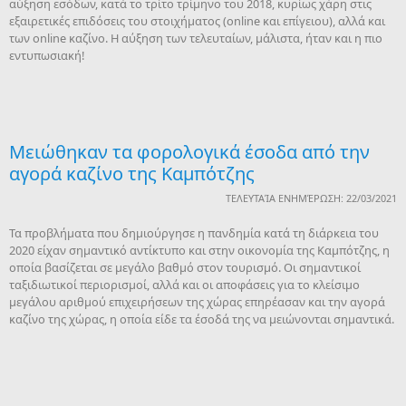
αύξηση εσόδων, κατά το τρίτο τρίμηνο του 2018, κυρίως χάρη στις
εξαιρετικές επιδόσεις του στοιχήματος (online και επίγειου), αλλά και
των online καζίνο. Η αύξηση των τελευταίων, μάλιστα, ήταν και η πιο
εντυπωσιακή!
Μειώθηκαν τα φορολογικά έσοδα από την
αγορά καζίνο της Καμπότζης
ΤΕΛΕΥΤΑΊΑ ΕΝΗΜΈΡΩΣΗ: 22/03/2021
Τα προβλήματα που δημιούργησε η πανδημία κατά τη διάρκεια του
2020 είχαν σημαντικό αντίκτυπο και στην οικονομία της Καμπότζης, η
οποία βασίζεται σε μεγάλο βαθμό στον τουρισμό. Οι σημαντικοί
ταξιδιωτικοί περιορισμοί, αλλά και οι αποφάσεις για το κλείσιμο
μεγάλου αριθμού επιχειρήσεων της χώρας επηρέασαν και την αγορά
καζίνο της χώρας, η οποία είδε τα έσοδά της να μειώνονται σημαντικά.