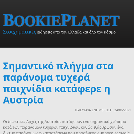
Skip to main content
Στοιχηματικές
ειδήσεις απο την Ελλάδα και όλο τον κόσμο
Σημαντικό πλήγμα στα
παράνομα τυχερά
παιχνίδια κατάφερε η
Αυστρία
ΤΕΛΕΥΤΑΊΑ ΕΝΗΜΈΡΩΣΗ: 24/06/2021
Οι διωκτικές Αρχές της Αυστρίας κατάφεραν ένα σημαντικό χτύπημα
κατά των παράνομων τυχερών παιχνιδιών, καθώς εξάρθρωσαν ένα
δίκτυο παράνομων εγκαταστάσεων που προσέφεραν υπηρεσίες χωρίς