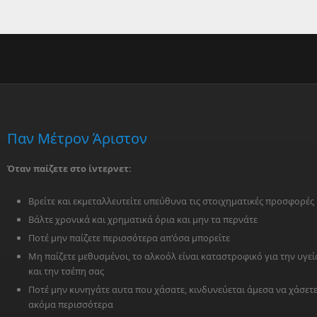
Παν Μέτρον Άριστον
Όταν παίζετε στο ίντερνετ:
Βρείτε και εκμεταλλευτείτε υπεύθυνα τις στοιχηματικές προσφορές
Βάλτε χρονικά και χρηματικά όρια και μην τα περνάτε
Ποτέ μην παίζετε περισσότερα απ'όσα μπορείτε
Μη παίζετε μεθυσμένοι, το αλκοόλ είναι καταστροφικό για την υγεί
και την τσέπη σας
Ποτέ μην κυνηγάτε αυτα που χάσατε, κινδυνεύεται άμεσα να χάσετ
ακόμα περισσότερα