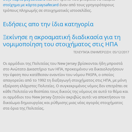
στοίχημα με κάρτα paysafecard
έναν από τους γρηγορότερους
τρόπους πληρωμής σε στοιχηματικές ιστοσελίδες.
Ειδήσεις απο την ίδια κατηγορία
Ξεκίνησε η ακροαματική διαδικασία για τη
νομιμοποίηση του στοιχήματος στις ΗΠΑ
ΤΕΛΕΥΤΑΊΑ ΕΝΗΜΈΡΩΣΗ: 05/12/2017
Οι αρμόδιοι της Πολιτείας του New Jersey βρίσκονται ήδη μπροστά
στο Ανώτατο Δικαστήριο των ΗΠΑ, προκειμένου να δικαιολογήσουν
την έφεση που κατέθεσαν εναντίον του νόμου PASPA, ο οποίος
απαγορεύει από το 1992 τη διεξαγωγή στοιχήματος στις ΗΠΑ, με μόνη
εξαίρεση ελάχιστες Πολιτείες. Ο συγκεκριμένος νόμος δεν επιτρέπει σε
κάθε Πολιτεία να θεσπίσει τους δικούς της νόμους σε αυτό το θέμα και
οι αρμόδιοι του New Jersey ζητούν ακριβώς αυτό: να αποκτήσουν το
δικαίωμα δημιουργίας και ρύθμισης μιας νέας αγοράς στοιχήματος
στα όρια της Πολιτείας.