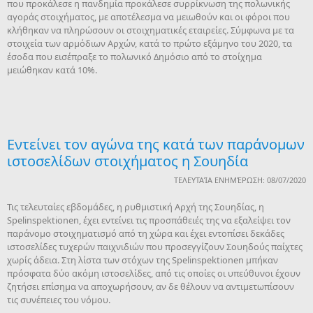
που προκάλεσε η πανδημία προκάλεσε συρρίκνωση της πολωνικής
αγοράς στοιχήματος, με αποτέλεσμα να μειωθούν και οι φόροι που
κλήθηκαν να πληρώσουν οι στοιχηματικές εταιρείες. Σύμφωνα με τα
στοιχεία των αρμόδιων Αρχών, κατά το πρώτο εξάμηνο του 2020, τα
έσοδα που εισέπραξε το πολωνικό Δημόσιο από το στοίχημα
μειώθηκαν κατά 10%.
Εντείνει τον αγώνα της κατά των παράνομων
ιστοσελίδων στοιχήματος η Σουηδία
ΤΕΛΕΥΤΑΊΑ ΕΝΗΜΈΡΩΣΗ: 08/07/2020
Τις τελευταίες εβδομάδες, η ρυθμιστική Αρχή της Σουηδίας, η
Spelinspektionen, έχει εντείνει τις προσπάθειές της να εξαλείψει τον
παράνομο στοιχηματισμό από τη χώρα και έχει εντοπίσει δεκάδες
ιστοσελίδες τυχερών παιχνιδιών που προσεγγίζουν Σουηδούς παίχτες
χωρίς άδεια. Στη λίστα των στόχων της Spelinspektionen μπήκαν
πρόσφατα δύο ακόμη ιστοσελίδες, από τις οποίες οι υπεύθυνοι έχουν
ζητήσει επίσημα να αποχωρήσουν, αν δε θέλουν να αντιμετωπίσουν
τις συνέπειες του νόμου.