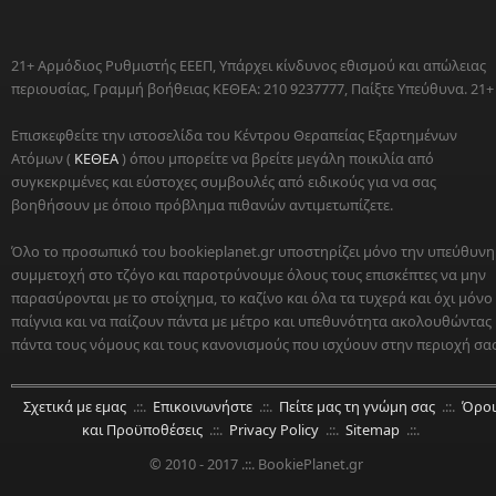
21+ Αρμόδιος Ρυθμιστής ΕΕΕΠ, Υπάρχει κίνδυνος εθισμού και απώλειας
περιουσίας, Γραμμή βοήθειας ΚΕΘΕΑ: 210 9237777, Παίξτε Υπεύθυνα. 21+
Επισκεφθείτε την ιστοσελίδα του Κέντρου Θεραπείας Εξαρτημένων
Ατόμων (
ΚΕΘΕΑ
) όπου μπορείτε να βρείτε μεγάλη ποικιλία από
συγκεκριμένες και εύστοχες συμβουλές από ειδικούς για να σας
βοηθήσουν με όποιο πρόβλημα πιθανών αντιμετωπίζετε.
Όλο το προσωπικό του bookieplanet.gr υποστηρίζει μόνο την υπεύθυνη
συμμετοχή στο τζόγο και παροτρύνουμε όλους τους επισκέπτες να μην
παρασύρονται με το στοίχημα, το καζίνο και όλα τα τυχερά και όχι μόνο
παίγνια και να παίζουν πάντα με μέτρο και υπεθυνότητα ακολουθώντας
πάντα τους νόμους και τους κανονισμούς που ισχύουν στην περιοχή σας
Σχετικά με εμας
.::.
Επικοινωνήστε
.::.
Πείτε μας τη γνώμη σας
.::.
Όροι
και Προϋποθέσεις
.::.
Privacy Policy
.::.
Sitemap
.::.
© 2010 - 2017 .::. BookiePlanet.gr