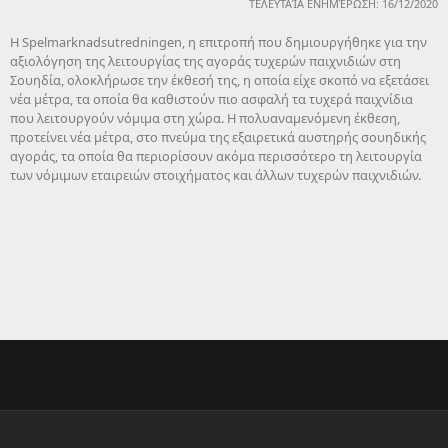
ΤΕΛΕΥΤΑΊΑ ΕΝΗΜΈΡΩΣΗ: 16/12/2020
Η Spelmarknadsutredningen, η επιτροπή που δημιουργήθηκε για την
αξιολόγηση της λειτουργίας της αγοράς τυχερών παιχνιδιών στη
Σουηδία, ολοκλήρωσε την έκθεσή της, η οποία είχε σκοπό να εξετάσει
νέα μέτρα, τα οποία θα καθιστούν πιο ασφαλή τα τυχερά παιχνίδια
που λειτουργούν νόμιμα στη χώρα. Η πολυαναμενόμενη έκθεση,
προτείνει νέα μέτρα, στο πνεύμα της εξαιρετικά αυστηρής σουηδικής
αγοράς, τα οποία θα περιορίσουν ακόμα περισσότερο τη λειτουργία
των νόμιμων εταιρειών στοιχήματος και άλλων τυχερών παιχνιδιών.