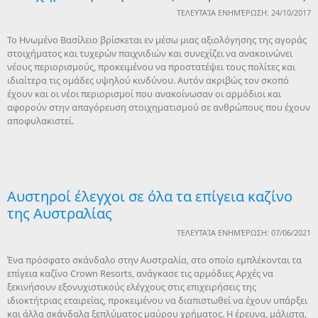
ΤΕΛΕΥΤΑΊΑ ΕΝΗΜΈΡΩΣΗ: 24/10/2017
Το Ηνωμένο Βασίλειο βρίσκεται εν μέσω μιας αξιολόγησης της αγοράς
στοιχήματος και τυχερών παιχνιδιών και συνεχίζει να ανακοινώνει
νέους περιορισμούς, προκειμένου να προστατέψει τους πολίτες και
ιδιαίτερα τις ομάδες υψηλού κινδύνου. Αυτόν ακριβώς τον σκοπό
έχουν και οι νέοι περιορισμοί που ανακοίνωσαν οι αρμόδιοι και
αφορούν στην απαγόρευση στοιχηματισμού σε ανθρώπους που έχουν
αποφυλακιστεί.
Αυστηροί έλεγχοι σε όλα τα επίγεια καζίνο
της Αυστραλίας
ΤΕΛΕΥΤΑΊΑ ΕΝΗΜΈΡΩΣΗ: 07/06/2021
Ένα πρόσφατο σκάνδαλο στην Αυστραλία, στο οποίο εμπλέκονται τα
επίγεια καζίνο Crown Resorts, ανάγκασε τις αρμόδιες Αρχές να
ξεκινήσουν εξονυχιστικούς ελέγχους στις επιχειρήσεις της
ιδιοκτήτριας εταιρείας, προκειμένου να διαπιστωθεί να έχουν υπάρξει
και άλλα σκάνδαλα ξεπλύματος μαύρου χρήματος. Η έρευνα, μάλιστα,