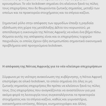
κρουσμάτων. Το νέο lockdown σημαίνει ότι κλείνουν ξανά τις πύλες
τους επιχειρήσεις που δε θεωρούνται ζωτικής σημασίας, μεταξύ των
οποίων και τα πρακτορεία στοιχήματος και τα επίγεια καζίνο.
Σημαντικό ρόλο στην απόφαση των αρμοδίων έπαιξε η ραγδαία
εξάπλωση στη χώρα της μετάλλαξης Δέλτα του κορωνοϊού, με
αποτέλεσμα η οικονομία της Νότιας Αφρικής να κάνει ένα βήμα πίσω.
Θύματα αυτής της απόφασης είναι και οι επιχειρήσεις τυχερών
παιχνιδιών, οι οποίες έχουν ήδη αντιμετωπίσει σημαντικά οικονομικά
προβλήματα από προηγούμενα lockdown.
Η απόφαση της Νότιας Αφρικής για το νέο κλείσιμο επιχειρήσεων
Σύμφωνα με τη νεότερη ανακοίνωση της κυβέρνησης, η Νότια Αφρική
επιστρέφει σε ολικό lockdown, το οποίο σημαίνει ότι όλες οι μη
ζωτικής σημασίας επιχειρήσεις θα πρέπει να κλείσουν ξανά τις πύλες
τους. Στις επιχειρήσεις που αναγκάζονται να αναστείλουν για μια
ακόμα φορά τη λειτουργία τους συγκαταλέγονται τα πρακτορεία
στοιχήματος και τα επίγεια καζίνο, καθώς και γυμναστήρια,
καταστήματα εστίασης, θέατρα, κινηματογράφοι και άλλες.