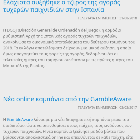
Ελάχιστα αυξήθηκε ο τζίρος της αγοράς
τυχερών παιχνιδιών στην Ισπανία
ΤΕΛΕΥΤΑΊΑ ΕΝΗΜΈΡΩΣΗ: 31/08/2018
Η DGOJ (Dirección General de Ordenación del Juego), η αρμόδια
ρυθμιστική Αρχή της ισπανικής αγοράς τυχερών παιχνιδιών,
ανακοίνωσε τα οικονομικά αποτελέσματα του δεύτερου τριμήνου του
2018. Τα εν λόγω αποτελέσματα δείχνουν μια μικρή αύξηση, η οποία
όμως απογοητεύει τους φορείς της αγοράς, δεδομένου ότι οι
τελευταίες ημέρες του τριμήνου συνέπεσαν με τις πρώτες ημέρες του
Μουντιάλ της Ρωσίας.
Nέα online καμπάνια από την GambleAware
ΤΕΛΕΥΤΑΊΑ ΕΝΗΜΈΡΩΣΗ: 03/03/2017
H
GambleAware
λάνσαρε μια νέα διαφημιστική καμπάνια μέσω του
διαδικτύου, ώστε να υπενθυμίσει στους παίχτες τους κινδύνους των
τυχερών παιχνιδιών. Η νέα καμπάνια ξεκίνησε με δύο βίντεο που
βρίσκονται αποκλειστικά online και απευθύνεται σε κάθε παίχτη, είτε