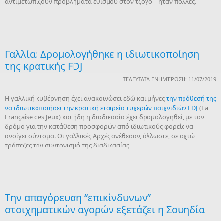
αντιμετωπίζουν προβλήματα εθισμού στον τζόγο – ήταν πολλές.
Γαλλία: Δρομολογήθηκε η ιδιωτικοποίηση
της κρατικής FDJ
ΤΕΛΕΥΤΑΊΑ ΕΝΗΜΈΡΩΣΗ: 11/07/2019
H γαλλική κυβέρνηση έχει ανακοινώσει εδώ και μήνες
την πρόθεσή της
να ιδιωτικοποιήσει την κρατική εταιρεία τυχερών παιχνιδιών FDJ
(La
Française des Jeux) και ήδη η διαδικασία έχει δρομολογηθεί, με τον
δρόμο για την κατάθεση προσφορών από ιδιωτικούς φορείς να
ανοίγει σύντομα. Οι γαλλικές Αρχές ανέθεσαν, άλλωστε, σε οχτώ
τράπεζες τον συντονισμό της διαδικασίας.
Tην απαγόρευση “επικίνδυνων”
στοιχηματικών αγορών εξετάζει η Σουηδία