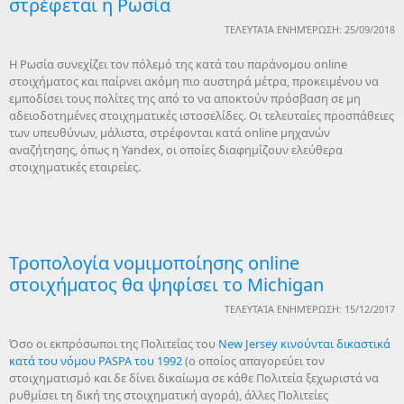
στρέφεται η Ρωσία
ΤΕΛΕΥΤΑΊΑ ΕΝΗΜΈΡΩΣΗ: 25/09/2018
Η Ρωσία συνεχίζει τον πόλεμό της κατά του παράνομου online
στοιχήματος και παίρνει ακόμη πιο αυστηρά μέτρα, προκειμένου να
εμποδίσει τους πολίτες της από το να αποκτούν πρόσβαση σε μη
αδειοδοτημένες στοιχηματικές ιστοσελίδες. Οι τελευταίες προσπάθειες
των υπευθύνων, μάλιστα, στρέφονται κατά online μηχανών
αναζήτησης, όπως η Yandex, οι οποίες διαφημίζουν ελεύθερα
στοιχηματικές εταιρείες.
Τροπολογία νομιμοποίησης online
στοιχήματος θα ψηφίσει το Michigan
ΤΕΛΕΥΤΑΊΑ ΕΝΗΜΈΡΩΣΗ: 15/12/2017
Όσο οι εκπρόσωποι της Πολιτείας του
New Jersey κινούνται δικαστικά
κατά του νόμου PASPA του 1992
(ο οποίος απαγορεύει τον
στοιχηματισμό και δε δίνει δικαίωμα σε κάθε Πολιτεία ξεχωριστά να
ρυθμίσει τη δική της στοιχηματική αγορά), άλλες Πολιτείες