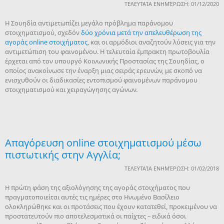
ΤΕΛΕΥΤΑΊΑ ΕΝΗΜΈΡΩΣΗ: 01/12/2020
Η Σουηδία αντιμετωπίζει μεγάλο πρόβλημα παράνομου
στοιχηματισμού, σχεδόν
δύο χρόνια μετά την απελευθέρωση της
αγοράς online στοιχήματος
, και οι αρμόδιοι αναζητούν λύσεις για την
αντιμετώπιση του φαινομένου. Η τελευταία έμπρακτη πρωτοβουλία
έρχεται από τον υπουργό Κοινωνικής Προστασίας της Σουηδίας, ο
οποίος ανακοίνωσε την έναρξη μιας σειράς ερευνών, με σκοπό να
ενισχυθούν οι διαδικασίες εντοπισμού φαινομένων παράνομου
στοιχηματισμού και χειραγώγησης αγώνων.
Απαγόρευση online στοιχηματισμού μέσω
πιστωτικής στην Αγγλία;
ΤΕΛΕΥΤΑΊΑ ΕΝΗΜΈΡΩΣΗ: 01/02/2018
Η πρώτη φάση της αξιολόγησης της αγοράς στοιχήματος που
πραγματοποιείται αυτές τις ημέρες στο Ηνωμένο Βασίλειο
ολοκληρώθηκε και οι προτάσεις που έχουν κατατεθεί, προκειμένου να
προστατευτούν πιο αποτελεσματικά οι παίχτες – ειδικά όσοι