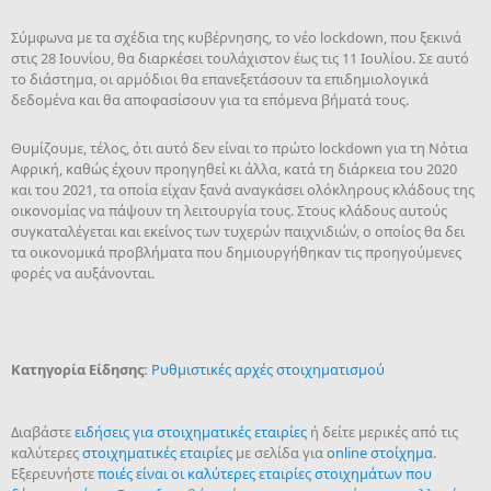
Σύμφωνα με τα σχέδια της κυβέρνησης, το νέο lockdown, που ξεκινά
στις 28 Ιουνίου, θα διαρκέσει τουλάχιστον έως τις 11 Ιουλίου. Σε αυτό
το διάστημα, οι αρμόδιοι θα επανεξετάσουν τα επιδημιολογικά
δεδομένα και θα αποφασίσουν για τα επόμενα βήματά τους.
Θυμίζουμε, τέλος, ότι αυτό δεν είναι το πρώτο lockdown για τη Νότια
Αφρική, καθώς έχουν προηγηθεί κι άλλα, κατά τη διάρκεια του 2020
και του 2021, τα οποία είχαν ξανά αναγκάσει ολόκληρους κλάδους της
οικονομίας να πάψουν τη λειτουργία τους. Στους κλάδους αυτούς
συγκαταλέγεται και εκείνος των τυχερών παιχνιδιών, ο οποίος θα δει
τα οικονομικά προβλήματα που δημιουργήθηκαν τις προηγούμενες
φορές να αυξάνονται.
Κατηγορία Είδησης:
Ρυθμιστικές αρχές στοιχηματισμού
Διαβάστε
ειδήσεις για στοιχηματικές εταιρίες
ή δείτε μερικές από τις
καλύτερες
στοιχηματικές εταιρίες
με σελίδα για
online στοίχημα
.
Εξερευνήστε
ποιές είναι οι καλύτερες εταιρίες στοιχημάτων που