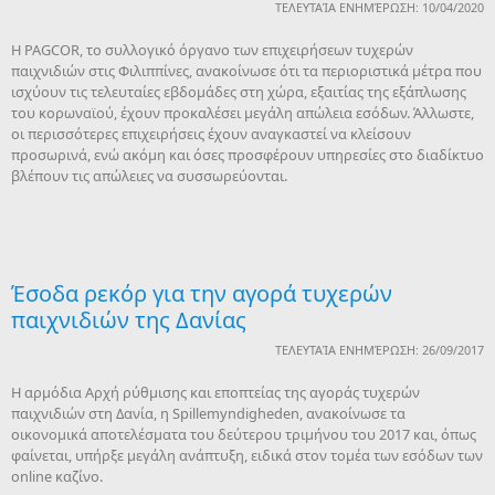
ΤΕΛΕΥΤΑΊΑ ΕΝΗΜΈΡΩΣΗ: 10/04/2020
Η PAGCOR, το συλλογικό όργανο των επιχειρήσεων τυχερών
παιχνιδιών στις Φιλιππίνες, ανακοίνωσε ότι τα περιοριστικά μέτρα που
ισχύουν τις τελευταίες εβδομάδες στη χώρα, εξαιτίας της εξάπλωσης
του κορωναϊού, έχουν προκαλέσει μεγάλη απώλεια εσόδων. Άλλωστε,
οι περισσότερες επιχειρήσεις έχουν αναγκαστεί να κλείσουν
προσωρινά, ενώ ακόμη και όσες προσφέρουν υπηρεσίες στο διαδίκτυο
βλέπουν τις απώλειες να συσσωρεύονται.
Έσοδα ρεκόρ για την αγορά τυχερών
παιχνιδιών της Δανίας
ΤΕΛΕΥΤΑΊΑ ΕΝΗΜΈΡΩΣΗ: 26/09/2017
Η αρμόδια Αρχή ρύθμισης και εποπτείας της αγοράς τυχερών
παιχνιδιών στη Δανία, η Spillemyndigheden, ανακοίνωσε τα
οικονομικά αποτελέσματα του δεύτερου τριμήνου του 2017 και, όπως
φαίνεται, υπήρξε μεγάλη ανάπτυξη, ειδικά στον τομέα των εσόδων των
online καζίνο.