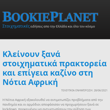
Skip to main content
Στοιχηματικές
ειδήσεις απο την Ελλάδα και όλο τον κόσμο
Κλείνουν ξανά
στοιχηματικά πρακτορεία
και επίγεια καζίνο στη
Νότια Αφρική
ΤΕΛΕΥΤΑΊΑ ΕΝΗΜΈΡΩΣΗ: 28/06/2021
Η Νότια Αφρική εξακολουθεί να αντιμετωπίζει προβλήματα από την
πανδημία και οι αρμόδιοι αποφάσισαν να προχωρήσουν ξανά σε
lockdown, προκειμένου να αντιμετωπίσουν την αύξηση των