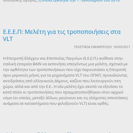
σουηδικής αγοράς,
η οποία ξεκίνησε την 1
Ιανουαρίου του 2019
.
Ε.Ε.Ε.Π: Μελέτη για τις τροποποιήσεις στα
VLT
ΤΕΛΕΥΤΑΊΑ ΕΝΗΜΈΡΩΣΗ: 16/03/2017
Η Επιτροπή Ελέγχου και Εποπτείας Παιγνίων (Ε.Ε.Ε.Π.) ανέθεσε στην
ιταλική εταιρεία ΒΑΙΝ να εκπονήσει επειγόντως μια μελέτη, σχετικά με
την ορθότητα των τροποποιήσεων που είχε παρουσιάσει η Επιτροπή
πριν μερικούς μήνες για τα μηχανήματα VLT του ΟΠΑΠ, προκαλώντας
αντιδράσεις από ελληνικούς Δήμους, καζίνο που λειτουργούν στη
χώρα, αλλά και από την Ε.Ε.. Η νέα μελέτη έχει σκοπό να εξετάσει το
κατά πόσο οι τροποποιήσεις που πραγματοποιήθηκαν στον αρχικό
νόμο (οι οποίες, μεταξύ άλλων, μειώνουν και τις ελάχιστες αποστάσεις
ανάμεσα σε καταστήματα που φιλοξενούν VLT) είναι ορθές.