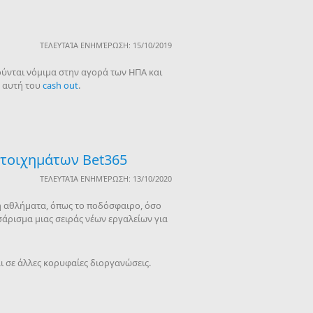
ΤΕΛΕΥΤΑΊΑ ΕΝΗΜΈΡΩΣΗ: 15/10/2019
ούνται νόμιμα στην αγορά των ΗΠΑ και
: αυτή του
cash out
.
στοιχημάτων Bet365
ΤΕΛΕΥΤΑΊΑ ΕΝΗΜΈΡΩΣΗ: 13/10/2020
λή αθλήματα, όπως το ποδόσφαιρο, όσο
σάρισμα μιας σειράς νέων εργαλείων για
αι σε άλλες κορυφαίες διοργανώσεις.