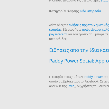
H Unibet είναι από τις μεγαλύτερες
εταιρ
Κατηγορία Είδησης:
Νέα υπηρεσία
Δείτε όλες τις
ειδήσεις της στοιχηματικής
εταιρίας
. Εξερευνήστε
ποιές είναι οι κα
paysafecard
και τον τρόπο που μπορείτε
ιστοσελίδες.
Ειδήσεις απο την ίδια κα
Paddy Power Social: App 
Η εταιρία στοιχημάτων
Paddy Power
ετο
οποίο θα βρίσκεται στο Facebook. Σε αντ
and Win της
Bwin
), οι χρήστες του συγκ