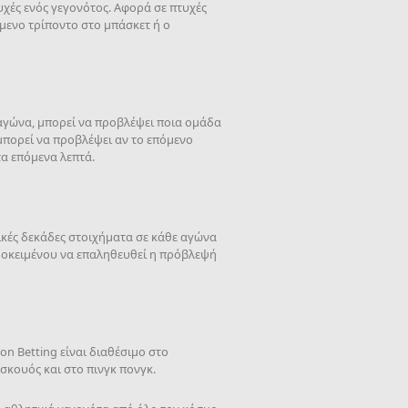
χές ενός γεγονότος. Αφορά σε πτυχές
μενο τρίποντο στο μπάσκετ ή o
 αγώνα, μπορεί να προβλέψει ποια ομάδα
μπορεί να προβλέψει αν το επόμενο
τα επόμενα λεπτά.
ρικές δεκάδες στοιχήματα σε κάθε αγώνα
προκειμένου να επαληθευθεί η πρόβλεψή
on Betting είναι διαθέσιμο στο
 σκουός και στο πινγκ πονγκ.