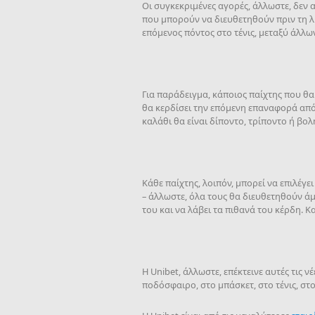
Οι συγκεκριμένες αγορές, άλλωστε, δεν
που μπορούν να διευθετηθούν πριν τη λ
επόμενος πόντος στο τένις, μεταξύ άλλων
Για παράδειγμα, κάποιος παίχτης που θα
θα κερδίσει την επόμενη επαναφορά από 
καλάθι θα είναι δίποντο, τρίποντο ή βολ
Κάθε παίχτης, λοιπόν, μπορεί να επιλέγε
– άλλωστε, όλα τους θα διευθετηθούν άμ
του και να λάβει τα πιθανά του κέρδη. Κ
Η Unibet, άλλωστε, επέκτεινε αυτές τις 
ποδόσφαιρο, στο μπάσκετ, στο τένις, στο