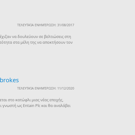
ΤΕΛΕΥΤΑΊΑ ΕΝΗΜΈΡΩΣΗ: 31/08/2017
χιζαν να δουλεύουν σε βελτιώσεις στη
ατότητα στα μέλη της να αποκτήσουν τον
dbrokes
ΤΕΛΕΥΤΑΊΑ ΕΝΗΜΈΡΩΣΗ: 11/12/2020
κεται στο κατώφλι μιας νέας εποχής,
αι γνωστή ως Entain Plc και θα αναλάβει