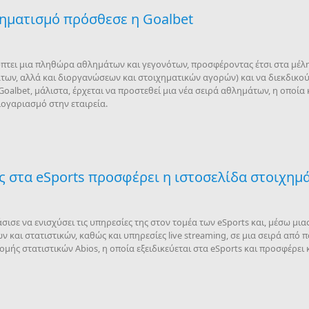
ηματισμό πρόσθεσε η Goalbet
ύπτει μια πληθώρα αθλημάτων και γεγονότων, προσφέροντας έτσι στα μέλη
άτων, αλλά και διοργανώσεων και στοιχηματικών αγορών) και να διεκδικούν
oalbet, μάλιστα, έρχεται να προστεθεί μια νέα σειρά αθλημάτων, η οποία 
λογαριασμό στην εταιρεία.
 στα eSports προσφέρει η ιστοσελίδα στοιχημ
ισε να ενισχύσει τις υπηρεσίες της στον τομέα των eSports και, μέσω μιας
και στατιστικών, καθώς και υπηρεσίες live streaming, σε μια σειρά από π
νομής στατιστικών Abios, η οποία εξειδικεύεται στα eSports και προσφέρε