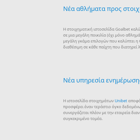
Νέα αθλήματα προς στοιχ
Η στοιχηματική ιστοσελίδα Goalbet καλ
σε μια μεγάλη ποικιλία (όχι μόνο αθλημ
μεγάλη γκάμα επιλογών που καλύπτει η G
διαθέσιμη σε κάθε παίχτη που διατηρεί 
Νέα υπηρεσία ενημέρωσης
Η ιστοσελίδα στοιχημάτων
Unibet
αποφάσ
προσφέρει έναν τεράστιο όγκο δεδομένων 
συνεργάζεται πλέον με την εταιρεία δια
συγκεκριμένο τομέα.