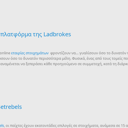
e πλατφόρμα της Ladbrokes
 online
εταιρίες στοιχημάτων
φροντίζουν να… γυαλίσουν όσο το δυνατόν π
ουν όσο το δυνατόν περισσότερα μέλη. Φυσικά, ένας από τους τομείς που
 αναμένεται να ξεπεράσει κάθε προηγούμενο σε συμμετοχή, κατά τη διάρκε
etrebels
els
, οι παίχτες έχουν εκατοντάδες επιλογές σε στοιχήματα, ανάμεσα σε 15