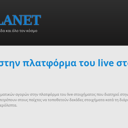
άδα και όλο τον κόσμο
 στην πλατφόρμα του live σ
ματικών αγορών στην πλατφόρμα του live στοιχήματος που διατηρεί στην 
ς επιτρέπουν στους παίχτες να τοποθετούν δεκάδες στοιχήματα κατά τη διάρ
τερόλεπτα.