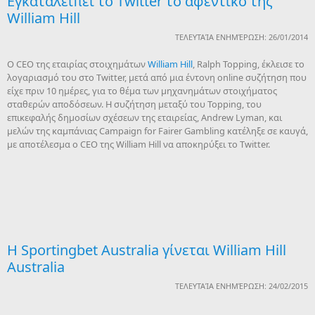
Εγκαταλείπει το Twitter το αφεντικό της
William Hill
ΤΕΛΕΥΤΑΊΑ ΕΝΗΜΈΡΩΣΗ: 26/01/2014
Ο CEO της εταιρίας στοιχημάτων
William Hill
, Ralph Topping, έκλεισε το
λογαριασμό του στο Twitter, μετά από μια έντονη online συζήτηση που
είχε πριν 10 ημέρες, για το θέμα των μηχανημάτων στοιχήματος
σταθερών αποδόσεων. Η συζήτηση μεταξύ του Topping, του
επικεφαλής δημοσίων σχέσεων της εταιρείας, Andrew Lyman, και
μελών της καμπάνιας Campaign for Fairer Gambling κατέληξε σε καυγά,
με αποτέλεσμα ο CEO της William Hill να αποκηρύξει το Τwitter.
H Sportingbet Australia γίνεται William Hill
Australia
ΤΕΛΕΥΤΑΊΑ ΕΝΗΜΈΡΩΣΗ: 24/02/2015