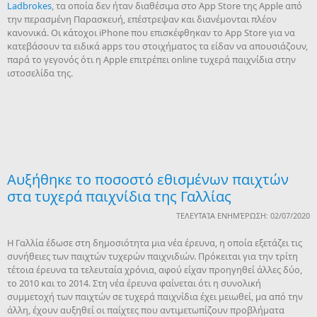
Ladbrokes
, τα οποία δεν ήταν διαθέσιμα στο App Store της Apple από
την περασμένη Παρασκευή, επέστρεψαν και διανέμονται πλέον
κανονικά. Οι κάτοχοι iPhone που επισκέφθηκαν το App Store για να
κατεβάσουν τα ειδικά apps του στοιχήματος τα είδαν να απουσιάζουν,
παρά το γεγονός ότι η Apple επιτρέπει online τυχερά παιχνίδια στην
ιστοσελίδα της.
Αυξήθηκε το ποσοστό εθισμένων παιχτών
στα τυχερά παιχνίδια της Γαλλίας
ΤΕΛΕΥΤΑΊΑ ΕΝΗΜΈΡΩΣΗ: 02/07/2020
Η Γαλλία έδωσε στη δημοσιότητα μια νέα έρευνα, η οποία εξετάζει τις
συνήθειες των παιχτών τυχερών παιχνιδιών. Πρόκειται για την τρίτη
τέτοια έρευνα τα τελευταία χρόνια, αφού είχαν προηγηθεί άλλες δύο,
το 2010 και το 2014. Στη νέα έρευνα φαίνεται ότι η συνολική
συμμετοχή των παιχτών σε τυχερά παιχνίδια έχει μειωθεί, μα από την
άλλη, έχουν αυξηθεί οι παίχτες που αντιμετωπίζουν προβλήματα