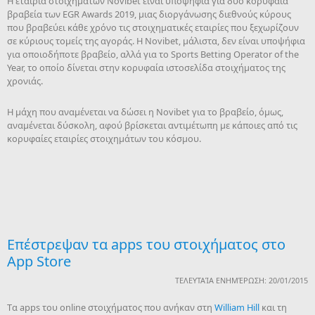
Η εταιρία στοιχημάτων Novibet είναι υποψήφια για δύο κορυφαία
βραβεία των EGR Awards 2019, μιας διοργάνωσης διεθνούς κύρους
που βραβεύει κάθε χρόνο τις στοιχηματικές εταιρίες που ξεχωρίζουν
σε κύριους τομείς της αγοράς. Η Novibet, μάλιστα, δεν είναι υποψήφια
για οποιοδήποτε βραβείο, αλλά για το Sports Betting Operator of the
Year, το οποίο δίνεται στην κορυφαία ιστοσελίδα στοιχήματος της
χρονιάς.
Η μάχη που αναμένεται να δώσει η Novibet για το βραβείο, όμως,
αναμένεται δύσκολη, αφού βρίσκεται αντιμέτωπη με κάποιες από τις
κορυφαίες εταιρίες στοιχημάτων του κόσμου.
Eπέστρεψαν τα apps του στοιχήματος στο
App Store
ΤΕΛΕΥΤΑΊΑ ΕΝΗΜΈΡΩΣΗ: 20/01/2015
Tα apps του online στοιχήματος που ανήκαν στη
William Hill
και τη