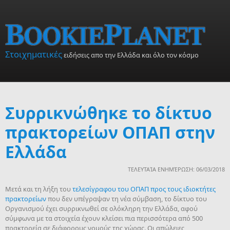
Skip to main content
Στοιχηματικές
ειδήσεις απο την Ελλάδα και όλο τον κόσμο
Συρρικνώθηκε το δίκτυο
πρακτορείων ΟΠΑΠ στην
Ελλάδα
ΤΕΛΕΥΤΑΊΑ ΕΝΗΜΈΡΩΣΗ: 06/03/2018
Μετά και τη λήξη του
τελεσίγραφου του ΟΠΑΠ προς τους ιδιοκτήτες
πρακτορείων
που δεν υπέγραψαν τη νέα σύμβαση, το δίκτυο του
Οργανισμού έχει συρρικνωθεί σε ολόκληρη την Ελλάδα, αφού
σύμφωνα με τα στοιχεία έχουν κλείσει πια περισσότερα από 500
πρακτορεία σε διάφορους νομούς της χώρας. Οι απώλειες