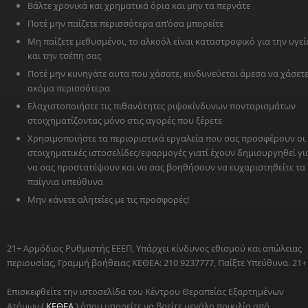
Βάλτε χρονικά και χρηματικά όρια και μην τα περνάτε
Ποτέ μην παίζετε περισσότερα απ'όσα μπορείτε
Μη παίζετε μεθυσμένοι, το αλκοόλ είναι καταστροφικό για την υγεί
και την τσέπη σας
Ποτέ μην κυνηγάτε αυτα που χάσατε, κινδυνεύεται άμεσα να χάσετ
ακόμα περισσότερα
Ελαχιστοποιήστε τις πιθανότητες ριψοκίνδυνων πονταρισμάτων
στοιχηματίζοντας μόνο στις αγορές που ξέρετε
Χρησιμοποιήστε τα περιοριστικά εργαλεία που σας προσφέρουν οι
στοιχηματικές ιστοσελίδες/εφαρμογές γιατί έχουν δημιουργηθεί γι
να σας προστατέψουν και να σας βοηθήσουν να ευχαριστηθείτε τα
παίγνια υπεύθυνα
Μην κάνετε αλητείες με τις προσφορές!
21+ Αρμόδιος Ρυθμιστής ΕΕΕΠ, Υπάρχει κίνδυνος εθισμού και απώλειας
περιουσίας, Γραμμή βοήθειας ΚΕΘΕΑ: 210 9237777, Παίξτε Υπεύθυνα. 21+
Επισκεφθείτε την ιστοσελίδα του Κέντρου Θεραπείας Εξαρτημένων
Ατόμων (
ΚΕΘΕΑ
) όπου μπορείτε να βρείτε μεγάλη ποικιλία από