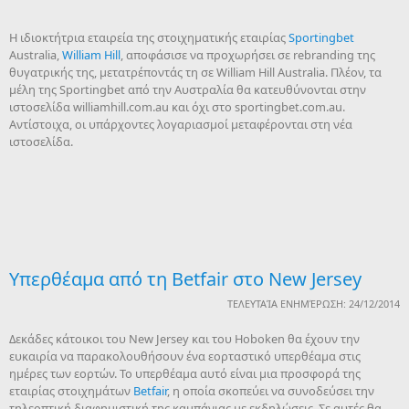
Η ιδιοκτήτρια εταιρεία της στοιχηματικής εταιρίας
Sportingbet
Australia,
William Hill
, αποφάσισε να προχωρήσει σε rebranding της
θυγατρικής της, μετατρέποντάς τη σε William Hill Australia. Πλέον, τα
μέλη της Sportingbet από την Αυστραλία θα κατευθύνονται στην
ιστοσελίδα williamhill.com.au και όχι στο sportingbet.com.au.
Αντίστοιχα, οι υπάρχοντες λογαριασμοί μεταφέρονται στη νέα
ιστοσελίδα.
Υπερθέαμα από τη Betfair στο New Jersey
ΤΕΛΕΥΤΑΊΑ ΕΝΗΜΈΡΩΣΗ: 24/12/2014
Δεκάδες κάτοικοι του New Jersey και του Hoboken θα έχουν την
ευκαιρία να παρακολουθήσουν ένα εορταστικό υπερθέαμα στις
ημέρες των εορτών. Το υπερθέαμα αυτό είναι μια προσφορά της
εταιρίας στοιχημάτων
Betfair
, η οποία σκοπεύει να συνοδεύσει την
τηλεοπτική διαφημιστική της καμπάνιας με εκδηλώσεις. Σε αυτές θα