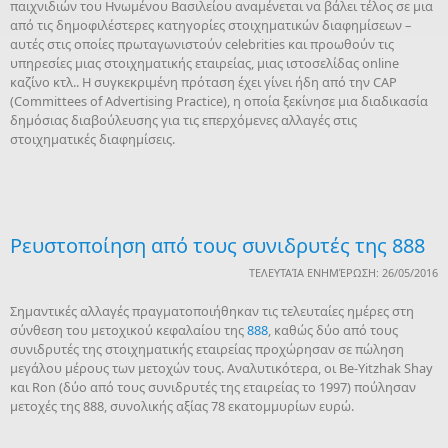
παιχνιδιών του Ηνωμένου Βασιλείου αναμένεται να βάλει τέλος σε μια
από τις δημοφιλέστερες κατηγορίες στοιχηματικών διαφημίσεων –
αυτές στις οποίες πρωταγωνιστούν celebrities και προωθούν τις
υπηρεσίες μιας στοιχηματικής εταιρείας, μιας ιστοσελίδας online
καζίνο κτλ.. Η συγκεκριμένη πρόταση έχει γίνει ήδη από την CAP
(Committees of Advertising Practice), η οποία ξεκίνησε μια διαδικασία
δημόσιας διαβούλευσης για τις επερχόμενες αλλαγές στις
στοιχηματικές διαφημίσεις.
Ρευστοποίηση από τους συνιδρυτές της 888
ΤΕΛΕΥΤΑΊΑ ΕΝΗΜΈΡΩΣΗ: 26/05/2016
Σημαντικές αλλαγές πραγματοποιήθηκαν τις τελευταίες ημέρες στη
σύνθεση του μετοχικού κεφαλαίου της
888
, καθώς δύο από τους
συνιδρυτές της στοιχηματικής εταιρείας προχώρησαν σε πώληση
μεγάλου μέρους των μετοχών τους. Αναλυτικότερα, οι Be-Yitzhak Shay
και Ron (δύο από τους συνιδρυτές της εταιρείας το 1997) πούλησαν
μετοχές της 888, συνολικής αξίας 78 εκατομμυρίων ευρώ.