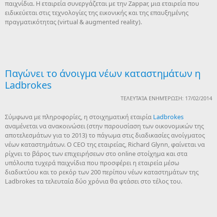
παιχνίδια. Η εταιρεία συνεργάζεται με την Zappar, μια εταιρεία που
ειδικεύεται στις τεχνολογίες της εικονικής και της επαυξημένης
πραγματικότητας (virtual & augmented reality).
Παγώνει το άνοιγμα νέων καταστημάτων η
Ladbrokes
ΤΕΛΕΥΤΑΊΑ ΕΝΗΜΈΡΩΣΗ: 17/02/2014
Σύμφωνα με πληροφορίες, η στοιχηματική εταιρία
Ladbrokes
αναμένεται να ανακοινώσει (στην παρουσίαση των οικονομικών της
αποτελεσμάτων για το 2013) το πάγωμα στις διαδικασίες ανοίγματος
νέων καταστημάτων. Ο CEO της εταιρείας, Richard Glynn, φαίνεται να
ρίχνει το βάρος των επιχειρήσεων στο online στοίχημα και στα
υπόλοιπα τυχερά παιχνίδια που προσφέρει η εταιρεία μέσω
διαδικτύου και το ρεκόρ των 200 περίπου νέων καταστημάτων της
Ladbrokes τα τελευταία δύο χρόνια θα φτάσει στο τέλος του.