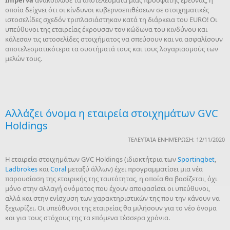
Imperva
ανακοίνωσε τα αποτελέσματα μιας πρόσφατης έρευνας, η
οποία δείχνει ότι οι κίνδυνοι κυβερνοεπιθέσεων σε στοιχηματικές
ιστοσελίδες σχεδόν τριπλασιάστηκαν κατά τη διάρκεια του EURO! Οι
υπεύθυνοι της εταιρείας έκρουσαν τον κώδωνα του κινδύνου και
κάλεσαν τις ιστοσελίδες στοιχήματος να σπεύσουν και να ασφαλίσουν
αποτελεσματικότερα τα συστήματά τους και τους λογαριασμούς των
μελών τους.
Αλλάζει όνομα η εταιρεία στοιχημάτων GVC
Holdings
ΤΕΛΕΥΤΑΊΑ ΕΝΗΜΈΡΩΣΗ: 12/11/2020
Η εταιρεία στοιχημάτων GVC Holdings (ιδιοκτήτρια των
Sportingbet
,
Ladbrokes
και
Coral
μεταξύ άλλων) έχει προγραμματίσει μια νέα
παρουσίαση της εταιρικής της ταυτότητας, η οποία θα βασίζεται, όχι
μόνο στην αλλαγή ονόματος που έχουν αποφασίσει οι υπεύθυνοι,
αλλά και στην ενίσχυση των χαρακτηριστικών της που την κάνουν να
ξεχωρίζει. Οι υπεύθυνοι της εταιρείας θα μιλήσουν για το νέο όνομα
και για τους στόχους της τα επόμενα τέσσερα χρόνια.