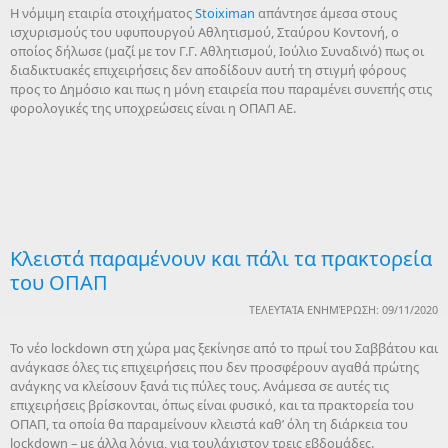
Η νόμιμη εταιρία στοιχήματος
Stoiximan
απάντησε άμεσα στους
ισχυρισμούς του υφυπουργού Αθλητισμού, Σταύρου Κοντονή, ο
οποίος δήλωσε (μαζί με τον Γ.Γ. Αθλητισμού, Ιούλιο Συναδινό) πως οι
διαδικτυακές επιχειρήσεις δεν αποδίδουν αυτή τη στιγμή φόρους
προς το Δημόσιο και πως η μόνη εταιρεία που παραμένει συνεπής στις
φορολογικές της υποχρεώσεις είναι η ΟΠΑΠ ΑΕ.
Κλειστά παραμένουν και πάλι τα πρακτορεία
του ΟΠΑΠ
ΤΕΛΕΥΤΑΊΑ ΕΝΗΜΈΡΩΣΗ: 09/11/2020
Το νέο lockdown στη χώρα μας ξεκίνησε από το πρωί του Σαββάτου και
ανάγκασε όλες τις επιχειρήσεις που δεν προσφέρουν αγαθά πρώτης
ανάγκης να κλείσουν ξανά τις πύλες τους. Ανάμεσα σε αυτές τις
επιχειρήσεις βρίσκονται, όπως είναι φυσικό, και τα πρακτορεία του
ΟΠΑΠ, τα οποία θα παραμείνουν κλειστά καθ’ όλη τη διάρκεια του
lockdown – με άλλα λόγια, για τουλάχιστον τρεις εβδομάδες.