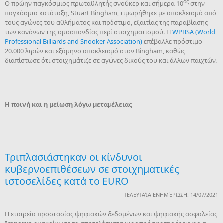
ος
Ο πρώην παγκόσμιος πρωταθλητής σνούκερ και σήμερα 10
στην
παγκόσμια κατάταξη, Stuart Bingham, τιμωρήθηκε με αποκλεισμό από
τους αγώνες του αθλήματος και πρόστιμο, εξαιτίας της παραβίασης
των κανόνων της ομοσπονδίας περί στοιχηματισμού. Η
WPBSA (World
Professional Billiards and Snooker Association)
επέβαλλε πρόστιμο
20.000 λιρών και εξάμηνο αποκλεισμό στον Bingham, καθώς
διαπίστωσε ότι στοιχημάτιζε σε αγώνες δικούς του και άλλων παιχτών.
Η ποινή και η μείωση λόγω μεταμέλειας
Τριπλασιάστηκαν οι κίνδυνοι
κυβερνοεπιθέσεων σε στοιχηματικές
ιστοσελίδες κατά το EURO
ΤΕΛΕΥΤΑΊΑ ΕΝΗΜΈΡΩΣΗ: 14/07/2021
Η εταιρεία προστασίας ψηφιακών δεδομένων και ψηφιακής ασφαλείας