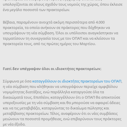
υπολογίζονται σε ολους σχεδόν τους νομούς της χώρας, όπου έκλεισε
ένα μεγάλο ποσοστό των πρακτορείων.
Βέβαια, παραμένουν ανοιχτά ακόμη περισσότερα από 4.000
πρακτορεία, τα οποία ανήκουν σε πράκτορες που δέχθηκαν να
υπογράψουν τη νέα σύμβαση. Όλοι οι υπόλοιποι αναγκάστηκαν να
τερματίσουν τη συνεργασία τους με τον ΟΠΑΠ και να κλείσουν τα
πρακτορεία τους, από τις πρώτες ημέρες του Μαρτίου.
Γιατί δεν υπέγραψαν όλοι οι ιδιοκτήτες πρακτορείων;
Σύμφωνα με όσα
καταγγέλλουν οι ιδιοκτήτες πρακτορείων του ΟΠΑΠ
,
η νέα σύμβαση που κλήθηκαν να υπογράψουν περιείχε αμφιβόλου
νομιμότητας διατάξεις, ενώ παράλληλα καταργούσε όλα τα
δικαιώματά τους. Επιπλέον, καταγγέλλουν ότι ο ΟΠΑΠ θα αποκτούσε
υπερεξουσίες με τη νέα σύμβαση και θα μπορούσε να αφαιρεί άδειες
και να τις μεταβιβάζει, καταργώντας το δικαίωμα πώλησης και
μεταβίβασης πρακτορείων. Τέλος, αναφέρουν ότι οι νέες συμβάσεις
μειώνουν τα ποσοστά προμήθειας, ενώ επιβαρύνουν τους πράκτορες
με νέα έξοδα.