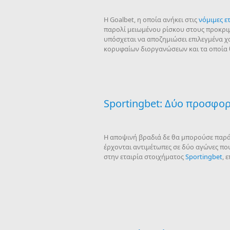
Η Goalbet, η οποία ανήκει στις
νόμιμες ε
παρολί μειωμένου ρίσκου στους προκριμ
υπόσχεται να αποζημιώσει επιλεγμένα 
κορυφαίων διοργανώσεων και τα οποία 
Sportingbet: Δύο προσφο
H αποψινή βραδιά δε θα μπορούσε παρά 
έρχονται αντιμέτωπες σε δύο αγώνες πο
στην εταιρία στοιχήματος
Sportingbet
, 