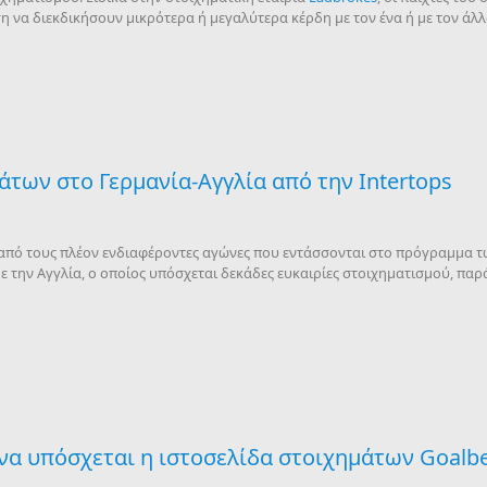
έση να διεκδικήσουν μικρότερα ή μεγαλύτερα κέρδη με τον ένα ή με τον άλ
των στο Γερμανία-Αγγλία από την Intertops
ς από τους πλέον ενδιαφέροντες αγώνες που εντάσσονται στο πρόγραμμα
ε την Αγγλία, ο οποίος υπόσχεται δεκάδες ευκαιρίες στοιχηματισμού, παρά
α υπόσχεται η ιστοσελίδα στοιχημάτων Goalb