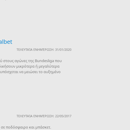
albet
ΤΕΛΕΥΤΑΊΑ ΕΝΗΜΈΡΩΣΗ: 31/01/2020
ύ στους αγώνες της Bundesliga που
κδικήσουν μικρότερα ή μεγαλύτερα
 υπόσχεται να μειώσει το αυξημένο
ΤΕΛΕΥΤΑΊΑ ΕΝΗΜΈΡΩΣΗ: 22/05/2017
ς σε ποδόσφαιρο και μπάσκετ.