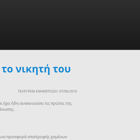
το νικητή του
ΤΕΛΕΥΤΑΊΑ ΕΝΗΜΈΡΩΣΗ: 07/06/2016
ι έχει ήδη ανακοινώσει τις πρώτες της
άνωσης.
 μια προσφορά επιστροφής χαμένων