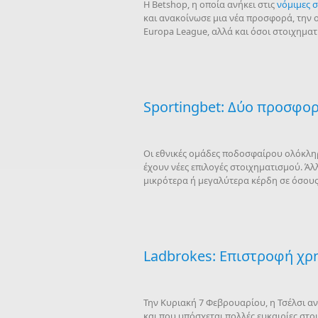
Η Betshop, η οποία ανήκει στις
νόμιμες σ
και ανακοίνωσε μια νέα προσφορά, την 
Europa League, αλλά και όσοι στοιχημα
Sportingbet: Δύο προσφορ
Οι εθνικές ομάδες ποδοσφαίρου ολόκληρο
έχουν νέες επιλογές στοιχηματισμού. Άλ
μικρότερα ή μεγαλύτερα κέρδη σε όσου
Ladbrokes: Επιστροφή χρη
Την Κυριακή 7 Φεβρουαρίου, η Τσέλσι αν
και που υπόσχεται πολλές ευκαιρίες στο