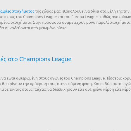
ταιρίες στοιχήματος
της χώρας μας, εξακολουθεί να δίνει στα μέλη της την
ατικούς του Champions League και του Europa League, καθώς ανακοίνωσ
χαμένα στοιχήματα. Στην προσφορά συμμετέχουν μόνο παρολί στοιχήματα
θα συνοδεύονται από μειωμένο ρίσκο.
ρές στο Champions League
να είναι αφιερωμένη στους αγώνες του Champions League. Τέσσερις κορυ
υ θα κρίνουν την πρόκρισή τους στην επόμενη φάση. Και οι δύο αυτοί α
επιτρέποντας στους παίχτες να διεκδικήσουν είτε αυξημένα κέρδη είτε κέρδ