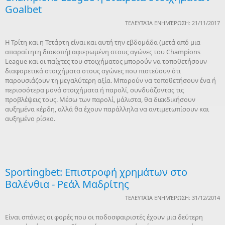
Goalbet
ΤΕΛΕΥΤΑΊΑ ΕΝΗΜΈΡΩΣΗ: 21/11/2017
Η Τρίτη και η Τετάρτη είναι και αυτή την εβδομάδα (μετά από μια
απαραίτητη διακοπή) αφιερωμένη στους αγώνες του Champions
League και οι παίχτες του στοιχήματος μπορούν να τοποθετήσουν
διαφορετικά στοιχήματα στους αγώνες που πιστεύουν ότι
παρουσιάζουν τη μεγαλύτερη αξία. Μπορούν να τοποθετήσουν ένα ή
περισσότερα μονά στοιχήματα ή παρολί, συνδυάζοντας τις
προβλέψεις τους. Μέσω των παρολί, μάλιστα, θα διεκδικήσουν
αυξημένα κέρδη, αλλά θα έχουν παράλληλα να αντιμετωπίσουν και
αυξημένο ρίσκο.
Sportingbet: Επιστροφή χρημάτων στο
Βαλένθια - Ρεάλ Μαδρίτης
ΤΕΛΕΥΤΑΊΑ ΕΝΗΜΈΡΩΣΗ: 31/12/2014
Είναι σπάνιες οι φορές που οι ποδοσφαιριστές έχουν μια δεύτερη