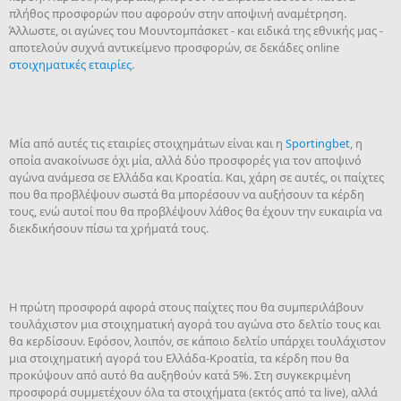
πλήθος προσφορών που αφορούν στην αποψινή αναμέτρηση.
Άλλωστε, οι αγώνες του Μουντομπάσκετ - και ειδικά της εθνικής μας -
αποτελούν συχνά αντικείμενο προσφορών, σε δεκάδες online
στοιχηματικές εταιρίες
.
Μία από αυτές τις εταιρίες στοιχημάτων είναι και η
Sportingbet
, η
οποία ανακοίνωσε όχι μία, αλλά δύο προσφορές για τον αποψινό
αγώνα ανάμεσα σε Ελλάδα και Κροατία. Και, χάρη σε αυτές, οι παίχτες
που θα προβλέψουν σωστά θα μπορέσουν να αυξήσουν τα κέρδη
τους, ενώ αυτοί που θα προβλέψουν λάθος θα έχουν την ευκαιρία να
διεκδικήσουν πίσω τα χρήματά τους.
Η πρώτη προσφορά αφορά στους παίχτες που θα συμπεριλάβουν
τουλάχιστον μια στοιχηματική αγορά του αγώνα στο δελτίο τους και
θα κερδίσουν. Εφόσον, λοιπόν, σε κάποιο δελτίο υπάρχει τουλάχιστον
μια στοιχηματική αγορά του Ελλάδα-Κροατία, τα κέρδη που θα
προκύψουν από αυτό θα αυξηθούν κατά 5%. Στη συγκεκριμένη
προσφορά συμμετέχουν όλα τα στοιχήματα (εκτός από τα live), αλλά