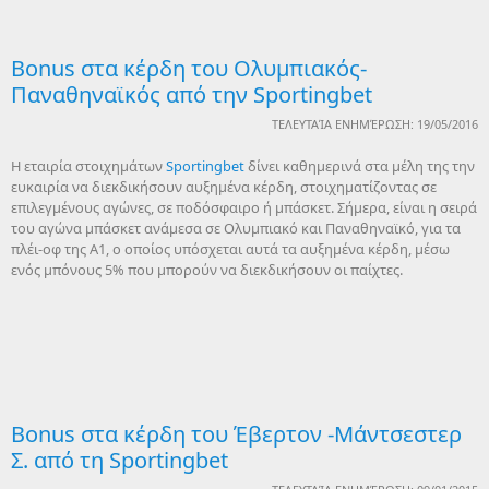
Bonus στα κέρδη του Ολυμπιακός-
Παναθηναϊκός από την Sportingbet
ΤΕΛΕΥΤΑΊΑ ΕΝΗΜΈΡΩΣΗ: 19/05/2016
Η εταιρία στοιχημάτων
Sportingbet
δίνει καθημερινά στα μέλη της την
ευκαιρία να διεκδικήσουν αυξημένα κέρδη, στοιχηματίζοντας σε
επιλεγμένους αγώνες, σε ποδόσφαιρο ή μπάσκετ. Σήμερα, είναι η σειρά
του αγώνα μπάσκετ ανάμεσα σε Ολυμπιακό και Παναθηναϊκό, για τα
πλέι-οφ της Α1, ο οποίος υπόσχεται αυτά τα αυξημένα κέρδη, μέσω
ενός μπόνους 5% που μπορούν να διεκδικήσουν οι παίχτες.
Bonus στα κέρδη του Έβερτον -Μάντσεστερ
Σ. από τη Sportingbet