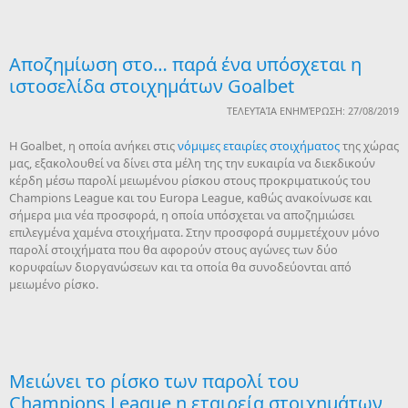
Αποζημίωση στο… παρά ένα υπόσχεται η
ιστοσελίδα στοιχημάτων Goalbet
ΤΕΛΕΥΤΑΊΑ ΕΝΗΜΈΡΩΣΗ: 27/08/2019
Η Goalbet, η οποία ανήκει στις
νόμιμες εταιρίες στοιχήματος
της χώρας
μας, εξακολουθεί να δίνει στα μέλη της την ευκαιρία να διεκδικούν
κέρδη μέσω παρολί μειωμένου ρίσκου στους προκριματικούς του
Champions League και του Europa League, καθώς ανακοίνωσε και
σήμερα μια νέα προσφορά, η οποία υπόσχεται να αποζημιώσει
επιλεγμένα χαμένα στοιχήματα. Στην προσφορά συμμετέχουν μόνο
παρολί στοιχήματα που θα αφορούν στους αγώνες των δύο
κορυφαίων διοργανώσεων και τα οποία θα συνοδεύονται από
μειωμένο ρίσκο.
Μειώνει το ρίσκο των παρολί του
Champions League η εταιρεία στοιχημάτων