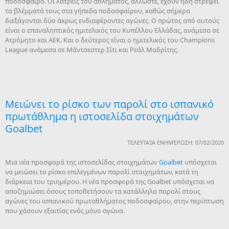
ποδόσφαιρο. Οι λάτρεις του αθλήματος, άλλωστε, έχουν ήδη στρέψει
τα βλέμματά τους στα γήπεδα ποδοσφαίρου, καθώς σήμερα
διεξάγονται δύο άκρως ενδιαφέροντες αγώνες. Ο πρώτος από αυτούς
είναι ο επαναληπτικός ημιτελικός του Κυπέλλου Ελλάδας, ανάμεσα σε
Ατρόμητο και ΑΕΚ. Και ο δεύτερος είναι ο ημιτελικός του Champions
League ανάμεσα σε Μάντσεστερ Σίτι και Ρεάλ Μαδρίτης.
Μειώνει το ρίσκο των παρολί στο ισπανικό
πρωτάθλημα η ιστοσελίδα στοιχημάτων
Goalbet
ΤΕΛΕΥΤΑΊΑ ΕΝΗΜΈΡΩΣΗ: 07/02/2020
Μια νέα προσφορά της ιστοσελίδας στοιχημάτων
Goalbet
υπόσχεται
να μειώσει το ρίσκο επιλεγμένων παρολί στοιχημάτων, κατά τη
διάρκεια του τριημέρου. Η νέα προσφορά της Goalbet υπόσχεται να
αποζημιώσει όσους τοποθετήσουν τα κατάλληλα παρολί στους
αγώνες του ισπανικού πρωταθλήματος ποδοσφαίρου, στην περίπτωση
που χάσουν εξαιτίας ενός μόνο αγώνα.