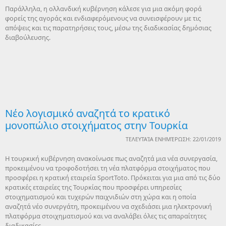
Παράλληλα, η ολλανδική κυβέρνηση κάλεσε για μια ακόμη φορά
φορείς της αγοράς και ενδιαφερόμενους να συνεισφέρουν με τις
απόψεις και τις παρατηρήσεις τους, μέσω της διαδικασίας δημόσιας
διαβούλευσης.
Νέο λογισμικό αναζητά το κρατικό
μονοπώλιο στοιχήματος στην Τουρκία
ΤΕΛΕΥΤΑΊΑ ΕΝΗΜΈΡΩΣΗ: 22/01/2019
Η τουρκική κυβέρνηση ανακοίνωσε πως αναζητά μια νέα συνεργασία,
προκειμένου να τροφοδοτήσει τη νέα πλατφόρμα στοιχήματος που
προσφέρει η κρατική εταιρεία SportToto. Πρόκειται για μια από τις δύο
κρατικές εταιρείες της Τουρκίας που προσφέρει υπηρεσίες
στοιχηματισμού και τυχερών παιχνιδιών στη χώρα και η οποία
αναζητά νέο συνεργάτη, προκειμένου να σχεδιάσει μια ηλεκτρονική
πλατφόρμα στοιχηματισμού και να αναλάβει όλες τις απαραίτητες
διαδικασίες.