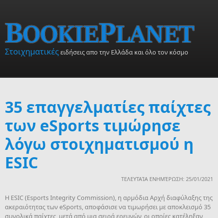
Skip to main content
Στοιχηματικές
ειδήσεις απο την Ελλάδα και όλο τον κόσμο
35 επαγγελματίες παίχτες
των eSports τιμώρησε
λόγω στοιχηματισμού η
ESIC
ΤΕΛΕΥΤΑΊΑ ΕΝΗΜΈΡΩΣΗ: 25/01/2021
H ESIC (Esports Integrity Commission), η αρμόδια Αρχή διαφύλαξης της
ακεραιότητας των eSports, αποφάσισε να τιμωρήσει με αποκλεισμό 35
συνολικά παίχτες, μετά από μια σειρά ερευνών, οι οποίες κατέληξαν