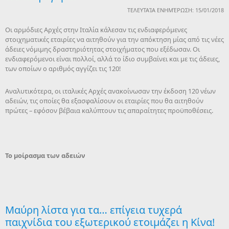
ΤΕΛΕΥΤΑΊΑ ΕΝΗΜΈΡΩΣΗ: 15/01/2018
Οι αρμόδιες Αρχές στην Ιταλία κάλεσαν τις ενδιαφερόμενες
στοιχηματικές εταιρίες να αιτηθούν για την απόκτηση μίας από τις νέες
άδειες νόμιμης δραστηριότητας στοιχήματος που εξέδωσαν. Οι
ενδιαφερόμενοι είναι πολλοί, αλλά το ίδιο συμβαίνει και με τις άδειες,
των οποίων ο αριθμός αγγίζει τις 120!
Αναλυτικότερα, οι ιταλικές Αρχές ανακοίνωσαν την έκδοση 120 νέων
αδειών, τις οποίες θα εξασφαλίσουν οι εταιρίες που θα αιτηθούν
πρώτες – εφόσον βέβαια καλύπτουν τις απαραίτητες προϋποθέσεις.
Το μοίρασμα των αδειών
Μαύρη λίστα για τα… επίγεια τυχερά
παιχνίδια του εξωτερικού ετοιμάζει η Κίνα!