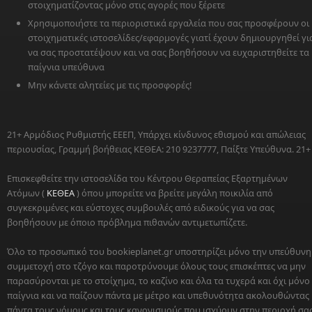
στοιχηματίζοντας μόνο στις αγορές που ξέρετε
Χρησιμοποιήστε τα περιοριστικά εργαλεία που σας προσφέρουν οι
στοιχηματικές ιστοσελίδες/εφαρμογές γιατί έχουν δημιουργηθεί γι
να σας προστατέψουν και να σας βοηθήσουν να ευχαριστηθείτε τα
παίγνια υπεύθυνα
Μην κάνετε αλητείες με τις προσφορές!
21+ Αρμόδιος Ρυθμιστής ΕΕΕΠ, Υπάρχει κίνδυνος εθισμού και απώλειας
περιουσίας, Γραμμή βοήθειας ΚΕΘΕΑ: 210 9237777, Παίξτε Υπεύθυνα. 21+
Επισκεφθείτε την ιστοσελίδα του Κέντρου Θεραπείας Εξαρτημένων
Ατόμων (
ΚΕΘΕΑ
) όπου μπορείτε να βρείτε μεγάλη ποικιλία από
συγκεκριμένες και εύστοχες συμβουλές από ειδικούς για να σας
βοηθήσουν με όποιο πρόβλημα πιθανών αντιμετωπίζετε.
Όλο το προσωπικό του bookieplanet.gr υποστηρίζει μόνο την υπεύθυνη
συμμετοχή στο τζόγο και παροτρύνουμε όλους τους επισκέπτες να μην
παρασύρονται με το στοίχημα, το καζίνο και όλα τα τυχερά και όχι μόνο
παίγνια και να παίζουν πάντα με μέτρο και υπεθυνότητα ακολουθώντας
πάντα τους νόμους και τους κανονισμούς που ισχύουν στην περιοχή σας