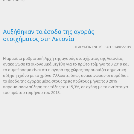
Αυξήθηκαν τα έσοδα της αγοράς
στοιχήματος στη Λετονία
ΤΕΛΕΥΤΑΊΑ ΕΝΗΜΈΡΩΣΗ: 14/05/2019
Η αρμόδια ρυθμιστική Αρχή της αγοράς στοιχήματος της Λετονίας
ανακοίνωσε τα οικονομικά μεγέθη για το πρώτο τρίμηνο του 2019 και
το συμπέρασμα είναι ότι η αγορά της χώρας παρουσιάζει σημαντική
αύξηση χρόνο με το χρόνο. Άλλωστε, όπως ανακοίνωσαν οι αρμόδιοι,
τα έσοδα της αγοράς μέσα στους τρεις πρώτους μήνες του 2019
παρουσίασαν αύξηση της τάξης του 15,3%, σε σχέση με τα αντίστοιχα
του πρώτου τριμήνου του 2018.