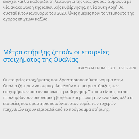
ελέγχει και θα καθορίζει τη λειτουργία της νέας αγοράς. Σύμφωνα με
νέα ανακοίνωση της ιαπωνικής κυβέρνησης, η νέα αυτή Αρχή θα
συσταθεί τον Ιανουάριο του 2020, λίγες ημέρες πριν το ντεμπούτο της
αγοράς επίγειων καζίνο.
Μέτρα στήριξης ζητούν οι εταιρείες
στοιχήματος της Ουαλίας
ΤΕΛΕΥΤΑΊΑ ΕΝΗΜΈΡΩΣΗ: 13/05/2020
Οι εταιρείες στοιχήματος που δραστηριοποιούνται νόμιμα στην
Ουαλία ζήτησαν να συμπεριληφθούν στα μέτρα στήριξης των
επιχειρήσεων που ανακοίνωσε η κυβέρνηση. Τέτοιου είδους μέτρα
περιλαμβάνουν οικονομική βοήθεια και μείωση των ενοικίων, αλλά οι
εταιρείες που δραστηριοποιούνται στον τομέα των τυχερών
παιχνιδιών έχουν εξαιρεθεί από το πρόγραμμα στήριξης.