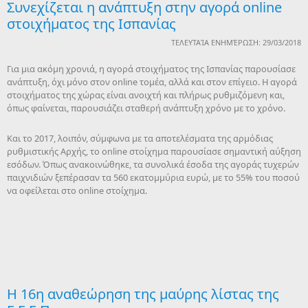
Συνεχίζεται η ανάπτυξη στην αγορά online
στοιχήματος της Ισπανίας
ΤΕΛΕΥΤΑΊΑ ΕΝΗΜΈΡΩΣΗ: 29/03/2018
Για μια ακόμη χρονιά, η αγορά στοιχήματος της Ισπανίας παρουσίασε
ανάπτυξη, όχι μόνο στον online τομέα, αλλά και στον επίγειο. Η αγορά
στοιχήματος της χώρας είναι ανοιχτή και πλήρως ρυθμιζόμενη και,
όπως φαίνεται, παρουσιάζει σταθερή ανάπτυξη χρόνο με το χρόνο.
Και το 2017, λοιπόν, σύμφωνα με τα αποτελέσματα της αρμόδιας
ρυθμιστικής Αρχής, το online στοίχημα παρουσίασε σημαντική αύξηση
εσόδων. Όπως ανακοινώθηκε, τα συνολικά έσοδα της αγοράς τυχερών
παιχνιδιών ξεπέρασαν τα 560 εκατομμύρια ευρώ, με το 55% του ποσού
να οφείλεται στο online στοίχημα.
H 16η αναθεώρηση της μαύρης λίστας της