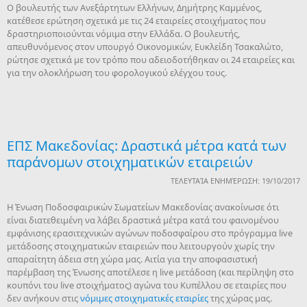
Ο βουλευτής των Ανεξάρτητων Ελλήνων, Δημήτρης Καμμένος,
κατέθεσε ερώτηση σχετικά με τις 24 εταιρείες στοιχήματος που
δραστηριοποιούνται νόμιμα στην Ελλάδα. Ο βουλευτής,
απευθυνόμενος στον υπουργό Οικονομικών, Ευκλείδη Τσακαλώτο,
ρώτησε σχετικά με τον τρόπο που αδειοδοτήθηκαν οι 24 εταιρείες και
για την ολοκλήρωση του φορολογικού ελέγχου τους.
ΕΠΣ Μακεδονίας: Δραστικά μέτρα κατά των
παράνομων στοιχηματικών εταιρειών
ΤΕΛΕΥΤΑΊΑ ΕΝΗΜΈΡΩΣΗ: 19/10/2017
Η Ένωση Ποδοσφαιρικών Σωματείων Μακεδονίας ανακοίνωσε ότι
είναι διατεθειμένη να λάβει δραστικά μέτρα κατά του φαινομένου
εμφάνισης ερασιτεχνικών αγώνων ποδοσφαίρου στο πρόγραμμα live
μετάδοσης στοιχηματικών εταιρειών που λειτουργούν χωρίς την
απαραίτητη άδεια στη χώρα μας. Αιτία για την αποφασιστική
παρέμβαση της Ένωσης αποτέλεσε η live μετάδοση (και περίληψη στο
κουπόνι του live στοιχήματος) αγώνα του Κυπέλλου σε εταιρίες που
δεν ανήκουν στις
νόμιμες στοιχηματικές εταιρίες
της χώρας μας.