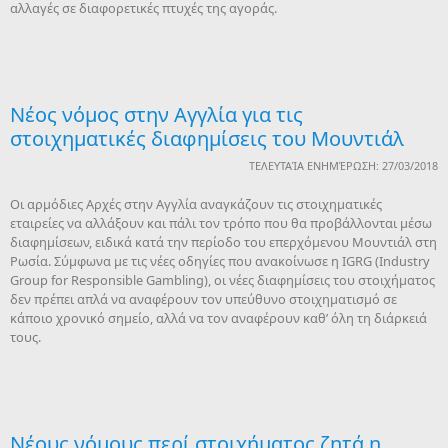
αλλαγές σε διαφορετικές πτυχές της αγοράς.
Νέος νόμος στην Αγγλία για τις
στοιχηματικές διαφημίσεις του Μουντιάλ
ΤΕΛΕΥΤΑΊΑ ΕΝΗΜΈΡΩΣΗ: 27/03/2018
Οι αρμόδιες Αρχές στην Αγγλία αναγκάζουν τις στοιχηματικές
εταιρείες να αλλάξουν και πάλι τον τρόπο που θα προβάλλονται μέσω
διαφημίσεων, ειδικά κατά την περίοδο του επερχόμενου Μουντιάλ στη
Ρωσία. Σύμφωνα με τις νέες οδηγίες που ανακοίνωσε η IGRG (Industry
Group for Responsible Gambling), οι νέες διαφημίσεις του στοιχήματος
δεν πρέπει απλά να αναφέρουν τον υπεύθυνο στοιχηματισμό σε
κάποιο χρονικό σημείο, αλλά να τον αναφέρουν καθ’ όλη τη διάρκειά
τους.
Νέους νόμους περί στοιχήματος ζητά η