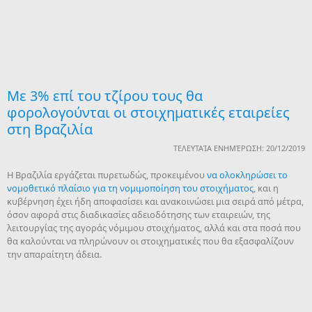
Με 3% επί του τζίρου τους θα
φορολογούνται οι στοιχηματικές εταιρείες
στη Βραζιλία
ΤΕΛΕΥΤΑΊΑ ΕΝΗΜΈΡΩΣΗ: 20/12/2019
Η Βραζιλία εργάζεται πυρετωδώς, προκειμένου
να ολοκληρώσει το
νομοθετικό πλαίσιο για τη νομιμοποίηση του στοιχήματος
, και η
κυβέρνηση έχει ήδη αποφασίσει και ανακοινώσει μια σειρά από μέτρα,
όσον αφορά στις διαδικασίες αδειοδότησης των εταιρειών, της
λειτουργίας της αγοράς νόμιμου στοιχήματος, αλλά και στα ποσά που
θα καλούνται να πληρώνουν οι στοιχηματικές που θα εξασφαλίζουν
την απαραίτητη άδεια.