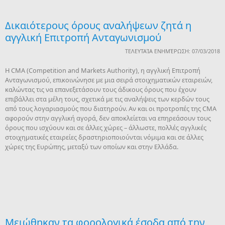
Δικαιότερους όρους αναλήψεων ζητά η
αγγλική Επιτροπή Ανταγωνισμού
ΤΕΛΕΥΤΑΊΑ ΕΝΗΜΈΡΩΣΗ: 07/03/2018
Η CMA (Competition and Markets Authority), η αγγλική Επιτροπή
Ανταγωνισμού, επικοινώνησε με μια σειρά στοιχηματικών εταιρειών,
καλώντας τις να επανεξετάσουν τους άδικους όρους που έχουν
επιβάλλει στα μέλη τους, σχετικά με τις αναλήψεις των κερδών τους
από τους λογαριασμούς που διατηρούν. Αν και οι προτροπές της CMA
αφορούν στην αγγλική αγορά, δεν αποκλείεται να επηρεάσουν τους
όρους που ισχύουν και σε άλλες χώρες – άλλωστε, πολλές αγγλικές
στοιχηματικές εταιρείες δραστηριοποιούνται νόμιμα και σε άλλες
χώρες της Ευρώπης, μεταξύ των οποίων και στην Ελλάδα.
Μειώθηκαν τα φορολογικά έσοδα από την