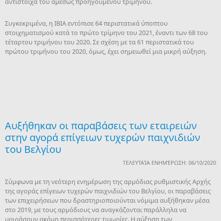
αντίστοιχα του αμέσως προηγούμενου τριμήνου.
Συγκεκριμένα, η IBIA εντόπισε 64 περιστατικά ύποπτου
στοιχηματισμού κατά το πρώτο τρίμηνο του 2021, έναντι των 68 του
τέταρτου τριμήνου του 2020. Σε σχέση με τα 61 περιστατικά του
πρώτου τριμήνου του 2020, όμως, έχει σημειωθεί μια μικρή αύξηση.
Αυξήθηκαν οι παραβάσεις των εταιρειών
στην αγορά επίγειων τυχερών παιχνιδιών
του Βελγίου
ΤΕΛΕΥΤΑΊΑ ΕΝΗΜΈΡΩΣΗ: 06/10/2020
Σύμφωνα με τη νεότερη ενημέρωση της αρμόδιας ρυθμιστικής Αρχής
της αγοράς επίγειων τυχερών παιχνιδιών του Βελγίου, οι παραβάσεις
των επιχειρήσεων που δραστηριοποιούνται νόμιμα αυξήθηκαν μέσα
στο 2019, με τους αρμόδιους να αναγκάζονται παράλληλα να
μοιράσουν ακόμη περισσότερες τιμωρίες. Η αύξηση των