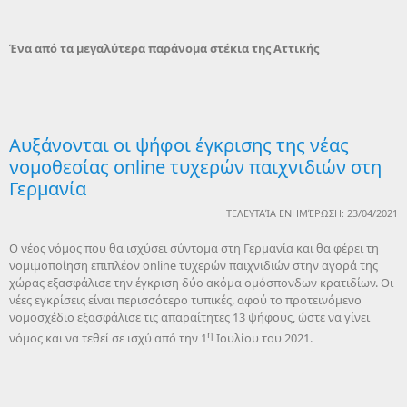
Ένα από τα μεγαλύτερα παράνομα στέκια της Αττικής
Αυξάνονται οι ψήφοι έγκρισης της νέας
νομοθεσίας online τυχερών παιχνιδιών στη
Γερμανία
ΤΕΛΕΥΤΑΊΑ ΕΝΗΜΈΡΩΣΗ: 23/04/2021
Ο νέος νόμος που θα ισχύσει σύντομα στη Γερμανία και θα φέρει τη
νομιμοποίηση επιπλέον online τυχερών παιχνιδιών στην αγορά της
χώρας εξασφάλισε την έγκριση δύο ακόμα ομόσπονδων κρατιδίων. Οι
νέες εγκρίσεις είναι περισσότερο τυπικές, αφού το προτεινόμενο
νομοσχέδιο εξασφάλισε τις απαραίτητες 13 ψήφους, ώστε να γίνει
η
νόμος και να τεθεί σε ισχύ από την 1
Ιουλίου του 2021.