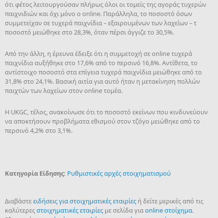
ότι φέτος λειτουργούσαν πλήρως όλοι οι τομείς της αγοράς τυχερών
παιχνιδιών και όχι μόνο ο online. Παράλληλα, το ποσοστό όσων
συμμετείχαν σε τυχερά παιχνίδια – εξαιρουμένων των λαχείων – τ
ποσοστό μειώθηκε στο 28,3%, όταν πέρσι άγγιζε το 30,5%.
Από την άλλη, η έρευνα έδειξε ότι η συμμετοχή σε online τυχερά
παιχνίδια αυξήθηκε στο 17,6% από το περσινό 16,8%. Αντίθετα, το
αντίστοιχο ποσοστό στα επίγεια τυχερά παιχνίδια μειώθηκε από το
31,8% στο 24,1%. Βασική αιτία για αυτό ήταν η μετακίνηση πολλών
παιχτών των λαχείων στον online τομέα.
Η UKGC, τέλος, ανακοίνωσε ότι το ποσοστό εκείνων που κινδυνεύουν
να αποκτήσουν προβλήματα εθισμού στον τζόγο μειώθηκε από το
περσινό 4,2% στο 3,1%.
Κατηγορία Είδησης:
Ρυθμιστικές αρχές στοιχηματισμού
Διαβάστε
ειδήσεις για στοιχηματικές εταιρίες
ή δείτε μερικές από τις
καλύτερες
στοιχηματικές εταιρίες
με σελίδα για
online στοίχημα
.