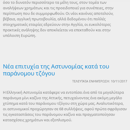
όσο το δυνατόν περισσότερο τα μέλη τους, στον τομέα των
αναλήψεων χρημάτων, και τις προειδοποιεί για συνέπειες, στην
περίπτωση που δε συμμορφωθούν. Οι νέοι κανόνες αποτελούν,
βέβαια, αγγλική πρωτοβουλία, αλλά δεδομένου ότι πολλές
στοιχηματικές εταιρίες εδρεύουν στην Αγγλία, οι ευκολότερες
πρακτικές ανάληψης δεν αποκλείεται να επεκταθούν και στην
υπόλοιπη Ευρώπη.
Νέα επιτυχία της Αστυνομίας κατά του
παράνομου τζόγου
ΤΕΛΕΥΤΑΊΑ ΕΝΗΜΈΡΩΣΗ: 10/11/2017
Η Ελληνική Αστυνομία κατάφερε να εντοπίσει ένα από τα μεγαλύτερα
παράνομα μίνι καζίνο της Αττικής, πετυχαίνοντας ένα ακόμη μεγάλο
χτύπημα κατά του παράνομου τζόγου στη χώρα μας. Αναλυτικότερα,
οι αστυνομικοί προχώρησαν σε 68 συλλήψεις, αφού πρώτα σφράγισαν
τις εγκαταστάσεις του παράνομου καζίνο και πραγματοποίησαν
κατασχέσεις χρημάτων και εξοπλισμού.