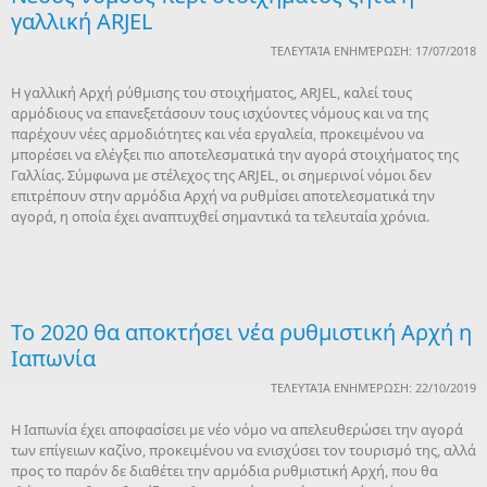
γαλλική ARJEL
ΤΕΛΕΥΤΑΊΑ ΕΝΗΜΈΡΩΣΗ: 17/07/2018
Η γαλλική Αρχή ρύθμισης του στοιχήματος, ARJEL, καλεί τους
αρμόδιους να επανεξετάσουν τους ισχύοντες νόμους και να της
παρέχουν νέες αρμοδιότητες και νέα εργαλεία, προκειμένου να
μπορέσει να ελέγξει πιο αποτελεσματικά την αγορά στοιχήματος της
Γαλλίας. Σύμφωνα με στέλεχος της ARJEL, οι σημερινοί νόμοι δεν
επιτρέπουν στην αρμόδια Αρχή να ρυθμίσει αποτελεσματικά την
αγορά, η οποία έχει αναπτυχθεί σημαντικά τα τελευταία χρόνια.
Το 2020 θα αποκτήσει νέα ρυθμιστική Αρχή η
Ιαπωνία
ΤΕΛΕΥΤΑΊΑ ΕΝΗΜΈΡΩΣΗ: 22/10/2019
Η Ιαπωνία έχει αποφασίσει με νέο νόμο να απελευθερώσει την αγορά
των επίγειων καζίνο, προκειμένου να ενισχύσει τον τουρισμό της, αλλά
προς το παρόν δε διαθέτει την αρμόδια ρυθμιστική Αρχή, που θα