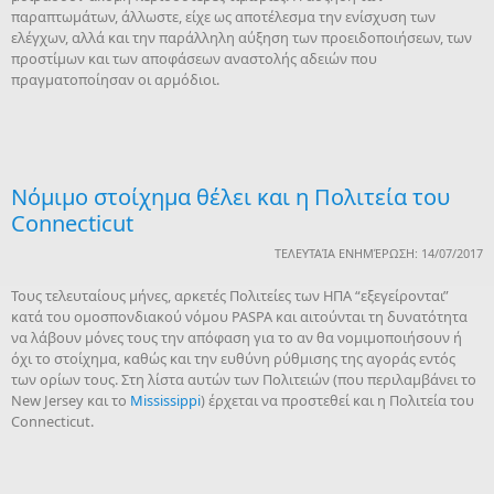
παραπτωμάτων, άλλωστε, είχε ως αποτέλεσμα την ενίσχυση των
ελέγχων, αλλά και την παράλληλη αύξηση των προειδοποιήσεων, των
προστίμων και των αποφάσεων αναστολής αδειών που
πραγματοποίησαν οι αρμόδιοι.
Νόμιμο στοίχημα θέλει και η Πολιτεία του
Connecticut
ΤΕΛΕΥΤΑΊΑ ΕΝΗΜΈΡΩΣΗ: 14/07/2017
Τους τελευταίους μήνες, αρκετές Πολιτείες των ΗΠΑ “εξεγείρονται”
κατά του ομοσπονδιακού νόμου PASPA και αιτούνται τη δυνατότητα
να λάβουν μόνες τους την απόφαση για το αν θα νομιμοποιήσουν ή
όχι το στοίχημα, καθώς και την ευθύνη ρύθμισης της αγοράς εντός
των ορίων τους. Στη λίστα αυτών των Πολιτειών (που περιλαμβάνει το
New Jersey και το
Mississippi
) έρχεται να προστεθεί και η Πολιτεία του
Connecticut.