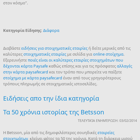
στον κόσμο”.
Κατηγορία Είδησης:
Διάφορα
Διαβάστε
ειδήσεις για στοιχηματικές εταιρίες
ή δείτε μερικές από τις
καλύτερες
στοιχηματικές εταιρίες
με σελίδα για
online στοίχημα
.
Εξερευνήστε
ποιές είναι οι καλύτερες εταιρίες στοιχημάτων που
δέχονται κάρτα Paysafe
καθώς επίσης και για τις πρόσφατες
αλλαγές
στην κάρτα paysafecard
και τον τρόπο που μπορείτε να παίξετε
στοίχημα με κάρτα paysafecard
έναν από τους γρηγορότερους
τρόπους πληρωμής σε στοιχηματικές ιστοσελίδες.
Ειδήσεις απο την ίδια κατηγορία
Τα 50 χρόνια ιστορίας της Betsson
ΤΕΛΕΥΤΑΊΑ ΕΝΗΜΈΡΩΣΗ: 03/02/2014
Η Betsson, μία από τις δημοφιλέστερες σουηδικές
εταιρείες
στοιχημάτων
, κλείνει φέτος τα 50 της χρόνια. Κατά τη διάρκεια μισού