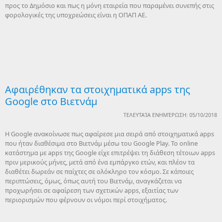
προς το Δημόσιο και πως η μόνη εταιρεία που παραμένει συνεπής στις
φορολογικές της υποχρεώσεις είναι η ΟΠΑΠ ΑΕ.
Αφαιρέθηκαν τα στοιχηματικά apps της
Google στο Βιετνάμ
ΤΕΛΕΥΤΑΊΑ ΕΝΗΜΈΡΩΣΗ: 05/10/2018
Η Google ανακοίνωσε πως αφαίρεσε μια σειρά από στοιχηματικά apps
που ήταν διαθέσιμα στο Βιετνάμ μέσω του Google Play. Το online
κατάστημα με apps της Google είχε επιτρέψει τη διάθεση τέτοιων apps
πριν μερικούς μήνες, μετά από ένα εμπάργκο ετών, και πλέον τα
διαθέτει δωρεάν σε παίχτες σε ολόκληρο τον κόσμο. Σε κάποιες
περιπτώσεις, όμως, όπως αυτή του Βιετνάμ, αναγκάζεται να
προχωρήσει σε αφαίρεση των σχετικών apps, εξαιτίας των
περιορισμών που φέρνουν οι νόμοι περί στοιχήματος.