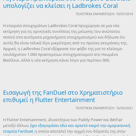
υπολογίζει να κλείσει η Ladbrokes Coral
ΤΕΛΕΥΤΑΊΑ ΕΝΗΜΈΡΩΣΗ: 10/07/2019
H εταιρεία στοιχημάτων Ladbrokes Coral προχώρησε σε μια νέα
εκτίμηση για τις αρνητικές συνέπειες της μείωσης του ανώτατου
ποσού στα αυτόματα μηχανήματα στοιχηματισμού και δήλωσε ότι
αυτές θα είναι τελικά λίγο μικρότερες από τις πρώτες εκτιμήσεις της.
Αρχικά, η Ladbrokes Coral εξέφρασε τον φόβο της για το κλείσιμο
τουλάχιστον 1.000 πρακτορείων στοιχηματισμού στο Ηνωμένο
Βασίλειο, αλλά η νέα εκτίμηση κάνει λόγο για περίπου 900.
Εισαγωγή της FanDuel στο Χρηματιστήριο
επιθυμεί η Flutter Entertainment
ΤΕΛΕΥΤΑΊΑ ΕΝΗΜΈΡΩΣΗ: 16/03/2021
H Flutter Entertainment, ιδιοκτήτρια των Paddy Power και BetFair
μεταξύ άλλων,
έχει εξαγοράσει εδώ και αρκετό καιρό την αμερικανική
εταρεία FanDuel
, η οποία αποτελεί την αιχμή του δόρατός της στην