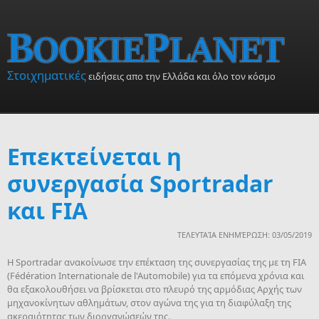
Skip to main content
Στοιχηματικές
ειδήσεις απο την Ελλάδα και όλο τον κόσμο
Επεκτείνεται η
συνεργασία Sportradar
και FIA
ΤΕΛΕΥΤΑΊΑ ΕΝΗΜΈΡΩΣΗ: 03/05/2019
Η Sportradar ανακοίνωσε την επέκταση της συνεργασίας της με τη FIA
(Fédération Internationale de l'Automobile) για τα επόμενα χρόνια και
θα εξακολουθήσει να βρίσκεται στο πλευρό της αρμόδιας Αρχής των
μηχανοκίνητων αθλημάτων, στον αγώνα της για τη διαφύλαξη της
ακεραιότητας των διοργανώσεών της.