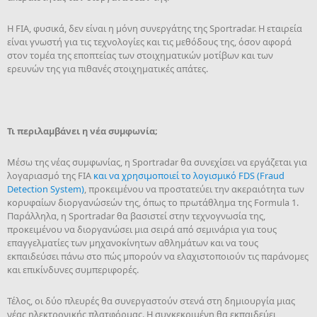
Η FIA, φυσικά, δεν είναι η μόνη συνεργάτης της Sportradar. Η εταιρεία
είναι γνωστή για τις τεχνολογίες και τις μεθόδους της, όσον αφορά
στον τομέα της εποπτείας των στοιχηματικών μοτίβων και των
ερευνών της για πιθανές στοιχηματικές απάτες.
Τι περιλαμβάνει η νέα συμφωνία;
Μέσω της νέας συμφωνίας, η Sportradar θα συνεχίσει να εργάζεται για
λογαριασμό της FIA
και να χρησιμοποιεί το λογισμικό FDS (Fraud
Detection System)
, προκειμένου να προστατεύει την ακεραιότητα των
κορυφαίων διοργανώσεών της, όπως το πρωτάθλημα της Formula 1.
Παράλληλα, η Sportradar θα βασιστεί στην τεχνογνωσία της,
προκειμένου να διοργανώσει μια σειρά από σεμινάρια για τους
επαγγελματίες των μηχανοκίνητων αθλημάτων και να τους
εκπαιδεύσει πάνω στο πώς μπορούν να ελαχιστοποιούν τις παράνομες
και επικίνδυνες συμπεριφορές.
Τέλος, οι δύο πλευρές θα συνεργαστούν στενά στη δημιουργία μιας
νέας ηλεκτρονικής πλατφόρμας. Η συγκεκριμένη θα εκπαιδεύει