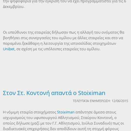
την ψηφοφορία για την έγκρισή του να έχει προγραμματιστεί για τις 6
Δεκεμβρίου.
Οι υπεύθυνοι της εταιρείας δήλωσαν πως η αλλαγή του ονόματος θα
βοηθήσει στις συνεργασίες του ομίλου με άλλες εταιρείες και στο να
παραμένει ξεκάθαρη η λειτουργία της ιστοσελίδας στοιχημάτων
Unibet
, σε σχέση με τις υπόλοιπες εταιρείες του ομίλου.
Στον Στ. Κοντονή απαντά ο Stoiximan
ΤΕΛΕΥΤΑΊΑ ΕΝΗΜΈΡΩΣΗ: 12/06/2015
Η νόμιμη εταιρία στοιχήματος
Stoiximan
απάντησε άμεσα στους
ισχυρισμούς του υφυπουργού Αθλητισμού, Σταύρου Κοντονή, ο
οποίος δήλωσε (μαζί με τον Γ.Γ. Αθλητισμού, Ιούλιο Συναδινό) πως οι
διαδικτυακές επιχειρήσεις δεν αποδίδουν αυτή τη στιγμή φόρους