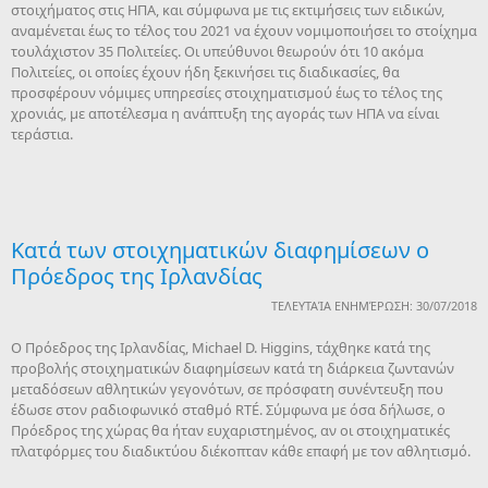
στοιχήματος στις ΗΠΑ, και σύμφωνα με τις εκτιμήσεις των ειδικών,
αναμένεται έως το τέλος του 2021 να έχουν νομιμοποιήσει το στοίχημα
τουλάχιστον 35 Πολιτείες. Οι υπεύθυνοι θεωρούν ότι 10 ακόμα
Πολιτείες, οι οποίες έχουν ήδη ξεκινήσει τις διαδικασίες, θα
προσφέρουν νόμιμες υπηρεσίες στοιχηματισμού έως το τέλος της
χρονιάς, με αποτέλεσμα η ανάπτυξη της αγοράς των ΗΠΑ να είναι
τεράστια.
Κατά των στοιχηματικών διαφημίσεων ο
Πρόεδρος της Ιρλανδίας
ΤΕΛΕΥΤΑΊΑ ΕΝΗΜΈΡΩΣΗ: 30/07/2018
Ο Πρόεδρος της Ιρλανδίας, Michael D. Higgins, τάχθηκε κατά της
προβολής στοιχηματικών διαφημίσεων κατά τη διάρκεια ζωντανών
μεταδόσεων αθλητικών γεγονότων, σε πρόσφατη συνέντευξη που
έδωσε στον ραδιοφωνικό σταθμό RTÉ. Σύμφωνα με όσα δήλωσε, ο
Πρόεδρος της χώρας θα ήταν ευχαριστημένος, αν οι στοιχηματικές
πλατφόρμες του διαδικτύου διέκοπταν κάθε επαφή με τον αθλητισμό.