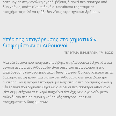
λειτουργίας στην αγγλική αγορά, βέβαια, διαρκεί περισσότερο από
δύο χρόνια, οπότε είναι πιθανό οι υπεύθυνοι της εταιρείας
στοιχήματος απλά να τράβηξαν νέους στρατηγικούς δρόμους.
Υπέρ της απαγόρευσης στοιχηματικών
διαφημίσεων οι Λιθουανοί
ΤΕΛΕΥΤΑΊΑ ΕΝΗΜΈΡΩΣΗ: 17/11/2020
Μια νέα έρευνα που πραγματοποιήθηκε στη Λιθουανία δείχνει ότι μια
μεγάλη μερίδα των Λιθουανών είναι υπέρ του περιορισμού ή της
απαγόρευσης των στοιχηματικών διαφημίσεων. Οι νόμοι σχετικά με τις
διαφημίσεις τυχερών παιχνιδιών στη Λιθουανία δεν είναι ιδιαίτερα
αυστηροί και η αγορά λειτουργεί με ελάχιστους περιορισμούς, αλλά η
νέα έρευνα που δημοσιεύθηκε δείχνει ότι οι περισσότεροι Λιθουανοί
(είτε συμμετέχουν σε τυχερά παιχνίδια είτε όχι) δε διαφωνούν με το
ενδεχόμενο περιορισμού ή καθολικής απαγόρευσης των
στοιχηματικών διαφημίσεων.