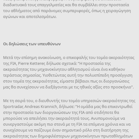
διαδικτυακά τους επαγγελματίες και θα συμβάλλει στην προστασία
του αθλήματος από παράνομες συμπεριφορές, όπως η χειραγώγηση
αγώνων και αποτελεσμάτων.
Οι δηλώσεις των υπευθύνων
Μετά την επίσημη ανακοίνωση, ο επικεφαλής του τομέα ακεραιότητας
της FIA, Pierre Ketterer, δήλωσε σχετικά: “Η προστασία της
ακεραιότητας του μηχανοκίνητου αθλητισμού είναι ένα καθήκον
τεράστιας σημασίας. Υιοθετώντας αυτή την πολυεπίπεδη προσέγγιση
στον τομέα της ακεραιότητας, είμαστε βέβαιοι πως οι διοργανώσεις
μας θα συνεχίσουν να διεξάγονται με τις ηθικές αξίες στο προσκήνιο”.
Με τη σειρά του, ο διευθυντής του τομέα υπηρεσιών ακεραιότητας της
Sportradar, Andreas Krannich, δήλωσε: “Η ομάδα μας θα επικεντρωθεί
στην προστασία των διοργανώσεων της FIA από οτιδήποτε θα
μπορούσε να απειλήσει την ακεραιότητά τους. Ανυπομονούμε να
συνεργαστούμε ακόμη πιο στενά με τη FIA τα επόμενα χρόνια και να
συνεχίσουμε να παίζουμε έναν σημαντικό ρόλο στη διατήρηση της
ακεραιότητας των δημοφιλέστερων μηχανοκίνητων πρωταθλημάτων