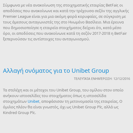
Σύμφωνα με νέα ανακοίνωση της στοιχηματικής εταιρίας BetFair, οι
αποδόσεις που ανακοίνωνε και κατά την τρέχουσα σεζόν της αγγλικής
Premier League είναι για μια ακόμη φορά κορυφαίες, σε σύγκριση με
τους άμεσους ανταγωνιστές της στο Ηνωμένο Βασίλειο. Μια έρευνα
που δημοσιοποίησε η εταιρεία στοιχήματος δείχνει ότι, κατά μέσο
όρο, οι αποδόσεις που ανακοίνωνε κατά τη σεζόν 2017-2018 η BetFair
ξεπερνούσαν τις αντίστοιχες του ανταγωνισμού.
Αλλαγή ονόματος για το Unibet Group
ΤΕΛΕΥΤΑΊΑ ΕΝΗΜΈΡΩΣΗ: 12/12/2016
Τα στελέχη και οι μέτοχοι του Unibet Group, του ομίλου στον οποίο
ανήκουν ιστοσελίδες του στοιχήματος όπως η ιστοσελίδα
στοιχημάτων
Unibet
, αποφάσισαν τη μετονομασία της εταιρείας. Ο
όμιλος πλέον θα είναι γνωστός, όχι ως Unibet Group Plc, αλλά ως
Kindred Group Plc.