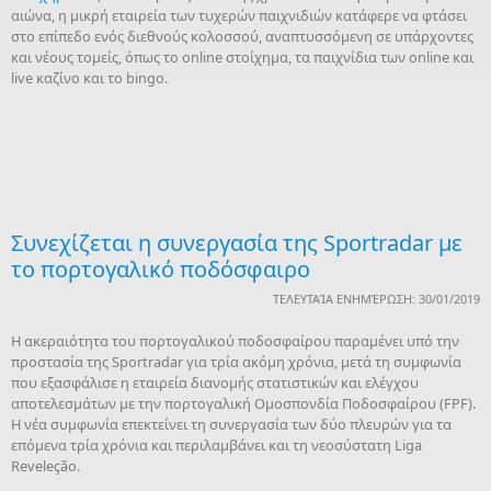
αιώνα, η μικρή εταιρεία των τυχερών παιχνιδιών κατάφερε να φτάσει
στο επίπεδο ενός διεθνούς κολοσσού, αναπτυσσόμενη σε υπάρχοντες
και νέους τομείς, όπως το online στοίχημα, τα παιχνίδια των online και
live καζίνο και το bingo.
Συνεχίζεται η συνεργασία της Sportradar με
το πορτογαλικό ποδόσφαιρο
ΤΕΛΕΥΤΑΊΑ ΕΝΗΜΈΡΩΣΗ: 30/01/2019
Η ακεραιότητα του πορτογαλικού ποδοσφαίρου παραμένει υπό την
προστασία της Sportradar για τρία ακόμη χρόνια, μετά τη συμφωνία
που εξασφάλισε η εταιρεία διανομής στατιστικών και ελέγχου
αποτελεσμάτων με την πορτογαλική Ομοσπονδία Ποδοσφαίρου (FPF).
H νέα συμφωνία επεκτείνει τη συνεργασία των δύο πλευρών για τα
επόμενα τρία χρόνια και περιλαμβάνει και τη νεοσύστατη Liga
Reveleção.