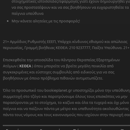
στοιχηματικές ιστοσελίδες/εφαρμογές γιατί έχουν δημιουργηθεί γι
να σας προστατέψουν και να σας βοηθήσουν να ευχαριστηθείτε τα
παίγνια υπεύθυνα
Μην κάνετε αλητείες με τις προσφορές!
21+ Αρμόδιος Ρυθμιστής ΕΕΕΠ, Υπάρχει κίνδυνος εθισμού και απώλειας
περιουσίας, Γραμμή βοήθειας ΚΕΘΕΑ: 210 9237777, Παίξτε Υπεύθυνα. 21+
Επισκεφθείτε την ιστοσελίδα του Κέντρου Θεραπείας Εξαρτημένων
Ατόμων (
ΚΕΘΕΑ
) όπου μπορείτε να βρείτε μεγάλη ποικιλία από
συγκεκριμένες και εύστοχες συμβουλές από ειδικούς για να σας
βοηθήσουν με όποιο πρόβλημα πιθανών αντιμετωπίζετε.
Όλο το προσωπικό του bookieplanet.gr υποστηρίζει μόνο την υπεύθυνη
συμμετοχή στο τζόγο και παροτρύνουμε όλους τους επισκέπτες να μην
παρασύρονται με το στοίχημα, το καζίνο και όλα τα τυχερά και όχι μόνο
παίγνια και να παίζουν πάντα με μέτρο και υπεθυνότητα ακολουθώντας
πάντα τους νόμους και τους κανονισμούς που ισχύουν στην περιοχή σας