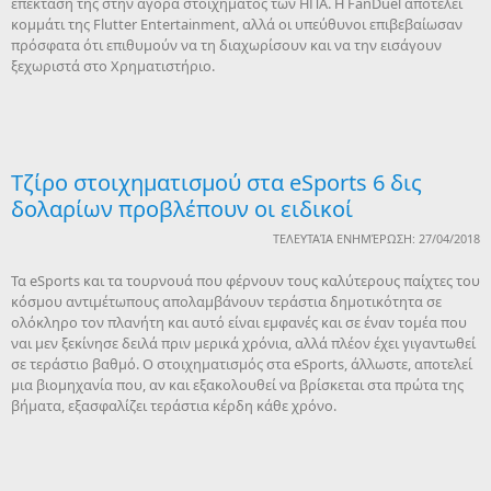
επέκτασή της στην αγορά στοιχήματος των ΗΠΑ. Η FanDuel αποτελεί
κομμάτι της Flutter Entertainment, αλλά οι υπεύθυνοι επιβεβαίωσαν
πρόσφατα ότι επιθυμούν να τη διαχωρίσουν και να την εισάγουν
ξεχωριστά στο Χρηματιστήριο.
Τζίρο στοιχηματισμού στα eSports 6 δις
δολαρίων προβλέπουν οι ειδικοί
ΤΕΛΕΥΤΑΊΑ ΕΝΗΜΈΡΩΣΗ: 27/04/2018
Τα eSports και τα τουρνουά που φέρνουν τους καλύτερους παίχτες του
κόσμου αντιμέτωπους απολαμβάνουν τεράστια δημοτικότητα σε
ολόκληρο τον πλανήτη και αυτό είναι εμφανές και σε έναν τομέα που
ναι μεν ξεκίνησε δειλά πριν μερικά χρόνια, αλλά πλέον έχει γιγαντωθεί
σε τεράστιο βαθμό. Ο στοιχηματισμός στα eSports, άλλωστε, αποτελεί
μια βιομηχανία που, αν και εξακολουθεί να βρίσκεται στα πρώτα της
βήματα, εξασφαλίζει τεράστια κέρδη κάθε χρόνο.