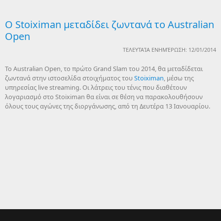
O Stoiximan μεταδίδει ζωντανά το Australian
Open
ΤΕΛΕΥΤΑΊΑ ΕΝΗΜΈΡΩΣΗ: 12/01/2014
Το Australian Open, το πρώτο Grand Slam του 2014, θα μεταδίδεται
ζωντανά στην ιστοσελίδα στοιχήματος του
Stoiximan
, μέσω της
υπηρεσίας live streaming. Οι λάτρεις του τένις που διαθέτουν
λογαριασμό στο Stoiximan θα είναι σε θέση να παρακολουθήσουν
όλους τους αγώνες της διοργάνωσης, από τη Δευτέρα 13 Ιανουαρίου.