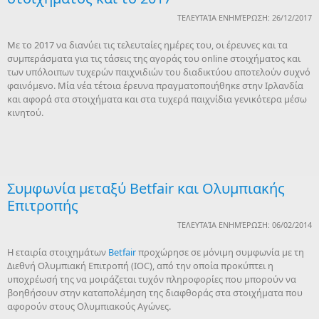
ΤΕΛΕΥΤΑΊΑ ΕΝΗΜΈΡΩΣΗ: 26/12/2017
Με το 2017 να διανύει τις τελευταίες ημέρες του, οι έρευνες και τα
συμπεράσματα για τις τάσεις της αγοράς του online στοιχήματος και
των υπόλοιπων τυχερών παιχνιδιών του διαδικτύου αποτελούν συχνό
φαινόμενο. Μία νέα τέτοια έρευνα πραγματοποιήθηκε στην Ιρλανδία
και αφορά στα στοιχήματα και στα τυχερά παιχνίδια γενικότερα μέσω
κινητού.
Συμφωνία μεταξύ Betfair και Ολυμπιακής
Επιτροπής
ΤΕΛΕΥΤΑΊΑ ΕΝΗΜΈΡΩΣΗ: 06/02/2014
Η εταιρία στοιχημάτων
Betfair
προχώρησε σε μόνιμη συμφωνία με τη
Διεθνή Ολυμπιακή Επιτροπή (IOC), από την οποία προκύπτει η
υποχρέωσή της να μοιράζεται τυχόν πληροφορίες που μπορούν να
βοηθήσουν στην καταπολέμηση της διαφθοράς στα στοιχήματα που
αφορούν στους Ολυμπιακούς Αγώνες.