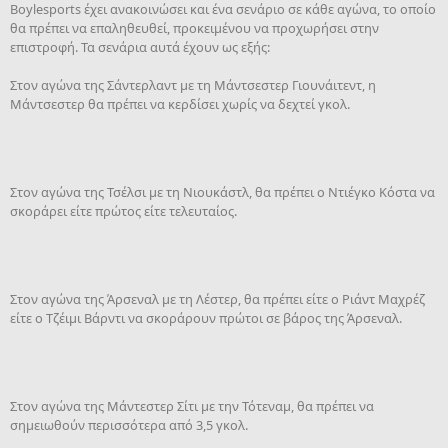
Boylesports έχει ανακοινώσει και ένα σενάριο σε κάθε αγώνα, το οποίο
θα πρέπει να επαληθευθεί, προκειμένου να προχωρήσει στην
επιστροφή. Τα σενάρια αυτά έχουν ως εξής:
Στον αγώνα της Σάντερλαντ με τη Μάντσεστερ Γιουνάιτεντ, η
Μάντσεστερ θα πρέπει να κερδίσει χωρίς να δεχτεί γκολ.
Στον αγώνα της Τσέλσι με τη Νιουκάστλ, θα πρέπει ο Ντιέγκο Κόστα να
σκοράρει είτε πρώτος είτε τελευταίος.
Στον αγώνα της Άρσεναλ με τη Λέστερ, θα πρέπει είτε ο Ριάντ Μαχρέζ
είτε ο Τζέιμι Βάρντι να σκοράρουν πρώτοι σε βάρος της Άρσεναλ.
Στον αγώνα της Μάντεστερ Σίτι με την Τότεναμ, θα πρέπει να
σημειωθούν περισσότερα από 3,5 γκολ.