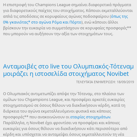
Η επιστροφή του Champions League σημαίνει διαφορετικά πράγματα
για διαφορετικούς παίχτες του στοιχήματος. Κάποιοι εκμεταλλεύονται
απλά τις αποδόσεις σε κορυφαίους αγώνες ποδοσφαίρου (
όπως της
0% γκανιότας* στο αγώνα Ρόμα και Πόρτο
), ενώ κάποιοι άλλοι
βρίσκουν την ευκαιρία να συμμετάσχουν σε κορυφαίες προσφορές**
που μπορούν να αυξήσουν την αξία των στοιχημάτων τους.
Ανταμοιβές στο live του Ολυμπιακός-Τότεναμ
μοιράζει η ιστοσελίδα στοιχήματος Novibet
ΤΕΛΕΥΤΑΊΑ ΕΝΗΜΈΡΩΣΗ: 18/09/2019
O Ολυμπιακός αντιμετωπίζει απόψε την Τότεναμ, στο πλαίσιο των
ομίλων του Chgampions League, και προσφέρει αρκετές ευκαιρίες
στοιχηματισμού σε όσους θέλουν να διεκδικήσουν κέρδη, κατά τη
διάρκεια του αγώνα εκμεταλλευόμενοι φυσικά και κάποιες
προσφορές** που ανακοινώνουν οι
εταιρίες στοιχημάτων
.
Παράλληλα, η Novibet έχει φροντίσει να προσφέρει και κάποιες
ευκαιρίες για όσους θέλουν να διεκδικήσουν κάτι περισσότερο από
κέρδη και υπόσχεται να ανταμείψει όσους εκμεταλλευτούν τη νέα