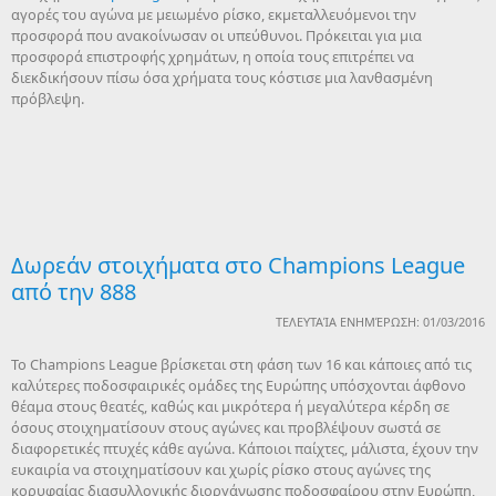
αγορές του αγώνα με μειωμένο ρίσκο, εκμεταλλευόμενοι την
προσφορά που ανακοίνωσαν οι υπεύθυνοι. Πρόκειται για μια
προσφορά επιστροφής χρημάτων, η οποία τους επιτρέπει να
διεκδικήσουν πίσω όσα χρήματα τους κόστισε μια λανθασμένη
πρόβλεψη.
Δωρεάν στοιχήματα στο Champions League
από την 888
ΤΕΛΕΥΤΑΊΑ ΕΝΗΜΈΡΩΣΗ: 01/03/2016
Το Champions League βρίσκεται στη φάση των 16 και κάποιες από τις
καλύτερες ποδοσφαιρικές ομάδες της Ευρώπης υπόσχονται άφθονο
θέαμα στους θεατές, καθώς και μικρότερα ή μεγαλύτερα κέρδη σε
όσους στοιχηματίσουν στους αγώνες και προβλέψουν σωστά σε
διαφορετικές πτυχές κάθε αγώνα. Κάποιοι παίχτες, μάλιστα, έχουν την
ευκαιρία να στοιχηματίσουν και χωρίς ρίσκο στους αγώνες της
κορυφαίας διασυλλογικής διοργάνωσης ποδοσφαίρου στην Ευρώπη,