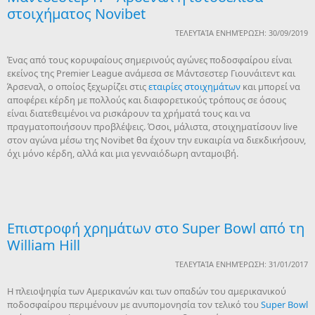
στοιχήματος Novibet
ΤΕΛΕΥΤΑΊΑ ΕΝΗΜΈΡΩΣΗ: 30/09/2019
Ένας από τους κορυφαίους σημερινούς αγώνες ποδοσφαίρου είναι
εκείνος της Premier League ανάμεσα σε Μάντσεστερ Γιουνάιτεντ και
Άρσεναλ, ο οποίος ξεχωρίζει στις
εταιρίες στοιχημάτων
και μπορεί να
αποφέρει κέρδη με πολλούς και διαφορετικούς τρόπους σε όσους
είναι διατεθειμένοι να ρισκάρουν τα χρήματά τους και να
πραγματοποιήσουν προβλέψεις. Όσοι, μάλιστα, στοιχηματίσουν live
στον αγώνα μέσω της Novibet θα έχουν την ευκαιρία να διεκδικήσουν,
όχι μόνο κέρδη, αλλά και μια γενναιόδωρη ανταμοιβή.
Επιστροφή χρημάτων στο Super Bowl από τη
William Hill
ΤΕΛΕΥΤΑΊΑ ΕΝΗΜΈΡΩΣΗ: 31/01/2017
Η πλειοψηφία των Αμερικανών και των οπαδών του αμερικανικού
ποδοσφαίρου περιμένουν με ανυπομονησία τον τελικό του
Super Bowl