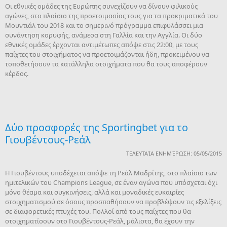
Οι εθνικές ομάδες της Ευρώπης συνεχίζουν να δίνουν φιλικούς
αγώνες, στο πλαίσιο της προετοιμασίας τους για τα προκριματικά του
Μουντιάλ του 2018 και το σημερινό πρόγραμμα επιφυλάσσει μια
συνάντηση κορυφής, ανάμεσα στη Γαλλία και την Αγγλία. Οι δύο
εθνικές ομάδες έρχονται αντιμέτωπες απόψε στις 22:00, με τους
παίχτες του στοιχήματος να προετοιμάζονται ήδη, προκειμένου να
τοποθετήσουν τα κατάλληλα στοιχήματα που θα τους αποφέρουν
κέρδος.
Δύο προσφορές της Sportingbet για το
Γιουβέντους-Ρεάλ
ΤΕΛΕΥΤΑΊΑ ΕΝΗΜΈΡΩΣΗ: 05/05/2015
Η Γιουβέντους υποδέχεται απόψε τη Ρεάλ Μαδρίτης, στο πλαίσιο των
ημιτελικών του Champions League, σε έναν αγώνα που υπόσχεται όχι
μόνο θέαμα και συγκινήσεις, αλλά και μοναδικές ευκαιρίες
στοιχηματισμού σε όσους προσπαθήσουν να προβλέψουν τις εξελίξεις
σε διαφορετικές πτυχές του. Πολλοί από τους παίχτες που θα
στοιχηματίσουν στο Γιουβέντους-Ρεάλ, μάλιστα, θα έχουν την