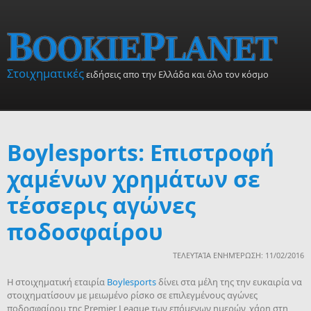
Skip to main content
Στοιχηματικές
ειδήσεις απο την Ελλάδα και όλο τον κόσμο
Boylesports: Επιστροφή
χαμένων χρημάτων σε
τέσσερις αγώνες
ποδοσφαίρου
ΤΕΛΕΥΤΑΊΑ ΕΝΗΜΈΡΩΣΗ: 11/02/2016
Η στοιχηματική εταιρία
Boylesports
δίνει στα μέλη της την ευκαιρία να
στοιχηματίσουν με μειωμένο ρίσκο σε επιλεγμένους αγώνες
ποδοσφαίρου της Premier League των επόμενων ημερών, χάρη στη