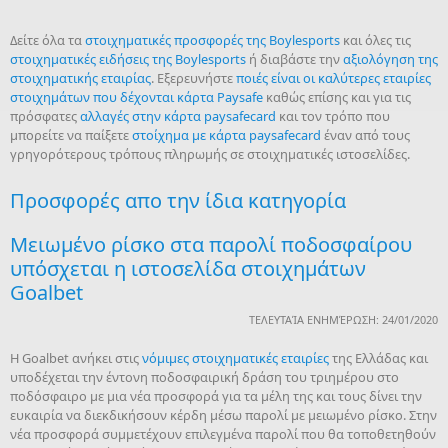
Δείτε όλα τα
στοιχηματικές προσφορές της Boylesports
και όλες τις
στοιχηματικές ειδήσεις της Boylesports
ή διαβάστε την
αξιολόγηση της
στοιχηματικής εταιρίας
. Εξερευνήστε
ποιές είναι οι καλύτερες εταιρίες
στοιχημάτων που δέχονται κάρτα Paysafe
καθώς επίσης και για τις
πρόσφατες
αλλαγές στην κάρτα paysafecard
και τον τρόπο που
μπορείτε να παίξετε
στοίχημα με κάρτα paysafecard
έναν από τους
γρηγορότερους τρόπους πληρωμής σε στοιχηματικές ιστοσελίδες.
Προσφορές απο την ίδια κατηγορία
Μειωμένο ρίσκο στα παρολί ποδοσφαίρου
υπόσχεται η ιστοσελίδα στοιχημάτων
Goalbet
ΤΕΛΕΥΤΑΊΑ ΕΝΗΜΈΡΩΣΗ: 24/01/2020
Η Goalbet ανήκει στις
νόμιμες στοιχηματικές εταιρίες
της Ελλάδας και
υποδέχεται την έντονη ποδοσφαιρική δράση του τριημέρου στο
ποδόσφαιρο με μια νέα προσφορά για τα μέλη της και τους δίνει την
ευκαιρία να διεκδικήσουν κέρδη μέσω παρολί με μειωμένο ρίσκο. Στην
νέα προσφορά συμμετέχουν επιλεγμένα παρολί που θα τοποθετηθούν