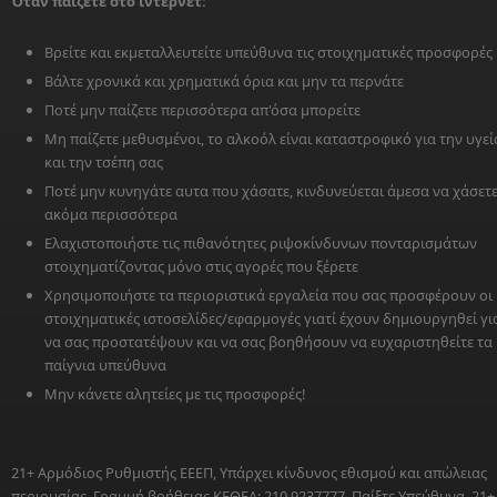
Όταν παίζετε στο ίντερνετ:
Βρείτε και εκμεταλλευτείτε υπεύθυνα τις στοιχηματικές προσφορές
Βάλτε χρονικά και χρηματικά όρια και μην τα περνάτε
Ποτέ μην παίζετε περισσότερα απ'όσα μπορείτε
Μη παίζετε μεθυσμένοι, το αλκοόλ είναι καταστροφικό για την υγεί
και την τσέπη σας
Ποτέ μην κυνηγάτε αυτα που χάσατε, κινδυνεύεται άμεσα να χάσετ
ακόμα περισσότερα
Ελαχιστοποιήστε τις πιθανότητες ριψοκίνδυνων πονταρισμάτων
στοιχηματίζοντας μόνο στις αγορές που ξέρετε
Χρησιμοποιήστε τα περιοριστικά εργαλεία που σας προσφέρουν οι
στοιχηματικές ιστοσελίδες/εφαρμογές γιατί έχουν δημιουργηθεί γι
να σας προστατέψουν και να σας βοηθήσουν να ευχαριστηθείτε τα
παίγνια υπεύθυνα
Μην κάνετε αλητείες με τις προσφορές!
21+ Αρμόδιος Ρυθμιστής ΕΕΕΠ, Υπάρχει κίνδυνος εθισμού και απώλειας
περιουσίας, Γραμμή βοήθειας ΚΕΘΕΑ: 210 9237777, Παίξτε Υπεύθυνα. 21+