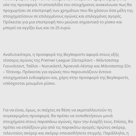
νέα της προσφορά. Η ιστοσελίδα του στοιχήματος ανακοίνωσε πως θα
προχωρήσει σε επιστροφή των χρημάτων που θα χάσουν όσα μέλη της
στοιχηματίσουν σε επιλεγμένους αγώνες και επιλεγμένες αγορές.
Πρόκειται για μια επιστροφή που μειώνει σημαντικά το ρίσκο και
μπορεί να αγγίξει έως και τα 25 ευρώ.
Αναλυτικότερα, η προσφορά της Boylesports αφορά στους εξής
τέσσερις αγώνες της Premier League: Σάντερλαντ – Μάντσεστερ
Γιουνάιτεντ, Τσέλσι – Νιουκάστλ, Άρσεναλ-Λέστερ και Μάντσεστερ Σίτι
– Τότεναμ. Πρόκειται για αγώνες που παρουσιάζουν έντονο
στοιχηματικό ενδιαφέρον και, χάρη στην προσφορά της Boylesports,
υπόσχονται μειωμένο ρίσκο.
Για να είναι, όμως, οι παίχτες σε θέση να εκμεταλλευτούν τη
συγκεκριμένη προσφορά, θα πρέπει να τοποθετήσουν μονά
στοιχήματα στους παραπάνω αγώνες, πριν την έναρξή τους. Επίσης, θα
πρέπει να επιλέξουν μία από τις παρακάτω αγορές: πρώτος σκόρερ,
τελευταίος σκόρερ και σκόρερ οποιασδήποτε στιγμής. Παράλληλα, η