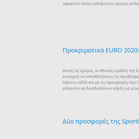
αφορούν στους αποψινούς αγώνες ανάμε
Προκριματικά EURO 2020: 
Αυτές τις ημέρες, οι εθνικές ομάδες της
ευκαιρία να τοποθετήσουν τις προβλέψει
πάρουν αλλά και με τις προσφορές που
μπορούν να διεκδικήσουν κέρδη με μειω
Δύο προσφορές της Sporti