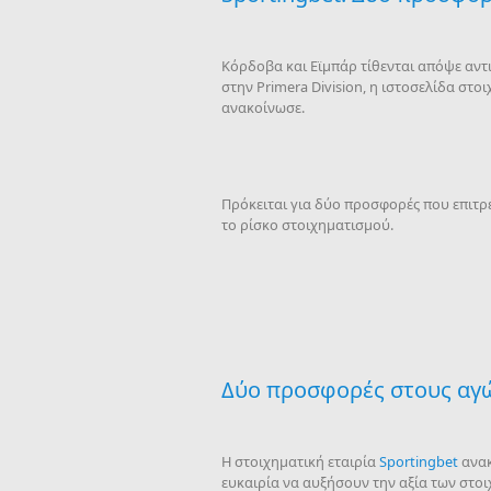
Κόρδοβα και Εϊμπάρ τίθενται απόψε αντι
στην Primera Division, η ιστοσελίδα στο
ανακοίνωσε.
Πρόκειται για δύο προσφορές που επιτρ
το ρίσκο στοιχηματισμού.
Δύο προσφορές στους αγώ
Η στοιχηματική εταιρία
Sportingbet
ανακ
ευκαιρία να αυξήσουν την αξία των στοι