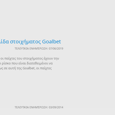
λίδα στοιχήματος Goalbet
ΤΕΛΕΥΤΑΊΑ ΕΝΗΜΈΡΩΣΗ: 07/06/2019
 οι παίχτες του στοιχήματος έχουν την
 ρίσκο που είναι διατεθειμένοι να
ως σε αυτή της Goalbet, οι παίχτες
ΤΕΛΕΥΤΑΊΑ ΕΝΗΜΈΡΩΣΗ: 03/09/2014