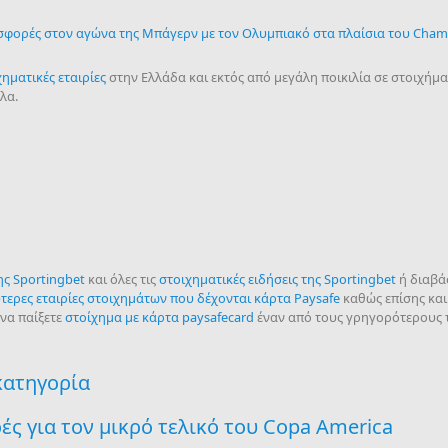
οσφορές στον αγώνα της Μπάγερν με τον Ολυμπιακό στα πλαίσια του Cha
χηματικές εταιρίες
στην Ελλάδα και εκτός από μεγάλη ποικιλία σε στοιχήμα
λα.
ς Sportingbet
και όλες τις
στοιχηματικές ειδήσεις της Sportingbet
ή διαβά
λύτερες εταιρίες στοιχημάτων που δέχονται κάρτα Paysafe
καθώς επίσης και
 να παίξετε
στοίχημα με κάρτα paysafecard
έναν από τους γρηγορότερους 
κατηγορία
ές για τον μικρό τελικό του Copa America