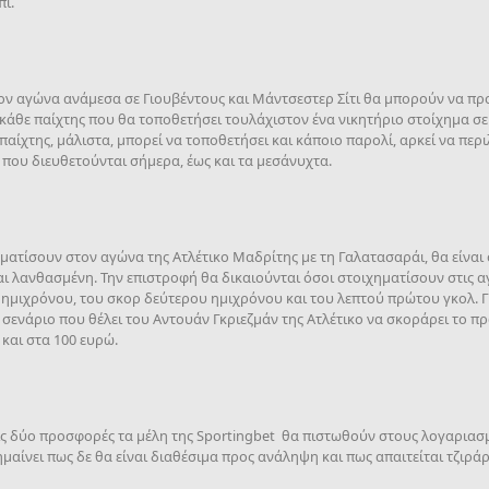
ι.
ον αγώνα ανάμεσα σε Γιουβέντους και Μάντσεστερ Σίτι θα μπορούν να πρ
 κάθε παίχτης που θα τοποθετήσει τουλάχιστον ένα νικητήριο στοίχημα σ
παίχτης, μάλιστα, μπορεί να τοποθετήσει και κάποιο παρολί, αρκεί να περ
που διευθετούνται σήμερα, έως και τα μεσάνυχτα.
ηματίσουν στον αγώνα της Ατλέτικο Μαδρίτης με τη Γαλατασαράι, θα είναι
ι λανθασμένη. Την επιστροφή θα δικαιούνται όσοι στοιχηματίσουν στις α
 ημιχρόνου, του σκορ δεύτερου ημιχρόνου και του λεπτού πρώτου γκολ. Γ
 σενάριο που θέλει του Αντουάν Γκριεζμάν της Ατλέτικο να σκοράρει το π
 και στα 100 ευρώ.
ς δύο προσφορές τα μέλη της Sportingbet θα πιστωθούν στους λογαριασ
αίνει πως δε θα είναι διαθέσιμα προς ανάληψη και πως απαιτείται τζιράρι