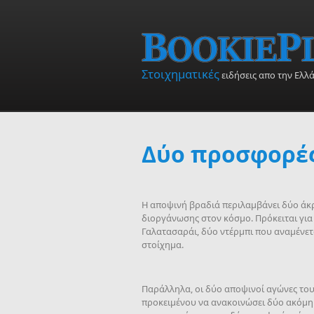
Skip to main content
Στοιχηματικές
ειδήσεις απο την Ελλ
Δύο προσφορές 
Η αποψινή βραδιά περιλαμβάνει δύο άκ
διοργάνωσης στον κόσμο. Πρόκειται για 
Γαλατασαράι, δύο ντέρμπι που αναμένετ
στοίχημα.
Παράλληλα, οι δύο αποψινοί αγώνες του
προκειμένου να ανακοινώσει δύο ακόμη 