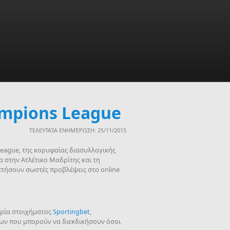
ampions League
ΤΕΛΕΥΤΑΊΑ ΕΝΗΜΈΡΩΣΗ: 25/11/2015
eague, της κορυφαίας διασυλλογικής
α στην Ατλέτικο Μαδρίτης και τη
ετήσουν σωστές προβλέψεις στο online
ιρία στοιχήματος
Sportingbet
,
των που μπορούν να διεκδικήσουν όσοι