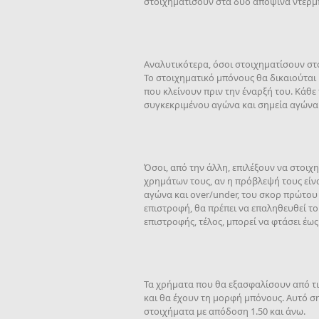
στοιχηματίσουν στα δύο αποψινά ντέρμπ
Αναλυτικότερα, όσοι στοιχηματίσουν στ
Το στοιχηματικό μπόνους θα δικαιούται
που κλείνουν πριν την έναρξή του. Κάθε 
συγκεκριμένου αγώνα και σημεία αγώνα 
Όσοι, από την άλλη, επιλέξουν να στοιχ
χρημάτων τους, αν η πρόβλεψή τους είνα
αγώνα και over/under, του σκορ πρώτου
επιστροφή, θα πρέπει να επαληθευθεί το
επιστροφής, τέλος, μπορεί να φτάσει έως
Τα χρήματα που θα εξασφαλίσουν από τι
και θα έχουν τη μορφή μπόνους. Αυτό σημ
στοιχήματα με απόδοση 1.50 και άνω.