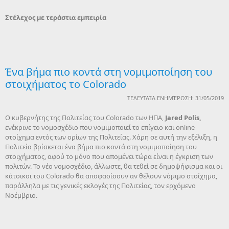
Στέλεχος με τεράστια εμπειρία
Ένα βήμα πιο κοντά στη νομιμοποίηση του
στοιχήματος το Colorado
ΤΕΛΕΥΤΑΊΑ ΕΝΗΜΈΡΩΣΗ: 31/05/2019
Ο κυβερνήτης της Πολιτείας του Colorado των ΗΠΑ,
Jared
Polis
,
ενέκρινε το νομοσχέδιο που νομιμοποιεί το επίγειο και online
στοίχημα εντός των ορίων της Πολιτείας. Χάρη σε αυτή την εξέλιξη, η
Πολιτεία βρίσκεται ένα βήμα πιο κοντά στη νομιμοποίηση του
στοιχήματος, αφού το μόνο που απομένει τώρα είναι η έγκριση των
πολιτών. Το νέο νομοσχέδιο, άλλωστε, θα τεθεί σε δημοψήφισμα και οι
κάτοικοι του Colorado θα αποφασίσουν αν θέλουν νόμιμο στοίχημα,
παράλληλα με τις γενικές εκλογές της Πολιτείας, τον ερχόμενο
Νοέμβριο.