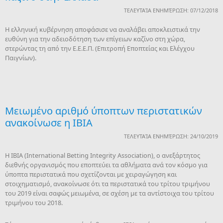
ΤΕΛΕΥΤΑΊΑ ΕΝΗΜΈΡΩΣΗ: 07/12/2018
Η ελληνική κυβέρνηση αποφάσισε να αναλάβει αποκλειστικά την
ευθύνη για την αδειοδότηση των επίγειων καζίνο στη χώρα,
στερώντας τη από την Ε.Ε.Ε.Π. (Επιτροπή Εποπτείας και Ελέγχου
Παιγνίων).
Mειωμένο αριθμό ύποπτων περιστατικών
ανακοίνωσε η IBIA
ΤΕΛΕΥΤΑΊΑ ΕΝΗΜΈΡΩΣΗ: 24/10/2019
Η IBIA (International Betting Integrity Association), o ανεξάρτητος
διεθνής οργανισμός που εποπτεύει τα αθλήματα ανά τον κόσμο για
ύποπτα περιστατικά που σχετίζονται με χειραγώγηση και
στοιχηματισμό, ανακοίνωσε ότι τα περιστατικά του τρίτου τριμήνου
του 2019 είναι σαφώς μειωμένα, σε σχέση με τα αντίστοιχα του τρίτου
τριμήνου του 2018.