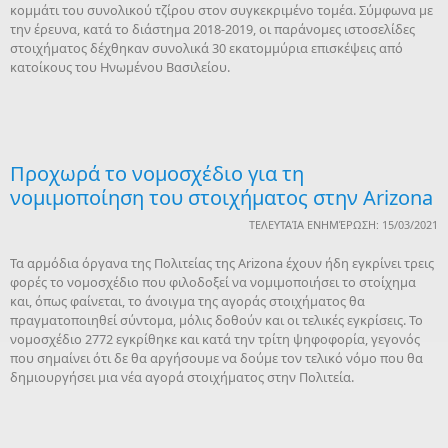
κομμάτι του συνολικού τζίρου στον συγκεκριμένο τομέα. Σύμφωνα με
την έρευνα, κατά το διάστημα 2018-2019, οι παράνομες ιστοσελίδες
στοιχήματος δέχθηκαν συνολικά 30 εκατομμύρια επισκέψεις από
κατοίκους του Ηνωμένου Βασιλείου.
Προχωρά το νομοσχέδιο για τη
νομιμοποίηση του στοιχήματος στην Arizona
ΤΕΛΕΥΤΑΊΑ ΕΝΗΜΈΡΩΣΗ: 15/03/2021
Τα αρμόδια όργανα της Πολιτείας της Arizona έχουν ήδη εγκρίνει τρεις
φορές το νομοσχέδιο που φιλοδοξεί να νομιμοποιήσει το στοίχημα
και, όπως φαίνεται, το άνοιγμα της αγοράς στοιχήματος θα
πραγματοποιηθεί σύντομα, μόλις δοθούν και οι τελικές εγκρίσεις. Το
νομοσχέδιο 2772 εγκρίθηκε και κατά την τρίτη ψηφοφορία, γεγονός
που σημαίνει ότι δε θα αργήσουμε να δούμε τον τελικό νόμο που θα
δημιουργήσει μια νέα αγορά στοιχήματος στην Πολιτεία.