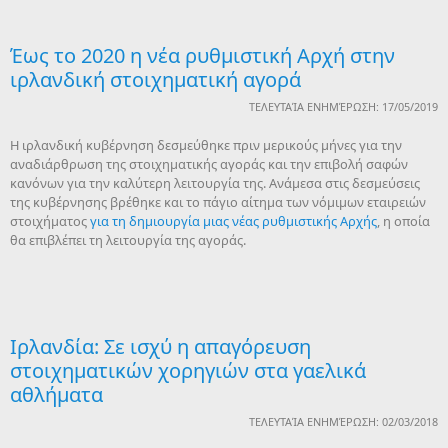
Έως το 2020 η νέα ρυθμιστική Αρχή στην
ιρλανδική στοιχηματική αγορά
ΤΕΛΕΥΤΑΊΑ ΕΝΗΜΈΡΩΣΗ: 17/05/2019
Η ιρλανδική κυβέρνηση δεσμεύθηκε πριν μερικούς μήνες για την
αναδιάρθρωση της στοιχηματικής αγοράς και την επιβολή σαφών
κανόνων για την καλύτερη λειτουργία της. Ανάμεσα στις δεσμεύσεις
της κυβέρνησης βρέθηκε και το πάγιο αίτημα των νόμιμων εταιρειών
στοιχήματος
για τη δημιουργία μιας νέας ρυθμιστικής Αρχής
, η οποία
θα επιβλέπει τη λειτουργία της αγοράς.
Ιρλανδία: Σε ισχύ η απαγόρευση
στοιχηματικών χορηγιών στα γαελικά
αθλήματα
ΤΕΛΕΥΤΑΊΑ ΕΝΗΜΈΡΩΣΗ: 02/03/2018