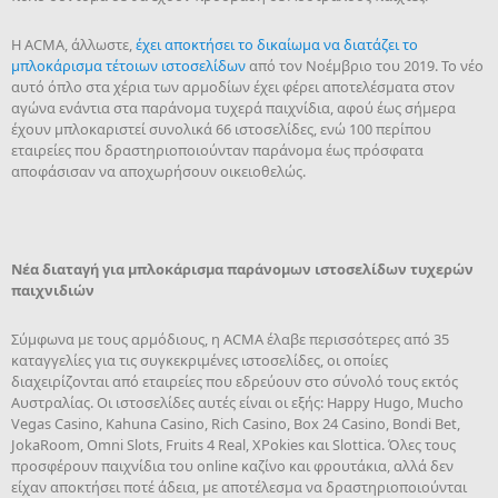
Η ACMA, άλλωστε,
έχει αποκτήσει το δικαίωμα να διατάζει το
μπλοκάρισμα τέτοιων ιστοσελίδων
από τον Νοέμβριο του 2019. Το νέο
αυτό όπλο στα χέρια των αρμοδίων έχει φέρει αποτελέσματα στον
αγώνα ενάντια στα παράνομα τυχερά παιχνίδια, αφού έως σήμερα
έχουν μπλοκαριστεί συνολικά 66 ιστοσελίδες, ενώ 100 περίπου
εταιρείες που δραστηριοποιούνταν παράνομα έως πρόσφατα
αποφάσισαν να αποχωρήσουν οικειοθελώς.
Νέα διαταγή για μπλοκάρισμα παράνομων ιστοσελίδων τυχερών
παιχνιδιών
Σύμφωνα με τους αρμόδιους, η ACMA έλαβε περισσότερες από 35
καταγγελίες για τις συγκεκριμένες ιστοσελίδες, οι οποίες
διαχειρίζονται από εταιρείες που εδρεύουν στο σύνολό τους εκτός
Αυστραλίας. Οι ιστοσελίδες αυτές είναι οι εξής: Happy Hugo, Mucho
Vegas Casino, Kahuna Casino, Rich Casino, Box 24 Casino, Bondi Bet,
JokaRoom, Omni Slots, Fruits 4 Real, XPokies και Slottica. Όλες τους
προσφέρουν παιχνίδια του online καζίνο και φρουτάκια, αλλά δεν
είχαν αποκτήσει ποτέ άδεια, με αποτέλεσμα να δραστηριοποιούνται