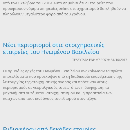
από τον Οκτώβριο του 2019. Αυτό σημαίνει ότι οι εταιρείες που
προσφέρουν νόμιμα υπηρεσίες online στοιχηματισμού θα κληθούν να
πληρώνουν μεγαλύτερο φόρο από του χρόνου.
Nέοι περιορισμοί στις στοιχηματικές
εταιρείες του Ηνωμένου Βασιλείου
ΤΕΛΕΥΤΑΊΑ ΕΝΗΜΈΡΩΣΗ: 31/10/2017
Οι αρμόδιες Αρχές του Ηνωμένου Βασιλείου ανακοίνωσαν τα πρώτα
αποτελέσματα που προέκυψαν από τη διαδικασία επανεξέτασης της
λειτουργίας της στοιχηματικής αγοράς και πρότειναν νέους
περιορισμούς σε νευραλγικούς τομείς, όπως η διαφήμιση, τα
μηχανήματα αυτόματου στοιχηματισμού και η προστασία των
παιχτών από τους κινδύνους του εθισμού στον τζόγο.
Ενδιαφέρον από δεκάδες εταιρίες