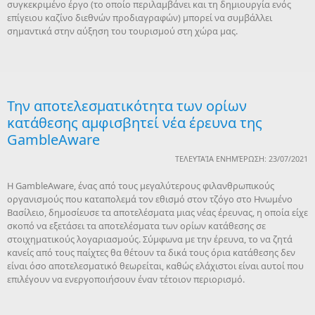
συγκεκριμένο έργο (το οποίο περιλαμβάνει και τη δημιουργία ενός
επίγειου καζίνο διεθνών προδιαγραφών) μπορεί να συμβάλλει
σημαντικά στην αύξηση του τουρισμού στη χώρα μας.
Την αποτελεσματικότητα των ορίων
κατάθεσης αμφισβητεί νέα έρευνα της
GambleAware
ΤΕΛΕΥΤΑΊΑ ΕΝΗΜΈΡΩΣΗ: 23/07/2021
Η GambleAware, ένας από τους μεγαλύτερους φιλανθρωπικούς
οργανισμούς που καταπολεμά τον εθισμό στον τζόγο στο Ηνωμένο
Βασίλειο, δημοσίευσε τα αποτελέσματα μιας νέας έρευνας, η οποία είχε
σκοπό να εξετάσει τα αποτελέσματα των ορίων κατάθεσης σε
στοιχηματικούς λογαριασμούς. Σύμφωνα με την έρευνα, το να ζητά
κανείς από τους παίχτες θα θέτουν τα δικά τους όρια κατάθεσης δεν
είναι όσο αποτελεσματικό θεωρείται, καθώς ελάχιστοι είναι αυτοί που
επιλέγουν να ενεργοποιήσουν έναν τέτοιον περιορισμό.