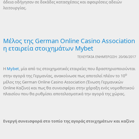
άδεια οδήγησαν σε δεκάδες κατασχέσεις και αφαιρέσεις αδειών
λειτουργίας.
Μέλος της German Online Casino Association
η εταιρεία στοιχημάτων Mybet
ΤΕΛΕΥΤΑΊΑ ΕΝΗΜΈΡΩΣΗ: 20/06/2017
Η
Mybet
, μία από τις στοιχηματικές εταιρείες που δραστηριοποιούνται
ο
στην αγορά της Γερμανίας, ανακοίνωσε πως αποτελεί πλέον το 10
μέλος της German Online Casino Association (Ένωση Γερμανικών
Online Καζίνο) και πως θα συνεισφέρει στην χάραξη ενός νομοθετικού
πλαισίου που θα ρυθμίσει αποτελεσματικά την αγορά της χώρας.
Ενεργή συνεισφορά στο τοπίο της αγοράς στοιχημάτων και καζίνο