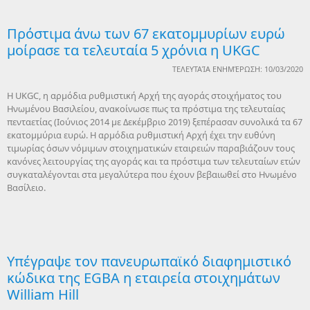
Πρόστιμα άνω των 67 εκατομμυρίων ευρώ
μοίρασε τα τελευταία 5 χρόνια η UKGC
ΤΕΛΕΥΤΑΊΑ ΕΝΗΜΈΡΩΣΗ: 10/03/2020
Η UKGC, η αρμόδια ρυθμιστική Αρχή της αγοράς στοιχήματος του
Ηνωμένου Βασιλείου, ανακοίνωσε πως τα πρόστιμα της τελευταίας
πενταετίας (Ιούνιος 2014 με Δεκέμβριο 2019) ξεπέρασαν συνολικά τα 67
εκατομμύρια ευρώ. Η αρμόδια ρυθμιστική Αρχή έχει την ευθύνη
τιμωρίας όσων νόμιμων στοιχηματικών εταιρειών παραβιάζουν τους
κανόνες λειτουργίας της αγοράς και τα πρόστιμα των τελευταίων ετών
συγκαταλέγονται στα μεγαλύτερα που έχουν βεβαιωθεί στο Ηνωμένο
Βασίλειο.
Υπέγραψε τον πανευρωπαϊκό διαφημιστικό
κώδικα της EGBA η εταιρεία στοιχημάτων
William Hill