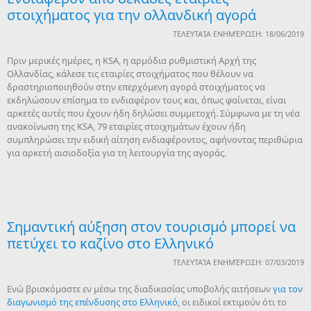
στοιχήματος για την ολλανδική αγορά
ΤΕΛΕΥΤΑΊΑ ΕΝΗΜΈΡΩΣΗ: 18/06/2019
Πριν μερικές ημέρες, η KSA, η αρμόδια ρυθμιστική Αρχή της
Ολλανδίας, κάλεσε τις εταιρίες στοιχήματος που θέλουν να
δραστηριοποιηθούν στην επερχόμενη αγορά στοιχήματος να
εκδηλώσουν επίσημα το ενδιαφέρον τους και, όπως φαίνεται, είναι
αρκετές αυτές που έχουν ήδη δηλώσει συμμετοχή. Σύμφωνα με τη νέα
ανακοίνωση της KSA, 79 εταιρίες στοιχημάτων έχουν ήδη
συμπληρώσει την ειδική αίτηση ενδιαφέροντος, αφήνοντας περιθώρια
για αρκετή αισιοδοξία για τη λειτουργία της αγοράς.
Σημαντική αύξηση στον τουρισμό μπορεί να
πετύχει το καζίνο στο Ελληνικό
ΤΕΛΕΥΤΑΊΑ ΕΝΗΜΈΡΩΣΗ: 07/03/2019
Ενώ βρισκόμαστε εν μέσω της διαδικασίας υποβολής αιτήσεων
για τον
διαγωνισμό της επένδυσης στο Ελληνικό
, οι ειδικοί εκτιμούν ότι το