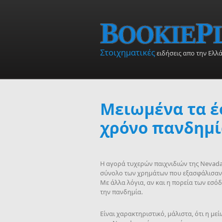
Skip to main content
Στοιχηματικές
ειδήσεις απο την Ελλ
Μειωμένα τα έ
χρόνο πανδημί
Η αγορά τυχερών παιχνιδιών της Nevad
σύνολο των χρημάτων που εξασφάλισαν τ
Με άλλα λόγια, αν και η πορεία των εσό
την πανδημία.
Είναι χαρακτηριστικό, μάλιστα, ότι η μ