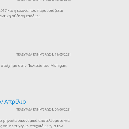
2017 και η εικόνα που παρουσιάζεται
μαντική αύξηση εσόδων.
ΤΕΛΕΥΤΑΊΑ ΕΝΗΜΈΡΩΣΗ: 19/05/2021
 στοίχημα στην Πολιτεία του Michigan,
ν Απρίλιο
ΤΕΛΕΥΤΑΊΑ ΕΝΗΜΈΡΩΣΗ: 04/06/2021
ει μηνιαία οικονομικά αποτελέσματα για
 online τυχερών παιχνιδιών για τον