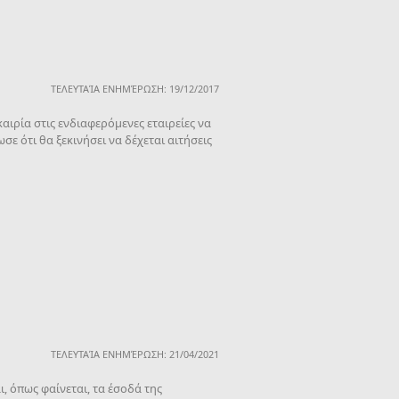
ΤΕΛΕΥΤΑΊΑ ΕΝΗΜΈΡΩΣΗ: 19/12/2017
αιρία στις ενδιαφερόμενες εταιρείες να
ε ότι θα ξεκινήσει να δέχεται αιτήσεις
ΤΕΛΕΥΤΑΊΑ ΕΝΗΜΈΡΩΣΗ: 21/04/2021
ι, όπως φαίνεται, τα έσοδά της