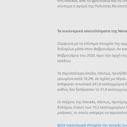
στη Nevada, από τα φρουτάκια και τα υπ
σύντομα η αγορά της Πολιτείας θα επιστ
Τα οικονομικά αποτελέσματα της Nev
Σύμφωνα με τα επίσημα στοιχεία της αρ
δολαρίων μέσα στον Φεβρουάριο. Αν και 
Φεβρουάριο του 2020, πριν την αρχή της
εσόδων.
Τα περισσότερα έσοδα, πάντως, προήλθα
μειωμένα κατά 18,2%, σε σχέση με πέρσι
απέφεραν συνολικά 241,6 εκατομμύρια δο
καθώς δεν ξεπέρασαν τα 31,8 εκατομμύρια
Οι παίχτες της Nevada, πάντως, προτίμη
δολάρια, έναντι των 10,2 εκατομμυρίων 
μπάσκετ, το οποίο απέφερε τα περισσότε
Δείτε οικονομικά στοιχεία της αγοράς τ