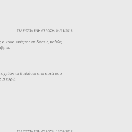
ΤΕΛΕΥΤΑΊΑ ΕΝΗΜΈΡΩΣΗ: 04/11/2016
ς οικονομικές της επιδόσεις, καθώς
μβριο.
ι σχεδόν τα διπλάσια από αυτά που
ρια ευρώ.
ΤΕΛΕΥΤΑΊΑ ΕΝΗΜΈΡΩΣΗ: 13/02/2018