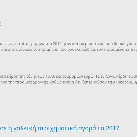
t
ε πως το τρίτο τρίμηνο του 2016 ήταν κάτι περισσότερο από θετικό για τι
 κατά τη διάρκεια του τριμήνου που ολοκληρώθηκε τον περασμένο Σεπτέ
κτά κέρδη της τάξης των 157,6 εκατομμυρίων ευρώ. Τα εν λόγω κέρδη είνα
ίμηνο της περσινής χρονιάς, καθώς εκείνα δεν ξεπερνούσαν τα 97 εκατομμύ
ε η γαλλική στοιχηματική αγορά το 2017