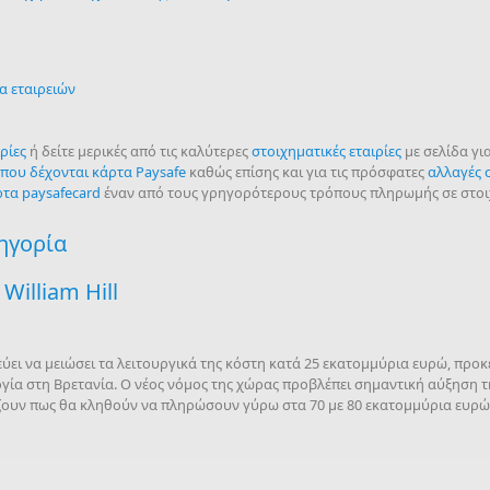
α εταιρειών
ρίες
ή δείτε μερικές από τις καλύτερες
στοιχηματικές εταιρίες
με σελίδα γι
 που δέχονται κάρτα Paysafe
καθώς επίσης και για τις πρόσφατες
αλλαγές 
ρτα paysafecard
έναν από τους γρηγορότερους τρόπους πληρωμής σε στοιχ
τηγορία
William Hill
ύει να μειώσει τα λειτουργικά της κόστη κατά 25 εκατομμύρια ευρώ, προκ
ία στη Βρετανία. Ο νέος νόμος της χώρας προβλέπει σημαντική αύξηση τη
ζουν πως θα κληθούν να πληρώσουν γύρω στα 70 με 80 εκατομμύρια ευρώ 