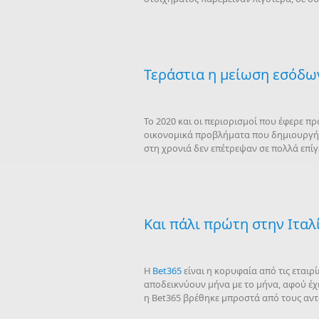
Τεράστια η μείωση εσόδων
Το 2020 και οι περιορισμοί που έφερε π
οικονομικά προβλήματα που δημιουργήθ
στη χρονιά δεν επέτρεψαν σε πολλά επίγ
Και πάλι πρώτη στην Ιταλ
Η
Bet365
είναι η κορυφαία από τις εταιρ
αποδεικνύουν μήνα με το μήνα, αφού έχε
η Bet365 βρέθηκε μπροστά από τους αντα