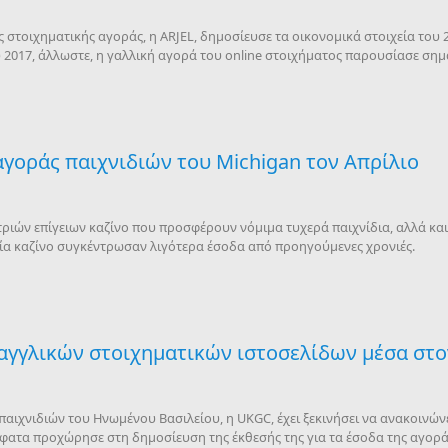
 στοιχηματικής αγοράς, η ARJEL, δημοσίευσε τα οικονομικά στοιχεία του 
ου 2017, άλλωστε, η γαλλική αγορά του online στοιχήματος παρουσίασε ση
 αγοράς παιχνιδιών του Michigan τον Απρίλιο
τριών επίγειων καζίνο που προσφέρουν νόμιμα τυχερά παιχνίδια, αλλά και
τρία καζίνο συγκέντρωσαν λιγότερα έσοδα από προηγούμενες χρονιές.
αγγλικών στοιχηματικών ιστοσελίδων μέσα στο
αιχνιδιών του Ηνωμένου Βασιλείου, η UKGC, έχει ξεκινήσει να ανακοινών
φατα προχώρησε στη δημοσίευση της έκθεσής της για τα έσοδα της αγοράς