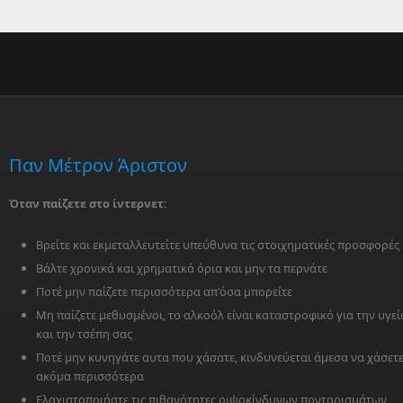
Παν Μέτρον Άριστον
Όταν παίζετε στο ίντερνετ:
Βρείτε και εκμεταλλευτείτε υπεύθυνα τις στοιχηματικές προσφορές
Βάλτε χρονικά και χρηματικά όρια και μην τα περνάτε
Ποτέ μην παίζετε περισσότερα απ'όσα μπορείτε
Μη παίζετε μεθυσμένοι, το αλκοόλ είναι καταστροφικό για την υγεί
και την τσέπη σας
Ποτέ μην κυνηγάτε αυτα που χάσατε, κινδυνεύεται άμεσα να χάσετ
ακόμα περισσότερα
Ελαχιστοποιήστε τις πιθανότητες ριψοκίνδυνων πονταρισμάτων