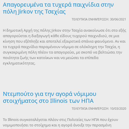
Απαγορευμένα τα τυχερά παιχνίδια στην
πόλη Jirkov της Τσεχίας
ΤΕΛΕΥΤΑΊΑ ΕΝΗΜΈΡΩΣΗ: 30/06/2021
Η δημοτική Αρχή της πόλης Jirkov στην Τσεχία ανακοίνωσε ότι στο εξής
απαγορεύεται η διεξαγωγή κάθε είδους τυχερού παιχνιδιού, σε μια
κίνηση που εξέπληξε και αποτελεί εξαιρετικά σπάνια φαινόμενο. Αν και
τα τυχερά παιχνίδια παραμένουν νόμιμα σε ολόκληρη την Τσεχία, η
συγκεκριμένη πόλη πλέον τα απαγορεύει, με σκοπό να βελτιώσει την
ποιότητα ζωής των κατοίκων και να μειώσει τα επίπεδα
εγκληματικότητας.
Ντεμπούτο για την αγορά νόμιμου
στοιχήματος στο Illinois των ΗΠΑ
ΤΕΛΕΥΤΑΊΑ ΕΝΗΜΈΡΩΣΗ: 10/03/2020
Το Illinois συγκαταλέγεται πλέον στις Πολιτείες των ΗΠΑ που έχουν
νομιμοποιήσει το στοίχημα και η αγορά άνοιξε την περασμένη