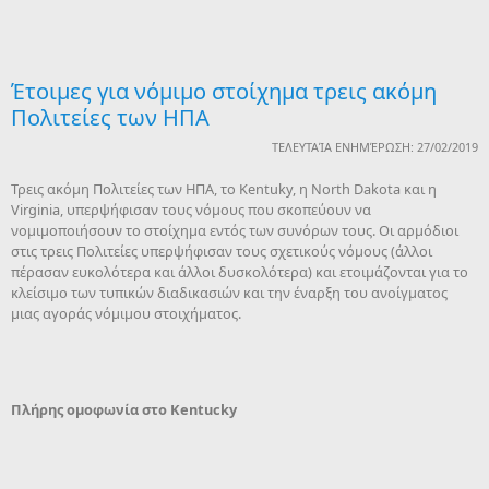
Έτοιμες για νόμιμο στοίχημα τρεις ακόμη
Πολιτείες των ΗΠΑ
ΤΕΛΕΥΤΑΊΑ ΕΝΗΜΈΡΩΣΗ: 27/02/2019
Τρεις ακόμη Πολιτείες των ΗΠΑ, το Kentuky, η North Dakota και η
Virginia, υπερψήφισαν τους νόμους που σκοπεύουν να
νομιμοποιήσουν το στοίχημα εντός των συνόρων τους. Οι αρμόδιοι
στις τρεις Πολιτείες υπερψήφισαν τους σχετικούς νόμους (άλλοι
πέρασαν ευκολότερα και άλλοι δυσκολότερα) και ετοιμάζονται για το
κλείσιμο των τυπικών διαδικασιών και την έναρξη του ανοίγματος
μιας αγοράς νόμιμου στοιχήματος.
Πλήρης ομοφωνία στο Kentucky