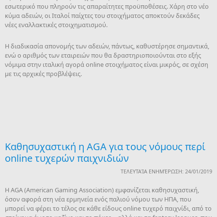
εσωτερικό που πληρούν τις απαραίτητες προϋποθέσεις. Χάρη στο νέο
κύμα αδειών, οι Ιταλοί παίχτες του στοιχήματος αποκτούν δεκάδες
νέες εναλλακτικές στοιχηματισμού.
Η διαδικασία απονομής των αδειών, πάντως, καθυστέρησε σημαντικά,
ενώ ο αριθμός των εταιρειών που θα δραστηριοποιούνται στο εξής
νόμιμα στην ιταλική αγορά online στοιχήματος είναι μικρός, σε σχέση
με τις αρχικές προβλέψεις.
Καθησυχαστική η AGA για τους νόμους περί
online τυχερών παιχνιδιών
ΤΕΛΕΥΤΑΊΑ ΕΝΗΜΈΡΩΣΗ: 24/01/2019
Η AGA (American Gaming Association) εμφανίζεται καθησυχαστική,
όσον αφορά στη νέα ερμηνεία ενός παλιού νόμου των ΗΠΑ, που
μπορεί να φέρει το τέλος σε κάθε είδους online τυχερό παιχνίδι, από το