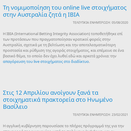
Τη νομιμοποίηση του online live στοιχήματος
στην Αυστραλία ζητά η IBIA
ΤΕΛΕΥΤΑΊΑ ΕΝΗΜΈΡΩΣΗ: 05/08/2020
Η ΙΒΙΑ (International Betting Integrity Association) τοποθετήθηκε επί
των προτάσεων που πραγματοποίησαν κρατικοί φορείς στην
Αυστραλία, σχετικά με τη βελτίωση και την αποτελεσματικότερη
προστασία και ρύθμιση της αγοράς στοιχήματος, και επέμεινε σε ένα
βασικό θέμα, το οποίο δεν έχει λυθεί εδώ και αρκετά χρόνια: την
απαγόρευση του live στοιχήματος στο διαδίκτυο
.
Στις 12 Απριλίου ανοίγουν ξανά τα
στοιχηματικά πρακτορεία στο Ηνωμένο
Βασίλειο
ΤΕΛΕΥΤΑΊΑ ΕΝΗΜΈΡΩΣΗ: 23/02/2021
Η αγγλική κυβέρνηση παρουσίασε το πλήρες πρόγραμμά της για την