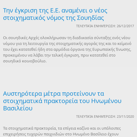
Την έγκριση της Ε.Ε. αναμένει ο νέος
στοιχηματικός νόμος της Σουηδίας
ΤΕΛΕΥΤΑΊΑ ΕΝΗΜΈΡΩΣΗ: 26/12/2017
Οι σουηδικές Αρχές ολοκλήρωσαν τη διαδικασία σύνταξης ενός νέου
νόμου για τη λειτουργία της στοιχηματικής αγοράς της και το κείμενό
του έχει κατατεθεί ήδη στα αρμόδια όργανα της Ευρωπαϊκής Ένωσης,
προκειμένου να λάβει την τελική έγκριση, πριν κατατεθεί στο
σουηδικό κοινοβούλιο.
Αυστηρότερα μέτρα προτείνουν τα
στοιχηματικά πρακτορεία του Ηνωμένου
Βασιλείου
ΤΕΛΕΥΤΑΊΑ ΕΝΗΜΈΡΩΣΗ: 23/11/2020
Τα στοιχηματικά πρακτορεία, τα επίγεια καζίνο και οι υπόλοιπες
επιχειρήσεις τυχερών παιχνιδιών στο Ηνωμένο Βασίλειο έχουν