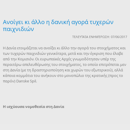
Ανοίγει κι άλλο η δανική αγορά τυχερών
παιχνιδιών
ΤΕΛΕΥΤΑΊΑ ΕΝΗΜΈΡΩΣΗ: 07/06/2017
Η Δανία ετοιμάζεται να ανοίξει κι άλλο την αγορά του στοιχήματος και
των τυχερών παιχνιδιών γενικότερα, μετά και την έγκριση που έλαβε
από την Κομισιόν. Οι ευρωπαϊκές Αρχές γνωμοδότησαν υπέρ της
περαιτέρω απελευθέρωσης του στοιχήματος, το οποίο επιτρέπεται μεν
στη Δανία (με τη δραστηριοποίηση και χωρών του εξωτερικού), αλλά
κάποια κομμάτια του ανήκουν στο μονοπώλιο της κρατικής (προς το
παρόν) Danske Spil.
H ισχύουσα νομοθεσία στη Δανία