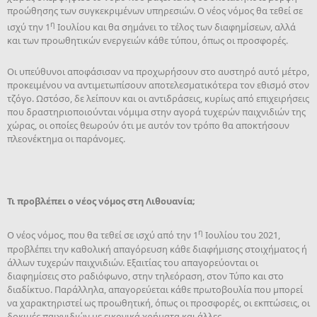
προώθησης των συγκεκριμένων υπηρεσιών. Ο νέος νόμος θα τεθεί σε
η
ισχύ την 1
Ιουλίου και θα σημάνει το τέλος των διαφημίσεων, αλλά
και των προωθητικών ενεργειών κάθε τύπου, όπως οι προσφορές.
Οι υπεύθυνοι αποφάσισαν να προχωρήσουν στο αυστηρό αυτό μέτρο,
προκειμένου να αντιμετωπίσουν αποτελεσματικότερα τον εθισμό στον
τζόγο. Ωστόσο, δε λείπουν και οι αντιδράσεις, κυρίως από επιχειρήσεις
που δραστηριοποιούνται νόμιμα στην αγορά τυχερών παιχνιδιών της
χώρας, οι οποίες θεωρούν ότι με αυτόν τον τρόπο θα αποκτήσουν
πλεονέκτημα οι παράνομες.
Τι προβλέπει ο νέος νόμος στη Λιθουανία;
η
Ο νέος νόμος, που θα τεθεί σε ισχύ από την 1
Ιουλίου του 2021,
προβλέπει την καθολική απαγόρευση κάθε διαφήμισης στοιχήματος ή
άλλων τυχερών παιχνιδιών. Εξαιτίας του απαγορεύονται οι
διαφημίσεις στο ραδιόφωνο, στην τηλεόραση, στον Τύπο και στο
διαδίκτυο. Παράλληλα, απαγορεύεται κάθε πρωτοβουλία που μπορεί
να χαρακτηριστεί ως προωθητική, όπως οι προσφορές, οι εκπτώσεις, οι
δοκιμές παιχνιδιών με εικονικά χρήματα και άλλες.