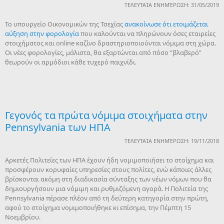
ΤΕΛΕΥΤΑΊΑ ΕΝΗΜΈΡΩΣΗ: 31/05/2019
Το υπουργείο Οικονομικών της Τσεχίας
ανακοίνωσε ότι ετοιμάζεται
αύξηση στην φορολογία
που καλούνται να πληρώνουν όσες εταιρείες
στοιχήματος και online καζίνο δραστηριοποιούνται νόμιμα στη χώρα.
Οι νέες φορολογίες, μάλιστα, θα εξαρτώνται από πόσο “βλαβερό”
θεωρούν οι αρμόδιοι κάθε τυχερό παιχνίδι.
Γεγονός τα πρώτα νόμιμα στοιχήματα στην
Pennsylvania των ΗΠΑ
ΤΕΛΕΥΤΑΊΑ ΕΝΗΜΈΡΩΣΗ: 19/11/2018
Αρκετές Πολιτείες των ΗΠΑ έχουν ήδη νομιμοποιήσει το στοίχημα και
προσφέρουν κορυφαίες υπηρεσίες στους πολίτες, ενώ κάποιες άλλες
βρίσκονται ακόμη στη διαδικασία σύνταξης των νέων νόμων που θα
δημιουργήσουν μια νόμιμη και ρυθμιζόμενη αγορά. Η Πολιτεία της
Pennsylvania πέρασε πλέον από τη δεύτερη κατηγορία στην πρώτη,
αφού το στοίχημα νομιμοποιήθηκε κι επίσημα, την Πέμπτη 15
Νοεμβρίου.