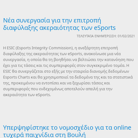
Nέα συνεργασία για την επιτροπή
διαφύλαξης ακεραιότητας των eSports
ΤΕΛΕΥΤΑΊΑ ΕΝΗΜΈΡΩΣΗ: 01/02/2021
Η ESIC (Esports Integrity Commission), η ανεξάρτητη επιτροπή
διαφύλαξης της ακεραιότητας των eSports, ανακοίνωσε μια νέα
συνεργασία, η οποία θα τη βοηθήσει να βελτιώσει την κατανόηση που
έχει για τις τάσεις και τις συμπεριφορές στον συγκεκριμένο τομέα. Η
ESIC θα συνεργάζεται στο εξής με την εταιρεία διανομής δεδομένων
Esports Charts και θα χρησιμοποιεί τα δεδομένα της και τα στατιστικά
της, προκειμένου να εντοπίσει και να ξεχωρίσει τάσεις και
συμπεριφορές που ενδεχομένως αποτελούν απειλή για την
ακεραιότητα των eSports.
Υπερψηφίστηκε το νομοσχέδιο για τα online
τυχερά παιχνίδια στη Βουλή