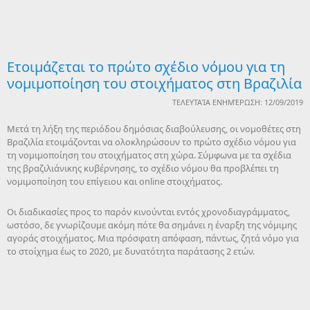
Ετοιμάζεται το πρώτο σχέδιο νόμου για τη
νομιμοποίηση του στοιχήματος στη Βραζιλία
ΤΕΛΕΥΤΑΊΑ ΕΝΗΜΈΡΩΣΗ: 12/09/2019
Μετά τη λήξη της περιόδου δημόσιας διαβούλευσης, οι νομοθέτες στη
Βραζιλία ετοιμάζονται να ολοκληρώσουν το πρώτο σχέδιο νόμου για
τη νομιμοποίηση του στοιχήματος στη χώρα. Σύμφωνα με τα σχέδια
της βραζιλιάνικης κυβέρνησης, το σχέδιο νόμου θα προβλέπει τη
νομιμοποίηση του επίγειου και online στοιχήματος.
Οι διαδικασίες προς το παρόν κινούνται εντός χρονοδιαγράμματος,
ωστόσο, δε γνωρίζουμε ακόμη πότε θα σημάνει η έναρξη της νόμιμης
αγοράς στοιχήματος. Μια πρόσφατη απόφαση, πάντως, ζητά νόμο για
το στοίχημα έως το 2020, με δυνατότητα παράτασης 2 ετών.