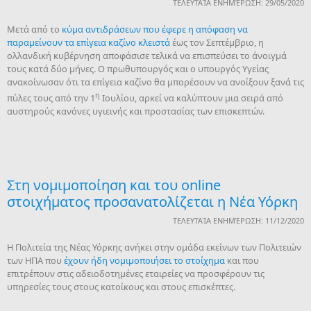
ΤΕΛΕΥΤΑΊΑ ΕΝΗΜΈΡΩΣΗ: 29/05/2020
Μετά από το
κύμα αντιδράσεων που έφερε η απόφαση να
παραμείνουν τα επίγεια καζίνο κλειστά
έως τον Σεπτέμβριο, η
ολλανδική κυβέρνηση αποφάσισε τελικά να επισπεύσει το άνοιγμά
τους κατά δύο μήνες. Ο πρωθυπουργός και ο υπουργός Υγείας
ανακοίνωσαν ότι τα επίγεια καζίνο θα μπορέσουν να ανοίξουν ξανά τις
η
πύλες τους από την 1
Ιουλίου, αρκεί να καλύπτουν μια σειρά από
αυστηρούς κανόνες υγιεινής και προστασίας των επισκεπτών.
Στη νομιμοποίηση και του online
στοιχήματος προσανατολίζεται η Νέα Υόρκη
ΤΕΛΕΥΤΑΊΑ ΕΝΗΜΈΡΩΣΗ: 11/12/2020
Η Πολιτεία της Νέας Υόρκης ανήκει στην ομάδα εκείνων των Πολιτειών
των ΗΠΑ που
έχουν ήδη νομιμοποιήσει το στοίχημα
και που
επιτρέπουν στις αδειοδοτημένες εταιρείες να προσφέρουν τις
υπηρεσίες τους στους κατοίκους και στους επισκέπτες.