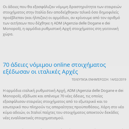
Οι άδειες που θα εξασφάλιζαν νόμιμη δραστηριότητα των εταιρειών
στοιχήματος στην Ιταλία δεν αποδείχθηκαν τελικά όσο δημοφιλείς
προέβλεπαν (και ήλπιζαν) οι αρμόδιοι, αν κρίνουμε από τον αριθμό
των αιτήσεων που δέχθηκε η ADM (Agenzia delle Dogane e dei
Monopoli), η αρμόδια ρυθμιστική Αρχή στοιχήματος στη γειτονική
χώρα.
70 άδειες νόμιμου online στοιχήματος
εξέδωσαν οι ιταλικές Αρχές
ΤΕΛΕΥΤΑΊΑ ΕΝΗΜΈΡΩΣΗ: 14/02/2019
Η αρμόδια ιταλική ρυθμιστική Αρχή, ADM (Agenzia delle Dogane e dei
Monopoli), εξέδωσε και απένειμε 70 νέες άδειες, τις οποίες
εξασφάλισαν εταιρείες στοιχήματος από το εξωτερικό και το
εσωτερικό που πληρούν τις απαραίτητες προϋποθέσεις. Χάρη στο νέο
κύμα αδειών, οι Ιταλοί παίχτες του στοιχήματος αποκτούν δεκάδες
νέες εναλλακτικές στοιχηματισμού.