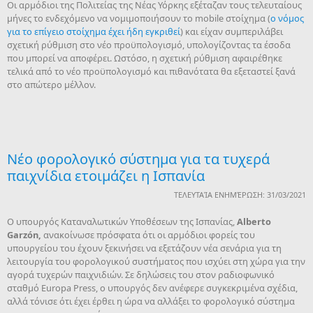
Οι αρμόδιοι της Πολιτείας της Νέας Υόρκης εξέταζαν τους τελευταίους
μήνες το ενδεχόμενο να νομιμοποιήσουν το mobile στοίχημα (
ο νόμος
για το επίγειο στοίχημα έχει ήδη εγκριθεί
) και είχαν συμπεριλάβει
σχετική ρύθμιση στο νέο προϋπολογισμό, υπολογίζοντας τα έσοδα
που μπορεί να αποφέρει. Ωστόσο, η σχετική ρύθμιση αφαιρέθηκε
τελικά από το νέο προϋπολογισμό και πιθανότατα θα εξεταστεί ξανά
στο απώτερο μέλλον.
Νέο φορολογικό σύστημα για τα τυχερά
παιχνίδια ετοιμάζει η Ισπανία
ΤΕΛΕΥΤΑΊΑ ΕΝΗΜΈΡΩΣΗ: 31/03/2021
Ο υπουργός Καταναλωτικών Υποθέσεων της Ισπανίας,
Alberto
Garz
ó
n
,
ανακοίνωσε πρόσφατα ότι οι αρμόδιοι φορείς του
υπουργείου του έχουν ξεκινήσει να εξετάζουν νέα σενάρια για τη
λειτουργία του φορολογικού συστήματος που ισχύει στη χώρα για την
αγορά τυχερών παιχνιδιών. Σε δηλώσεις του στον ραδιοφωνικό
σταθμό Europa Press, ο υπουργός δεν ανέφερε συγκεκριμένα σχέδια,
αλλά τόνισε ότι έχει έρθει η ώρα να αλλάξει το φορολογικό σύστημα