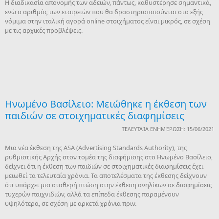
Η διαδικασία απονομής των αδειών, πάντως, καθυστέρησε σημαντικά,
ενώ ο αριθμός των εταιρειών που θα δραστηριοποιούνται στο εξής
νόμιμα στην ιταλική αγορά online στοιχήματος είναι μικρός, σε σχέση
με τις αρχικές προβλέψεις.
Ηνωμένο Βασίλειο: Μειώθηκε η έκθεση των
παιδιών σε στοιχηματικές διαφημίσεις
ΤΕΛΕΥΤΑΊΑ ΕΝΗΜΈΡΩΣΗ: 15/06/2021
Μια νέα έκθεση της ASA (Advertising Standards Authority), της
ρυθμιστικής Αρχής στον τομέα της διαφήμισης στο Ηνωμένο Βασίλειο,
δείχνει ότι η έκθεση των παιδιών σε στοιχηματικές διαφημίσεις έχει
μειωθεί τα τελευταία χρόνια. Τα αποτελέσματα της έκθεσης δείχνουν
ότι υπάρχει μια σταθερή πτώση στην έκθεση ανηλίκων σε διαφημίσεις
τυχερών παιχνιδιών, αλλά τα επίπεδα έκθεσης παραμένουν
υψηλότερα, σε σχέση με αρκετά χρόνια πριν.