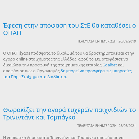
Έφεση στην απόφαση του ΣτΕ θα καταθέσει ο
ΟΠΑΠ
ΤΕΛΕΥΤΑΊΑ ΕΝΗΜΈΡΩΣΗ: 26/09/2019
Ο ΟΠΑΠ έχασε πρόσφατα το δικαίωμά του να δραστηριοποιείται στην
αγορά online στοιχήματος της Ελλάδας, αφού το ΣτΕ αποφάσισε να
δικαιώσει την προσφυγή της στοιχηματικής εταιρίας
Goalbet
και
αποφάσισε πως ο Οργανισμός
δε μπορεί να προσφέρει τις υπηρεσίες
του Πάμε Στοίχημα στο Διαδίκτυο
.
Θωρακίζει την αγορά τυχερών παιχνιδιών το
Τρινιντάντ και Τομπάγκο
ΤΕΛΕΥΤΑΊΑ ΕΝΗΜΈΡΩΣΗ: 25/06/2021
Η νησιωτική Δημοκρατία Τρινιντάντ και Τομπάγκο αποφάσισε να