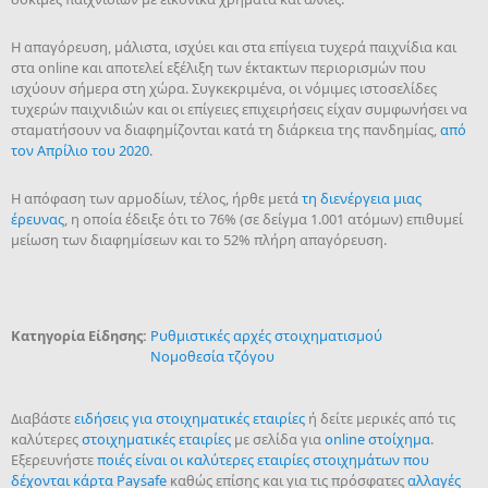
Η απαγόρευση, μάλιστα, ισχύει και στα επίγεια τυχερά παιχνίδια και
στα online και αποτελεί εξέλιξη των έκτακτων περιορισμών που
ισχύουν σήμερα στη χώρα. Συγκεκριμένα, οι νόμιμες ιστοσελίδες
τυχερών παιχνιδιών και οι επίγειες επιχειρήσεις είχαν συμφωνήσει να
σταματήσουν να διαφημίζονται κατά τη διάρκεια της πανδημίας,
από
τον Απρίλιο του 2020
.
Η απόφαση των αρμοδίων, τέλος, ήρθε μετά
τη διενέργεια μιας
έρευνας
, η οποία έδειξε ότι το 76% (σε δείγμα 1.001 ατόμων) επιθυμεί
μείωση των διαφημίσεων και το 52% πλήρη απαγόρευση.
Κατηγορία Είδησης:
Ρυθμιστικές αρχές στοιχηματισμού
Νομοθεσία τζόγου
Διαβάστε
ειδήσεις για στοιχηματικές εταιρίες
ή δείτε μερικές από τις
καλύτερες
στοιχηματικές εταιρίες
με σελίδα για
online στοίχημα
.
Εξερευνήστε
ποιές είναι οι καλύτερες εταιρίες στοιχημάτων που
δέχονται κάρτα Paysafe
καθώς επίσης και για τις πρόσφατες
αλλαγές