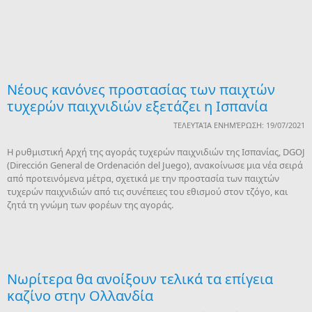
Νέους κανόνες προστασίας των παιχτών
τυχερών παιχνιδιών εξετάζει η Ισπανία
ΤΕΛΕΥΤΑΊΑ ΕΝΗΜΈΡΩΣΗ: 19/07/2021
Η ρυθμιστική Αρχή της αγοράς τυχερών παιχνιδιών της Ισπανίας, DGOJ
(Dirección General de Ordenación del Juego), ανακοίνωσε μια νέα σειρά
από προτεινόμενα μέτρα, σχετικά με την προστασία των παιχτών
τυχερών παιχνιδιών από τις συνέπειες του εθισμού στον τζόγο, και
ζητά τη γνώμη των φορέων της αγοράς.
Νωρίτερα θα ανοίξουν τελικά τα επίγεια
καζίνο στην Ολλανδία