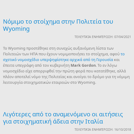
Νόμιμο το στοίχημα στην Πολιτεία του
Wyoming
ΤΕΛΕΥΤΑΊΑ ΕΝΗΜΈΡΩΣΗ: 07/04/2021
Το Wyoming προστέθηκε στη συνεχώς αυξανόμενη λίστα των
Πολιτειών των ΗΠΑ που έχουν νομιμοποιήσει το στοίχημα, αφού
το
σχετικό νομοσχέδιο υπερψηφίστηκε αρχικά από τη Γερουσία
και
έπειτα υπεγράφη από τον κυβερνήτη
Mark
Gordon
. Το εν λόγω
νομοσχέδιο είχε απορριφθεί την πρώτη φορά που κατατέθηκε, αλλά
πλέον αποτελεί νόμο της Πολιτείας και ανοίγει το δρόμο για τη νόμιμη
λειτουργία στοιχηματικών εταιρειών στο Wyoming.
Λιγότερες από το αναμενόμενο οι αιτήσεις
για στοιχηματική άδεια στην Ιταλία
ΤΕΛΕΥΤΑΊΑ ΕΝΗΜΈΡΩΣΗ: 16/10/2018