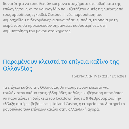
δυνατότητα να τοποθετούν και μονά στοιχήματα στα αθλήματα της
επιλογής τους, αν το νομοσχέδιο που εξετάζεται αυτές τις ημέρες από
τους αρμόδιους εγκριθεί. Ωστόσο, η νέα παρουσίαση του
νομοσχεδίου ενδεχομένως να συναντήσει εμπόδια, τα οποία με τη
σειρά τους θα προκαλέσουν σημαντικές καθυστερήσεις στη
νομιμοποίηση του μονού στοιχήματος.
Παραμένουν κλειστά τα επίγεια καζίνο της
Ολλανδίας
ΤΕΛΕΥΤΑΊΑ ΕΝΗΜΈΡΩΣΗ: 18/01/2021
Τα επίγεια καζίνο της Ολλανδίας θα παραμείνουν κλειστά για
τουλάχιστον ακόμα τρεις εβδομάδες, καθώς η κυβέρνηση αποφάσισε
να παρατείνει τη διάρκεια του lockdown έως τις 9 Φεβρουαρίου. Την
εξέλιξη αυτή επιβεβαίωσε η Holland Casino, η εταιρεία που διατηρεί το
μονοπώλιο των επίγειων καζίνο στην ολλανδική αγορά.