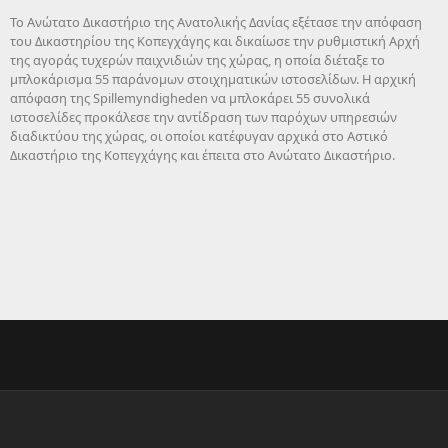
Το Ανώτατο Δικαστήριο της Ανατολικής Δανίας εξέτασε την απόφαση
του Δικαστηρίου της Κοπεγχάγης και δικαίωσε την ρυθμιστική Αρχή
της αγοράς τυχερών παιχνιδιών της χώρας, η οποία διέταξε το
μπλοκάρισμα 55 παράνομων στοιχηματικών ιστοσελίδων. Η αρχική
απόφαση της Spillemyndigheden να μπλοκάρει 55 συνολικά
ιστοσελίδες προκάλεσε την αντίδραση των παρόχων υπηρεσιών
διαδικτύου της χώρας, οι οποίοι κατέφυγαν αρχικά στο Αστικό
Δικαστήριο της Κοπεγχάγης και έπειτα στο Ανώτατο Δικαστήριο.