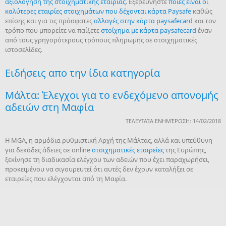
αξιολόγηση της στοιχηματικής εταιρίας
. Εξερευνήστε
ποιές είναι οι
καλύτερες εταιρίες στοιχημάτων που δέχονται κάρτα Paysafe
καθώς
επίσης και για τις πρόσφατες
αλλαγές στην κάρτα paysafecard
και τον
τρόπο που μπορείτε να παίξετε
στοίχημα με κάρτα paysafecard
έναν
από τους γρηγορότερους τρόπους πληρωμής σε στοιχηματικές
ιστοσελίδες.
Ειδήσεις απο την ίδια κατηγορία
Μάλτα: Έλεγχοι για το ενδεχόμενο απονομής
αδειών στη Μαφία
ΤΕΛΕΥΤΑΊΑ ΕΝΗΜΈΡΩΣΗ: 14/02/2018
Η MGA, η αρμόδια ρυθμιστική Αρχή της Μάλτας, αλλά και υπεύθυνη
για δεκάδες άδειες σε online
στοιχηματικές εταιρείες
της Ευρώπης,
ξεκίνησε τη διαδικασία ελέγχου των αδειών που έχει παραχωρήσει,
προκειμένου να σιγουρευτεί ότι αυτές δεν έχουν καταλήξει σε
εταιρείες που ελέγχονται από τη Μαφία.