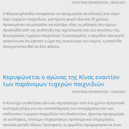
ΤΕΛΕΥΤΑΊΑ ΕΝΗΜΈΡΩΣΗ: 28/05/2021
Η Βόρεια Ιρλανδία αποφάσισε να προχωρήσει σε αλλαγές στο νόμο
περί τυχερών παιχνιδιών, για πρώτη φορά εδώ και 35 χρόνια,
προκειμένου να μπορέσει να καλύψει όλες τις αλλαγές που έχουν
προκληθεί από την ανάπτυξη της τεχνολογίας και του συνόλου της
βιομηχανίας τυχερών παιχνιδιών. Συγκεκριμένα, η αρμόδια υπουργός
ανακοίνωσε ότι έφτασε η ώρα της ανανέωσης του νόμου, η οποία θα
πραγματοποιηθεί σε δύο φάσεις.
Κορυφώνεται ο αγώνας της Κίνας εναντίον
των παράνομων τυχερών παιχνιδιών
ΤΕΛΕΥΤΑΊΑ ΕΝΗΜΈΡΩΣΗ: 12/04/2021
Η Κίνα έχει υιοθετήσει εδώ και περισσότερο από ένα χρόνο εξαιρετικά
αυστηρά μέτρα για την καταπολέμηση του στοιχήματος και των
υπόλοιπων τυχερών παιχνιδιών του διαδικτύου, έχοντας προχωρήσει
σε συλλήψεις, κλείσιμο επιχειρήσεων, πρόστιμα και επιχειρήσεις
σκούπα μεταξύ άλλων. Πρόσφατα, οι αρμόδιοι προχώρησαν σε έναν