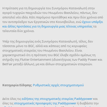
Η πρόταση για τη δημιουργία του Συνηγόρου Καταναλωτή στην
αγορά τυχερών παιχνιδιών του Ηνωμένου Βασιλείου, πάντως, δεν
αποτελεί νέα ιδέα. Κάτι παρόμοιο προτάθηκε και πριν δύο χρόνια από
τον αντιπρόεδρο των Εργατικών στο Κοινοβούλιο, ενώ
έχουν υπάρξει
και άλλες προτάσεις για τη δημιουργία μιας τέτοιας υπηρεσίας
τα
τελευταία δύο χρόνια.
Υπέρ της δημιουργίας ενός Συνηγόρου Καταναλωτή, τέλος, δεν
τάσσεται μόνο το BGC, αλλά και κάποιες από τις κορυφαίες
στοιχηματικές εταιρείες του Ηνωμένου Βασιλείου. Είναι
χαρακτηριστικό ότι η πρόταση του BGC έλαβε σχεδόν αμέσως τη
στήριξη της Flutter Entertainment (ιδιοκτήτριας των Paddy Power και
BetFair μεταξύ άλλων), μα και άλλων στοιχηματικών εταιρειών.
Κατηγορία Είδησης:
Ρυθμιστικές αρχές στοιχηματισμού
Δείτε όλες τις
ειδήσεις της στοιχηματικής εταιρίας Paddypower
και
όλες τις
στοιχηματικές προσφορές της Paddypower
ή διαβάστε την