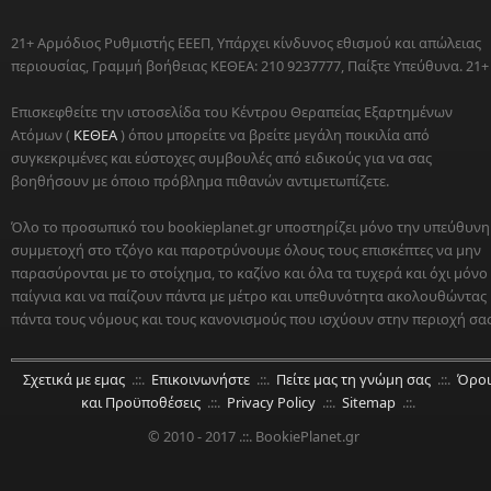
21+ Αρμόδιος Ρυθμιστής ΕΕΕΠ, Υπάρχει κίνδυνος εθισμού και απώλειας
περιουσίας, Γραμμή βοήθειας ΚΕΘΕΑ: 210 9237777, Παίξτε Υπεύθυνα. 21+
Επισκεφθείτε την ιστοσελίδα του Κέντρου Θεραπείας Εξαρτημένων
Ατόμων (
ΚΕΘΕΑ
) όπου μπορείτε να βρείτε μεγάλη ποικιλία από
συγκεκριμένες και εύστοχες συμβουλές από ειδικούς για να σας
βοηθήσουν με όποιο πρόβλημα πιθανών αντιμετωπίζετε.
Όλο το προσωπικό του bookieplanet.gr υποστηρίζει μόνο την υπεύθυνη
συμμετοχή στο τζόγο και παροτρύνουμε όλους τους επισκέπτες να μην
παρασύρονται με το στοίχημα, το καζίνο και όλα τα τυχερά και όχι μόνο
παίγνια και να παίζουν πάντα με μέτρο και υπεθυνότητα ακολουθώντας
πάντα τους νόμους και τους κανονισμούς που ισχύουν στην περιοχή σας
Σχετικά με εμας
.::.
Επικοινωνήστε
.::.
Πείτε μας τη γνώμη σας
.::.
Όροι
και Προϋποθέσεις
.::.
Privacy Policy
.::.
Sitemap
.::.
© 2010 - 2017 .::. BookiePlanet.gr