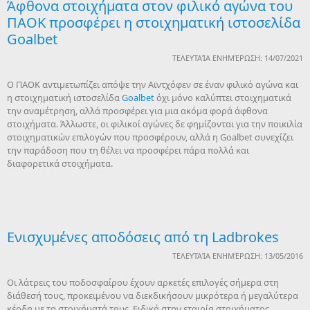
Άφθονα στοιχήματα στον φιλικό αγώνα του
ΠΑΟΚ προσφέρει η στοιχηματική ιστοσελίδα
Goalbet
ΤΕΛΕΥΤΑΊΑ ΕΝΗΜΈΡΩΣΗ: 14/07/2021
Ο ΠΑΟΚ αντιμετωπίζει απόψε την Αϊντχόφεν σε έναν φιλικό αγώνα και
η στοιχηματική ιστοσελίδα
Goalbet
όχι μόνο καλύπτει στοιχηματικά
την αναμέτρηση, αλλά προσφέρει για μια ακόμα φορά άφθονα
στοιχήματα. Άλλωστε, οι φιλικοί αγώνες δε φημίζονται για την ποικιλία
στοιχηματικών επιλογών που προσφέρουν, αλλά η Goalbet συνεχίζει
την παράδοση που τη θέλει να προσφέρει πάρα πολλά και
διαφορετικά στοιχήματα.
Ενισχυμένες αποδόσεις από τη Ladbrokes
ΤΕΛΕΥΤΑΊΑ ΕΝΗΜΈΡΩΣΗ: 13/05/2016
Οι λάτρεις του ποδοσφαίρου έχουν αρκετές επιλογές σήμερα στη
διάθεσή τους, προκειμένου να διεκδικήσουν μικρότερα ή μεγαλύτερα
κέρδη με τα στοιχήματά τους. Ειδικά στην εταιρία στοιχήματος