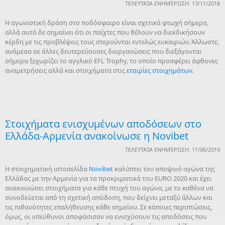
ΤΕΛΕΥΤΑΊΑ ΕΝΗΜΈΡΩΣΗ: 13/11/2018
Η αγωνιστική δράση στο ποδόσφαιρο είναι σχετικά φτωχή σήμερα,
αλλά αυτό δε σημαίνει ότι οι παίχτες που θέλουν να διεκδικήσουν
κέρδη με τις προβλέψεις τους στερούνται εντελώς ευκαιριών. Άλλωστε,
ανάμεσα σε άλλες δευτερεύουσες διοργανώσεις που διεξάγονται
σήμερα ξεχωρίζει το αγγλικό EFL Trophy, το οποίο προσφέρει άφθονες
αναμετρήσεις αλλά και στοιχήματα στις
εταιρίες στοιχημάτων
.
Στοιχήματα ενισχυμένων αποδόσεων στο
Ελλάδα-Αρμενία ανακοίνωσε η Novibet
ΤΕΛΕΥΤΑΊΑ ΕΝΗΜΈΡΩΣΗ: 11/06/2019
Η στοιχηματική ιστοσελίδα
Novibet
καλύπτει τον αποψινό αγώνα της
Ελλάδας με την Αρμενία για τα προκριματικά του EURO 2020 και έχει
ανακοινώσει στοιχήματα για κάθε πτυχή του αγώνα, με το καθένα να
συνοδεύεται από τη σχετική απόδοση, που δείχνει μεταξύ άλλων και
τις πιθανότητες επαλήθευσης κάθε σημείου. Σε κάποιες περιπτώσεις,
όμως, οι υπεύθυνοι αποφάσισαν να ενισχύσουν τις αποδόσεις που