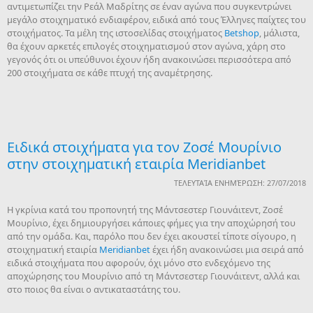
αντιμετωπίζει την Ρεάλ Μαδρίτης σε έναν αγώνα που συγκεντρώνει
μεγάλο στοιχηματικό ενδιαφέρον, ειδικά από τους Έλληνες παίχτες του
στοιχήματος. Τα μέλη της ιστοσελίδας στοιχήματος
Betshop
, μάλιστα,
θα έχουν αρκετές επιλογές στοιχηματισμού στον αγώνα, χάρη στο
γεγονός ότι οι υπεύθυνοι έχουν ήδη ανακοινώσει περισσότερα από
200 στοιχήματα σε κάθε πτυχή της αναμέτρησης.
Ειδικά στοιχήματα για τον Ζοσέ Μουρίνιο
στην στοιχηματική εταιρία Meridianbet
ΤΕΛΕΥΤΑΊΑ ΕΝΗΜΈΡΩΣΗ: 27/07/2018
Η γκρίνια κατά του προπονητή της Μάντσεστερ Γιουνάιτεντ, Ζοσέ
Μουρίνιο, έχει δημιουργήσει κάποιες φήμες για την αποχώρησή του
από την ομάδα. Και, παρόλο που δεν έχει ακουστεί τίποτε σίγουρο, η
στοιχηματική εταιρία
Meridianbet
έχει ήδη ανακοινώσει μια σειρά από
ειδικά στοιχήματα που αφορούν, όχι μόνο στο ενδεχόμενο της
αποχώρησης του Μουρίνιο από τη Μάντσεστερ Γιουνάιτεντ, αλλά και
στο ποιος θα είναι ο αντικαταστάτης του.