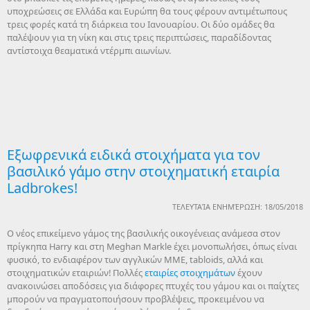
υποχρεώσεις σε Ελλάδα και Ευρώπη θα τους φέρουν αντιμέτωπους
τρεις φορές κατά τη διάρκεια του Ιανουαρίου. Οι δύο ομάδες θα
παλέψουν για τη νίκη και στις τρεις περιπτώσεις, παραδίδοντας
αντίστοιχα θεαματικά ντέρμπι αιωνίων.
Εξωφρενικά ειδικά στοιχήματα για τον
βασιλικό γάμο στην στοιχηματική εταιρία
Ladbrokes!
ΤΕΛΕΥΤΑΊΑ ΕΝΗΜΈΡΩΣΗ: 18/05/2018
Ο νέος επικείμενο γάμος της βασιλικής οικογένειας ανάμεσα στον
πρίγκηπα Harry και στη Meghan Markle έχει μονοπωλήσει, όπως είναι
φυσικό, το ενδιαφέρον των αγγλικών ΜΜΕ, tabloids, αλλά και
στοιχηματικών εταιριών! Πολλές
εταιρίες στοιχημάτων
έχουν
ανακοινώσει αποδόσεις για διάφορες πτυχές του γάμου και οι παίχτες
μπορούν να πραγματοποιήσουν προβλέψεις, προκειμένου να