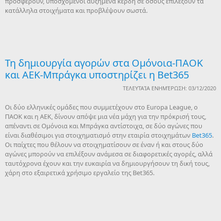
προσφέρουν, υποσχόμενοι αυξημένα κέρδη σε όσους επιλέξουν τα
κατάλληλα στοιχήματα και προβλέψουν σωστά.
Τη δημιουργία αγορών στα Ομόνοια-ΠΑΟΚ
και ΑΕΚ-Μπράγκα υποστηρίζει η Bet365
ΤΕΛΕΥΤΑΊΑ ΕΝΗΜΈΡΩΣΗ: 03/12/2020
Οι δύο ελληνικές ομάδες που συμμετέχουν στο Europa League, ο
ΠΑΟΚ και η ΑΕΚ, δίνουν απόψε μια νέα μάχη για την πρόκρισή τους,
απέναντι σε Ομόνοια και Μπράγκα αντίστοιχα, σε δύο αγώνες που
είναι διαθέσιμοι για στοιχηματισμό στην εταιρία στοιχημάτων
Bet365
.
Οι παίχτες που θέλουν να στοιχηματίσουν σε έναν ή και στους δύο
αγώνες μπορούν να επιλέξουν ανάμεσα σε διαφορετικές αγορές, αλλά
ταυτόχρονα έχουν και την ευκαιρία να δημιουργήσουν τη δική τους,
χάρη στο εξαιρετικά χρήσιμο εργαλείο της Bet365.