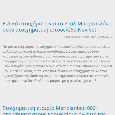
Ειδικά στοιχήματα για το Ρεάλ-Μπαρτσελόνα
στην στοιχηματική ιστοσελίδα Novibet
ΤΕΛΕΥΤΑΊΑ ΕΝΗΜΈΡΩΣΗ: 27/02/2019
Για μια ακόμη φορά, η στοιχηματική ιστοσελίδα Novibet δεν αρκείται
απλά στο να καλύψει όλα τα συνηθισμένα στοιχήματα σε έναν
κορυφαίο αγώνα ποδοσφαίρου και ανακοίνωσε μια σειρά από ειδικά
στοιχήματα για το αποψινό El Clasico, το οποίο διεξάγεται ανάμεσα σε
Ρεάλ Μαδρίτης και Μπαρτσελόνα, στο πλαίσιο του ισπανικού Copa del
Rey. Με άλλα λόγια, οι παίχτες που θέλουν να στοιχηματίσουν στον
αγώνα έχουν στη διάθεσή τους μια σειρά από εναλλακτικές επιλογές,
προκειμένου να διεκδικήσουν μικρότερα ή μεγαλύτερα κέρδη.
Στοιχηματική εταιρία Meridianbet: 600+
στοιχήματα στους κορυφαίους αγώνες της