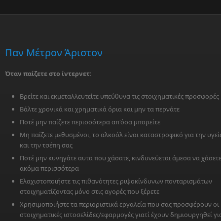
Παν Μέτρον Άριστον
Όταν παίζετε στο ίντερνετ:
Βρείτε και εκμεταλλευτείτε υπεύθυνα τις στοιχηματικές προσφορές
Βάλτε χρονικά και χρηματικά όρια και μην τα περνάτε
Ποτέ μην παίζετε περισσότερα απ'όσα μπορείτε
Μη παίζετε μεθυσμένοι, το αλκοόλ είναι καταστροφικό για την υγεί
και την τσέπη σας
Ποτέ μην κυνηγάτε αυτα που χάσατε, κινδυνεύεται άμεσα να χάσετ
ακόμα περισσότερα
Ελαχιστοποιήστε τις πιθανότητες ριψοκίνδυνων πονταρισμάτων
στοιχηματίζοντας μόνο στις αγορές που ξέρετε
Χρησιμοποιήστε τα περιοριστικά εργαλεία που σας προσφέρουν οι
στοιχηματικές ιστοσελίδες/εφαρμογές γιατί έχουν δημιουργηθεί γι