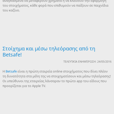
αναγκασμένα να μεταφέρουν χρήματα ή να κλείνουν την εφαρμογή
του στοιχήματος, κάθε φορά που επιθυμούν να παίξουν σε παιχνίδια
του καζίνο.
Στοίχημα και μέσω τηλεόρασης από τη
Betsafe!
ΤΕΛΕΥΤΑΊΑ ΕΝΗΜΈΡΩΣΗ: 24/05/2016
Η
Betsafe
είναι η πρώτη εταιρεία online στοιχήματος που δίνει πλέον
τη δυνατότητα στα μέλη της να στοιχηματίσουν και μέσω τηλεόρασης!
Οι υπεύθυνοι της εταιρείας λάνσαραν το πρώτο app του είδους που
προορίζεται για το Apple TV.