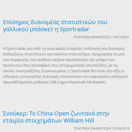
Επίσημος διανομέας στατιστικών του
γαλλικού μπάσκετ η Sportradar
ΤΕΛΕΥΤΑΊΑ ΕΝΗΜΈΡΩΣΗ: 16/07/2021
Η Sportradar, μία από τις κορυφαίες εταιρείες συλλογής και διανομής
δεδομένων, στατιστικών και εικόνων στον κόσμο, προχώρησε σε μια
νέα συμφωνία, που αυξάνει ακόμα περισσότερο την γκάμα των
προϊόντων που προσφέρει στις στοιχηματικές ιστοσελίδες, με τις
οποίες συνεργάζεται. Συγκεκριμένα, η Sportradar θα είναι στο εξής ο
επίσημος συνεργάτης διανομής στατιστικών του κορυφαίου γαλλικού
πρωταθλήματος μπάσκετ LNB (Ligue Nationale De Basket).
Σνούκερ: Το China Open ζωντανά στην
εταιρία στοιχημάτων William Hill
ΤΕΛΕΥΤΑΊΑ ΕΝΗΜΈΡΩΣΗ: 02/04/2019