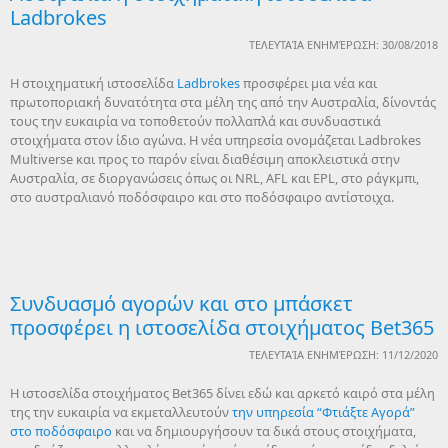
Ladbrokes
ΤΕΛΕΥΤΑΊΑ ΕΝΗΜΈΡΩΣΗ: 30/08/2018
H στοιχηματική ιστοσελίδα
Ladbrokes
προσφέρει μια νέα και
πρωτοποριακή δυνατότητα στα μέλη της από την Αυστραλία, δίνοντάς
τους την ευκαιρία να τοποθετούν πολλαπλά και συνδυαστικά
στοιχήματα στον ίδιο αγώνα. Η νέα υπηρεσία ονομάζεται Ladbrokes
Multiverse και προς το παρόν είναι διαθέσιμη αποκλειστικά στην
Αυστραλία, σε διοργανώσεις όπως οι NRL, AFL και EPL, στο ράγκμπι,
στο αυστραλιανό ποδόσφαιρο και στο ποδόσφαιρο αντίστοιχα.
Συνδυασμό αγορών και στο μπάσκετ
προσφέρει η ιστοσελίδα στοιχήματος Bet365
ΤΕΛΕΥΤΑΊΑ ΕΝΗΜΈΡΩΣΗ: 11/12/2020
Η ιστοσελίδα στοιχήματος Bet365 δίνει εδώ και αρκετό καιρό στα μέλη
της την ευκαιρία να εκμεταλλευτούν
την υπηρεσία “Φτιάξτε Αγορά”
στο ποδόσφαιρο
και να δημιουργήσουν τα δικά στους στοιχήματα,