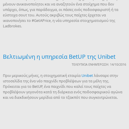
μένουν ανικανοποίητοι και να αναζητούν ένα στοίχημα που δεν
υπάρχει, όπως, για παράδειγμα, οι πάσες ενός ποδοσφαιριστή ή τα
εύστοχα σουτ του. Αυτούς ακριβώς τους παίχτες έρχεται να
ικανοποιήσει το #GetAPrice, η νέα υπηρεσία στοιχηματισμού της
Ladbrokes.
Βελτιωμένη η υπηρεσία BetUP της Unibet
ΤΕΛΕΥΤΑΊΑ ΕΝΗΜΈΡΩΣΗ: 14/10/2016
Πριν μερικούς μήνες, η στοιχηματική εταιρία
Unibet
λάνσαρε στην
ιστοσελίδα της ένα νέο παιχνίδι προβλέψεων για τα μέλη της.
Πρόκειται για το BetUP, ένα παιχνίδι που καλεί τους παίχτες να
προβλέψουν γεγονότα κατά τη διάρκεια ενός ποδοσφαιρικού αγώνα
και να διεκδικήσουν μερίδια από το τζακπότ που συγκεντρώνεται.