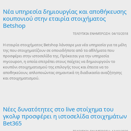
Νέα υπηρεσία δημιουργίας και αποθήκευσης
κουπονιού στην εταιρία στοιχήματος
Betshop
ΤΕΛΕΥΤΑΊΑ ΕΝΗΜΈΡΩΣΗ: 04/10/2018
H εταιρία στοιχήματος Betshop λάνσαρε μια νέα υπηρεσία για τα μέλη
της που στοιχηματίζουν σε οποιοδήποτε από τα αθλήματα που
προσφέρει στην ιστοσελίδα της. Πρόκειται για την υπηρεσία
mycoupon, η οποία επιτρέπει στους παίχτες να δημιουργούν το
κουπόνι στοιχηματισμού της επιλογής τους και έπειτα να το
αποθηκεύουν, απλοποιώντας σημαντικά τη διαδικασία αναζήτησης
και στοιχηματισμού.
Nέες δυνατότητες στο live στοίχημα του
γκολφ προσφέρει η ιστοσελίδα στοιχημάτων
Bet365