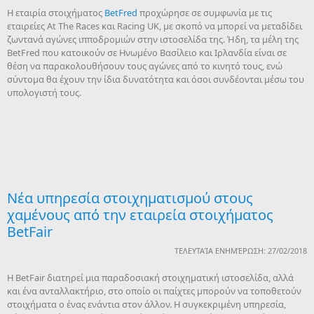
H εταιρία στοιχήματος
BetFred
προχώρησε σε συμφωνία με τις
εταιρείες At The Races και Racing UK, με σκοπό να μπορεί να μεταδίδει
ζωντανά αγώνες ιπποδρομιών στην ιστοσελίδα της. Ήδη, τα μέλη της
BetFred που κατοικούν σε Ηνωμένο Βασίλειο και Ιρλανδία είναι σε
θέση να παρακολουθήσουν τους αγώνες από το κινητό τους, ενώ
σύντομα θα έχουν την ίδια δυνατότητα και όσοι συνδέονται μέσω του
υπολογιστή τους.
Νέα υπηρεσία στοιχηματισμού στους
χαμένους από την εταιρεία στοιχήματος
BetFair
ΤΕΛΕΥΤΑΊΑ ΕΝΗΜΈΡΩΣΗ: 27/02/2018
Η BetFair διατηρεί μια παραδοσιακή στοιχηματική ιστοσελίδα, αλλά
και ένα ανταλλακτήριο, στο οποίο οι παίχτες μπορούν να τοποθετούν
στοιχήματα ο ένας ενάντια στον άλλον. Η συγκεκριμένη υπηρεσία,