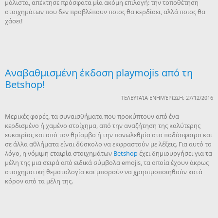
μάλιστα, απέκτησε πρόσφατα μία ακόμη επιλογή: την τοποθέτηση
στοιχημάτων που δεν προβλέπουν ποιος θα κερδίσει, αλλά ποιος θα
χάσει!
Αναβαθμισμένη έκδοση playmojis από τη
Betshop!
ΤΕΛΕΥΤΑΊΑ ΕΝΗΜΈΡΩΣΗ: 27/12/2016
Μερικές φορές, τα συναισθήματα που προκύπτουν από ένα
κερδισμένο ή χαμένο στοίχημα, από την αναζήτηση της καλύτερης
ευκαιρίας και από τον θρίαμβο ή την πανωλεθρία στο ποδόσφαιρο και
σε άλλα αθλήματα είναι δύσκολο να εκφραστούν με λέξεις. Για αυτό το
λόγο, η νόμιμη εταιρία στοιχημάτων
Betshop
έχει δημιουργήσει για τα
μέλη της μια σειρά από ειδικά σύμβολα emojis, τα οποία έχουν άκρως
στοιχηματική θεματολογία και μπορούν να χρησιμοποιηθούν κατά
κόρον από τα μέλη της.