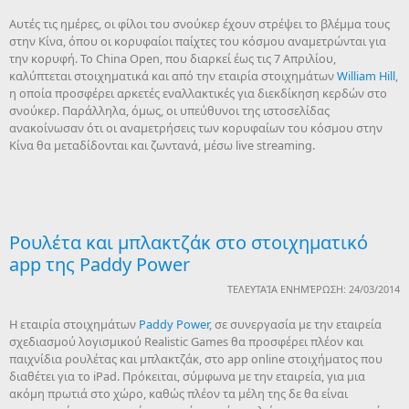
Αυτές τις ημέρες, οι φίλοι του σνούκερ έχουν στρέψει το βλέμμα τους
στην Κίνα, όπου οι κορυφαίοι παίχτες του κόσμου αναμετρώνται για
την κορυφή. Το China Open, που διαρκεί έως τις 7 Απριλίου,
καλύπτεται στοιχηματικά και από την εταιρία στοιχημάτων
William Hill
,
η οποία προσφέρει αρκετές εναλλακτικές για διεκδίκηση κερδών στο
σνούκερ. Παράλληλα, όμως, οι υπεύθυνοι της ιστοσελίδας
ανακοίνωσαν ότι οι αναμετρήσεις των κορυφαίων του κόσμου στην
Κίνα θα μεταδίδονται και ζωντανά, μέσω live streaming.
Ρουλέτα και μπλακτζάκ στο στοιχηματικό
app της Paddy Power
ΤΕΛΕΥΤΑΊΑ ΕΝΗΜΈΡΩΣΗ: 24/03/2014
Η εταιρία στοιχημάτων
Paddy Power
, σε συνεργασία με την εταιρεία
σχεδιασμού λογισμικού Realistic Games θα προσφέρει πλέον και
παιχνίδια ρουλέτας και μπλακτζάκ, στο app online στοιχήματος που
διαθέτει για το iPad. Πρόκειται, σύμφωνα με την εταιρεία, για μια
ακόμη πρωτιά στο χώρο, καθώς πλέον τα μέλη της δε θα είναι