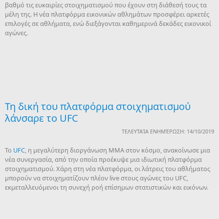
βαθμό τις ευκαιρίες στοιχηματισμού που έχουν στη διάθεσή τους τα
μέλη της. Η νέα πλατφόρμα εικονικών αθλημάτων προσφέρει αρκετές
επιλογές σε αθλήματα, ενώ διεξάγονται καθημερινά δεκάδες εικονικοί
αγώνες.
Τη δική του πλατφόρμα στοιχηματισμού
λάνσαρε το UFC
ΤΕΛΕΥΤΑΊΑ ΕΝΗΜΈΡΩΣΗ: 14/10/2019
Το
UFC
, η μεγαλύτερη διοργάνωση ΜΜΑ στον κόσμο, ανακοίνωσε μια
νέα συνεργασία, από την οποία προέκυψε μια ιδιωτική πλατφόρμα
στοιχηματισμού. Χάρη στη νέα πλατφόρμα, οι λάτρεις του αθλήματος
μπορούν να στοιχηματίζουν πλέον live στους αγώνες του UFC,
εκμεταλλευόμενοι τη συνεχή ροή επίσημων στατιστικών και εικόνων.