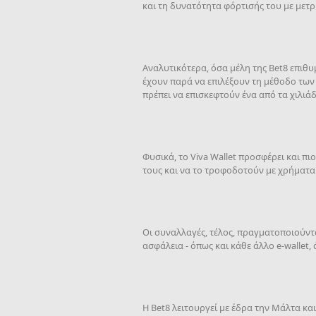
και τη δυνατότητα φόρτισής του με μετρ
Αναλυτικότερα, όσα μέλη της Bet8 επιθυ
έχουν παρά να επιλέξουν τη μέθοδο των 
πρέπει να επισκεφτούν ένα από τα χιλιά
Φυσικά, το Viva Wallet προσφέρει και π
τους και να το τροφοδοτούν με χρήματα μ
Οι συναλλαγές, τέλος, πραγματοποιούντα
ασφάλεια - όπως και κάθε άλλο e-wallet,
H Bet8 λειτουργεί με έδρα την Μάλτα και