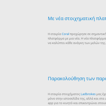
Με νέα στοιχηματική πλα
Η εταιρία
Coral
προχώρησε σε σημαντική 
πλατφόρμα με μια νέα. Η νέα πλατφόρμα, 
να καλύπτει κάθε ανάγκη των μελών της.
Παρακολούθηση των παρολ
Η εταιρία στοιχήματος
Ladbrokes
μας έχ
μόνο στην ιστοσελίδα της, αλλά και στα
app για το κινητό και επικεντρώνει στο