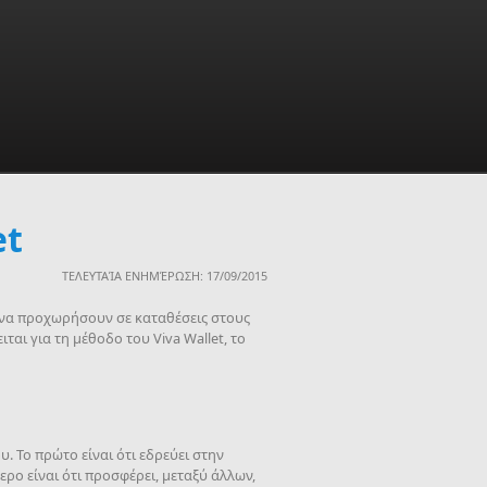
et
ΤΕΛΕΥΤΑΊΑ ΕΝΗΜΈΡΩΣΗ: 17/09/2015
 να προχωρήσουν σε καταθέσεις στους
ται για τη μέθοδο του Viva Wallet, το
υ. Το πρώτο είναι ότι εδρεύει στην
ερο είναι ότι προσφέρει, μεταξύ άλλων,