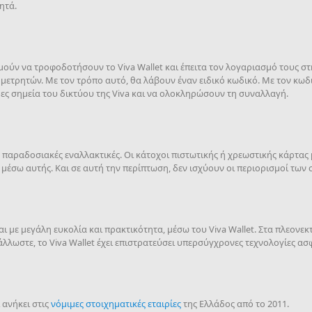
ητά.
μούν να τροφοδοτήσουν το Viva Wallet και έπειτα τον λογαριασμό τους στ
μετρητών. Με τον τρόπο αυτό, θα λάβουν έναν ειδικό κωδικό. Με τον κωδι
δες σημεία του δικτύου της Viva και να ολοκληρώσουν τη συναλλαγή.
ιο παραδοσιακές εναλλακτικές. Οι κάτοχοι πιστωτικής ή χρεωστικής κάρτας
έσω αυτής. Και σε αυτή την περίπτωση, δεν ισχύουν οι περιορισμοί των ca
ι με μεγάλη ευκολία και πρακτικότητα, μέσω του Viva Wallet. Στα πλεονεκ
 άλλωστε, το Viva Wallet έχει επιστρατεύσει υπερσύγχρονες τεχνολογίες α
 ανήκει στις
νόμιμες στοιχηματικές εταιρίες
της Ελλάδος από το 2011.