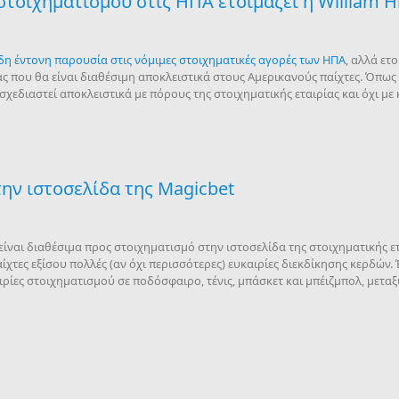
οιχηματισμού στις ΗΠΑ ετοιμάζει η William Hi
ι ήδη έντονη παρουσία στις νόμιμες στοιχηματικές αγορές των ΗΠΑ
, αλλά ετ
 που θα είναι διαθέσιμη αποκλειστικά στους Αμερικανούς παίχτες. Όπως δε
χεδιαστεί αποκλειστικά με πόρους της στοιχηματικής εταιρίας και όχι με
ην ιστοσελίδα της Magicbet
ίναι διαθέσιμα προς στοιχηματισμό στην ιστοσελίδα της στοιχηματικής ε
ίχτες εξίσου πολλές (αν όχι περισσότερες) ευκαιρίες διεκδίκησης κερδών
ιρίες στοιχηματισμού σε ποδόσφαιρο, τένις, μπάσκετ και μπέιζμπολ, μετα