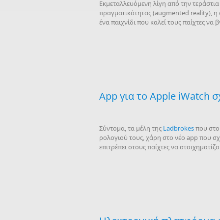
Εκμεταλλευόμενη λίγη από την τεράστια
πραγματικότητας (augmented reality), η
ένα παιχνίδι που καλεί τους παίχτες να
App για το Apple iWatch 
Σύντομα, τα μέλη της
Ladbrokes
που στοι
ρολογιού τους, χάρη στο νέο app που σχε
επιτρέπει στους παίχτες να στοιχηματίζ