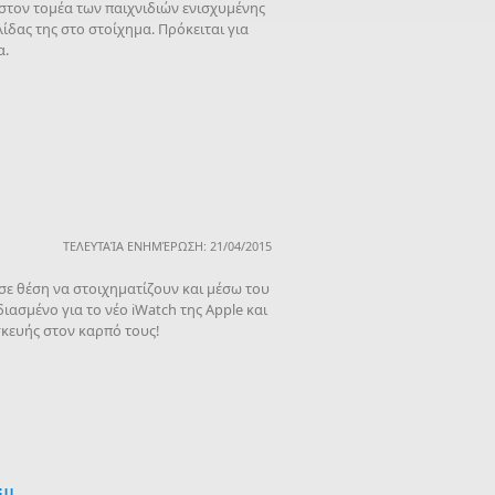
 στον τομέα των παιχνιδιών ενισχυμένης
λίδας της στο στοίχημα. Πρόκειται για
α.
ΤΕΛΕΥΤΑΊΑ ΕΝΗΜΈΡΩΣΗ: 21/04/2015
 σε θέση να στοιχηματίζουν και μέσω του
διασμένο για το νέο iWatch της Apple και
σκευής στον καρπό τους!