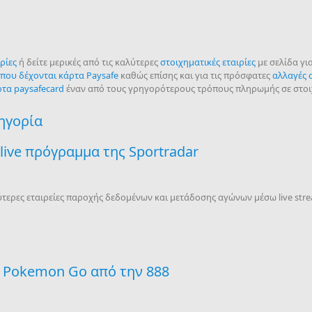
ρίες
ή δείτε μερικές από τις καλύτερες
στοιχηματικές εταιρίες
με σελίδα γι
 που δέχονται κάρτα Paysafe
καθώς επίσης και για τις πρόσφατες
αλλαγές 
ρτα paysafecard
έναν από τους γρηγορότερους τρόπους πληρωμής σε στοιχ
τηγορία
live πρόγραμμα της Sportradar
λύτερες εταιρείες παροχής δεδομένων και μετάδοσης αγώνων μέσω live str
υ Pokemon Go από την 888