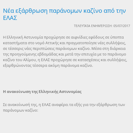
Νέα εξάρθρωση παράνομων καζίνο από την
ΕΛΑΣ
ΤΕΛΕΥΤΑΊΑ ΕΝΗΜΈΡΩΣΗ: 05/07/2017
Η Ελληνική Αστυνομία προχώρησε σε αιφνίδιες εφόδους σε ύποπτα
καταστήματα στο νομό Αττικής και πραγματοποίησε νέες συλλήψεις,
σε τέσσερις νέες περιπτώσεις παράνομων καζίνο. Μέσα στη διάρκεια
της προηγούμενης εβδομάδας και μετά την επιτυχία με το παράνομο
καζίνο του Αλίμου, η ΕΛΑΣ προχώρησε σε κατασχέσεις και συλλήψεις,
εξαρθρώνοντας τέσσερα ακόμη παράνομα καζίνο.
Η ανακοίνωση της Ελληνικής Αστυνομίας
Σε ανακοίνωσή της, η ΕΛΑΣ αναφέρει τα εξής για την εξάρθρωση των
παράνομων καζίνο: