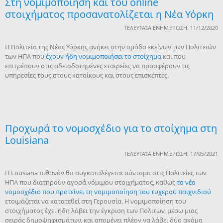
Στη νομιμοποίηση και του online
στοιχήματος προσανατολίζεται η Νέα Υόρκη
ΤΕΛΕΥΤΑΊΑ ΕΝΗΜΈΡΩΣΗ: 11/12/2020
Η Πολιτεία της Νέας Υόρκης ανήκει στην ομάδα εκείνων των Πολιτειών
των ΗΠΑ που
έχουν ήδη νομιμοποιήσει το στοίχημα
και που
επιτρέπουν στις αδειοδοτημένες εταιρείες να προσφέρουν τις
υπηρεσίες τους στους κατοίκους και στους επισκέπτες.
Προχωρά το νομοσχέδιο για το στοίχημα στη
Louisiana
ΤΕΛΕΥΤΑΊΑ ΕΝΗΜΈΡΩΣΗ: 17/05/2021
Η Lousiana πιθανόν θα συγκαταλέγεται σύντομα στις Πολιτείες των
ΗΠΑ που διατηρούν αγορά νόμιμου στοιχήματος, καθώς
το νέο
νομοσχέδιο που προτείνει τη νομιμοποίηση του τυχερού παιχνιδιού
ετοιμάζεται να κατατεθεί στη Γερουσία. Η νομιμοποίηση του
στοιχήματος έχει ήδη λάβει την έγκριση των Πολιτών, μέσω μιας
σειράς δημοψηφισμάτων, και απομένει πλέον να λάβει δύο ακόμα