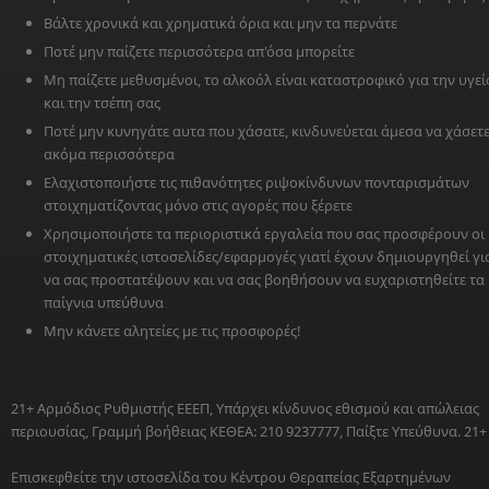
Βάλτε χρονικά και χρηματικά όρια και μην τα περνάτε
Ποτέ μην παίζετε περισσότερα απ'όσα μπορείτε
Μη παίζετε μεθυσμένοι, το αλκοόλ είναι καταστροφικό για την υγεί
και την τσέπη σας
Ποτέ μην κυνηγάτε αυτα που χάσατε, κινδυνεύεται άμεσα να χάσετ
ακόμα περισσότερα
Ελαχιστοποιήστε τις πιθανότητες ριψοκίνδυνων πονταρισμάτων
στοιχηματίζοντας μόνο στις αγορές που ξέρετε
Χρησιμοποιήστε τα περιοριστικά εργαλεία που σας προσφέρουν οι
στοιχηματικές ιστοσελίδες/εφαρμογές γιατί έχουν δημιουργηθεί γι
να σας προστατέψουν και να σας βοηθήσουν να ευχαριστηθείτε τα
παίγνια υπεύθυνα
Μην κάνετε αλητείες με τις προσφορές!
21+ Αρμόδιος Ρυθμιστής ΕΕΕΠ, Υπάρχει κίνδυνος εθισμού και απώλειας
περιουσίας, Γραμμή βοήθειας ΚΕΘΕΑ: 210 9237777, Παίξτε Υπεύθυνα. 21+
Επισκεφθείτε την ιστοσελίδα του Κέντρου Θεραπείας Εξαρτημένων