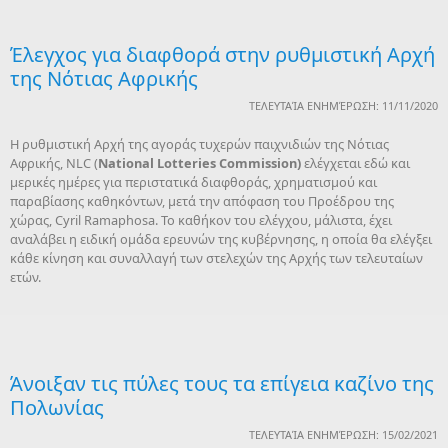
Έλεγχος για διαφθορά στην ρυθμιστική Αρχή
της Νότιας Αφρικής
ΤΕΛΕΥΤΑΊΑ ΕΝΗΜΈΡΩΣΗ: 11/11/2020
Η ρυθμιστική Αρχή της αγοράς τυχερών παιχνιδιών της Νότιας
Αφρικής, NLC (
National
Lotteries
Commission
)
ελέγχεται εδώ και
μερικές ημέρες για περιστατικά διαφθοράς, χρηματισμού και
παραβίασης καθηκόντων, μετά την απόφαση του Προέδρου της
χώρας, Cyril Ramaphosa. Το καθήκον του ελέγχου, μάλιστα, έχει
αναλάβει η ειδική ομάδα ερευνών της κυβέρνησης, η οποία θα ελέγξει
κάθε κίνηση και συναλλαγή των στελεχών της Αρχής των τελευταίων
ετών.
Άνοιξαν τις πύλες τους τα επίγεια καζίνο της
Πολωνίας
ΤΕΛΕΥΤΑΊΑ ΕΝΗΜΈΡΩΣΗ: 15/02/2021