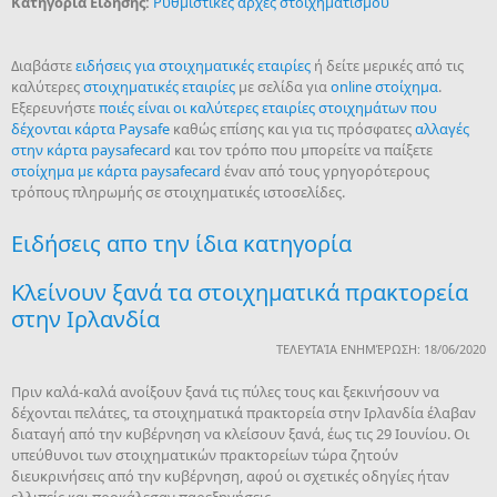
Κατηγορία Είδησης:
Ρυθμιστικές αρχές στοιχηματισμού
Διαβάστε
ειδήσεις για στοιχηματικές εταιρίες
ή δείτε μερικές από τις
καλύτερες
στοιχηματικές εταιρίες
με σελίδα για
online στοίχημα
.
Εξερευνήστε
ποιές είναι οι καλύτερες εταιρίες στοιχημάτων που
δέχονται κάρτα Paysafe
καθώς επίσης και για τις πρόσφατες
αλλαγές
στην κάρτα paysafecard
και τον τρόπο που μπορείτε να παίξετε
στοίχημα με κάρτα paysafecard
έναν από τους γρηγορότερους
τρόπους πληρωμής σε στοιχηματικές ιστοσελίδες.
Ειδήσεις απο την ίδια κατηγορία
Κλείνουν ξανά τα στοιχηματικά πρακτορεία
στην Ιρλανδία
ΤΕΛΕΥΤΑΊΑ ΕΝΗΜΈΡΩΣΗ: 18/06/2020
Πριν καλά-καλά ανοίξουν ξανά τις πύλες τους και ξεκινήσουν να
δέχονται πελάτες, τα στοιχηματικά πρακτορεία στην Ιρλανδία έλαβαν
διαταγή από την κυβέρνηση να κλείσουν ξανά, έως τις 29 Ιουνίου. Οι
υπεύθυνοι των στοιχηματικών πρακτορείων τώρα ζητούν
διευκρινήσεις από την κυβέρνηση, αφού οι σχετικές οδηγίες ήταν