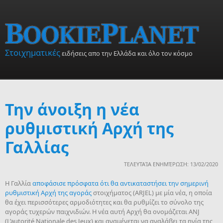
Skip to main content
Στοιχηματικές
ειδήσεις απο την Ελλάδα και όλο τον κόσμο
Την άνοιξη η νέα
ρυθμιστική Αρχή της
Γαλλίας
ΤΕΛΕΥΤΑΊΑ ΕΝΗΜΈΡΩΣΗ: 13/02/2020
Η Γαλλία
αποφάσισε πρόσφατα ότι θα αντικαταστήσει την σημερινή
ρυθμιστική Αρχή της αγοράς
στοιχήματος (ARJEL) με μία νέα, η οποία
θα έχει περισσότερες αρμοδιότητες και θα ρυθμίζει το σύνολο της
αγοράς τυχερών παιχνιδιών. Η νέα αυτή Αρχή θα ονομάζεται ANJ
(L’autorité Nationale des Jeux) και αναμένεται να αναλάβει τα ηνία της