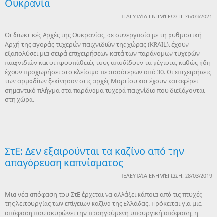
Ουκρανία
ΤΕΛΕΥΤΑΊΑ ΕΝΗΜΈΡΩΣΗ: 26/03/2021
Οι διωκτικές Αρχές της Ουκρανίας, σε συνεργασία με τη ρυθμιστική
Αρχή της αγοράς τυχερών παιχνιδιών της χώρας (KRAIL), έχουν
εξαπολύσει μια σειρά επιχειρήσεων κατά των παράνομων τυχερών
παιχνιδιών και οι προσπάθειές τους αποδίδουν τα μέγιστα, καθώς ήδη
έχουν προχωρήσει στο κλείσιμο περισσότερων από 30. Οι επιχειρήσεις
των αρμοδίων ξεκίνησαν στις αρχές Μαρτίου και έχουν καταφέρει
σημαντικό πλήγμα στα παράνομα τυχερά παιχνίδια που διεξάγονται
στη χώρα.
ΣτΕ: Δεν εξαιρούνται τα καζίνο από την
απαγόρευση καπνίσματος
ΤΕΛΕΥΤΑΊΑ ΕΝΗΜΈΡΩΣΗ: 28/03/2019
Μια νέα απόφαση του ΣτΕ έρχεται να αλλάξει κάποια από τις πτυχές
της λειτουργίας των επίγειων καζίνο της Ελλάδας. Πρόκειται για μια
απόφαση που ακυρώνει την προηγούμενη υπουργική απόφαση, η