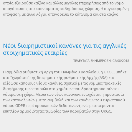
οποία εξαιρούσε καζίνο και άλλες μεγάλες επιχειρήσεις από το νόμο
απαγόρευσης του καπνίσματος σε δημόσιους χώρους. Η συγκεκριμένη
απόφαση, με άλλα λόγια, απαγορεύει το κάπνισμα και στα καζίνο.
Νέοι διαφημιστικοί κανόνες για τις αγγλικές
στοιχηματικές εταιρίες
ΤΕΛΕΥΤΑΊΑ ΕΝΗΜΈΡΩΣΗ: 02/08/2018
Η αρμόδια ρυθμιστική Αρχη του Ηνωμένου Βασιλείου, η UKGC, μπήκε
στα “χωράφια” της διαφημιστικής ρυθμιστικής Αρχής (ASA) και
εξέδωσε κάποιους νέους κανόνες, σχετικά με τις νόμιμες πρακτικές
διαφήμισης των εταιριών στοιχημάτων που δραστηριοποιούνται
νόμιμα στη χώρα. Μέσω των νέων κανόνων, ενισχύεται η προστασία
των καταναλωτών (με τη συμβολή και των κανόνων του ευρωπαϊκού
νόμου GDPR περί προσωπικών δεδομένων), ενώ μεταφέρονται
επιπλέον αρμοδιότητες τιμωρίας των παραβατών στην UKGC.