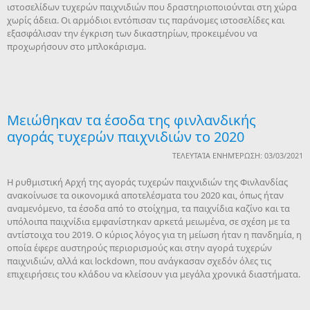
ιστοσελίδων τυχερών παιχνιδιών που δραστηριοποιούνται στη χώρα
χωρίς άδεια. Οι αρμόδιοι εντόπισαν τις παράνομες ιστοσελίδες και
εξασφάλισαν την έγκριση των δικαστηρίων, προκειμένου να
προχωρήσουν στο μπλοκάρισμα.
Μειώθηκαν τα έσοδα της φινλανδικής
αγοράς τυχερών παιχνιδιών το 2020
ΤΕΛΕΥΤΑΊΑ ΕΝΗΜΈΡΩΣΗ: 03/03/2021
Η ρυθμιστική Αρχή της αγοράς τυχερών παιχνιδιών της Φινλανδίας
ανακοίνωσε τα οικονομικά αποτελέσματα του 2020 και, όπως ήταν
αναμενόμενο, τα έσοδα από το στοίχημα, τα παιχνίδια καζίνο και τα
υπόλοιπα παιχνίδια εμφανίστηκαν αρκετά μειωμένα, σε σχέση με τα
αντίστοιχα του 2019. Ο κύριος λόγος για τη μείωση ήταν η πανδημία, η
οποία έφερε αυστηρούς περιορισμούς και στην αγορά τυχερών
παιχνιδιών, αλλά και lockdown, που ανάγκασαν σχεδόν όλες τις
επιχειρήσεις του κλάδου να κλείσουν για μεγάλα χρονικά διαστήματα.