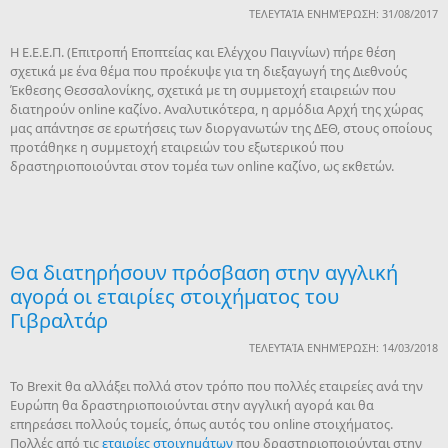
ΤΕΛΕΥΤΑΊΑ ΕΝΗΜΈΡΩΣΗ: 31/08/2017
Η Ε.Ε.Ε.Π. (Επιτροπή Εποπτείας και Ελέγχου Παιγνίων) πήρε θέση
σχετικά με ένα θέμα που προέκυψε για τη διεξαγωγή της Διεθνούς
Έκθεσης Θεσσαλονίκης, σχετικά με τη συμμετοχή εταιρειών που
διατηρούν online καζίνο. Αναλυτικότερα, η αρμόδια Αρχή της χώρας
μας απάντησε σε ερωτήσεις των διοργανωτών της ΔΕΘ, στους οποίους
προτάθηκε η συμμετοχή εταιρειών του εξωτερικού που
δραστηριοποιούνται στον τομέα των online καζίνο, ως εκθετών.
Θα διατηρήσουν πρόσβαση στην αγγλική
αγορά οι εταιρίες στοιχήματος του
Γιβραλτάρ
ΤΕΛΕΥΤΑΊΑ ΕΝΗΜΈΡΩΣΗ: 14/03/2018
Το Brexit θα αλλάξει πολλά στον τρόπο που πολλές εταιρείες ανά την
Ευρώπη θα δραστηριοποιούνται στην αγγλική αγορά και θα
επηρεάσει πολλούς τομείς, όπως αυτός του online στοιχήματος.
Πολλές από τις
εταιρίες στοιχημάτων
που δραστηριοποιούνται στην