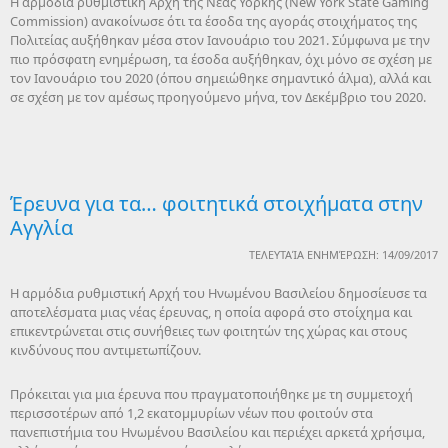
Η αρμόδια ρυθμιστική Αρχή της Νέας Υόρκης (New York State Gaming
Commission) ανακοίνωσε ότι τα έσοδα της αγοράς στοιχήματος της
Πολιτείας αυξήθηκαν μέσα στον Ιανουάριο του 2021. Σύμφωνα με την
πιο πρόσφατη ενημέρωση, τα έσοδα αυξήθηκαν, όχι μόνο σε σχέση με
τον Ιανουάριο του 2020 (όπου σημειώθηκε σημαντικό άλμα), αλλά και
σε σχέση με τον αμέσως προηγούμενο μήνα, τον Δεκέμβριο του 2020.
Έρευνα για τα… φοιτητικά στοιχήματα στην
Αγγλία
ΤΕΛΕΥΤΑΊΑ ΕΝΗΜΈΡΩΣΗ: 14/09/2017
Η αρμόδια ρυθμιστική Αρχή του Ηνωμένου Βασιλείου δημοσίευσε τα
αποτελέσματα μιας νέας έρευνας, η οποία αφορά στο στοίχημα και
επικεντρώνεται στις συνήθειες των φοιτητών της χώρας και στους
κινδύνους που αντιμετωπίζουν.
Πρόκειται για μια έρευνα που πραγματοποιήθηκε με τη συμμετοχή
περισσοτέρων από 1,2 εκατομμυρίων νέων που φοιτούν στα
πανεπιστήμια του Ηνωμένου Βασιλείου και περιέχει αρκετά χρήσιμα,