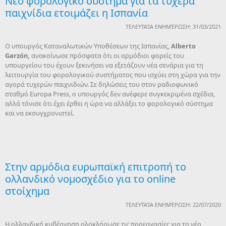
Νέο φορολογικό σύστημα για τα τυχερά
παιχνίδια ετοιμάζει η Ισπανία
ΤΕΛΕΥΤΑΊΑ ΕΝΗΜΈΡΩΣΗ: 31/03/2021
Ο υπουργός Καταναλωτικών Υποθέσεων της Ισπανίας,
Alberto
Garz
ó
n
,
ανακοίνωσε πρόσφατα ότι οι αρμόδιοι φορείς του
υπουργείου του έχουν ξεκινήσει να εξετάζουν νέα σενάρια για τη
λειτουργία του φορολογικού συστήματος που ισχύει στη χώρα για την
αγορά τυχερών παιχνιδιών. Σε δηλώσεις του στον ραδιοφωνικό
σταθμό Europa Press, ο υπουργός δεν ανέφερε συγκεκριμένα σχέδια,
αλλά τόνισε ότι έχει έρθει η ώρα να αλλάξει το φορολογικό σύστημα
και να εκσυγχρονιστεί.
Στην αρμόδια ευρωπαϊκή επιτροπή το
ολλανδικό νομοσχέδιο για το online
στοίχημα
ΤΕΛΕΥΤΑΊΑ ΕΝΗΜΈΡΩΣΗ: 22/07/2020
Η ολλανδική κυβέρνηση ολοκλήρωσε τις προεργασίες για το νέο