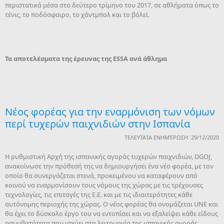
περιστατικά μέσα στο δεύτερο τρίμηνο του 2017, σε αθλήματα όπως το
τένις, το ποδόσφαιρο, το χάντμπολ και το βόλεϊ.
Τα αποτελέσματα της έρευνας της
ESSA ανά άθλημα
Nέος φορέας για την εναρμόνιση των νόμων
περί τυχερών παιχνιδιών στην Ισπανία
ΤΕΛΕΥΤΑΊΑ ΕΝΗΜΈΡΩΣΗ: 29/12/2020
Η ρυθμιστική Αρχή της ισπανικής αγοράς τυχερών παιχνιδιών, DGOJ,
ανακοίνωσε την πρόθεσή της να δημιουργήσει ένα νέο φορέα, με τον
οποίο θα συνεργάζεται στενά, προκειμένου να καταφέρουν από
κοινού να εναρμονίσουν τους νόμους της χώρας με τις τρέχουσες
τεχνολογίες, τις επιταγές της Ε.Ε. και με τις ιδιαιτερότητες κάθε
αυτόνομης περιοχής της χώρας. Ο νέος φορέας θα ονομάζεται UNE και
θα έχει το δύσκολο έργο του να εντοπίσει και να εξαλείψει κάθε είδους
ασυμβατότητα που ισχύει στη λειτουργία της ισπανικής αγοράς