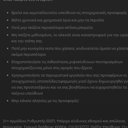
Βρείτε και εκμεταλλευτείτε υπεύθυνα τις στοιχηματικές προσφορές
Βάλτε χρονικά και χρηματικά όρια και μην τα περνάτε
Ποτέ μην παίζετε περισσότερα απ'όσα μπορείτε
Μη παίζετε μεθυσμένοι, το αλκοόλ είναι καταστροφικό για την υγεί
και την τσέπη σας
Ποτέ μην κυνηγάτε αυτα που χάσατε, κινδυνεύεται άμεσα να χάσετ
ακόμα περισσότερα
Ελαχιστοποιήστε τις πιθανότητες ριψοκίνδυνων πονταρισμάτων
στοιχηματίζοντας μόνο στις αγορές που ξέρετε
Χρησιμοποιήστε τα περιοριστικά εργαλεία που σας προσφέρουν οι
στοιχηματικές ιστοσελίδες/εφαρμογές γιατί έχουν δημιουργηθεί γι
να σας προστατέψουν και να σας βοηθήσουν να ευχαριστηθείτε τα
παίγνια υπεύθυνα
Μην κάνετε αλητείες με τις προσφορές!
21+ Αρμόδιος Ρυθμιστής ΕΕΕΠ, Υπάρχει κίνδυνος εθισμού και απώλειας
περιουσίας, Γραμμή βοήθειας ΚΕΘΕΑ: 210 9237777, Παίξτε Υπεύθυνα. 21+