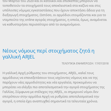
τον Μάρτιο του 2020 και οι κάτοικοι και επισκέπτες μπορούν να
τοποθετούν τα στοιχήματά τους αποκλειστικά στα καζίνο και στις
υπόλοιπες νόμιμες εγκαταστάσεις που έχουν αποκτήσει άδεια για τη
διεξαγωγή στοιχήματος. Ωστόσο, οι αρμόδιοι ετοιμάζονται και για το
ντεμπούτο της online αγοράς στοιχήματος, η οποία, όμως, αναμένεται
να καθυστερήσει περισσότερο από το αναμενόμενο.
Νέους νόμους περί στοιχήματος ζητά η
γαλλική ARJEL
ΤΕΛΕΥΤΑΊΑ ΕΝΗΜΈΡΩΣΗ: 17/07/2018
Η γαλλική Αρχή ρύθμισης του στοιχήματος, ARJEL, καλεί τους
αρμόδιους να επανεξετάσουν τους ισχύοντες νόμους και να της
παρέχουν νέες αρμοδιότητες και νέα εργαλεία, προκειμένου να
μπορέσει να ελέγξει πιο αποτελεσματικά την αγορά στοιχήματος της
Γαλλίας. Σύμφωνα με στέλεχος της ARJEL, οι σημερινοί νόμοι δεν
επιτρέπουν στην αρμόδια Αρχή να ρυθμίσει αποτελεσματικά την
αγορά, η οποία έχει αναπτυχθεί σημαντικά τα τελευταία χρόνια.