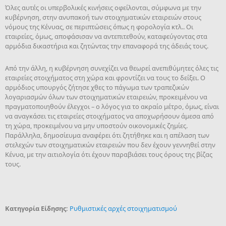
Όλες αυτές οι υπερβολικές κινήσεις οφείλονται, σύμφωνα με την
κυβέρνηση, στην ανυπακοή των στοιχηματικών εταιρειών στους
νόμους της Κένυας, σε περιπτώσεις όπως η φορολογία κτλ.. Οι
εταιρείες, όμως, αποφάσισαν να αντεπιτεθούν, καταφεύγοντας στα
αρμόδια δικαστήρια και ζητώντας την επαναφορά της άδειάς τους.
Από την άλλη, η κυβέρνηση συνεχίζει να θεωρεί ανεπιθύμητες όλες τις
εταιρείες στοιχήματος στη χώρα και φροντίζει να τους το δείξει. Ο
αρμόδιος υπουργός ζήτησε χθες το πάγωμα των τραπεζικών
λογαριασμών όλων των στοιχηματικών εταιρειών, προκειμένου να
πραγματοποιηθούν έλεγχοι – ο λόγος για το ακραίο μέτρο, όμως, είναι
να αναγκάσει τις εταιρείες στοιχήματος να αποχωρήσουν άμεσα από
τη χώρα, προκειμένου να μην υποστούν οικονομικές ζημίες.
Παράλληλα, δημοσίευμα αναφέρει ότι ζητήθηκε και η απέλαση των
στελεχών των στοιχηματικών εταιρειών που δεν έχουν γεννηθεί στην
Κένυα, με την αιτιολογία ότι έχουν παραβιάσει τους όρους της βίζας
τους.
Κατηγορία Είδησης:
Ρυθμιστικές αρχές στοιχηματισμού