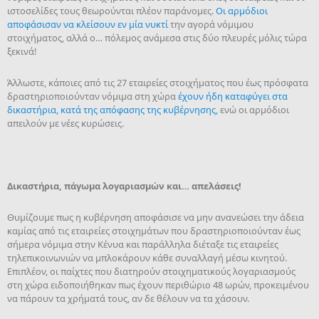
ιστοσελίδες τους θεωρούνται πλέον παράνομες.
Οι αρμόδιοι
αποφάσισαν να κλείσουν εν μία νυκτί
την αγορά νόμιμου
στοιχήματος, αλλά ο… πόλεμος ανάμεσα στις δύο πλευρές μόλις τώρα
ξεκινά!
Άλλωστε, κάποιες από τις 27 εταιρείες στοιχήματος που έως πρόσφατα
δραστηριοποιούνταν νόμιμα στη χώρα
έχουν ήδη καταφύγει στα
δικαστήρια, κατά της απόφασης της κυβέρνησης,
ενώ οι αρμόδιοι
απειλούν με νέες κυρώσεις.
Δικαστήρια, πάγωμα λογαριασμών και… απελάσεις!
Θυμίζουμε πως η κυβέρνηση αποφάσισε να μην ανανεώσει την άδεια
καμίας από τις εταιρείες στοιχημάτων που δραστηριοποιούνταν έως
σήμερα νόμιμα στην Κένυα και παράλληλα διέταξε τις εταιρείες
τηλεπικοινωνιών να μπλοκάρουν κάθε συναλλαγή μέσω κινητού.
Επιπλέον, οι παίχτες που διατηρούν στοιχηματικούς λογαριασμούς
στη χώρα ειδοποιήθηκαν πως έχουν περιθώριο 48 ωρών, προκειμένου
να πάρουν τα χρήματά τους, αν δε θέλουν να τα χάσουν.