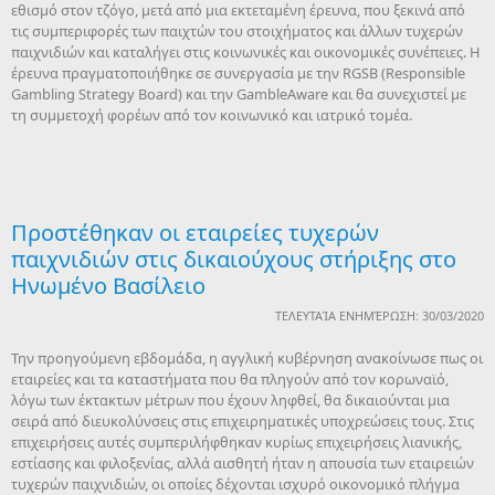
εθισμό στον τζόγο, μετά από μια εκτεταμένη έρευνα, που ξεκινά από
τις συμπεριφορές των παιχτών του στοιχήματος και άλλων τυχερών
παιχνιδιών και καταλήγει στις κοινωνικές και οικονομικές συνέπειες. Η
έρευνα πραγματοποιήθηκε σε συνεργασία με την RGSB (Responsible
Gambling Strategy Board) και την GambleAware και θα συνεχιστεί με
τη συμμετοχή φορέων από τον κοινωνικό και ιατρικό τομέα.
Προστέθηκαν οι εταιρείες τυχερών
παιχνιδιών στις δικαιούχους στήριξης στο
Ηνωμένο Βασίλειο
ΤΕΛΕΥΤΑΊΑ ΕΝΗΜΈΡΩΣΗ: 30/03/2020
Την προηγούμενη εβδομάδα, η αγγλική κυβέρνηση ανακοίνωσε πως οι
εταιρείες και τα καταστήματα που θα πληγούν από τον κορωναϊό,
λόγω των έκτακτων μέτρων που έχουν ληφθεί, θα δικαιούνται μια
σειρά από διευκολύνσεις στις επιχειρηματικές υποχρεώσεις τους. Στις
επιχειρήσεις αυτές συμπεριλήφθηκαν κυρίως επιχειρήσεις λιανικής,
εστίασης και φιλοξενίας, αλλά αισθητή ήταν η απουσία των εταιρειών
τυχερών παιχνιδιών, οι οποίες δέχονται ισχυρό οικονομικό πλήγμα