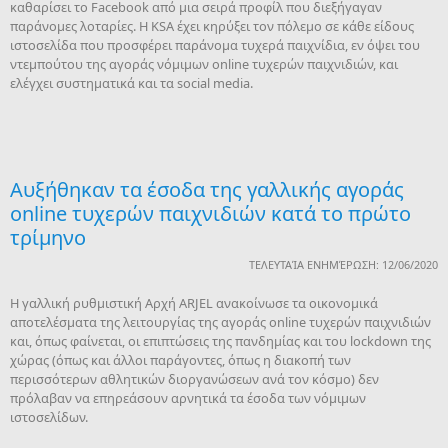
καθαρίσει το Facebook από μια σειρά προφίλ που διεξήγαγαν
παράνομες λοταρίες. Η KSA έχει κηρύξει τον πόλεμο σε κάθε είδους
ιστοσελίδα που προσφέρει παράνομα τυχερά παιχνίδια, εν όψει του
ντεμπούτου της αγοράς νόμιμων online τυχερών παιχνιδιών, και
ελέγχει συστηματικά και τα social media.
Αυξήθηκαν τα έσοδα της γαλλικής αγοράς
online τυχερών παιχνιδιών κατά το πρώτο
τρίμηνο
ΤΕΛΕΥΤΑΊΑ ΕΝΗΜΈΡΩΣΗ: 12/06/2020
Η γαλλική ρυθμιστική Αρχή ARJEL ανακοίνωσε τα οικονομικά
αποτελέσματα της λειτουργίας της αγοράς online τυχερών παιχνιδιών
και, όπως φαίνεται, οι επιπτώσεις της πανδημίας και του lockdown της
χώρας (όπως και άλλοι παράγοντες, όπως η διακοπή των
περισσότερων αθλητικών διοργανώσεων ανά τον κόσμο) δεν
πρόλαβαν να επηρεάσουν αρνητικά τα έσοδα των νόμιμων
ιστοσελίδων.