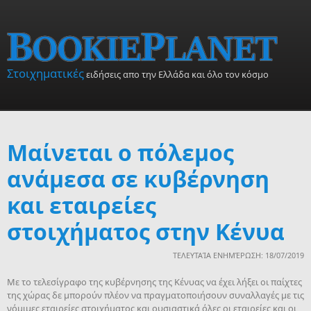
Skip to main content
Στοιχηματικές
ειδήσεις απο την Ελλάδα και όλο τον κόσμο
Μαίνεται ο πόλεμος
ανάμεσα σε κυβέρνηση
και εταιρείες
στοιχήματος στην Κένυα
ΤΕΛΕΥΤΑΊΑ ΕΝΗΜΈΡΩΣΗ: 18/07/2019
Mε το τελεσίγραφο της κυβέρνησης της Κένυας να έχει λήξει οι παίχτες
της χώρας δε μπορούν πλέον να πραγματοποιήσουν συναλλαγές με τις
νόμιμες εταιρείες στοιχήματος και ουσιαστικά όλες οι εταιρείες και οι