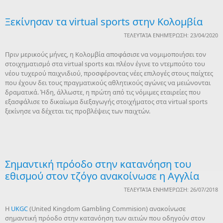
Ξεκίνησαν τα virtual sports στην Κολομβία
ΤΕΛΕΥΤΑΊΑ ΕΝΗΜΈΡΩΣΗ: 23/04/2020
Πριν μερικούς μήνες, η Κολομβία αποφάσισε να νομιμοποιήσει τον
στοιχηματισμό στα virtual sports και πλέον έγινε το ντεμπούτο του
νέου τυχερού παιχνιδιού, προσφέροντας νέες επιλογές στους παίχτες
που έχουν δει τους πραγματικούς αθλητικούς αγώνες να μειώνονται
δραματικά. Ήδη, άλλωστε, η πρώτη από τις νόμιμες εταιρείες που
εξασφάλισε το δικαίωμα διεξαγωγής στοιχήματος στα virtual sports
ξεκίνησε να δέχεται τις προβλέψεις των παιχτών.
Σημαντική πρόοδο στην κατανόηση του
εθισμού στον τζόγο ανακοίνωσε η Αγγλία
ΤΕΛΕΥΤΑΊΑ ΕΝΗΜΈΡΩΣΗ: 26/07/2018
Η
UKGC
(United Kingdom Gambling Commision) ανακοίνωσε
σημαντική πρόοδο στην κατανόηση των αιτιών που οδηγούν στον