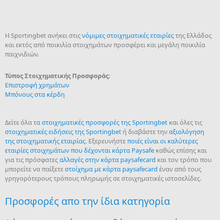
Η Sportingbet ανήκει στις
νόμιμες στοιχηματικές εταιρίες
της Ελλάδος
και εκτός από ποικιλία στοιχημάτων προσφέρει και μεγάλη ποικιλία
παιχνιδιών.
Τύπος Στοιχηματικής Προσφοράς:
Επιστροφή χρημάτων
Μπόνους στα κέρδη
Δείτε όλα τα
στοιχηματικές προσφορές της Sportingbet
και όλες τις
στοιχηματικές ειδήσεις της Sportingbet
ή διαβάστε την
αξιολόγηση
της στοιχηματικής εταιρίας
. Εξερευνήστε
ποιές είναι οι καλύτερες
εταιρίες στοιχημάτων που δέχονται κάρτα Paysafe
καθώς επίσης και
για τις πρόσφατες
αλλαγές στην κάρτα paysafecard
και τον τρόπο που
μπορείτε να παίξετε
στοίχημα με κάρτα paysafecard
έναν από τους
γρηγορότερους τρόπους πληρωμής σε στοιχηματικές ιστοσελίδες.
Προσφορές απο την ίδια κατηγορία