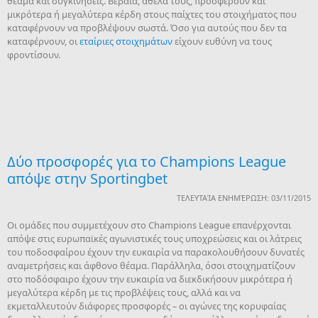
θέαμα και συγκινήσεις. Βέβαια, άθελά τους, προσφέρουν και
μικρότερα ή μεγαλύτερα κέρδη στους παίχτες του στοιχήματος που
καταφέρνουν να προβλέψουν σωστά. Όσο για αυτούς που δεν τα
καταφέρνουν, οι
εταίριες στοιχημάτων
είχουν ευθύνη να τους
φροντίσουν.
Δύο προσφορές για το Champions League
απόψε στην Sportingbet
ΤΕΛΕΥΤΑΊΑ ΕΝΗΜΈΡΩΣΗ: 03/11/2015
Οι ομάδες που συμμετέχουν στο Champions League επανέρχονται
απόψε στις ευρωπαϊκές αγωνιστικές τους υποχρεώσεις και οι λάτρεις
του ποδοσφαίρου έχουν την ευκαιρία να παρακολουθήσουν δυνατές
αναμετρήσεις και άφθονο θέαμα. Παράλληλα, όσοι στοιχηματίζουν
στο ποδόσφαιρο έχουν την ευκαιρία να διεκδικήσουν μικρότερα ή
μεγαλύτερα κέρδη με τις προβλέψεις τους, αλλά και να
εκμεταλλευτούν διάφορες προσφορές – οι αγώνες της κορυφαίας