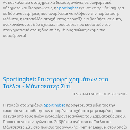
Αν και καλύπτει στοιχηματικά δεκάδες αγώνες σε διαφορετικά
αθλήματα και διοργανώσεις, η
Sportingbet
έχει επικεντρωθεί σήμερα
σε δύο αναμετρήσεις που αναμένεται να κλέψουν την παράσταση.
Μάλιστα, η ιστοσελίδα στοιχήματος φροντίζει να βοηθήσει σε αυτό,
ανακοινώνοντας δύο σχετικές προσφορές που καθιστούν τον
στοιχηματισμό στους δύο επιλεγμένους αγώνες ακόμη πιο
συμφέροντα!
Sportingbet: Επιστροφή χρημάτων στο
Τσέλσι - Μάντσεστερ Σίτι
ΤΕΛΕΥΤΑΊΑ ΕΝΗΜΈΡΩΣΗ: 30/01/2015
Η εταιρία στοιχημάτων
Sportingbet
προσφέρει στα μέλη της την
ευκαιρία να τοποθετήσουν ορισμένα στοιχήματα με μειωμένο ρίσκο
σε έναν από τους πλέον ενδιαφέροντες αγώνες του Σαββατοκύριακου.
Πρόκειται για τον αγώνα του Σαββάτου ανάμεσα σε Τσέλσι και
Μάντσεστερ Σίτι, στο πλαίσιο της αγγλικής Premier League, στον οποίο