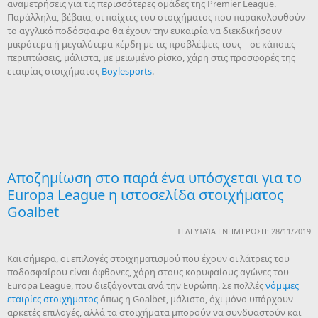
αναμετρήσεις για τις περισσότερες ομάδες της Premier League.
Παράλληλα, βέβαια, οι παίχτες του στοιχήματος που παρακολουθούν
το αγγλικό ποδόσφαιρο θα έχουν την ευκαιρία να διεκδικήσουν
μικρότερα ή μεγαλύτερα κέρδη με τις προβλέψεις τους – σε κάποιες
περιπτώσεις, μάλιστα, με μειωμένο ρίσκο, χάρη στις προσφορές της
εταιρίας στοιχήματος
Boylesports
.
Αποζημίωση στο παρά ένα υπόσχεται για το
Europa League η ιστοσελίδα στοιχήματος
Goalbet
ΤΕΛΕΥΤΑΊΑ ΕΝΗΜΈΡΩΣΗ: 28/11/2019
Και σήμερα, οι επιλογές στοιχηματισμού που έχουν οι λάτρεις του
ποδοσφαίρου είναι άφθονες, χάρη στους κορυφαίους αγώνες του
Europa League, που διεξάγονται ανά την Ευρώπη. Σε πολλές
νόμιμες
εταιρίες στοιχήματος
όπως η Goalbet, μάλιστα, όχι μόνο υπάρχουν
αρκετές επιλογές, αλλά τα στοιχήματα μπορούν να συνδυαστούν και