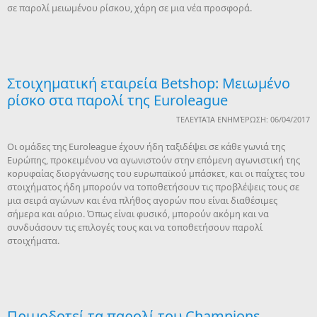
σε παρολί μειωμένου ρίσκου, χάρη σε μια νέα προσφορά.
Στοιχηματική εταιρεία Betshop: Μειωμένο
ρίσκο στα παρολί της Euroleague
ΤΕΛΕΥΤΑΊΑ ΕΝΗΜΈΡΩΣΗ: 06/04/2017
Οι ομάδες της Euroleague έχουν ήδη ταξιδέψει σε κάθε γωνιά της
Ευρώπης, προκειμένου να αγωνιστούν στην επόμενη αγωνιστική της
κορυφαίας διοργάνωσης του ευρωπαϊκού μπάσκετ, και οι παίχτες του
στοιχήματος ήδη μπορούν να τοποθετήσουν τις προβλέψεις τους σε
μια σειρά αγώνων και ένα πλήθος αγορών που είναι διαθέσιμες
σήμερα και αύριο. Όπως είναι φυσικό, μπορούν ακόμη και να
συνδυάσουν τις επιλογές τους και να τοποθετήσουν παρολί
στοιχήματα.
Πριμοδοτεί τα παρολί του Champions