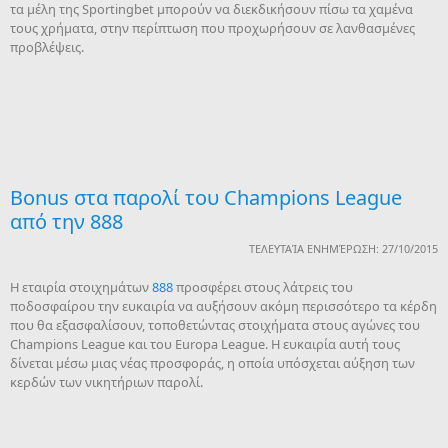
τα μέλη της Sportingbet μπορούν να διεκδικήσουν πίσω τα χαμένα
τους χρήματα, στην περίπτωση που προχωρήσουν σε λανθασμένες
προβλέψεις.
Bonus στα παρολί του Champions League
από την 888
ΤΕΛΕΥΤΑΊΑ ΕΝΗΜΈΡΩΣΗ: 27/10/2015
Η εταιρία στοιχημάτων
888
προσφέρει στους λάτρεις του
ποδοσφαίρου την ευκαιρία να αυξήσουν ακόμη περισσότερο τα κέρδη
που θα εξασφαλίσουν, τοποθετώντας στοιχήματα στους αγώνες του
Champions League και του Europa League. Η ευκαιρία αυτή τους
δίνεται μέσω μιας νέας προσφοράς, η οποία υπόσχεται αύξηση των
κερδών των νικητήριων παρολί.