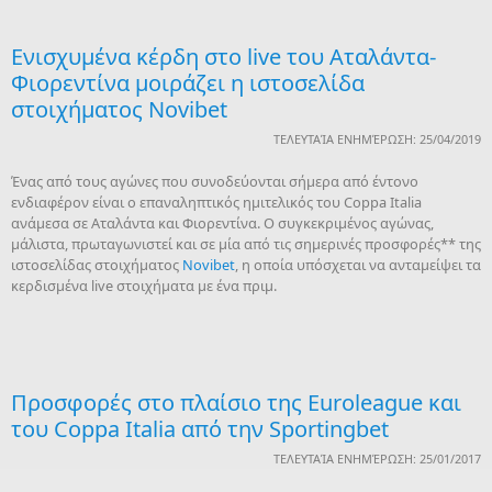
Ενισχυμένα κέρδη στο live του Αταλάντα-
Φιορεντίνα μοιράζει η ιστοσελίδα
στοιχήματος Novibet
ΤΕΛΕΥΤΑΊΑ ΕΝΗΜΈΡΩΣΗ: 25/04/2019
Ένας από τους αγώνες που συνοδεύονται σήμερα από έντονο
ενδιαφέρον είναι ο επαναληπτικός ημιτελικός του Coppa Italia
ανάμεσα σε Αταλάντα και Φιορεντίνα. Ο συγκεκριμένος αγώνας,
μάλιστα, πρωταγωνιστεί και σε μία από τις σημερινές προσφορές** της
ιστοσελίδας στοιχήματος
Novibet
, η οποία υπόσχεται να ανταμείψει τα
κερδισμένα live στοιχήματα με ένα πριμ.
Προσφορές στο πλαίσιο της Euroleague και
του Coppa Italia από την Sportingbet
ΤΕΛΕΥΤΑΊΑ ΕΝΗΜΈΡΩΣΗ: 25/01/2017