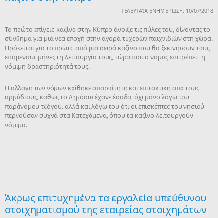
ΤΕΛΕΥΤΑΊΑ ΕΝΗΜΈΡΩΣΗ: 10/07/2018
Το πρώτο επίγειο καζίνο στην Κύπρο άνοιξε τις πύλες του, δίνοντας το
σύνθημα για μια νέα εποχή στην αγορά τυχερών παιχνιδιών στη χώρα.
Πρόκειται για το πρώτο από μια σειρά καζίνο που θα ξεκινήσουν τους
επόμενους μήνες τη λειτουργία τους, τώρα που ο νόμος επιτρέπει τη
νόμιμη δραστηριότητά τους.
Η αλλαγή των νόμων κρίθηκε απαραίτητη και επιτακτική από τους
αρμόδιους, καθώς το Δημόσιο έχανε έσοδα, όχι μόνο λόγω του
παράνομου τζόγου, αλλά και λόγω του ότι οι επισκέπτες του νησιού
περνούσαν συχνά στα Κατεχόμενα, όπου τα καζίνο λειτουργούν
νόμιμα.
Άκρως επιτυχημένα τα εργαλεία υπεύθυνου
στοιχηματισμού της εταιρείας στοιχημάτων