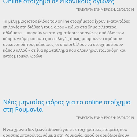
Online στοίχημα σε εικονικούς αγώνες
ΤΕΛΕΥΤΑΊΑ ΕΝΗΜΈΡΩΣΗ: 29/03/2014
Τα μέλη μιας ιστοσελίδας του online στοιχήματος έχουν εκατοντάδες
επιλογές στη διάθεσή τους, αφού – ειδικά στα δημοφιλέστερα
αθλήματα – μπορούν να στοιχηματίσουν σε αγώνες από όλον τον
κόσμο. Ακόμη και αυτές οι επιλογές, όμως, μπορούν να αφήσουν
ανικανοποίητους κάποιους, οι οποίοι θέλουν να στοιχηματίσουν
κάπου αλλού – σε ένα πρωτάθλημα που ολοκληρώνεται ακόμη και
εντός μερικών ωρών!
Νέος μηνιαίος φόρος για το online στοίχημα
στη Ρουμανία
ΤΕΛΕΥΤΑΊΑ ΕΝΗΜΈΡΩΣΗ: 08/01/2019
Η νέα χρονιά δεν ξεκινά ιδανικά για τις στοιχηματικές εταιρείες που
δραστηριοποιούνται νόμιμα στη Ρουμανία, αφού οι αρμόδιοι έχουν