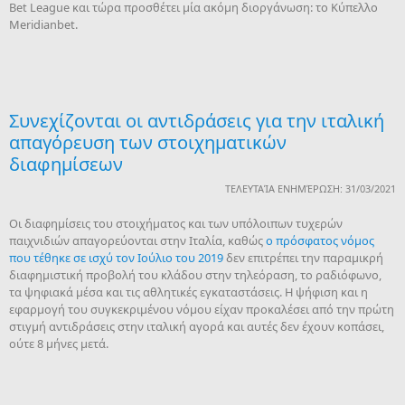
Bet League και τώρα προσθέτει μία ακόμη διοργάνωση: το Κύπελλο
Meridianbet.
Συνεχίζονται οι αντιδράσεις για την ιταλική
απαγόρευση των στοιχηματικών
διαφημίσεων
ΤΕΛΕΥΤΑΊΑ ΕΝΗΜΈΡΩΣΗ: 31/03/2021
Οι διαφημίσεις του στοιχήματος και των υπόλοιπων τυχερών
παιχνιδιών απαγορεύονται στην Ιταλία, καθώς
ο πρόσφατος νόμος
που τέθηκε σε ισχύ τον Ιούλιο του 2019
δεν επιτρέπει την παραμικρή
διαφημιστική προβολή του κλάδου στην τηλεόραση, το ραδιόφωνο,
τα ψηφιακά μέσα και τις αθλητικές εγκαταστάσεις. Η ψήφιση και η
εφαρμογή του συγκεκριμένου νόμου είχαν προκαλέσει από την πρώτη
στιγμή αντιδράσεις στην ιταλική αγορά και αυτές δεν έχουν κοπάσει,
ούτε 8 μήνες μετά.