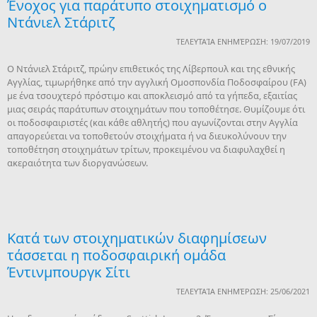
Ένοχος για παράτυπο στοιχηματισμό ο
Ντάνιελ Στάριτζ
ΤΕΛΕΥΤΑΊΑ ΕΝΗΜΈΡΩΣΗ: 19/07/2019
Ο Ντάνιελ Στάριτζ, πρώην επιθετικός της Λίβερπουλ και της εθνικής
Αγγλίας, τιμωρήθηκε από την αγγλική Ομοσπονδία Ποδοσφαίρου (FA)
με ένα τσουχτερό πρόστιμο και αποκλεισμό από τα γήπεδα, εξαιτίας
μιας σειράς παράτυπων στοιχημάτων που τοποθέτησε. Θυμίζουμε ότι
οι ποδοσφαιριστές (και κάθε αθλητής) που αγωνίζονται στην Αγγλία
απαγορεύεται να τοποθετούν στοιχήματα ή να διευκολύνουν την
τοποθέτηση στοιχημάτων τρίτων, προκειμένου να διαφυλαχθεί η
ακεραιότητα των διοργανώσεων.
Κατά των στοιχηματικών διαφημίσεων
τάσσεται η ποδοσφαιρική ομάδα
Έντινμπουργκ Σίτι
ΤΕΛΕΥΤΑΊΑ ΕΝΗΜΈΡΩΣΗ: 25/06/2021