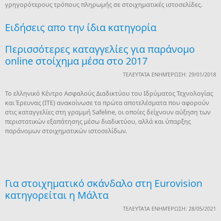
γρηγορότερους τρόπους πληρωμής σε στοιχηματικές ιστοσελίδες.
Ειδήσεις απο την ίδια κατηγορία
Περισσότερες καταγγελίες για παράνομο
online στοίχημα μέσα στο 2017
ΤΕΛΕΥΤΑΊΑ ΕΝΗΜΈΡΩΣΗ: 29/01/2018
Το ελληνικό Κέντρο Ασφαλούς Διαδικτύου του Ιδρύματος Τεχνολογίας
και Έρευνας (ΙΤΕ) ανακοίνωσε τα πρώτα αποτελέσματα που αφορούν
στις καταγγελίες στη γραμμή Safeline, οι οποίες δείχνουν αύξηση των
περιστατικών εξαπάτησης μέσω διαδικτύου, αλλά και ύπαρξης
παράνομων στοιχηματικών ιστοσελίδων.
Για στοιχηματικό σκάνδαλο στη Eurovision
κατηγορείται η Μάλτα
ΤΕΛΕΥΤΑΊΑ ΕΝΗΜΈΡΩΣΗ: 28/05/2021