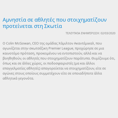
Αμνηστία σε αθλητές που στοιχηματίζουν
προτείνεται στη Σκωτία
ΤΕΛΕΥΤΑΊΑ ΕΝΗΜΈΡΩΣΗ: 02/03/2020
Ο Colin McGowan, CEO της ομάδας Χάμιλτον Ακαντέμικαλ, που
αγωνίζεται στην σκωτσέζικη Premier League, προχώρησε σε μια
καινοτόμο πρόταση, προκειμένου να εντοπιστούν, αλλά και να
βοηθηθούν, οι αθλητές που στοιχηματίζουν παράτυπα. Θυμίζουμε ότι,
όπως και σε άλλες χώρες, οι ποδοσφαιριστές (μα και άλλοι
επαγγελματίες αθλητές) απαγορεύεται να στοιχηματίζουν, είτε σε
αγώνες στους οποίους συμμετέχουν είτε σε οποιαδήποτε άλλα
αθλητικά γεγονότα.