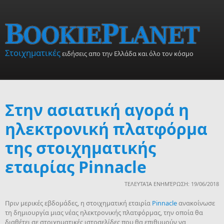
Skip to main content
Στοιχηματικές
ειδήσεις απο την Ελλάδα και όλο τον κόσμο
Στην ασιατική αγορά η
ηλεκτρονική πλατφόρμα
της στοιχηματικής
εταιρίας Pinnacle
ΤΕΛΕΥΤΑΊΑ ΕΝΗΜΈΡΩΣΗ: 19/06/2018
Πριν μερικές εβδομάδες, η στοιχηματική εταιρία
Pinnacle
ανακοίνωσε
τη δημιουργία μιας νέας ηλεκτρονικής πλατφόρμας, την οποία θα
διαθέτει σε στοιχηματικές ιστοσελίδες που θα επιθυμούν να