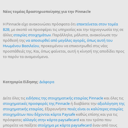
Νέος τομέας δραστηριοποίησης για την Pinnacle
Η Pinnacle είχε ανακοινώσει πρόσφατα ότι
επεκτείνεται στον τομέα
Β2Β
, με σκοπό να προσφέρει τις υπηρεσίες και την τεχνογνωσία της σε
άλλες
εταιρίες στοιχημάτων
. Παράλληλα, μάλιστα, ανακοίνωσε την
πρόθεσή της
να αποσυρθεί από μεγάλες αγορές, όπως αυτή του
Ηνωμένου Βασιλείου
, προκειμένου να επικεντρωθεί στις νέες
προσπάθειές της. Και, όπως φαίνεται, αυτή η κίνησή της αποδίδει προς
το παρόν τα αναμενόμενα.
Κατηγορία Είδησης:
Διάφορα
Δείτε όλες τις
ειδήσεις της στοιχηματικής εταιρίας Pinnacle
και όλες τις
στοιχηματικές προσφορές της Pinnacle
ή διαβάστε την
αξιολόγηση της
στοιχηματικής εταιρίας
. Εξερευνήστε
ποιές είναι οι καλύτερες εταιρίες
στοιχημάτων που δέχονται κάρτα Paysafe
καθώς επίσης και για τις
πρόσφατες
αλλαγές στην κάρτα paysafecard
και τον τρόπο που
μπορείτε να παίξετε
στοίχημα με κάρτα paysafecard
έναν από τους