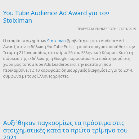
You Tube Audience Ad Award για τον
Stoiximan
ΤΕΛΕΥΤΑΊΑ ΕΝΗΜΈΡΩΣΗ: 27/01/2015
Η εταιρία στοιχημάτων
Stoiximan
βραβεύτηκε με το Audience Ad
Award, στην εκδήλωση YouTube Pulse, η οποία πραγματοποιήθηκε την
Τετάρτη 21 Ιανουαρίου, στο κτίριο 56 του Ελληνικού Κόσμου. Κατά τη
διάρκεια της εκδήλωσης, η Google παρουσίασε για πρώτη φορά στη
χώρα μας το YouTube Ads Leaderboard, την κατάταξη που
περιλαμβάνει τις 10 κορυφαίες δημιουργικές διαφημίσεις για το 2014,
σύμφωνα με τους Έλληνες χρήστες.
Αυξήθηκαν παγκοσμίως τα πρόστιμα στις
στοιχηματικές κατά το πρώτο τρίμηνο του
2021