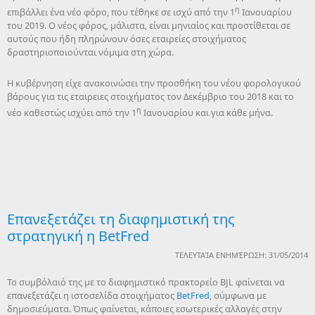
η
επιβάλλει ένα νέο φόρο, που τέθηκε σε ισχύ από την 1
Ιανουαρίου
του 2019. Ο νέος φόρος, μάλιστα, είναι μηνιαίος και προστίθεται σε
αυτούς που ήδη πληρώνουν όσες εταιρείες στοιχήματος
δραστηριοποιούνται νόμιμα στη χώρα.
Η κυβέρνηση είχε ανακοινώσει την προσθήκη του νέου φορολογικού
βάρους για τις εταιρειες στοιχήματος τον Δεκέμβριο του 2018 και το
η
νέο καθεστώς ισχύει από την 1
Ιανουαρίου και για κάθε μήνα.
Επανεξετάζει τη διαφημιστική της
στρατηγική η BetFred
ΤΕΛΕΥΤΑΊΑ ΕΝΗΜΈΡΩΣΗ: 31/05/2014
Το συμβόλαιό της με το διαφημιστικό πρακτορείο BJL φαίνεται να
επανεξετάζει η ιστοσελίδα στοιχήματος
BetFred
, σύμφωνα με
δημοσιεύματα. Όπως φαίνεται, κάποιες εσωτερικές αλλαγές στην