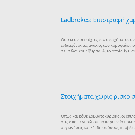
Ladbrokes: Επιστροφή χα
Όσο κι αν οι παίχτες του στοιχήματος α
ενδιαφέροντες αγώνες των κορυφαίων ευ
σε Τσέλσι και Λίβερπουλ, το οποίο έχει 
Στοιχήματα χωρίς ρίσκο σ
Όπως και κάθε Σαββατοκύριακο, οι επιλ
στις 8 και 9 Απριλίου. Τα κορυφαία πρω
συγκινήσεις και κέρδη σε όσους προβλ