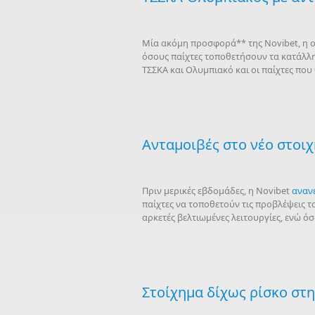
Μία ακόμη προσφορά** της Novibet, η ο
όσους παίχτες τοποθετήσουν τα κατάλλη
ΤΣΣΚΑ και Ολυμπιακό και οι παίχτες πο
Ανταμοιβές στο νέο στοιχ
Πριν μερικές εβδομάδες, η Novibet
ανανέ
παίχτες να τοποθετούν τις προβλέψεις τ
αρκετές βελτιωμένες λειτουργίες, ενώ ό
Στοίχημα δίχως ρίσκο στη