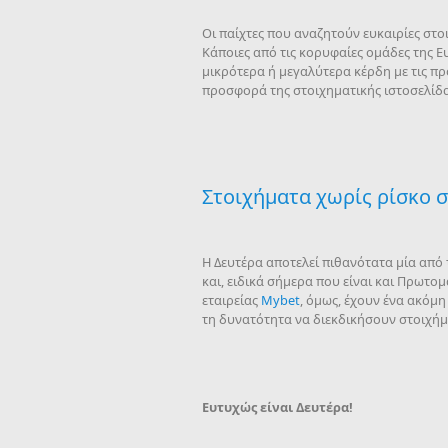
Οι παίχτες που αναζητούν ευκαιρίες στ
Κάποιες από τις κορυφαίες ομάδες της 
μικρότερα ή μεγαλύτερα κέρδη με τις π
προσφορά της στοιχηματικής ιστοσελίδας
Στοιχήματα χωρίς ρίσκο σ
Η Δευτέρα αποτελεί πιθανότατα μία από 
και, ειδικά σήμερα που είναι και Πρωτο
εταιρείας
Mybet
, όμως, έχουν ένα ακόμη
τη δυνατότητα να διεκδικήσουν στοιχήμ
Ευτυχώς είναι Δευτέρα!