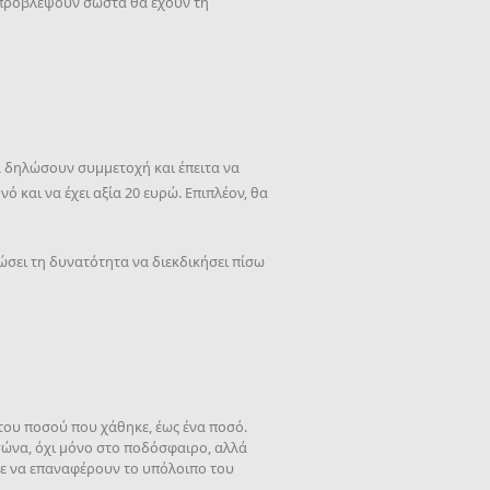
 προβλέψουν σωστά θα έχουν τη
α δηλώσουν συμμετοχή και έπειτα να
νό και να έχει αξία 20 ευρώ. Επιπλέον, θα
δώσει τη δυνατότητα να διεκδικήσει πίσω
 του ποσού που χάθηκε, έως ένα ποσό.
αγώνα, όχι μόνο στο ποδόσφαιρο, αλλά
στε να επαναφέρουν το υπόλοιπο του