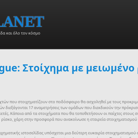
άδα και όλο τον κόσμο
gue: Στοίχημα με μειωμένο 
ιχτών που στοιχηματίζουν στο ποδόσφαιρο θα ασχοληθεί με τους προκρι
ν διεξάγονται 17 αναμετρήσεις των ομάδων που διεκδικούν την πρόκρι
ρκετές. Κάποια από τα στοιχήματα που θα τοποθετήσουν οι παίχτες στους
ο ρίσκο, χάρη στην προσφορά που ανακοίνωσε η εταιρεία στοιχηματισμού
ιχηματικής ιστοσελίδας υπόσχεται μια δεύτερη ευκαιρία στοιχηματισμού