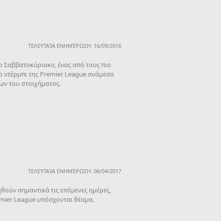
ΤΕΛΕΥΤΑΊΑ ΕΝΗΜΈΡΩΣΗ: 16/09/2016
ο Σαββατοκύριακο, ένας από τους πιο
ο ντέρμπι της Premier League ανάμεσα
δων του στοιχήματος.
ΤΕΛΕΥΤΑΊΑ ΕΝΗΜΈΡΩΣΗ: 06/04/2017
θούν σημαντικά τις επόμενες ημέρες,
emier League υπόσχονται θέαμα,