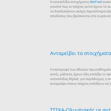
Η ιστοσελίδα στοιχήματος
BetFred
ανακο
γνωστό πως οι παίχτες αυτοί έχουν το αυ
να διεκδικήσουν ακόμη περισσότερα κέρ
αποδόσεις που βρίσκονται στα ουράνια!
Ανταμείβει τα στοιχήματ
H επιστροφή των εθνικών πρωταθλημάτω
αυτές, μάλιστα, έχουν ήδη επιλέξει το
ιστοσελίδας Mybet, για παράδειγμα, η 
ανταμείψει όσους παίχτες επιλέξουν να 
ΤΣΣΚΑ-Ολυμπιακός με αντ