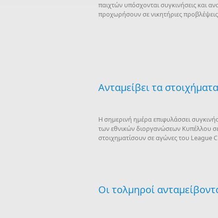
παιχτών υπόσχονται συγκινήσεις και αν
προχωρήσουν σε νικητήριες προβλέψεις
Aνταμείβει τα στοιχήματ
Η σημερινή ημέρα επιφυλάσσει συγκινήσ
των εθνικών διοργανώσεων Κυπέλλου σε χ
στοιχηματίσουν σε αγώνες του League Cup
Oι τολμηροί ανταμείβοντα