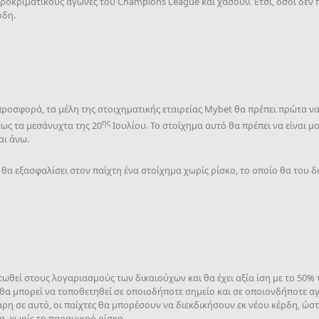
ροκριματικούς αγώνες του Champions League και χάσουν. Έτσι, όσοι δεν
ρδη.
ροσφορά, τα μέλη της στοιχηματικής εταιρείας Mybet θα πρέπει πρώτα ν
ης
ως τα μεσάνυχτα της 20
Ιουλίου. Το στοίχημα αυτό θα πρέπει να είναι μο
αι άνω.
, θα εξασφαλίσει στον παίχτη ένα στοίχημα χωρίς ρίσκο, το οποίο θα του 
τωθεί στους λογαριασμούς των δικαιούχων και θα έχει αξία ίση με το 50%
ι θα μπορεί να τοποθετηθεί σε οποιοδήποτε σημείο και σε οποιονδήποτε 
άρη σε αυτό, οι παίχτες θα μπορέσουν να διεκδικήσουν εκ νέου κέρδη, ώ
, χωρίς το παραμικρό ρίσκο.