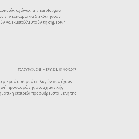
 αρκετών αγώνων της Euroleague.
υς την ευκαιρία να διεκδικήσουν
ν να εκμεταλλευτούν τη σημερινή
.
ΤΕΛΕΥΤΑΊΑ ΕΝΗΜΈΡΩΣΗ: 01/05/2017
του μικρού αριθμού επιλογών που έχουν
ερινή προσφορά της στοιχηματικής
ηματική εταιρεία προσφέρει στα μέλη της