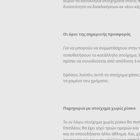
αύριο τα κατάλληλα στοιχήματα στους π
δυνατότητα να διεκδικήσουν εκ νέου κέ
Οι όροι της σημερινής προσφοράς
Για να μπορούν να συμμετάσχουν στην π
τοποθετήσουν το κατάλληλο στοίχημα, έ
πρέπει να συνοδεύεται από απόδοση 3 κ
Εφόσον, λοιπόν, αυτό το στοίχημα χάσει
τα χαμένα του χρήματα.
Παρηγοριά με στοίχημα χωρίς ρίσκο
Το εν λόγω στοίχημα χωρίς ρίσκο θα πισ
Επιπλέον, θα έχει ισχύ τριών ημερών κα
και σε οποιοδήποτε άλλο άθλημα. Και, χ
λογαριασμού τους σε υψηλότερα επίπεδα