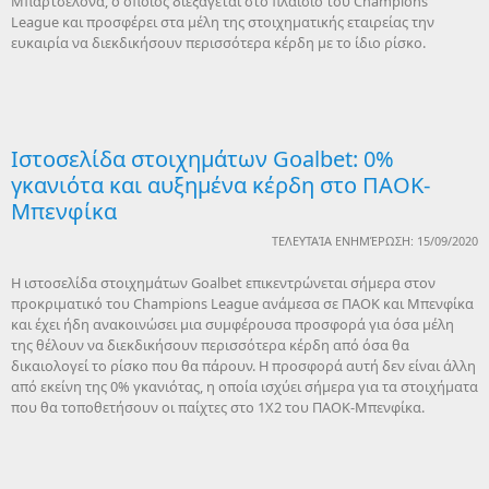
Μπαρτσελόνα, ο οποίος διεξάγεται στο πλαίσιο του Champions
League και προσφέρει στα μέλη της στοιχηματικής εταιρείας την
ευκαιρία να διεκδικήσουν περισσότερα κέρδη με το ίδιο ρίσκο.
Ιστοσελίδα στοιχημάτων Goalbet: 0%
γκανιότα και αυξημένα κέρδη στο ΠΑΟΚ-
Μπενφίκα
ΤΕΛΕΥΤΑΊΑ ΕΝΗΜΈΡΩΣΗ: 15/09/2020
Η ιστοσελίδα στοιχημάτων Goalbet επικεντρώνεται σήμερα στον
προκριματικό του Champions League ανάμεσα σε ΠΑΟΚ και Μπενφίκα
και έχει ήδη ανακοινώσει μια συμφέρουσα προσφορά για όσα μέλη
της θέλουν να διεκδικήσουν περισσότερα κέρδη από όσα θα
δικαιολογεί το ρίσκο που θα πάρουν. Η προσφορά αυτή δεν είναι άλλη
από εκείνη της 0% γκανιότας, η οποία ισχύει σήμερα για τα στοιχήματα
που θα τοποθετήσουν οι παίχτες στο 1Χ2 του ΠΑΟΚ-Μπενφίκα.