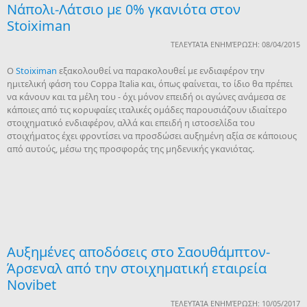
Νάπολι-Λάτσιο με 0% γκανιότα στον
Stoiximan
ΤΕΛΕΥΤΑΊΑ ΕΝΗΜΈΡΩΣΗ: 08/04/2015
O
Stoiximan
εξακολουθεί να παρακολουθεί με ενδιαφέρον την
ημιτελική φάση του Coppa Italia και, όπως φαίνεται, το ίδιο θα πρέπει
να κάνουν και τα μέλη του - όχι μόνον επειδή οι αγώνες ανάμεσα σε
κάποιες από τις κορυφαίες ιταλικές ομάδες παρουσιάζουν ιδιαίτερο
στοιχηματικό ενδιαφέρον, αλλά και επειδή η ιστοσελίδα του
στοιχήματος έχει φροντίσει να προσδώσει αυξημένη αξία σε κάποιους
από αυτούς, μέσω της προσφοράς της μηδενικής γκανιότας.
Αυξημένες αποδόσεις στο Σαουθάμπτον-
Άρσεναλ από την στοιχηματική εταιρεία
Novibet
ΤΕΛΕΥΤΑΊΑ ΕΝΗΜΈΡΩΣΗ: 10/05/2017