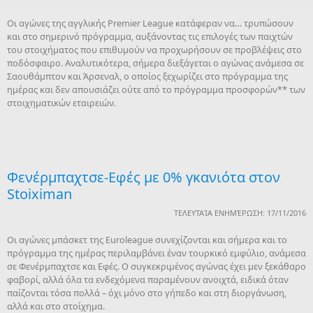
Οι αγώνες της αγγλικής Premier League κατάφεραν να… τρυπώσουν
και στο σημερινό πρόγραμμα, αυξάνοντας τις επιλογές των παιχτών
του στοιχήματος που επιθυμούν να προχωρήσουν σε προβλέψεις στο
ποδόσφαιρο. Αναλυτικότερα, σήμερα διεξάγεται ο αγώνας ανάμεσα σε
Σαουθάμπτον και Άρσεναλ, ο οποίος ξεχωρίζει στο πρόγραμμα της
ημέρας και δεν απουσιάζει ούτε από το πρόγραμμα προσφορών** των
στοιχηματικών εταιρειών.
Φενέρμπαχτσε-Εφές με 0% γκανιότα στον
Stoiximan
ΤΕΛΕΥΤΑΊΑ ΕΝΗΜΈΡΩΣΗ: 17/11/2016
Οι αγώνες μπάσκετ της Euroleague συνεχίζονται και σήμερα και το
πρόγραμμα της ημέρας περιλαμβάνει έναν τουρκικό εμφύλιο, ανάμεσα
σε Φενέρμπαχτσε και Εφές. Ο συγκεκριμένος αγώνας έχει μεν ξεκάθαρο
φαβορί, αλλά όλα τα ενδεχόμενα παραμένουν ανοιχτά, ειδικά όταν
παίζονται τόσα πολλά – όχι μόνο στο γήπεδο και στη διοργάνωση,
αλλά και στο στοίχημα.