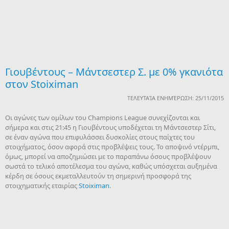
Γιουβέντους – Μάντσεστερ Σ. με 0% γκανιότα
στον Stoiximan
ΤΕΛΕΥΤΑΊΑ ΕΝΗΜΈΡΩΣΗ: 25/11/2015
Οι αγώνες των ομίλων του Champions League συνεχίζονται και
σήμερα και στις 21:45 η Γιουβέντους υποδέχεται τη Μάντσεστερ Σίτι,
σε έναν αγώνα που επιφυλάσσει δυσκολίες στους παίχτες του
στοιχήματος, όσον αφορά στις προβλέψεις τους. Το αποψινό ντέρμπι,
όμως, μπορεί να αποζημιώσει με το παραπάνω όσους προβλέψουν
σωστά το τελικό αποτέλεσμα του αγώνα, καθώς υπόσχεται αυξημένα
κέρδη σε όσους εκμεταλλευτούν τη σημερινή προσφορά της
στοιχηματικής εταιρίας
Stoiximan
.