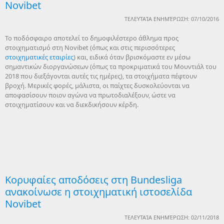
Novibet
ΤΕΛΕΥΤΑΊΑ ΕΝΗΜΈΡΩΣΗ: 07/10/2016
Το ποδόσφαιρο αποτελεί το δημοφιλέστερο άθλημα προς
στοιχηματισμό στη Novibet (όπως και στις περισσότερες
στοιχηματικές εταιρίες
) και, ειδικά όταν βρισκόμαστε εν μέσω
σημαντικών διοργανώσεων (όπως τα προκριματικά του Μουντιάλ του
2018 που διεξάγονται αυτές τις ημέρες), τα στοιχήματα πέφτουν
βροχή. Μερικές φορές, μάλιστα, οι παίχτες δυσκολεύονται να
αποφασίσουν ποιον αγώνα να πρωτοδιαλέξουν, ώστε να
στοιχηματίσουν και να διεκδικήσουν κέρδη.
Κορυφαίες αποδόσεις στη Bundesliga
ανακοίνωσε η στοιχηματική ιστοσελίδα
Novibet
ΤΕΛΕΥΤΑΊΑ ΕΝΗΜΈΡΩΣΗ: 02/11/2018