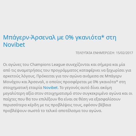
Μπάγερν-Άρσεναλ με 0% γκανιότα* στη
Novibet
ΤΕΛΕΥΤΑΊΑ ΕΝΗΜΈΡΩΣΗ: 15/02/2017
Οι αγώνες του Champions League συνεχίζονται και σήμερα και μία
από τις αναμετρήσεις του προγράμματος καταφέρνει να ξεχωρίσει για
αρκετούς λόγους. Πρόκειται για τον αγώνα ανάμεσα σε Μπάγερν
Μονάχου και Άρσεναλ, ο οποίος προσφέρεται με 0% γκανιότα* στη
στοιχηματική εταιρία
Novibet
. Το γεγονός αυτό δίνει ακόμη
μεγαλύτερη αξία στον στοιχηματισμό στον συγκεκριμένο αγώνα και οι
παίχτες που θα τον επιλέξουν θα είναι σε θέση να εξασφαλίσουν
περισσότερα κέρδη με τις προβλέψεις τους, εφόσον βέβαια
προβλέψουν σωστά το τελικό αποτέλεσμα του αγώνα.