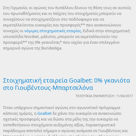
Στη Γερμανία, οι αγώνες του Κυπέλλου δίνουν τη θέση τους σε αυτούς
του πρωταθλήματος και οι παίχτες του στοιχήματος μπορούν να
συνεχίσουν να στοιχηματίζουν στο ποδόσφαιρο και να
εκμεταλλεύονται ευκαιρίες και προσφορές** που ανακοινώνουν
συνεχώς οι
νόμιμες στοιχηματικές εταιρίες
. Ειδικά στην στοιχηματική
ιστοσελίδα Novibet, μάλιστα, μπορούν να εκμεταλλευτούν την
προσφορά** της 0% γκανιότας* που ισχύει για έναν επιλεγμένο
σημερινό αγώνα της Bundesliga.
Στοιχηματική εταιρεία Goalbet: 0% γκανιότα
στο Γιουβέντους-Μπαρτσελόνα
ΤΕΛΕΥΤΑΊΑ ΕΝΗΜΈΡΩΣΗ: 11/04/2017
Όταν υπάρχουν σημαντικοί αγώνες στο αγωνιστικό πρόγραμμα
κάποιας ημέρας, η
Goalbet
δε χάνει την ευκαιρία να ανακοινώσει
σχετικές προσφορές και να δώσει στα μέλη της την ευκαιρία να
τοποθετήσουν στοιχήματα αυξημένης αξίας. Χαρακτηριστικό
παράδειγμα αποτελεί σήμερα ο αγώνας ανάμεσα σε Γιουβέντους και