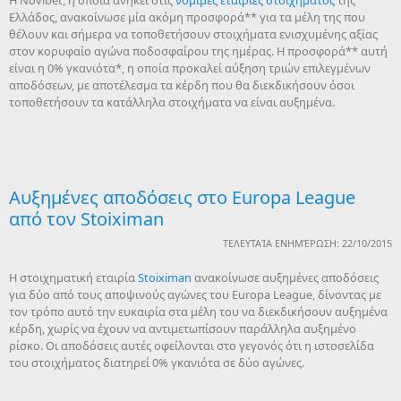
Η Novibet, η οποία ανήκει στις
νόμιμες εταιρίες στοιχήματος
της
Ελλάδος, ανακοίνωσε μία ακόμη προσφορά** για τα μέλη της που
θέλουν και σήμερα να τοποθετήσουν στοιχήματα ενισχυμένης αξίας
στον κορυφαίο αγώνα ποδοσφαίρου της ημέρας. Η προσφορά** αυτή
είναι η 0% γκανιότα*, η οποία προκαλεί αύξηση τριών επιλεγμένων
αποδόσεων, με αποτέλεσμα τα κέρδη που θα διεκδικήσουν όσοι
τοποθετήσουν τα κατάλληλα στοιχήματα να είναι αυξημένα.
Αυξημένες αποδόσεις στο Europa League
από τον Stoiximan
ΤΕΛΕΥΤΑΊΑ ΕΝΗΜΈΡΩΣΗ: 22/10/2015
Η στοιχηματική εταιρία
Stoiximan
ανακοίνωσε αυξημένες αποδόσεις
για δύο από τους αποψινούς αγώνες του Europa League, δίνοντας με
τον τρόπο αυτό την ευκαιρία στα μέλη του να διεκδικήσουν αυξημένα
κέρδη, χωρίς να έχουν να αντιμετωπίσουν παράλληλα αυξημένο
ρίσκο. Οι αποδόσεις αυτές οφείλονται στο γεγονός ότι η ιστοσελίδα
του στοιχήματος διατηρεί 0% γκανιότα σε δύο αγώνες.