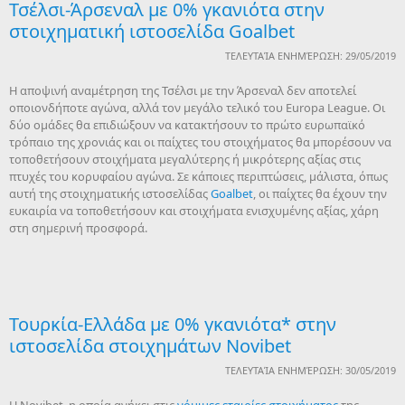
Τσέλσι-Άρσεναλ με 0% γκανιότα στην
στοιχηματική ιστοσελίδα Goalbet
ΤΕΛΕΥΤΑΊΑ ΕΝΗΜΈΡΩΣΗ: 29/05/2019
Η αποψινή αναμέτρηση της Τσέλσι με την Άρσεναλ δεν αποτελεί
οποιονδήποτε αγώνα, αλλά τον μεγάλο τελικό του Europa League. Οι
δύο ομάδες θα επιδιώξουν να κατακτήσουν το πρώτο ευρωπαϊκό
τρόπαιο της χρονιάς και οι παίχτες του στοιχήματος θα μπορέσουν να
τοποθετήσουν στοιχήματα μεγαλύτερης ή μικρότερης αξίας στις
πτυχές του κορυφαίου αγώνα. Σε κάποιες περιπτώσεις, μάλιστα, όπως
αυτή της στοιχηματικής ιστοσελίδας
Goalbet
, οι παίχτες θα έχουν την
ευκαιρία να τοποθετήσουν και στοιχήματα ενισχυμένης αξίας, χάρη
στη σημερινή προσφορά.
Τουρκία-Ελλάδα με 0% γκανιότα* στην
ιστοσελίδα στοιχημάτων Novibet
ΤΕΛΕΥΤΑΊΑ ΕΝΗΜΈΡΩΣΗ: 30/05/2019