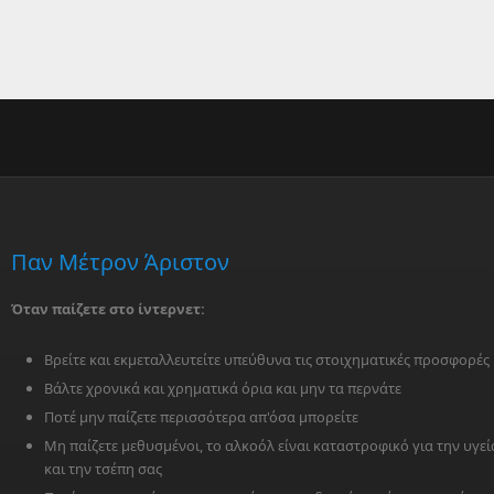
Παν Μέτρον Άριστον
Όταν παίζετε στο ίντερνετ:
Βρείτε και εκμεταλλευτείτε υπεύθυνα τις στοιχηματικές προσφορές
Βάλτε χρονικά και χρηματικά όρια και μην τα περνάτε
Ποτέ μην παίζετε περισσότερα απ'όσα μπορείτε
Μη παίζετε μεθυσμένοι, το αλκοόλ είναι καταστροφικό για την υγεί
και την τσέπη σας