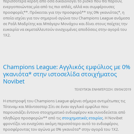
περισσότερα κέρδη από όσα δικαιολογεί το ρίσκο που θα πάρουν,
ενεργοποιώντας μία από τις πιο απλές, αλλά και συμφέρουσες
προσφορές**. Πρόκειται για την προσφορά** της 0% γκανιότας*, η
οποία ισχύει για τον σημερινό αγώνα του Champions League ανάμεσα
σε Ρεάλ Μαδρίτης και Μπάγερν Μονάχου και δίνει στους παίχτες την
ευκαιρία να εκμεταλλευτούν ενισχυμένες αποδόσεις στην αγορά του
1Χ2.
Champions League: Αγγλικός εμφύλιος με 0%
γκανιότα* στην ιστοσελίδα στοιχήματος
Novibet
ΤΕΛΕΥΤΑΊΑ ΕΝΗΜΈΡΩΣΗ: 09/04/2019
H επιστροφή του Champions League φέρνει σήμερα αντιμέτωπες τις
Τότεναμ και Μάντσεστερ Σίτι σε έναν αγγλικό εμφύλιο που
παρουσιάζει έντονο στοιχηματικό ενδιαφέρον και συνοδεύεται από
πληθώρα προσφορών** από τις
στοιχηματικές εταιρίες
. Η Novibet
φροντίζει να ενισχύσει ακόμη περισσότερο αυτό το ενδιαφέρον,
προσφέροντας τον αγώνα με 0% γκανιότα* στην αγορά του 1Χ2.