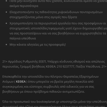
Ποτέ μην κυνηγάτε αυτα που χάσατε, κινδυνεύεται άμεσα να χάσετ
ακόμα περισσότερα
Ελαχιστοποιήστε τις πιθανότητες ριψοκίνδυνων πονταρισμάτων
στοιχηματίζοντας μόνο στις αγορές που ξέρετε
Χρησιμοποιήστε τα περιοριστικά εργαλεία που σας προσφέρουν οι
στοιχηματικές ιστοσελίδες/εφαρμογές γιατί έχουν δημιουργηθεί γι
να σας προστατέψουν και να σας βοηθήσουν να ευχαριστηθείτε τα
παίγνια υπεύθυνα
Μην κάνετε αλητείες με τις προσφορές!
21+ Αρμόδιος Ρυθμιστής ΕΕΕΠ, Υπάρχει κίνδυνος εθισμού και απώλειας
περιουσίας, Γραμμή βοήθειας ΚΕΘΕΑ: 210 9237777, Παίξτε Υπεύθυνα. 21+
Επισκεφθείτε την ιστοσελίδα του Κέντρου Θεραπείας Εξαρτημένων
Ατόμων (
ΚΕΘΕΑ
) όπου μπορείτε να βρείτε μεγάλη ποικιλία από
συγκεκριμένες και εύστοχες συμβουλές από ειδικούς για να σας
βοηθήσουν με όποιο πρόβλημα πιθανών αντιμετωπίζετε.
Όλο το προσωπικό του bookieplanet.gr υποστηρίζει μόνο την υπεύθυνη
συμμετοχή στο τζόγο και παροτρύνουμε όλους τους επισκέπτες να μην