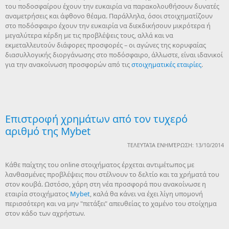
του ποδοσφαίρου έχουν την ευκαιρία να παρακολουθήσουν δυνατές
αναμετρήσεις και άφθονο θέαμα. Παράλληλα, όσοι στοιχηματίζουν
στο ποδόσφαιρο έχουν την ευκαιρία να διεκδικήσουν μικρότερα ή
μεγαλύτερα κέρδη με τις προβλέψεις τους, αλλά και να
εκμεταλλευτούν διάφορες προσφορές – οι αγώνες της κορυφαίας
διασυλλογικής διοργάνωσης στο ποδόσφαιρο, άλλωστε, είναι ιδανικοί
για την ανακοίνωση προσφορών από τις
στοιχηματικές εταιρίες
.
Επιστροφή χρημάτων από τον τυχερό
αριθμό της Mybet
ΤΕΛΕΥΤΑΊΑ ΕΝΗΜΈΡΩΣΗ: 13/10/2014
Κάθε παίχτης του online στοιχήματος έρχεται αντιμέτωπος με
λανθασμένες προβλέψεις που στέλνουν το δελτίο και τα χρήματά του
στον κουβά. Ωστόσο, χάρη στη νέα προσφορά που ανακοίνωσε η
εταιρία στοιχήματος
Mybet
, καλά θα κάνει να έχει λίγη υπομονή
περισσότερη και να μην "πετάξει" απευθείας το χαμένο του στοίχημα
στον κάδο των αχρήστων.