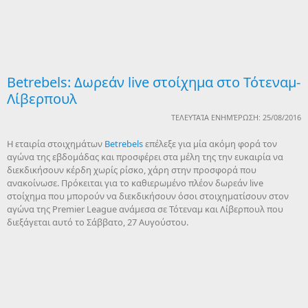
Betrebels: Δωρεάν live στοίχημα στο Τότεναμ-
Λίβερπουλ
ΤΕΛΕΥΤΑΊΑ ΕΝΗΜΈΡΩΣΗ: 25/08/2016
Η εταιρία στοιχημάτων
Betrebels
επέλεξε για μία ακόμη φορά τον
αγώνα της εβδομάδας και προσφέρει στα μέλη της την ευκαιρία να
διεκδικήσουν κέρδη χωρίς ρίσκο, χάρη στην προσφορά που
ανακοίνωσε. Πρόκειται για το καθιερωμένο πλέον δωρεάν live
στοίχημα που μπορούν να διεκδικήσουν όσοι στοιχηματίσουν στον
αγώνα της Premier League ανάμεσα σε Τότεναμ και Λίβερπουλ που
διεξάγεται αυτό το Σάββατο, 27 Αυγούστου.