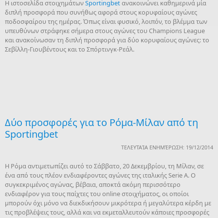
Η ιστοσελίδα στοιχημάτων
Sportingbet
ανακοινώνει καθημερινά μία
διπλή προσφορά που συνήθως αφορά στους κορυφαίους αγώνες
ποδοσφαίρου της ημέρας. Όπως είναι φυσικό, λοιπόν, το βλέμμα των
υπευθύνων στράφηκε σήμερα στους αγώνες του Champions League
και ανακοίνωσαν τη διπλή προσφορά για δύο κορυφαίους αγώνες: το
Σεβίλλη-Γιουβέντους και το Σπόρτινγκ-Ρεάλ.
Δύο προσφορές για το Ρόμα-Μίλαν από τη
Sportingbet
ΤΕΛΕΥΤΑΊΑ ΕΝΗΜΈΡΩΣΗ: 19/12/2014
Η Ρόμα αντιμετωπίζει αυτό το Σάββατο, 20 Δεκεμβρίου, τη Μίλαν, σε
ένα από τους πλέον ενδιαφέροντες αγώνες της ιταλικής Serie A. Ο
συγκεκριμένος αγώνας, βέβαια, αποκτά ακόμη περισσότερο
ενδιαφέρον για τους παίχτες του online στοιχήματος, οι οποίοι
μπορούν όχι μόνο να διεκδικήσουν μικρότερα ή μεγαλύτερα κέρδη με
τις προβλέψεις τους, αλλά και να εκμεταλλευτούν κάποιες προσφορές