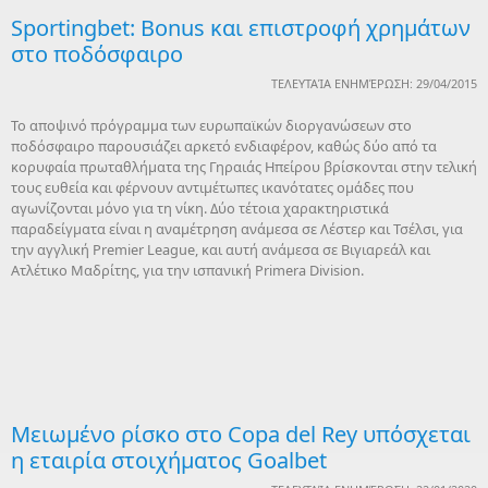
Sportingbet: Bonus και επιστροφή χρημάτων
στο ποδόσφαιρο
ΤΕΛΕΥΤΑΊΑ ΕΝΗΜΈΡΩΣΗ: 29/04/2015
Το αποψινό πρόγραμμα των ευρωπαϊκών διοργανώσεων στο
ποδόσφαιρο παρουσιάζει αρκετό ενδιαφέρον, καθώς δύο από τα
κορυφαία πρωταθλήματα της Γηραιάς Ηπείρου βρίσκονται στην τελική
τους ευθεία και φέρνουν αντιμέτωπες ικανότατες ομάδες που
αγωνίζονται μόνο για τη νίκη. Δύο τέτοια χαρακτηριστικά
παραδείγματα είναι η αναμέτρηση ανάμεσα σε Λέστερ και Τσέλσι, για
την αγγλική Premier League, και αυτή ανάμεσα σε Βιγιαρεάλ και
Ατλέτικο Μαδρίτης, για την ισπανική Primera Division.
Μειωμένο ρίσκο στο Copa del Rey υπόσχεται
η εταιρία στοιχήματος Goalbet