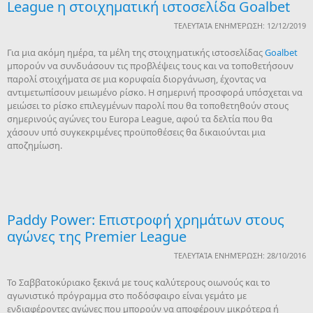
League η στοιχηματική ιστοσελίδα Goalbet
ΤΕΛΕΥΤΑΊΑ ΕΝΗΜΈΡΩΣΗ: 12/12/2019
Για μια ακόμη ημέρα, τα μέλη της στοιχηματικής ιστοσελίδας
Goalbet
μπορούν να συνδυάσουν τις προβλέψεις τους και να τοποθετήσουν
παρολί στοιχήματα σε μια κορυφαία διοργάνωση, έχοντας να
αντιμετωπίσουν μειωμένο ρίσκο. Η σημερινή προσφορά υπόσχεται να
μειώσει το ρίσκο επιλεγμένων παρολί που θα τοποθετηθούν στους
σημερινούς αγώνες του Europa League, αφού τα δελτία που θα
χάσουν υπό συγκεκριμένες προϋποθέσεις θα δικαιούνται μια
αποζημίωση.
Paddy Power: Επιστροφή χρημάτων στους
αγώνες της Premier League
ΤΕΛΕΥΤΑΊΑ ΕΝΗΜΈΡΩΣΗ: 28/10/2016
Το Σαββατοκύριακο ξεκινά με τους καλύτερους οιωνούς και το
αγωνιστικό πρόγραμμα στο ποδόσφαιρο είναι γεμάτο με
ενδιαφέροντες αγώνες που μπορούν να αποφέρουν μικρότερα ή