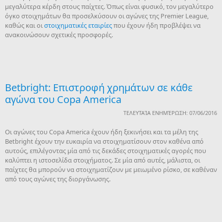
μεγαλύτερα κέρδη στους παίχτες. Όπως είναι φυσικό, τον μεγαλύτερο
όγκο στοιχημάτων θα προσελκύσουν οι αγώνες της Premier League,
καθώς και οι
στοιχηματικές εταιρίες
που έχουν ήδη προβλέψει να
ανακοινώσουν σχετικές προσφορές.
Betbright: Επιστροφή χρημάτων σε κάθε
αγώνα του Copa America
ΤΕΛΕΥΤΑΊΑ ΕΝΗΜΈΡΩΣΗ: 07/06/2016
Οι αγώνες του Copa America έχουν ήδη ξεκινήσει και τα μέλη της
Betbright έχουν την ευκαιρία να στοιχηματίσουν στον καθένα από
αυτούς, επιλέγοντας μία από τις δεκάδες στοιχηματικές αγορές που
καλύπτει η ιστοσελίδα στοιχήματος. Σε μία από αυτές, μάλιστα, οι
παίχτες θα μπορούν να στοιχηματίζουν με μειωμένο ρίσκο, σε καθέναν
από τους αγώνες της διοργάνωσης.