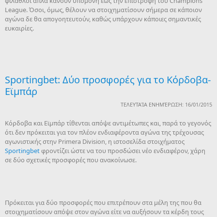
φίλαθλοι απλά κάνουν υπομονή έως την επιστροφή του Champions
League. Όσοι, όμως, θέλουν να στοιχηματίσουν σήμερα σε κάποιον
αγώνα δε θα απογοητευτούν, καθώς υπάρχουν κάποιες σημαντικές
ευκαιρίες.
Sportingbet: Δύο προσφορές για το Κόρδοβα-
Εϊμπάρ
ΤΕΛΕΥΤΑΊΑ ΕΝΗΜΈΡΩΣΗ: 16/01/2015
Κόρδοβα και Εϊμπάρ τίθενται απόψε αντιμέτωπες και, παρά το γεγονός
ότι δεν πρόκειται για τον πλέον ενδιαφέροντα αγώνα της τρέχουσας
αγωνιστικής στην Primera Division, η ιστοσελίδα στοιχήματος
Sportingbet
φροντίζει ώστε να του προσδώσει νέο ενδιαφέρον, χάρη
σε δύο σχετικές προσφορές που ανακοίνωσε.
Πρόκειται για δύο προσφορές που επιτρέπουν στα μέλη της που θα
στοιχηματίσουν απόψε στον αγώνα είτε να αυξήσουν τα κέρδη τους