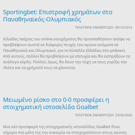
Sportingbet: Επιστροφή χρημάτων στο
Παναθηναϊκός-Ολυμπιακός
ΤΕΛΕΥΤΑΊΑ ΕΝΗΜΈΡΩΣΗ: 09/10/2014
Χιλιάδες παίχτες του online στοιχήματος θα προσπαθήσουν απόψε να
προβλέψουν σωστά σε διάφορες πτυχές του αγώνα ανάμεσα σε
Παναθηναϊκό και Ολυμπιακό, για το Κύπελλο Ελλάδας στο μπάσκετ.
Από αυτούς, πολλοί θα προβλέψουν με επιτυχία και θα εισπράξουν τα
ανάλογα κέρδη. Πολλοί, όμως, θα δουν την τύχη να τους γυρίζει την
πλάτη και τα χρήματά τους να χάνονται.
Μειωμένο ρίσκο στο 0-0 προσφέρει η
στοιχηματική ιστοσελίδα Goalbet
ΤΕΛΕΥΤΑΊΑ ΕΝΗΜΈΡΩΣΗ: 23/06/2020
Μια νέα προσφορά της στοιχηματικής ιστοσελίδας Goalbet δίνει
σήμερα στα μέλη της την ευκαιρία να στοιχηματίσουν στους αγώνες