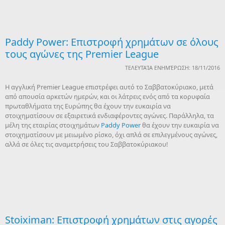
Paddy Power: Επιστροφή χρημάτων σε όλους
τους αγώνες της Premier League
ΤΕΛΕΥΤΑΊΑ ΕΝΗΜΈΡΩΣΗ: 18/11/2016
Η αγγλική Premier League επιστρέφει αυτό το Σαββατοκύριακο, μετά
από απουσία αρκετών ημερών, και οι λάτρεις ενός από τα κορυφαία
πρωταθλήματα της Ευρώπης θα έχουν την ευκαιρία να
στοιχηματίσουν σε εξαιρετικά ενδιαφέροντες αγώνες. Παράλληλα, τα
μέλη της εταιρίας στοιχημάτων
Paddy Power
θα έχουν την ευκαιρία να
στοιχηματίσουν με μειωμένο ρίσκο, όχι απλά σε επιλεγμένους αγώνες,
αλλά σε όλες τις αναμετρήσεις του Σαββατοκύριακου!
Stoiximan: Επιστροφή χρημάτων στις αγορές