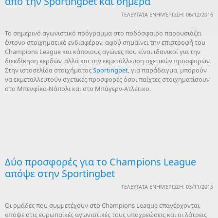
από την Sportingbet και σήμερα
ΤΕΛΕΥΤΑΊΑ ΕΝΗΜΈΡΩΣΗ: 06/12/2016
Το σημερινό αγωνιστικό πρόγραμμα στο ποδόσφαιρο παρουσιάζει
έντονο στοιχηματικό ενδιαφέρον, αφού σημαίνει την επιστροφή του
Champions League και κάποιους αγώνες που είναι ιδανικοί για την
διεκδίκηση κερδών, αλλά και την εκμετάλλευση σχετικών προσφορών.
Στην ιστοσελίδα στοιχήματος
Sportingbet
, για παράδειγμα, μπορούν
να εκμεταλλευτούν σχετικές προσφορές όσοι παίχτες στοιχηματίσουν
στο Μπενφίκα-Νάπολι και στο Μπάγερν-Ατλέτικο.
Δύο προσφορές για το Champions League
απόψε στην Sportingbet
ΤΕΛΕΥΤΑΊΑ ΕΝΗΜΈΡΩΣΗ: 03/11/2015
Οι ομάδες που συμμετέχουν στο Champions League επανέρχονται
απόψε στις ευρωπαϊκές αγωνιστικές τους υποχρεώσεις και οι λάτρεις