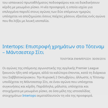
του ισπανικού πρωταθλήματος ποδοσφαίρου και να διεκδικήσουν
κέρδη με μειωμένο ρίσκο. Η νέα προσφορά, η οποία ισχύει για
επιλεγμένα παρολί στους αγώνες των δύο επόμενων ημερών,
υπόσχεται να αποζημιώσει όσους παίχτες χάσουν, εξαιτίας ενός αγώνα
που θα λήξει με λευκή ισοπαλία.
Intertops: Επιστροφή χρημάτων στο Τότεναμ
– Μάντσεστερ Σίτι
ΤΕΛΕΥΤΑΊΑ ΕΝΗΜΈΡΩΣΗ: 30/09/2016
Οι αγώνες της επόμενης αγωνιστικής της αγγλικής Premier League
ξεκινούν ήδη από σήμερα, αλλά τα καλύτερα έπονται, κατά τη διάρκεια
του Σαββατοκύριακου. Την Κυριακή 2 Οκτωβρίου, άλλωστε, η Τότεναμ
υποδέχεται τη Μάντσεστερ Σίτι, σε έναν αγώνα που υπόσχεται
συγκινήσεις και κέρδη. Παράλληλα, μάλιστα, υπόσχεται και
στοιχήματα με μειωμένο ρίσκο, σε όσα μέλη της ιστοσελίδας
στοιχημάτων
Intertops
εκμεταλλευτούν τη νέα της προσφορά.