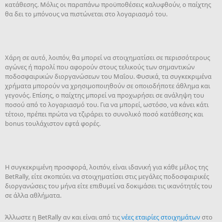
κατάθεσης. Μόλις οι παραπάνω προϋποθέσεις καλυφθούν, ο παίχτης
θα δει το μπόνους να πιστώνεται στο λογαριασμό του.
Χάρη σε αυτό, λοιπόν, θα μπορεί να στοιχηματίσει σε περισσότερους
αγώνες ή παρολί που αφορούν στους τελικούς των σημαντικών
ποδοσφαιρικών διοργανώσεων του Μαΐου. Φυσικά, τα συγκεκριμένα
χρήματα μπορούν να χρησιμοποιηθούν σε οποιοδήποτε άθλημα και
γεγονός. Επίσης, ο παίχτης μπορεί να προχωρήσει σε ανάληψη του
ποσού από το λογαριασμό του. Για να μπορεί, ωστόσο, να κάνει κάτι
τέτοιο, πρέπει πρώτα να τζιράρει το συνολικό ποσό κατάθεσης και
bonus τουλάχιστον εφτά φορές.
Η συγκεκριμένη προσφορά, λοιπόν, είναι ιδανική για κάθε μέλος της
BetRally, είτε σκοπεύει να στοιχηματίσει στις μεγάλες ποδοσφαιρικές
διοργανώσεις του μήνα είτε επιθυμεί να δοκιμάσει τις ικανότητές του
σε άλλα αθλήματα.
Άλλωστε η BetRally αν και είναι από τις
νέες εταιρίες στοιχημάτων
στο