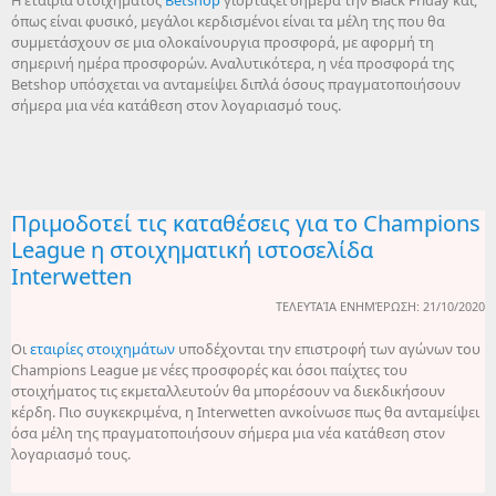
Η εταιρία στοιχήματος
Betshop
γιορτάζει σήμερα την Black Friday και,
όπως είναι φυσικό, μεγάλοι κερδισμένοι είναι τα μέλη της που θα
συμμετάσχουν σε μια ολοκαίνουργια προσφορά, με αφορμή τη
σημερινή ημέρα προσφορών. Αναλυτικότερα, η νέα προσφορά της
Betshop υπόσχεται να ανταμείψει διπλά όσους πραγματοποιήσουν
σήμερα μια νέα κατάθεση στον λογαριασμό τους.
Πριμοδοτεί τις καταθέσεις για το Champions
League η στοιχηματική ιστοσελίδα
Interwetten
ΤΕΛΕΥΤΑΊΑ ΕΝΗΜΈΡΩΣΗ: 21/10/2020
Οι
εταιρίες στοιχημάτων
υποδέχονται την επιστροφή των αγώνων του
Champions League με νέες προσφορές και όσοι παίχτες του
στοιχήματος τις εκμεταλλευτούν θα μπορέσουν να διεκδικήσουν
κέρδη. Πιο συγκεκριμένα, η Interwetten ανκοίνωσε πως θα ανταμείψει
όσα μέλη της πραγματοποιήσουν σήμερα μια νέα κατάθεση στον
λογαριασμό τους.