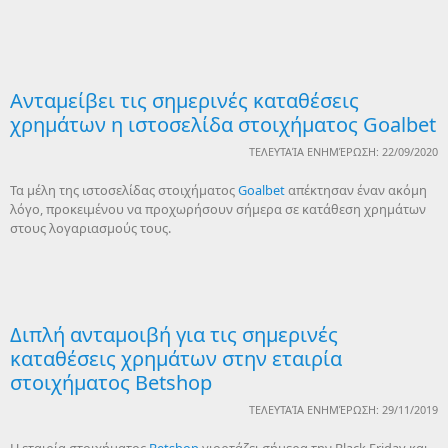
Ανταμείβει τις σημερινές καταθέσεις
χρημάτων η ιστοσελίδα στοιχήματος Goalbet
ΤΕΛΕΥΤΑΊΑ ΕΝΗΜΈΡΩΣΗ: 22/09/2020
Τα μέλη της ιστοσελίδας στοιχήματος
Goalbet
απέκτησαν έναν ακόμη
λόγο, προκειμένου να προχωρήσουν σήμερα σε κατάθεση χρημάτων
στους λογαριασμούς τους.
Διπλή ανταμοιβή για τις σημερινές
καταθέσεις χρημάτων στην εταιρία
στοιχήματος Betshop
ΤΕΛΕΥΤΑΊΑ ΕΝΗΜΈΡΩΣΗ: 29/11/2019