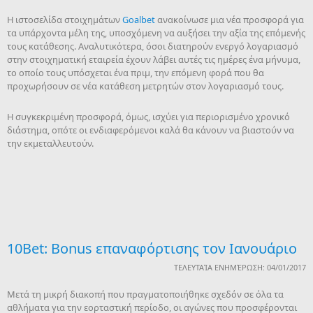
Η ιστοσελίδα στοιχημάτων
Goalbet
ανακοίνωσε μια νέα προσφορά για
τα υπάρχοντα μέλη της, υποσχόμενη να αυξήσει την αξία της επόμενής
τους κατάθεσης. Αναλυτικότερα, όσοι διατηρούν ενεργό λογαριασμό
στην στοιχηματική εταιρεία έχουν λάβει αυτές τις ημέρες ένα μήνυμα,
το οποίο τους υπόσχεται ένα πριμ, την επόμενη φορά που θα
προχωρήσουν σε νέα κατάθεση μετρητών στον λογαριασμό τους.
Η συγκεκριμένη προσφορά, όμως, ισχύει για περιορισμένο χρονικό
διάστημα, οπότε οι ενδιαφερόμενοι καλά θα κάνουν να βιαστούν να
την εκμεταλλευτούν.
10Bet: Bonus επαναφόρτισης τον Ιανουάριο
ΤΕΛΕΥΤΑΊΑ ΕΝΗΜΈΡΩΣΗ: 04/01/2017
Μετά τη μικρή διακοπή που πραγματοποιήθηκε σχεδόν σε όλα τα
αθλήματα για την εορταστική περίοδο, οι αγώνες που προσφέρονται