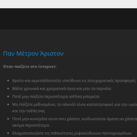
Παν Μέτρον Άριστον
Όταν παίζετε στο ίντερνετ:
Βρείτε και εκμεταλλευτείτε υπεύθυνα τις στοιχηματικές προσφορές
Βάλτε χρονικά και χρηματικά όρια και μην τα περνάτε
Ποτέ μην παίζετε περισσότερα απ'όσα μπορείτε
Μη παίζετε μεθυσμένοι, το αλκοόλ είναι καταστροφικό για την υγεί
και την τσέπη σας
Ποτέ μην κυνηγάτε αυτα που χάσατε, κινδυνεύεται άμεσα να χάσετ
ακόμα περισσότερα
Ελαχιστοποιήστε τις πιθανότητες ριψοκίνδυνων πονταρισμάτων