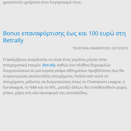
χρειαστούν χρήματα στον λογαριασμό τους.
Bonus επαναφόρτισης έως και 100 ευρώ στη
Betrally
ΤΕΛΕΥΤΑΊΑ ΕΝΗΜΈΡΩΣΗ: 03/12/2015
Ο Δεκέμβριος αναμένεται να είναι ένας γεμάτος μήνας στην
στοιχηματική εταιρία
Betrally
, καθώς ένα πλήθος δημοφιλών
διοργανώσεων σε μια ευρεία γκάμα αθλημάτων προβλέπεται πως θα
συγκεντρώσει εκατοντάδες στοιχήματα. Πολλά από αυτά τα
στοιχήματα, μάλιστα, σε διοργανώσεις όπως το Champions League, η
Euroleague, το NBA και το NFL, μεταξύ άλλων, θα τοποθετηθούν χωρίς
ρίσκο, χάρη στη νέα προσφορά της ιστοσελίδας.