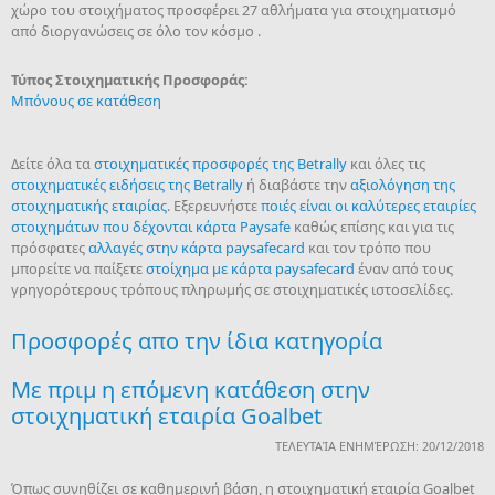
χώρο του στοιχήματος προσφέρει 27 αθλήματα για στοιχηματισμό
από διοργανώσεις σε όλο τον κόσμο .
Τύπος Στοιχηματικής Προσφοράς:
Μπόνους σε κατάθεση
Δείτε όλα τα
στοιχηματικές προσφορές της Betrally
και όλες τις
στοιχηματικές ειδήσεις της Betrally
ή διαβάστε την
αξιολόγηση της
στοιχηματικής εταιρίας
. Εξερευνήστε
ποιές είναι οι καλύτερες εταιρίες
στοιχημάτων που δέχονται κάρτα Paysafe
καθώς επίσης και για τις
πρόσφατες
αλλαγές στην κάρτα paysafecard
και τον τρόπο που
μπορείτε να παίξετε
στοίχημα με κάρτα paysafecard
έναν από τους
γρηγορότερους τρόπους πληρωμής σε στοιχηματικές ιστοσελίδες.
Προσφορές απο την ίδια κατηγορία
Με πριμ η επόμενη κατάθεση στην
στοιχηματική εταιρία Goalbet
ΤΕΛΕΥΤΑΊΑ ΕΝΗΜΈΡΩΣΗ: 20/12/2018
Όπως συνηθίζει σε καθημερινή βάση, η στοιχηματική εταιρία Goalbet